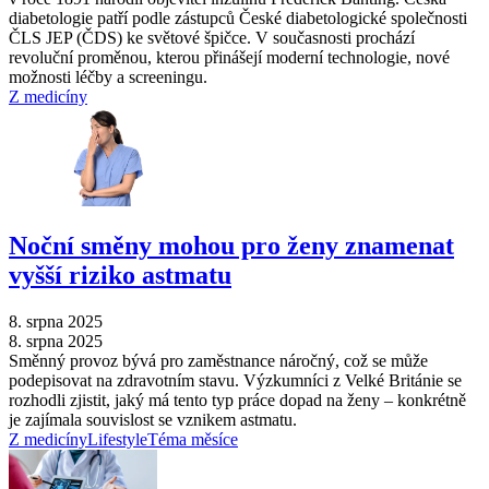
diabetologie patří podle zástupců České diabetologické společnosti
ČLS JEP (ČDS) ke světové špičce. V současnosti prochází
revoluční proměnou, kterou přinášejí moderní technologie, nové
možnosti léčby a screeningu.
Z medicíny
Noční směny mohou pro ženy znamenat
vyšší riziko astmatu
8. srpna 2025
8. srpna 2025
Směnný provoz bývá pro zaměstnance náročný, což se může
podepisovat na zdravotním stavu. Výzkumníci z Velké Británie se
rozhodli zjistit, jaký má tento typ práce dopad na ženy –⁠ konkrétně
je zajímala souvislost se vznikem astmatu.
Z medicíny
Lifestyle
Téma měsíce