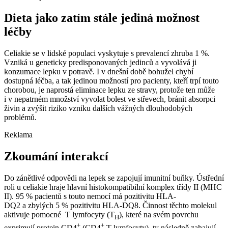
Dieta jako zatím stále jediná možnost
léčby
Celiakie se v lidské populaci vyskytuje s prevalencí zhruba 1 %.
Vzniká u geneticky predisponovaných jedinců a vyvolává ji
konzumace lepku v potravě. I v dnešní době bohužel chybí
dostupná léčba, a tak jedinou možností pro pacienty, kteří trpí touto
chorobou, je naprostá eliminace lepku ze stravy, protože ten může
i v nepatrném množství vyvolat bolest ve střevech, bránit absorpci
živin a zvýšit riziko vzniku dalších vážných dlouhodobých
problémů.
Reklama
Zkoumání interakcí
Do zánětlivé odpovědi na lepek se zapojují imunitní buňky. Ústřední
roli u celiakie hraje hlavní histokompatibilní komplex třídy II (MHC
II). 95 % pacientů s touto nemocí má pozitivitu HLA-
DQ2 a zbylých 5 % pozitivitu HLA-DQ8. Činnost těchto molekul
aktivuje pomocné T lymfocyty (T
), které na svém povrchu
H
+
+