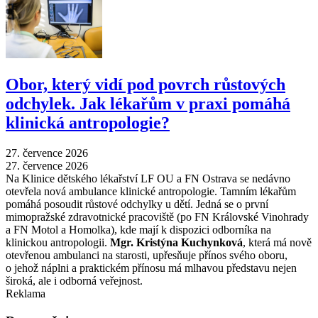
Obor, který vidí pod povrch růstových
odchylek. Jak lékařům v praxi pomáhá
klinická antropologie?
27. července 2026
27. července 2026
Na Klinice dětského lékařství LF OU a FN Ostrava se nedávno
otevřela nová ambulance klinické antropologie. Tamním lékařům
pomáhá posoudit růstové odchylky u dětí. Jedná se o první
mimopražské zdravotnické pracoviště (po FN Královské Vinohrady
a FN Motol a Homolka), kde mají k dispozici odborníka na
klinickou antropologii.
Mgr. Kristýna Kuchynková
, která má nově
otevřenou ambulanci na starosti, upřesňuje přínos svého oboru,
o jehož náplni a praktickém přínosu má mlhavou představu nejen
široká, ale i odborná veřejnost.
Reklama