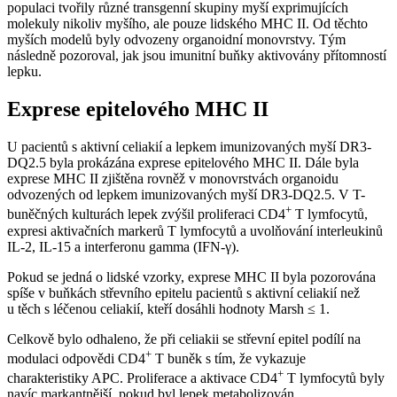
populaci tvořily různé transgenní skupiny myší exprimujících
molekuly nikoliv myšího, ale pouze lidského MHC II. Od těchto
myších modelů byly odvozeny organoidní monovrstvy. Tým
následně pozoroval, jak jsou imunitní buňky aktivovány přítomností
lepku.
Exprese epitelového MHC II
U pacientů s aktivní celiakií a lepkem imunizovaných myší DR3-
DQ2.5 byla prokázána exprese epitelového MHC II. Dále byla
exprese MHC II zjištěna rovněž v monovrstvách organoidu
odvozených od lepkem imunizovaných myší DR3-DQ2.5. V T-
+
buněčných kulturách lepek zvýšil proliferaci CD4
T lymfocytů,
expresi aktivačních markerů T lymfocytů a uvolňování interleukinů
IL-2, IL-15 a interferonu gamma (IFN-γ).
Pokud se jedná o lidské vzorky, exprese MHC II byla pozorována
spíše v buňkách střevního epitelu pacientů s aktivní celiakií než
u těch s léčenou celiakií, kteří dosáhli hodnoty Marsh ≤ 1.
Celkově bylo odhaleno, že při celiakii se střevní epitel podílí na
+
modulaci odpovědi CD4
T buněk s tím, že vykazuje
+
charakteristiky APC. Proliferace a aktivace CD4
T lymfocytů byly
navíc markantnější, pokud byl lepek metabolizován