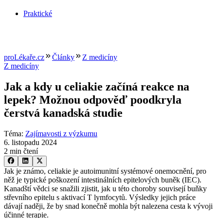
Praktické
proLékaře.cz
Články
Z medicíny
Z medicíny
Jak a kdy u celiakie začíná reakce na
lepek? Možnou odpověď poodkryla
čerstvá kanadská studie
Téma
:
Zajímavosti z výzkumu
6. listopadu 2024
2 min čtení
Jak je známo, celiakie je autoimunitní systémové onemocnění, pro
něž je typické poškození intestinálních epitelových buněk (IEC).
Kanadští vědci se snažili zjistit, jak u této choroby souvisejí buňky
střevního epitelu s aktivací T lymfocytů. Výsledky jejich práce
dávají naději, že by snad konečně mohla být nalezena cesta k vývoji
účinné terapie.