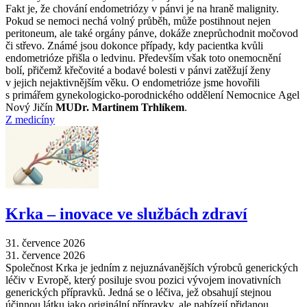
Fakt je, že chování endometriózy v pánvi je na hraně malignity.
Pokud se nemoci nechá volný průběh, může postihnout nejen
peritoneum, ale také orgány pánve, dokáže zneprůchodnit močovod
či střevo. Známé jsou dokonce případy, kdy pacientka kvůli
endometrióze přišla o ledvinu. Především však toto onemocnění
bolí, přičemž křečovité a bodavé bolesti v pánvi zatěžují ženy
v jejich nejaktivnějším věku. O endometrióze jsme hovořili
s primářem gynekologicko-porodnického oddělení Nemocnice Agel
Nový Jičín
MUDr. Martinem Trhlíkem
.
Z medicíny
Krka –⁠ inovace ve službách zdraví
31. července 2026
31. července 2026
Společnost Krka je jedním z nejuznávanějších výrobců generických
léčiv v Evropě, který posiluje svou pozici vývojem inovativních
generických přípravků. Jedná se o léčiva, jež obsahují stejnou
účinnou látku jako originální přípravky, ale nabízejí přidanou