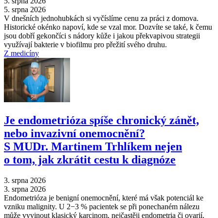
5. srpna 2026
5. srpna 2026
V dnešních jednohubkách si vyčíslíme cenu za práci z domova.
Historické okénko napoví, kde se vzal mor. Dozvíte se také, k čemu
jsou dobří gekončíci s nádory kůže i jakou překvapivou strategii
využívají bakterie v biofilmu pro přežití svého druhu.
Z medicíny
Je endometrióza spíše chronický zánět,
nebo invazivní onemocnění?
S MUDr. Martinem Trhlíkem nejen
o tom, jak zkrátit cestu k diagnóze
3. srpna 2026
3. srpna 2026
Endometrióza je benigní onemocnění, které má však potenciál ke
vzniku malignity. U 2−3 % pacientek se při ponechaném nálezu
může vyvinout klasický karcinom, nejčastěji endometria či ovarií.