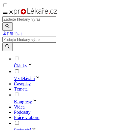
Přihlásit
Články
Vzdělávání
Časopisy
Témata
Kongresy
Videa
Podcasty
Práce v oboru