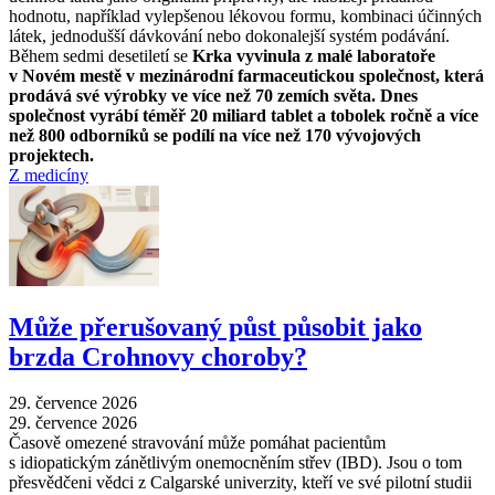
hodnotu, například vylepšenou lékovou formu, kombinaci účinných
látek, jednodušší dávkování nebo dokonalejší systém podávání.
Během sedmi desetiletí se
Krka vyvinula z malé laboratoře
v Novém mestě v mezinárodní farmaceutickou společnost, která
prodává své výrobky ve více než 70 zemích světa. Dnes
společnost vyrábí téměř 20 miliard tablet a tobolek ročně a více
než 800 odborníků se podílí na více než 170 vývojových
projektech.
Z medicíny
Může přerušovaný půst působit jako
brzda Crohnovy choroby?
29. července 2026
29. července 2026
Časově omezené stravování může pomáhat pacientům
s idiopatickým zánětlivým onemocněním střev (IBD). Jsou o tom
přesvědčeni vědci z Calgarské univerzity, kteří ve své pilotní studii