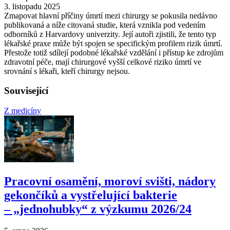
3. listopadu 2025
Zmapovat hlavní příčiny úmrtí mezi chirurgy se pokusila nedávno
publikovaná a níže citovaná studie, která vznikla pod vedením
odborníků z Harvardovy univerzity. Její autoři zjistili, že tento typ
lékařské praxe může být spojen se specifickým profilem rizik úmrtí.
Přestože totiž sdílejí podobné lékařské vzdělání i přístup ke zdrojům
zdravotní péče, mají chirurgové vyšší celkové riziko úmrtí ve
srovnání s lékaři, kteří chirurgy nejsou.
Související
Z medicíny
Pracovní osamění, moroví svišti, nádory
gekončíků a vystřelující bakterie
–⁠ „jednohubky“ z výzkumu 2026/24