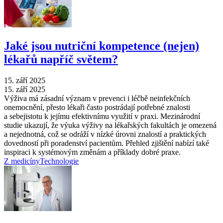
Jaké jsou nutriční kompetence (nejen)
lékařů napříč světem?
15. září 2025
15. září 2025
Výživa má zásadní význam v prevenci i léčbě neinfekčních
onemocnění, přesto lékaři často postrádají potřebné znalosti
a sebejistotu k jejímu efektivnímu využití v praxi. Mezinárodní
studie ukazují, že výuka výživy na lékařských fakultách je omezená
a nejednotná, což se odráží v nízké úrovni znalostí a praktických
dovedností při poradenství pacientům. Přehled zjištění nabízí také
inspiraci k systémovým změnám a příklady dobré praxe.
Z medicíny
Technologie