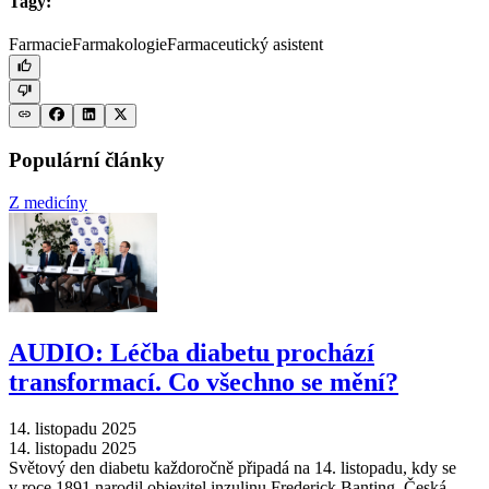
Tagy:
Farmacie
Farmakologie
Farmaceutický asistent
Populární články
Z medicíny
AUDIO: Léčba diabetu prochází
transformací. Co všechno se mění?
14. listopadu 2025
14. listopadu 2025
Světový den diabetu každoročně připadá na 14. listopadu, kdy se
v roce 1891 narodil objevitel inzulinu Frederick Banting. Česká