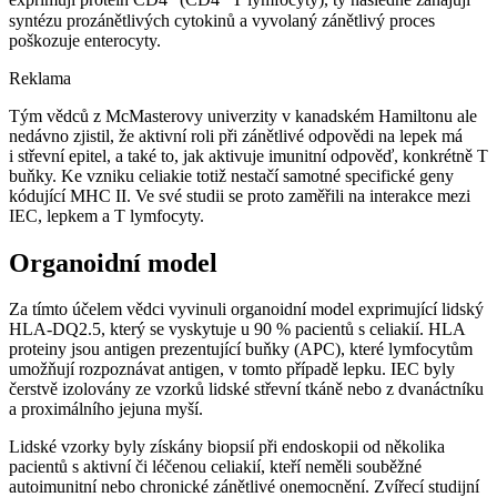
exprimují protein CD4
(CD4
T lymfocyty), ty následně zahajují
syntézu prozánětlivých cytokinů a vyvolaný zánětlivý proces
poškozuje enterocyty.
Reklama
Tým vědců z McMasterovy univerzity v kanadském Hamiltonu ale
nedávno zjistil, že aktivní roli při zánětlivé odpovědi na lepek má
i střevní epitel, a také to, jak aktivuje imunitní odpověď, konkrétně T
buňky. Ke vzniku celiakie totiž nestačí samotné specifické geny
kódující MHC II. Ve své studii se proto zaměřili na interakce mezi
IEC, lepkem a T lymfocyty.
Organoidní model
Za tímto účelem vědci vyvinuli organoidní model exprimující lidský
HLA-DQ2.5, který se vyskytuje u 90 % pacientů s celiakií. HLA
proteiny jsou antigen prezentující buňky (APC), které lymfocytům
umožňují rozpoznávat antigen, v tomto případě lepku. IEC byly
čerstvě izolovány ze vzorků lidské střevní tkáně nebo z dvanáctníku
a proximálního jejuna myší.
Lidské vzorky byly získány biopsií při endoskopii od několika
pacientů s aktivní či léčenou celiakií, kteří neměli souběžné
autoimunitní nebo chronické zánětlivé onemocnění. Zvířecí studijní