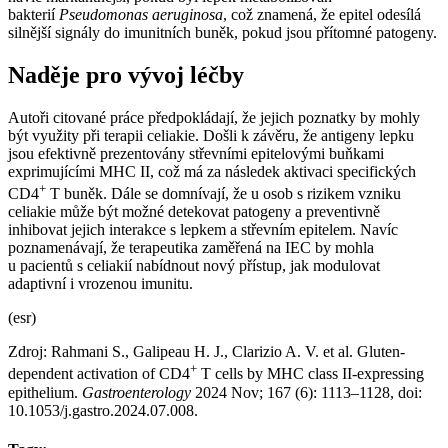
bakterií
Pseudomonas aeruginosa
, což znamená, že epitel odesílá
silnější signály do imunitních buněk, pokud jsou přítomné patogeny.
Naděje pro vývoj léčby
Autoři citované práce předpokládají, že jejich poznatky by mohly
být využity při terapii celiakie. Došli k závěru, že antigeny lepku
jsou efektivně prezentovány střevními epitelovými buňkami
exprimujícími MHC II, což má za následek aktivaci specifických
+
CD4
T buněk. Dále se domnívají, že u osob s rizikem vzniku
celiakie může být možné detekovat patogeny a preventivně
inhibovat jejich interakce s lepkem a střevním epitelem. Navíc
poznamenávají, že terapeutika zaměřená na IEC by mohla
u pacientů s celiakií nabídnout nový přístup, jak modulovat
adaptivní i vrozenou imunitu.
(esr)
Zdroj: Rahmani S., Galipeau H. J., Clarizio A. V. et al. Gluten-
+
dependent activation of CD4
T cells by MHC class II-expressing
epithelium.
Gastroenterology
2024 Nov; 167 (6): 1113–1128, doi:
10.1053/j.gastro.2024.07.008.