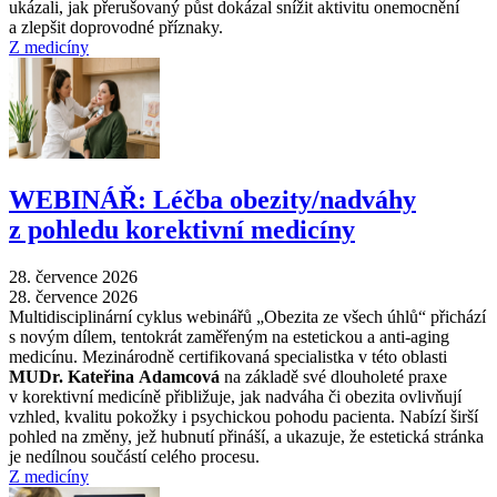
ukázali, jak přerušovaný půst dokázal snížit aktivitu onemocnění
a zlepšit doprovodné příznaky.
Z medicíny
WEBINÁŘ: Léčba obezity/nadváhy
z pohledu korektivní medicíny
28. července 2026
28. července 2026
Multidisciplinární cyklus webinářů „Obezita ze všech úhlů“ přichází
s novým dílem, tentokrát zaměřeným na estetickou a anti-aging
medicínu. Mezinárodně certifikovaná specialistka v této oblasti
MUDr. Kateřina Adamcová
na základě své dlouholeté praxe
v korektivní medicíně přibližuje, jak nadváha či obezita ovlivňují
vzhled, kvalitu pokožky i psychickou pohodu pacienta. Nabízí širší
pohled na změny, jež hubnutí přináší, a ukazuje, že estetická stránka
je nedílnou součástí celého procesu.
Z medicíny