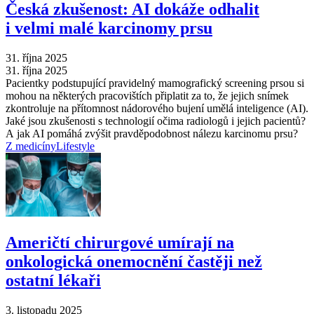
Česká zkušenost: AI dokáže odhalit
i velmi malé karcinomy prsu
31. října 2025
31. října 2025
Pacientky podstupující pravidelný mamografický screening prsou si
mohou na některých pracovištích připlatit za to, že jejich snímek
zkontroluje na přítomnost nádorového bujení umělá inteligence (AI).
Jaké jsou zkušenosti s technologií očima radiologů i jejich pacientů?
A jak AI pomáhá zvýšit pravděpodobnost nálezu karcinomu prsu?
Z medicíny
Lifestyle
Američtí chirurgové umírají na
onkologická onemocnění častěji než
ostatní lékaři
3. listopadu 2025