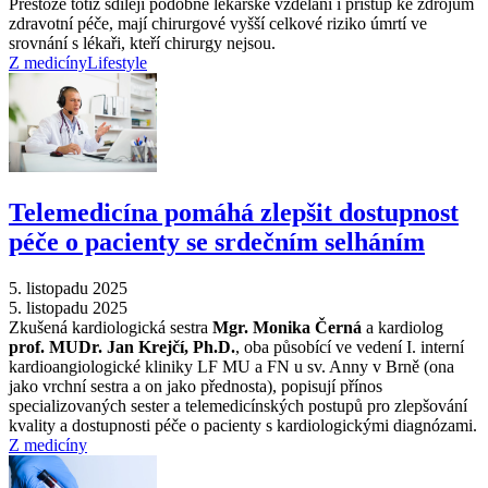
Přestože totiž sdílejí podobné lékařské vzdělání i přístup ke zdrojům
zdravotní péče, mají chirurgové vyšší celkové riziko úmrtí ve
srovnání s lékaři, kteří chirurgy nejsou.
Z medicíny
Lifestyle
Telemedicína pomáhá zlepšit dostupnost
péče o pacienty se srdečním selháním
5. listopadu 2025
5. listopadu 2025
Zkušená kardiologická sestra
Mgr. Monika Černá
a kardiolog
prof. MUDr. Jan Krejčí, Ph.D.
, oba působící ve vedení I. interní
kardioangiologické kliniky LF MU a FN u sv. Anny v Brně (ona
jako vrchní sestra a on jako přednosta), popisují přínos
specializovaných sester a telemedicínských postupů pro zlepšování
kvality a dostupnosti péče o pacienty s kardiologickými diagnózami.
Z medicíny