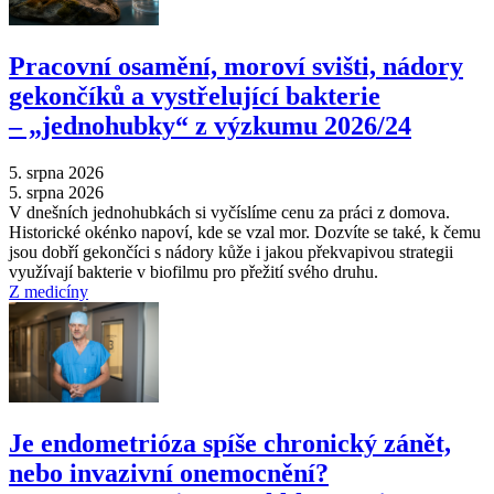
Pracovní osamění, moroví svišti, nádory
gekončíků a vystřelující bakterie
–⁠ „jednohubky“ z výzkumu 2026/24
5. srpna 2026
5. srpna 2026
V dnešních jednohubkách si vyčíslíme cenu za práci z domova.
Historické okénko napoví, kde se vzal mor. Dozvíte se také, k čemu
jsou dobří gekončíci s nádory kůže i jakou překvapivou strategii
využívají bakterie v biofilmu pro přežití svého druhu.
Z medicíny
Je endometrióza spíše chronický zánět,
nebo invazivní onemocnění?