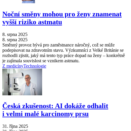
Noční směny mohou pro ženy znamenat
vyšší riziko astmatu
8. srpna 2025
8. srpna 2025
Směnný provoz bývá pro zaměstnance náročný, což se může
podepisovat na zdravotním stavu. Výzkumníci z Velké Británie se
rozhodli zjistit, jaký má tento typ práce dopad na ženy –⁠ konkrétně
je zajímala souvislost se vznikem astmatu.
Z medicíny
Technologie
Česká zkušenost: AI dokáže odhalit
i velmi malé karcinomy prsu
31. října 2025