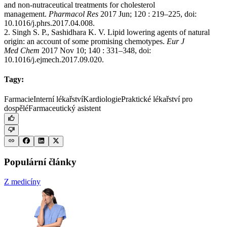
and non-nutraceutical treatments for cholesterol
management.
Pharmacol Res
2017 Jun; 120 : 219–225, doi:
10.1016/j.phrs.2017.04.008.
2. Singh S. P., Sashidhara K. V. Lipid lowering agents of natural
origin: an account of some promising chemotypes.
Eur J
Med Chem
2017 Nov 10; 140 : 331–348, doi:
10.1016/j.ejmech.2017.09.020.
Tagy:
Farmacie
Interní lékařství
Kardiologie
Praktické lékařství pro
dospělé
Farmaceutický asistent
Populární články
Z medicíny