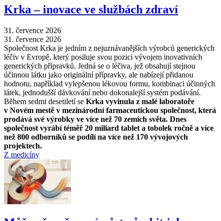
Krka –⁠ inovace ve službách zdraví
31. července 2026
31. července 2026
Společnost Krka je jedním z nejuznávanějších výrobců generických
léčiv v Evropě, který posiluje svou pozici vývojem inovativních
generických přípravků. Jedná se o léčiva, jež obsahují stejnou
účinnou látku jako originální přípravky, ale nabízejí přidanou
hodnotu, například vylepšenou lékovou formu, kombinaci účinných
látek, jednodušší dávkování nebo dokonalejší systém podávání.
Během sedmi desetiletí se
Krka vyvinula z malé laboratoře
v Novém mestě v mezinárodní farmaceutickou společnost, která
prodává své výrobky ve více než 70 zemích světa. Dnes
společnost vyrábí téměř 20 miliard tablet a tobolek ročně a více
než 800 odborníků se podílí na více než 170 vývojových
projektech.
Z medicíny