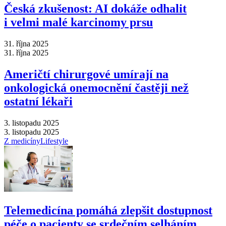
Česká zkušenost: AI dokáže odhalit
i velmi malé karcinomy prsu
31. října 2025
31. října 2025
Američtí chirurgové umírají na
onkologická onemocnění častěji než
ostatní lékaři
3. listopadu 2025
3. listopadu 2025
Z medicíny
Lifestyle
Telemedicína pomáhá zlepšit dostupnost
péče o pacienty se srdečním selháním