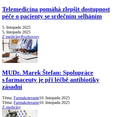
Telemedicína pomáhá zlepšit dostupnost
péče o pacienty se srdečním selháním
5. listopadu 2025
5. listopadu 2025
Z medicíny
Rozhovory
MUDr. Marek Štefan: Spolupráce
s farmaceuty je při léčbě antibiotiky
zásadní
Téma:
Farmakoterapie
10. listopadu 2025
Téma:
Farmakoterapie
10. listopadu 2025
Z medicíny