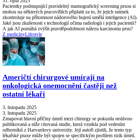
31. října 2025
Pacientky podstupující pravidelný mamografický screening prsou si
mohou na některých pracovištích připlatit za to, že jejich snímek
zkontroluje na přítomnost nádorového bujení umělá inteligence (AI).
Jaké jsou zkušenosti s technologií očima radiologů i jejich pacientů?
A jak AI pomáhá zvýšit pravděpodobnost nálezu karcinomu prsu?
Z medicíny
Lifestyle
Američtí chirurgové umírají na
onkologická onemocnění častěji než
ostatní lékaři
3. listopadu 2025
3. listopadu 2025
Zmapovat hlavní příčiny úmrtí mezi chirurgy se pokusila nedávno
publikovaná a níže citovaná studie, která vznikla pod vedením
odborníků z Harvardovy univerzity. Její autoři zjistili, že tento typ
lékařské praxe může být spojen se specifickým profilem rizik úmrtí.