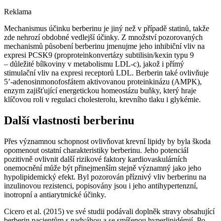
Reklama
Mechanismus účinku berberinu je jiný než v případě statinů, takže
zde nehrozí obdobné vedlejší účinky. Z množství pozorovaných
mechanismů působení berberinu jmenujme jeho inhibiční vliv na
expresi PCSK9 (proproteinkonvertázy subtilisin/kexin typu 9
–⁠ důležité bílkoviny v metabolismu LDL-c), jakož i přímý
stimulační vliv na expresi receptorů LDL. Berberin také ovlivňuje
5’-adenosinmonofosfátem aktivovanou proteinkinázu (AMPK),
enzym zajišťující energetickou homeostázu buňky, který hraje
klíčovou roli v regulaci cholesterolu, krevního tlaku i glykémie.
Další vlastnosti berberinu
Přes významnou schopnost ovlivňovat krevní lipidy by byla škoda
opomenout ostatní charakteristiky berberinu. Jeho potenciál
pozitivně ovlivnit další rizikové faktory kardiovaskulárních
onemocnění může být přinejmenším stejně významný jako jeho
hypolipidemický efekt. Byl pozorován příznivý vliv berberinu na
inzulinovou rezistenci, popisovány jsou i jeho antihypertenzní,
inotropní a antiarytmické účinky.
Cicero et al. (2015) ve své studii podávali doplněk stravy obsahující
berberin pacientům s nadváhou a se smíšenou hyperlipidémií. Po