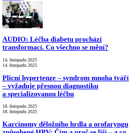
AUDIO: Léčba diabetu prochází
transformací. Co všechno se mění?
14. listopadu 2025
14. listopadu 2025
Plicní hypertenze –⁠ syndrom mnoha tváří
–⁠ vyžaduje přesnou diagnostiku
a specializovanou léčbu
18. listopadu 2025
18. listopadu 2025
Karcinomy děložního hrdla a orofaryngu
způsobené HPV: Čím a proč se liší –⁠ a co