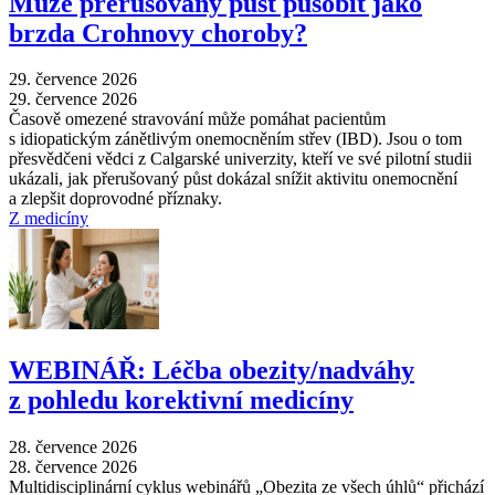
Může přerušovaný půst působit jako
brzda Crohnovy choroby?
29. července 2026
29. července 2026
Časově omezené stravování může pomáhat pacientům
s idiopatickým zánětlivým onemocněním střev (IBD). Jsou o tom
přesvědčeni vědci z Calgarské univerzity, kteří ve své pilotní studii
ukázali, jak přerušovaný půst dokázal snížit aktivitu onemocnění
a zlepšit doprovodné příznaky.
Z medicíny
WEBINÁŘ: Léčba obezity/nadváhy
z pohledu korektivní medicíny
28. července 2026
28. července 2026
Multidisciplinární cyklus webinářů „Obezita ze všech úhlů“ přichází