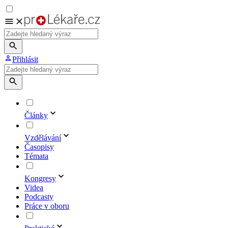
Přihlásit
Články
Vzdělávání
Časopisy
Témata
Kongresy
Videa
Podcasty
Práce v oboru