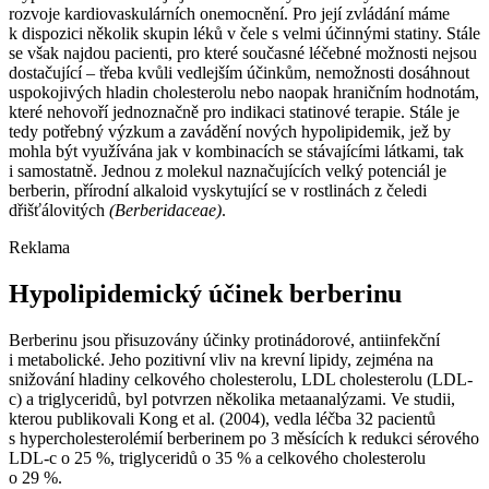
rozvoje kardiovaskulárních onemocnění. Pro její zvládání máme
k dispozici několik skupin léků v čele s velmi účinnými statiny. Stále
se však najdou pacienti, pro které současné léčebné možnosti nejsou
dostačující –⁠ třeba kvůli vedlejším účinkům, nemožnosti dosáhnout
uspokojivých hladin cholesterolu nebo naopak hraničním hodnotám,
které nehovoří jednoznačně pro indikaci statinové terapie. Stále je
tedy potřebný výzkum a zavádění nových hypolipidemik, jež by
mohla být využívána jak v kombinacích se stávajícími látkami, tak
i samostatně. Jednou z molekul naznačujících velký potenciál je
berberin, přírodní alkaloid vyskytující se v rostlinách z čeledi
dřišťálovitých
(Berberidaceae)
.
Reklama
Hypolipidemický účinek berberinu
Berberinu jsou přisuzovány účinky protinádorové, antiinfekční
i metabolické. Jeho pozitivní vliv na krevní lipidy, zejména na
snižování hladiny celkového cholesterolu, LDL cholesterolu (LDL-
c) a triglyceridů, byl potvrzen několika metaanalýzami. Ve studii,
kterou publikovali Kong et al. (2004), vedla léčba 32 pacientů
s hypercholesterolémií berberinem po 3 měsících k redukci sérového
LDL-c o 25 %, triglyceridů o 35 % a celkového cholesterolu
o 29 %.