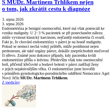
S MUDr. Martinem Trhlíkem nejen
o tom, jak zkrátit cestu k diagnóze
3. srpna 2026
3. srpna 2026
Endometrióza je benigní onemocnění, které má však potenciál ke
vzniku malignity. U 2−3 % pacientek se při ponechaném nálezu
může vyvinout klasický karcinom, nejčastěji endometria či ovarií.
Fakt je, že chování endometriózy v pánvi je na hraně malignity.
Pokud se nemoci nechá volný průběh, může postihnout nejen
peritoneum, ale také orgány pánve, dokáže zneprůchodnit močovod
či střevo. Známé jsou dokonce případy, kdy pacientka kvůli
endometrióze přišla o ledvinu. Především však toto onemocnění
bolí, přičemž křečovité a bodavé bolesti v pánvi zatěžují ženy
v jejich nejaktivnějším věku. O endometrióze jsme hovořili
s primářem gynekologicko-porodnického oddělení Nemocnice Agel
Nový Jičín
MUDr. Martinem Trhlíkem
.
Z medicíny