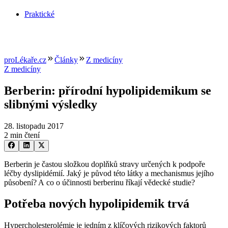
Praktické
proLékaře.cz
Články
Z medicíny
Z medicíny
Berberin: přírodní hypolipidemikum se
slibnými výsledky
28. listopadu 2017
2 min čtení
Berberin je častou složkou doplňků stravy určených k podpoře
léčby dyslipidémií. Jaký je původ této látky a mechanismus jejího
působení? A co o účinnosti berberinu říkají vědecké studie?
Potřeba nových hypolipidemik trvá
Hypercholesterolémie je jedním z klíčových rizikových faktorů