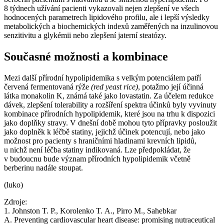
8 týdnech užívání pacienti vykazovali nejen zlepšení ve všech
hodnocených parametrech lipidového profilu, ale i lepší výsledky
metabolických a biochemických indexů zaměřených na inzulinovou
senzitivitu a glykémii nebo zlepšení jaterní steatózy.
Současné možnosti a kombinace
Mezi další přírodní hypolipidemika s velkým potenciálem patří
červená fermentovaná rýže
(red yeast rice)
, potažmo její účinná
látka monakolin K, známá také jako lovastatin. Za účelem redukce
dávek, zlepšení tolerability a rozšíření spektra účinků byly vyvinuty
kombinace přírodních hypolipidemik, které jsou na trhu k dispozici
jako doplňky stravy. V dnešní době mohou tyto přípravky posloužit
jako doplněk k léčbě statiny, jejichž účinek potencují, nebo jako
možnost pro pacienty s hraničními hladinami krevních lipidů,
u nichž není léčba statiny indikovaná. Lze předpokládat, že
v budoucnu bude význam přírodních hypolipidemik včetně
berberinu nadále stoupat.
(luko)
Zdroje:
1. Johnston T. P., Korolenko T. A., Pirro M., Sahebkar
A. Preventing cardiovascular heart disease: promising nutraceutical