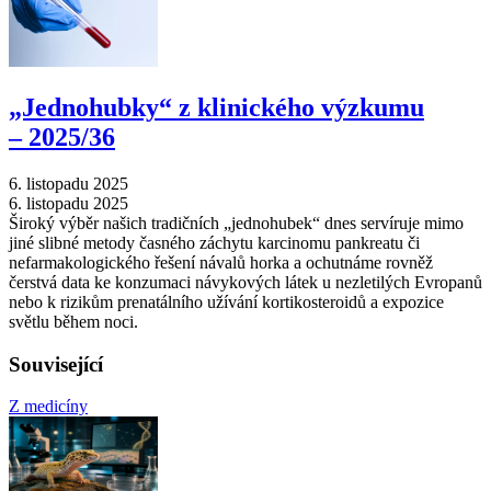
„Jednohubky“ z klinického výzkumu
–⁠ 2025/36
6. listopadu 2025
6. listopadu 2025
Široký výběr našich tradičních „jednohubek“ dnes servíruje mimo
jiné slibné metody časného záchytu karcinomu pankreatu či
nefarmakologického řešení návalů horka a ochutnáme rovněž
čerstvá data ke konzumaci návykových látek u nezletilých Evropanů
nebo k rizikům prenatálního užívání kortikosteroidů a expozice
světlu během noci.
Související
Z medicíny