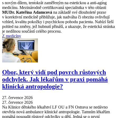
s novým dílem, tentokrát zaměřeným na estetickou a anti-aging
medicínu. Mezinárodně certifikovaná specialistka v této oblasti
MUDr. Kateřina Adamcová
na základě své dlouholeté praxe
v korektivní medicíně přibližuje, jak nadváha či obezita ovlivňují
vzhled, kvalitu pokožky i psychickou pohodu pacienta. Nabízí širší
pohled na změny, jež hubnutí přináší, a ukazuje, že estetická stránka
je nedílnou součástí celého procesu.
Z medicíny
Obor, který vidí pod povrch růstových
odchylek. Jak lékařům v praxi pomáhá
klinická antropologie?
27. července 2026
27. července 2026
Na Klinice dětského lékařství LF OU a FN Ostrava se nedávno
otevřela nová ambulance klinické antropologie. Tamním lékařům
pomáhá posoudit růstové odchylky u dětí. Jedná se o první