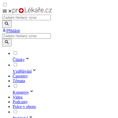
Přihlásit
Články
Vzdělávání
Časopisy
Témata
Kongresy
Videa
Podcasty
Práce v oboru