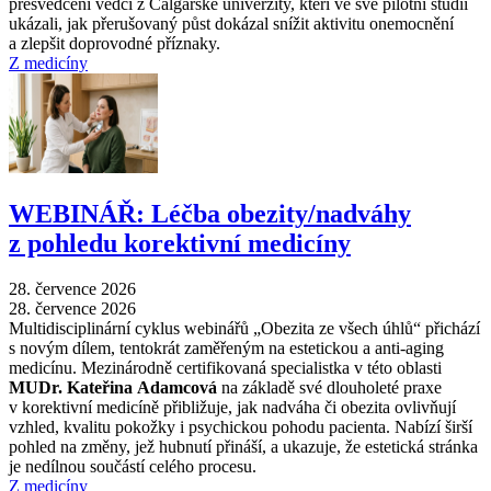
přesvědčeni vědci z Calgarské univerzity, kteří ve své pilotní studii
ukázali, jak přerušovaný půst dokázal snížit aktivitu onemocnění
a zlepšit doprovodné příznaky.
Z medicíny
WEBINÁŘ: Léčba obezity/nadváhy
z pohledu korektivní medicíny
28. července 2026
28. července 2026
Multidisciplinární cyklus webinářů „Obezita ze všech úhlů“ přichází
s novým dílem, tentokrát zaměřeným na estetickou a anti-aging
medicínu. Mezinárodně certifikovaná specialistka v této oblasti
MUDr. Kateřina Adamcová
na základě své dlouholeté praxe
v korektivní medicíně přibližuje, jak nadváha či obezita ovlivňují
vzhled, kvalitu pokožky i psychickou pohodu pacienta. Nabízí širší
pohled na změny, jež hubnutí přináší, a ukazuje, že estetická stránka
je nedílnou součástí celého procesu.
Z medicíny