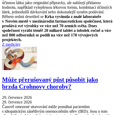
účinnou látku jako originální přípravky, ale nabízejí přidanou
hodnotu, například vylepšenou lékovou formu, kombinaci účinných
látek, jednodušší dávkování nebo dokonalejší systém podávání.
Během sedmi desetiletí se
Krka vyvinula z malé laboratoře
v Novém mestě v mezinárodní farmaceutickou společnost, která
prodává své výrobky ve více než 70 zemích světa. Dnes
společnost vyrábí téměř 20 miliard tablet a tobolek ročně a více
než 800 odborníků se podílí na více než 170 vývojových
projektech.
Z medicíny
Může přerušovaný půst působit jako
brzda Crohnovy choroby?
29. července 2026
29. července 2026
Časově omezené stravování může pomáhat pacientům
s idiopatickým zánětlivým onemocněním střev (IBD). Jsou o tom