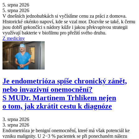
5. srpna 2026
5. srpna 2026
V dnešních jednohubkách si vyčíslíme cenu za práci z domova.
Historické okénko napoví, kde se vzal mor. Dozvíte se také, k čemu
jsou dobří gekončíci s nádory kůže i jakou překvapivou strategii
využívají bakterie v biofilmu pro přežití svého druhu.
Z medicíny
Je endometrióza spíše chronický zánět,
nebo invazivní onemocnění?
S MUDr. Martinem Trhlíkem nejen
o tom, jak zkrátit cestu k diagnóze
3. srpna 2026
3. srpna 2026
Endometrióza je benigní onemocnění, které má však potenciál ke
vzniku malignity. U 2−3 % pacientek se při ponechaném nálezu