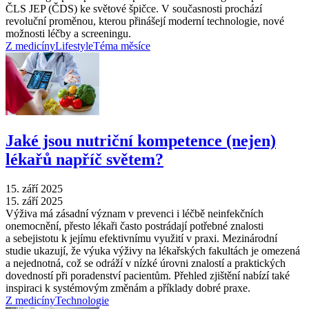
ČLS JEP (ČDS) ke světové špičce. V současnosti prochází
revoluční proměnou, kterou přinášejí moderní technologie, nové
možnosti léčby a screeningu.
Z medicíny
Lifestyle
Téma měsíce
Jaké jsou nutriční kompetence (nejen)
lékařů napříč světem?
15. září 2025
15. září 2025
Výživa má zásadní význam v prevenci i léčbě neinfekčních
onemocnění, přesto lékaři často postrádají potřebné znalosti
a sebejistotu k jejímu efektivnímu využití v praxi. Mezinárodní
studie ukazují, že výuka výživy na lékařských fakultách je omezená
a nejednotná, což se odráží v nízké úrovni znalostí a praktických
dovedností při poradenství pacientům. Přehled zjištění nabízí také
inspiraci k systémovým změnám a příklady dobré praxe.
Z medicíny
Technologie