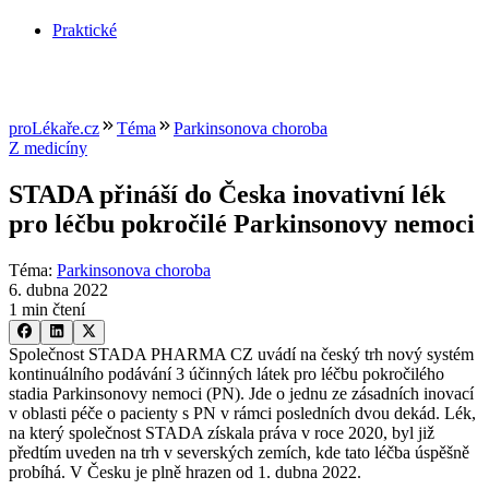
Praktické
proLékaře.cz
Téma
Parkinsonova choroba
Z medicíny
STADA přináší do Česka inovativní lék
pro léčbu pokročilé Parkinsonovy nemoci
Téma
:
Parkinsonova choroba
6. dubna 2022
1 min čtení
Společnost STADA PHARMA CZ uvádí na český trh nový systém
kontinuálního podávání 3 účinných látek pro léčbu pokročilého
stadia Parkinsonovy nemoci (PN). Jde o jednu ze zásadních inovací
v oblasti péče o pacienty s PN v rámci posledních dvou dekád. Lék,
na který společnost STADA získala práva v roce 2020, byl již
předtím uveden na trh v severských zemích, kde tato léčba úspěšně
probíhá. V Česku je plně hrazen od 1. dubna 2022.