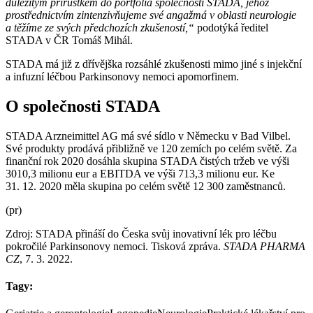
důležitým přírůstkem do portfolia společnosti STADA, jehož
prostřednictvím zintenzivňujeme své angažmá v oblasti neurologie
a těžíme ze svých předchozích zkušeností,“
podotýká ředitel
STADA v ČR Tomáš Mihál.
STADA má již z dřívějška rozsáhlé zkušenosti mimo jiné s injekční
a infuzní léčbou Parkinsonovy nemoci apomorfinem.
O společnosti STADA
STADA Arzneimittel AG má své sídlo v Německu v Bad Vilbel.
Své produkty prodává přibližně ve 120 zemích po celém světě. Za
finanční rok 2020 dosáhla skupina STADA čistých tržeb ve výši
3010,3 milionu eur a EBITDA ve výši 713,3 milionu eur. Ke
31. 12. 2020 měla skupina po celém světě 12 300 zaměstnanců.
(pr)
Zdroj: STADA přináší do Česka svůj inovativní lék pro léčbu
pokročilé Parkinsonovy nemoci. Tisková zpráva.
STADA PHARMA
CZ
, 7. 3. 2022.
Tagy: