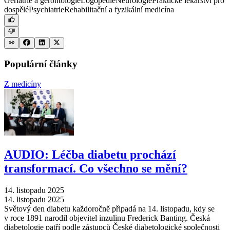
Geriatrie a gerontologie
Logopedie
Neurologie
Praktické lékařství pro
dospělé
Psychiatrie
Rehabilitační a fyzikální medicína
Populární články
Z medicíny
AUDIO: Léčba diabetu prochází
transformací. Co všechno se mění?
14. listopadu 2025
14. listopadu 2025
Světový den diabetu každoročně připadá na 14. listopadu, kdy se
v roce 1891 narodil objevitel inzulinu Frederick Banting. Česká
diabetologie patří podle zástupců České diabetologické společnosti