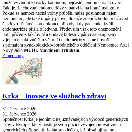
může vyvinout klasický karcinom, nejčastěji endometria či ovarií.
Fakt je, že chování endometriózy v pánvi je na hraně malignity.
Pokud se nemoci nechá volný průběh, může postihnout nejen
peritoneum, ale také orgány pánve, dokáže zneprůchodnit močovod
či střevo. Známé jsou dokonce případy, kdy pacientka kvůli
endometrióze přišla o ledvinu. Především však toto onemocnění
bolí, přičemž křečovité a bodavé bolesti v pánvi zatěžují ženy
v jejich nejaktivnějším věku. O endometrióze jsme hovořili
s primářem gynekologicko-porodnického oddělení Nemocnice Agel
Nový Jičín
MUDr. Martinem Trhlíkem
.
Z medicíny
Krka –⁠ inovace ve službách zdraví
31. července 2026
31. července 2026
Společnost Krka je jedním z nejuznávanějších výrobců generických
léčiv v Evropě, který posiluje svou pozici vývojem inovativních
generických přípravků. Jedná se o léčiva, jež obsahují stejnou