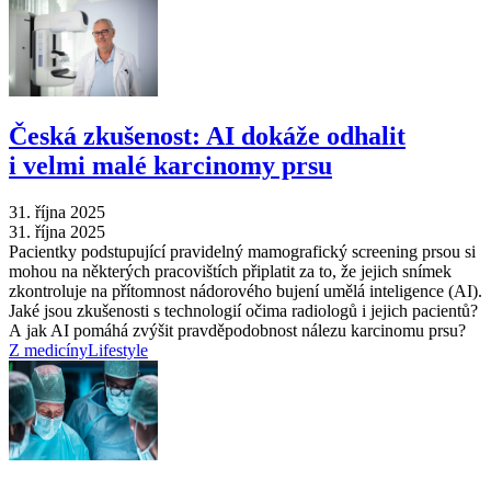
Česká zkušenost: AI dokáže odhalit
i velmi malé karcinomy prsu
31. října 2025
31. října 2025
Pacientky podstupující pravidelný mamografický screening prsou si
mohou na některých pracovištích připlatit za to, že jejich snímek
zkontroluje na přítomnost nádorového bujení umělá inteligence (AI).
Jaké jsou zkušenosti s technologií očima radiologů i jejich pacientů?
A jak AI pomáhá zvýšit pravděpodobnost nálezu karcinomu prsu?
Z medicíny
Lifestyle