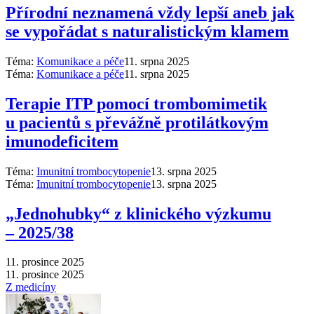
Přírodní neznamená vždy lepší aneb jak
se vypořádat s naturalistickým klamem
Téma:
Komunikace a péče
11. srpna 2025
Téma:
Komunikace a péče
11. srpna 2025
Terapie ITP pomocí trombomimetik
u pacientů s převážně protilátkovým
imunodeficitem
Téma:
Imunitní trombocytopenie
13. srpna 2025
Téma:
Imunitní trombocytopenie
13. srpna 2025
„Jednohubky“ z klinického výzkumu
–⁠ 2025/38
11. prosince 2025
11. prosince 2025
Z medicíny