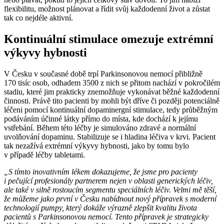
flexibilitu, možnost plánovat a řídit svůj každodenní život a zůstat
tak co nejdéle aktivní.
Kontinuální stimulace omezuje extrémní
výkyvy hybnosti
V Česku v současné době trpí Parkinsonovou nemocí přibližně
170 tisíc osob, odhadem 3500 z nich se přitom nachází v pokročilém
stadiu, které jim prakticky znemožňuje vykonávat běžné každodenní
činnosti. Právě tito pacienti by mohli být dříve či později potenciálně
léčeni pomocí kontinuální dopaminergní stimulace, tedy průběžným
podáváním účinné látky přímo do místa, kde dochází k jejímu
vstřebání. Během této léčby je simulováno zdravé a normální
uvolňování dopaminu. Stabilizuje se i hladina léčiva v krvi. Pacient
tak nezažívá extrémní výkyvy hybnosti, jako by tomu bylo
v případě léčby tabletami.
„S tímto inovativním lékem
dokazujeme, že jsme pro pacienty
i pečující profesionály partnerem nejen v oblasti generických léčiv,
ale také v silně rostoucím segmentu speciálních léčiv.
Velmi mě těší,
že můžeme jako první v Česku nabídnout nový přípravek s moderní
technologií pumpy, který dokáže výrazně zlepšit kvalitu života
pacientů s Parkinsonovou nemocí. Tento přípravek je strategicky