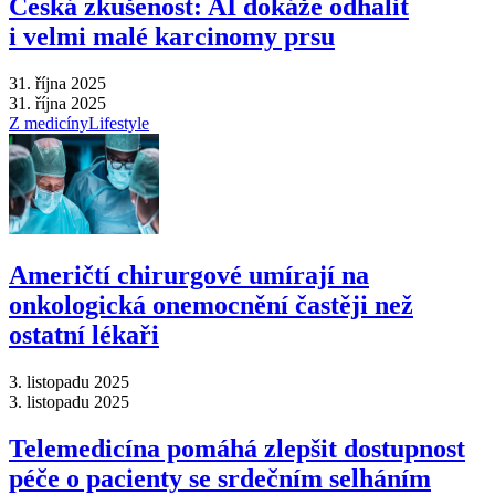
Česká zkušenost: AI dokáže odhalit
i velmi malé karcinomy prsu
31. října 2025
31. října 2025
Z medicíny
Lifestyle
Američtí chirurgové umírají na
onkologická onemocnění častěji než
ostatní lékaři
3. listopadu 2025
3. listopadu 2025
Telemedicína pomáhá zlepšit dostupnost
péče o pacienty se srdečním selháním