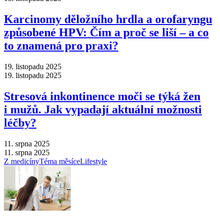
Karcinomy děložního hrdla a orofaryngu
způsobené HPV: Čím a proč se liší –⁠ a co
to znamená pro praxi?
19. listopadu 2025
19. listopadu 2025
Stresová inkontinence moči se týká žen
i mužů. Jak vypadají aktuální možnosti
léčby?
11. srpna 2025
11. srpna 2025
Z medicíny
Téma měsíce
Lifestyle