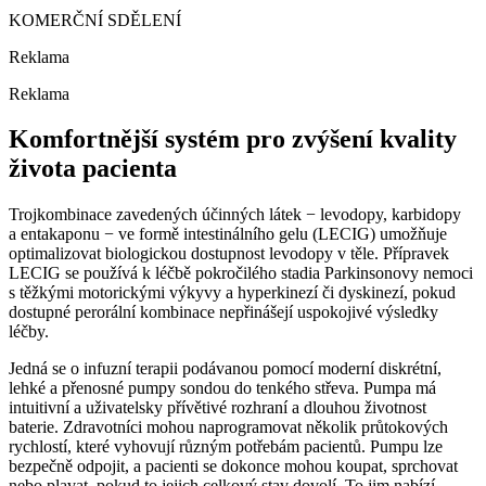
KOMERČNÍ SDĚLENÍ
Reklama
Reklama
Komfortnější systém pro zvýšení kvality
života pacienta
Trojkombinace zavedených účinných látek −⁠ levodopy, karbidopy
a entakaponu −⁠ ve formě intestinálního gelu (LECIG) umožňuje
optimalizovat biologickou dostupnost levodopy v těle. Přípravek
LECIG se používá k léčbě pokročilého stadia Parkinsonovy nemoci
s těžkými motorickými výkyvy a hyperkinezí či dyskinezí, pokud
dostupné perorální kombinace nepřinášejí uspokojivé výsledky
léčby.
Jedná se o infuzní terapii podávanou pomocí moderní diskrétní,
lehké a přenosné pumpy sondou do tenkého střeva. Pumpa má
intuitivní a uživatelsky přívětivé rozhraní a dlouhou životnost
baterie. Zdravotníci mohou naprogramovat několik průtokových
rychlostí, které vyhovují různým potřebám pacientů. Pumpu lze
bezpečně odpojit, a pacienti se dokonce mohou koupat, sprchovat
nebo plavat, pokud to jejich celkový stav dovolí. To jim nabízí