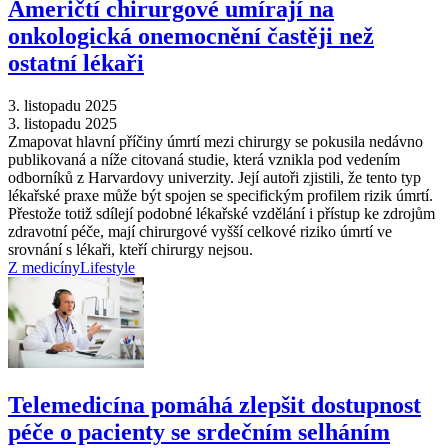
Američtí chirurgové umírají na
onkologická onemocnění častěji než
ostatní lékaři
3. listopadu 2025
3. listopadu 2025
Zmapovat hlavní příčiny úmrtí mezi chirurgy se pokusila nedávno
publikovaná a níže citovaná studie, která vznikla pod vedením
odborníků z Harvardovy univerzity. Její autoři zjistili, že tento typ
lékařské praxe může být spojen se specifickým profilem rizik úmrtí.
Přestože totiž sdílejí podobné lékařské vzdělání i přístup ke zdrojům
zdravotní péče, mají chirurgové vyšší celkové riziko úmrtí ve
srovnání s lékaři, kteří chirurgy nejsou.
Z medicíny
Lifestyle
Telemedicína pomáhá zlepšit dostupnost
péče o pacienty se srdečním selháním