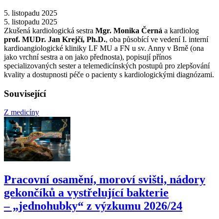
5. listopadu 2025
5. listopadu 2025
Zkušená kardiologická sestra
Mgr. Monika Černá
a kardiolog
prof. MUDr. Jan Krejčí, Ph.D.
, oba působící ve vedení I. interní
kardioangiologické kliniky LF MU a FN u sv. Anny v Brně (ona
jako vrchní sestra a on jako přednosta), popisují přínos
specializovaných sester a telemedicínských postupů pro zlepšování
kvality a dostupnosti péče o pacienty s kardiologickými diagnózami.
Související
Z medicíny
Pracovní osamění, moroví svišti, nádory
gekončíků a vystřelující bakterie
–⁠ „jednohubky“ z výzkumu 2026/24