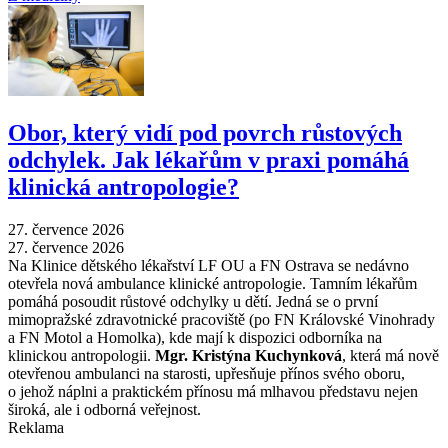
Obor, který vidí pod povrch růstových
odchylek. Jak lékařům v praxi pomáhá
klinická antropologie?
27. července 2026
27. července 2026
Na Klinice dětského lékařství LF OU a FN Ostrava se nedávno
otevřela nová ambulance klinické antropologie. Tamním lékařům
pomáhá posoudit růstové odchylky u dětí. Jedná se o první
mimopražské zdravotnické pracoviště (po FN Královské Vinohrady
a FN Motol a Homolka), kde mají k dispozici odborníka na
klinickou antropologii.
Mgr. Kristýna Kuchynková
, která má nově
otevřenou ambulanci na starosti, upřesňuje přínos svého oboru,
o jehož náplni a praktickém přínosu má mlhavou představu nejen
široká, ale i odborná veřejnost.
Reklama