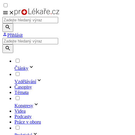
Přihlásit
Články
Vzdělávání
Časopisy
Témata
Kongresy
Videa
Podcasty
Práce v oboru