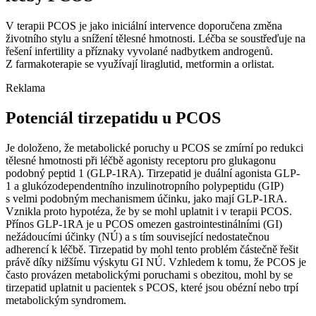
V terapii PCOS je jako iniciální intervence doporučena změna
životního stylu a snížení tělesné hmotnosti. Léčba se soustřeďuje na
řešení infertility a příznaky vyvolané nadbytkem androgenů.
Z farmakoterapie se využívají liraglutid, metformin a orlistat.
Reklama
Potenciál tirzepatidu u PCOS
Je doloženo, že metabolické poruchy u PCOS se zmírní po redukci
tělesné hmotnosti při léčbě agonisty receptoru pro glukagonu
podobný peptid 1 (GLP-1RA). Tirzepatid je duální agonista GLP-
1 a glukózodependentního inzulinotropního polypeptidu (GIP)
s velmi podobným mechanismem účinku, jako mají GLP-1RA.
Vznikla proto hypotéza, že by se mohl uplatnit i v terapii PCOS.
Přínos GLP-1RA je u PCOS omezen gastrointestinálními (GI)
nežádoucími účinky (NÚ) a s tím související nedostatečnou
adherencí k léčbě. Tirzepatid by mohl tento problém částečně řešit
právě díky nižšímu výskytu GI NÚ. Vzhledem k tomu, že PCOS je
často provázen metabolickými poruchami s obezitou, mohl by se
tirzepatid uplatnit u pacientek s PCOS, které jsou obézní nebo trpí
metabolickým syndromem.