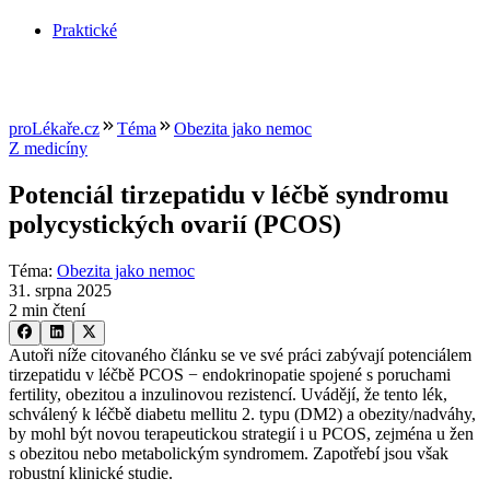
Praktické
proLékaře.cz
Téma
Obezita jako nemoc
Z medicíny
Potenciál tirzepatidu v léčbě syndromu
polycystických ovarií (PCOS)
Téma
:
Obezita jako nemoc
31. srpna 2025
2 min čtení
Autoři níže citovaného článku se ve své práci zabývají potenciálem
tirzepatidu v léčbě PCOS −⁠ endokrinopatie spojené s poruchami
fertility, obezitou a inzulinovou rezistencí. Uvádějí, že tento lék,
schválený k léčbě diabetu mellitu 2. typu (DM2) a obezity/nadváhy,
by mohl být novou terapeutickou strategií i u PCOS, zejména u žen
s obezitou nebo metabolickým syndromem. Zapotřebí jsou však
robustní klinické studie.