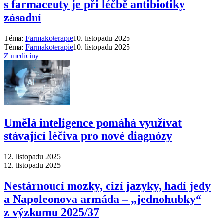
s farmaceuty je při léčbě antibiotiky
zásadní
Téma:
Farmakoterapie
10. listopadu 2025
Téma:
Farmakoterapie
10. listopadu 2025
Z medicíny
Umělá inteligence pomáhá využívat
stávající léčiva pro nové diagnózy
12. listopadu 2025
12. listopadu 2025
Nestárnoucí mozky, cizí jazyky, hadí jedy
a Napoleonova armáda –⁠ „jednohubky“
z výzkumu 2025/37