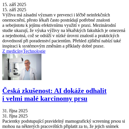
15. září 2025
15. září 2025
Výživa má zásadní význam v prevenci i léčbě neinfekčních
onemocnění, přesto lékaři často postrádají potřebné znalosti
a sebejistotu k jejímu efektivnímu využití v praxi. Mezinárodní
studie ukazují, že výuka výživy na lékařských fakultách je omezená
a nejednotná, což se odráží v nízké úrovni znalostí a praktických
dovedností při poradenství pacientům. Přehled zjištění nabízí také
inspiraci k systémovým změnám a příklady dobré praxe.
Z medicíny
Technologie
Česká zkušenost: AI dokáže odhalit
i velmi malé karcinomy prsu
31. října 2025
31. října 2025
Pacientky podstupující pravidelný mamografický screening prsou si
mohou na některých pracovištích připlatit za to, že jejich snímek