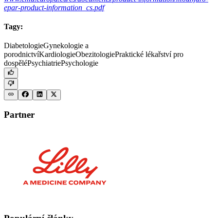
epar-product-information_cs.pdf
Tagy:
Diabetologie
Gynekologie a
porodnictví
Kardiologie
Obezitologie
Praktické lékařství pro
dospělé
Psychiatrie
Psychologie
Partner