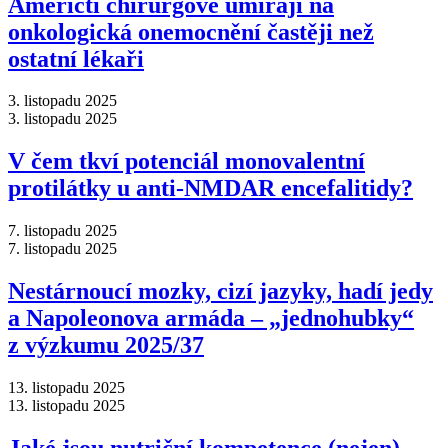
Američtí chirurgové umírají na
onkologická onemocnění častěji než
ostatní lékaři
3. listopadu 2025
3. listopadu 2025
V čem tkví potenciál monovalentní
protilátky u anti-NMDAR encefalitidy?
7. listopadu 2025
7. listopadu 2025
Nestárnoucí mozky, cizí jazyky, hadí jedy
a Napoleonova armáda –⁠ „jednohubky“
z výzkumu 2025/37
13. listopadu 2025
13. listopadu 2025
Jaké jsou nutriční kompetence (nejen)