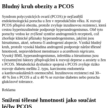
Bludný kruh obezity a PCOS
Syndrom polycystických ovarií (PCOS) je nejčastější
endokrinologická porucha u žen v reprodukčním věku. K rozvoji
PCOS přispívá obezita, protože zvyšuje inzulinovou rezistenci, která
cestou hyperinzulinémie podporuje hyperandrogenismus. Obě tyto
poruchy vedou ke zvýšené syntéze androgenních receptorů, což
zhoršuje klinické příznaky hyperandrogenismus, jakými jsou
hirsutismus, akné, seborea či androgenní alopecie. Vzniká bludný
kruh, protože vysoká hladina androgenů podporuje nárůst tělesné
hmotnosti, nepravidelnost menstruace a
acanthosis nigricans
.
Vysoký BMI, hyperandrogenismus, infertilita a hirsutismus jsou
významnými faktory přispívajícími k rozvoji deprese a anxiety u žen
s PCOS. Metabolická dysfunkce spojená s PCOS zvyšuje riziko
rozvoje diabetu mellitu 2. typu, karcinomu endometria
a kardiovaskulárních onemocnění. Inzulinovou rezistenci má 30–
40 % žen s PCOS a až u 40 % se rozvine diabetes nebo porucha
glukózové tolerance.
Reklama
Snížení tělesné hmotnosti jako součást
léčby PCOS