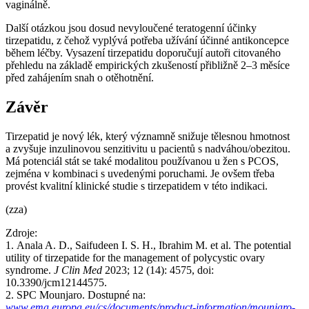
vaginálně.
Další otázkou jsou dosud nevyloučené teratogenní účinky
tirzepatidu, z čehož vyplývá potřeba užívání účinné antikoncepce
během léčby. Vysazení tirzepatidu doporučují autoři citovaného
přehledu na základě empirických zkušeností přibližně 2–3 měsíce
před zahájením snah o otěhotnění.
Závěr
Tirzepatid je nový lék, který významně snižuje tělesnou hmotnost
a zvyšuje inzulinovou senzitivitu u pacientů s nadváhou/obezitou.
Má potenciál stát se také modalitou používanou u žen s PCOS,
zejména v kombinaci s uvedenými poruchami. Je ovšem třeba
provést kvalitní klinické studie s tirzepatidem v této indikaci.
(zza)
Zdroje:
1. Anala A. D., Saifudeen I. S. H., Ibrahim M. et al. The potential
utility of tirzepatide for the management of polycystic ovary
syndrome.
J Clin Med
2023; 12 (14): 4575, doi:
10.3390/jcm12144575.
2. SPC Mounjaro. Dostupné na:
www.ema.europa.eu/cs/documents/product-information/mounjaro-