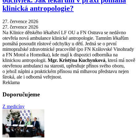
odchylek. Jak lékařům v praxi pomáhá
klinická antropologie?
27. července 2026
27. července 2026
Na Klinice dětského lékařství LF OU a FN Ostrava se nedávno
otevřela nová ambulance klinické antropologie. Tamním lékařům
pomáhá posoudit růstové odchylky u dětí. Jedná se o první
mimopražské zdravotnické pracoviště (po FN Královské Vinohrady
a FN Motol a Homolka), kde mají k dispozici odborníka na
klinickou antropologii.
Mgr. Kristýna Kuchynková
, která má nově
otevřenou ambulanci na starosti, upřesňuje přínos svého oboru,
o jehož náplni a praktickém přínosu má mlhavou představu nejen
široká, ale i odborná veřejnost.
Reklama
Doporučujeme
Z medicíny