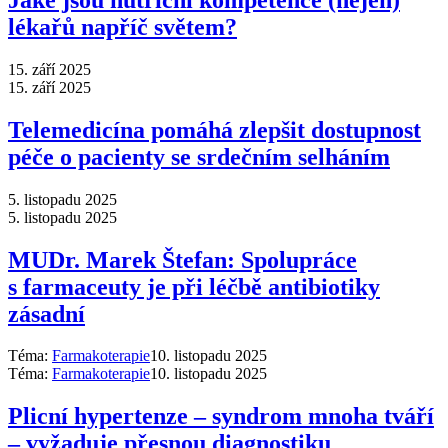
lékařů napříč světem?
15. září 2025
15. září 2025
Telemedicína pomáhá zlepšit dostupnost
péče o pacienty se srdečním selháním
5. listopadu 2025
5. listopadu 2025
MUDr. Marek Štefan: Spolupráce
s farmaceuty je při léčbě antibiotiky
zásadní
Téma:
Farmakoterapie
10. listopadu 2025
Téma:
Farmakoterapie
10. listopadu 2025
Plicní hypertenze –⁠ syndrom mnoha tváří
–⁠ vyžaduje přesnou diagnostiku