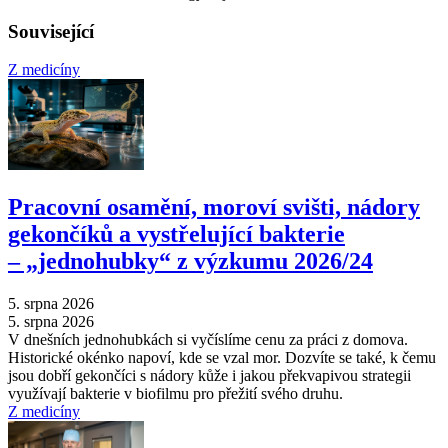
Související
Z medicíny
Pracovní osamění, moroví svišti, nádory
gekončíků a vystřelující bakterie
–⁠ „jednohubky“ z výzkumu 2026/24
5. srpna 2026
5. srpna 2026
V dnešních jednohubkách si vyčíslíme cenu za práci z domova.
Historické okénko napoví, kde se vzal mor. Dozvíte se také, k čemu
jsou dobří gekončíci s nádory kůže i jakou překvapivou strategii
využívají bakterie v biofilmu pro přežití svého druhu.
Z medicíny