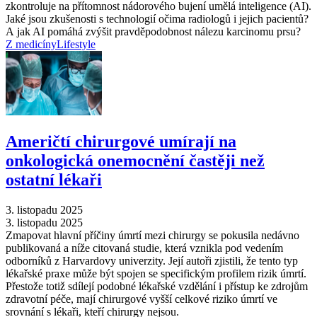
zkontroluje na přítomnost nádorového bujení umělá inteligence (AI).
Jaké jsou zkušenosti s technologií očima radiologů i jejich pacientů?
A jak AI pomáhá zvýšit pravděpodobnost nálezu karcinomu prsu?
Z medicíny
Lifestyle
Američtí chirurgové umírají na
onkologická onemocnění častěji než
ostatní lékaři
3. listopadu 2025
3. listopadu 2025
Zmapovat hlavní příčiny úmrtí mezi chirurgy se pokusila nedávno
publikovaná a níže citovaná studie, která vznikla pod vedením
odborníků z Harvardovy univerzity. Její autoři zjistili, že tento typ
lékařské praxe může být spojen se specifickým profilem rizik úmrtí.
Přestože totiž sdílejí podobné lékařské vzdělání i přístup ke zdrojům
zdravotní péče, mají chirurgové vyšší celkové riziko úmrtí ve
srovnání s lékaři, kteří chirurgy nejsou.