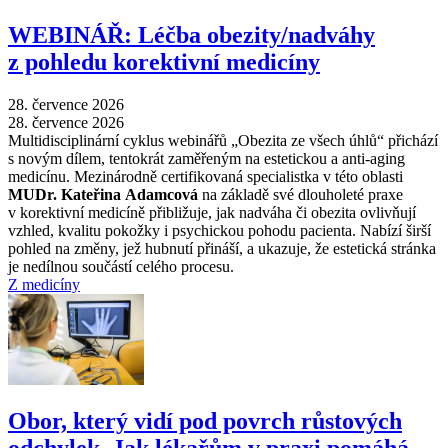
WEBINÁŘ: Léčba obezity/nadváhy
z pohledu korektivní medicíny
28. července 2026
28. července 2026
Multidisciplinární cyklus webinářů „Obezita ze všech úhlů“ přichází
s novým dílem, tentokrát zaměřeným na estetickou a anti-aging
medicínu. Mezinárodně certifikovaná specialistka v této oblasti
MUDr. Kateřina Adamcová
na základě své dlouholeté praxe
v korektivní medicíně přibližuje, jak nadváha či obezita ovlivňují
vzhled, kvalitu pokožky i psychickou pohodu pacienta. Nabízí širší
pohled na změny, jež hubnutí přináší, a ukazuje, že estetická stránka
je nedílnou součástí celého procesu.
Z medicíny
Obor, který vidí pod povrch růstových