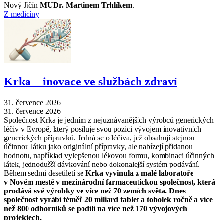
Nový Jičín
MUDr. Martinem Trhlíkem
.
Z medicíny
Krka –⁠ inovace ve službách zdraví
31. července 2026
31. července 2026
Společnost Krka je jedním z nejuznávanějších výrobců generických
léčiv v Evropě, který posiluje svou pozici vývojem inovativních
generických přípravků. Jedná se o léčiva, jež obsahují stejnou
účinnou látku jako originální přípravky, ale nabízejí přidanou
hodnotu, například vylepšenou lékovou formu, kombinaci účinných
látek, jednodušší dávkování nebo dokonalejší systém podávání.
Během sedmi desetiletí se
Krka vyvinula z malé laboratoře
v Novém mestě v mezinárodní farmaceutickou společnost, která
prodává své výrobky ve více než 70 zemích světa. Dnes
společnost vyrábí téměř 20 miliard tablet a tobolek ročně a více
než 800 odborníků se podílí na více než 170 vývojových
projektech.