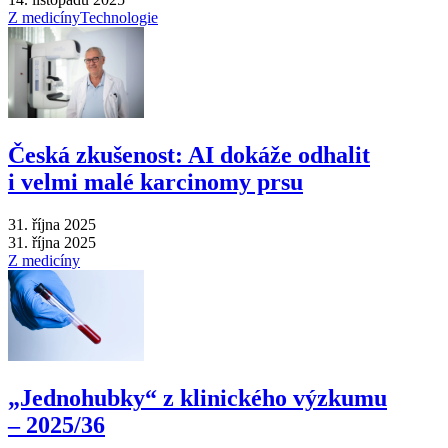
Z medicíny
Technologie
Česká zkušenost: AI dokáže odhalit
i velmi malé karcinomy prsu
31. října 2025
31. října 2025
Z medicíny
„Jednohubky“ z klinického výzkumu
–⁠ 2025/36