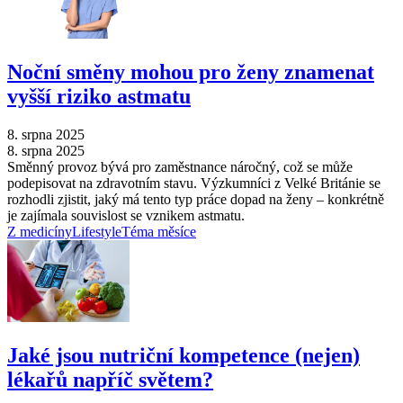
Noční směny mohou pro ženy znamenat
vyšší riziko astmatu
8. srpna 2025
8. srpna 2025
Směnný provoz bývá pro zaměstnance náročný, což se může
podepisovat na zdravotním stavu. Výzkumníci z Velké Británie se
rozhodli zjistit, jaký má tento typ práce dopad na ženy –⁠ konkrétně
je zajímala souvislost se vznikem astmatu.
Z medicíny
Lifestyle
Téma měsíce
Jaké jsou nutriční kompetence (nejen)
lékařů napříč světem?