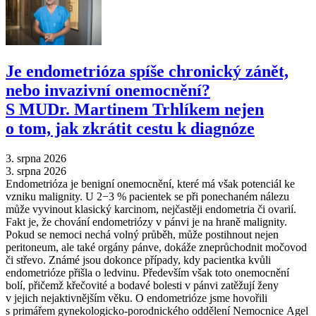
Je endometrióza spíše chronický zánět,
nebo invazivní onemocnění?
S MUDr. Martinem Trhlíkem nejen
o tom, jak zkrátit cestu k diagnóze
3. srpna 2026
3. srpna 2026
Endometrióza je benigní onemocnění, které má však potenciál ke
vzniku malignity. U 2−3 % pacientek se při ponechaném nálezu
může vyvinout klasický karcinom, nejčastěji endometria či ovarií.
Fakt je, že chování endometriózy v pánvi je na hraně malignity.
Pokud se nemoci nechá volný průběh, může postihnout nejen
peritoneum, ale také orgány pánve, dokáže zneprůchodnit močovod
či střevo. Známé jsou dokonce případy, kdy pacientka kvůli
endometrióze přišla o ledvinu. Především však toto onemocnění
bolí, přičemž křečovité a bodavé bolesti v pánvi zatěžují ženy
v jejich nejaktivnějším věku. O endometrióze jsme hovořili
s primářem gynekologicko-porodnického oddělení Nemocnice Agel