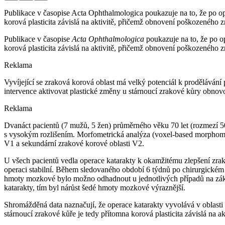
Publikace v časopise Acta Ophthalmologica poukazuje na to, že po op
korová plasticita závislá na aktivitě, přičemž obnovení poškozenéh
Publikace v časopise
Acta Ophthalmologica
poukazuje na to, že po o
korová plasticita závislá na aktivitě, přičemž obnovení poškozenéh
Reklama
Vyvíjející se zraková korová oblast má velký potenciál k prodělávání
intervence aktivovat plastické změny u stárnoucí zrakové kůry obnovou
Reklama
Dvanáct pacientů (7 mužů, 5 žen) průměrného věku 70 let (rozmezí 50
s vysokým rozlišením. Morfometrická analýza (voxel-based morphomet
V1 a sekundární zrakové korové oblasti V2.
U všech pacientů vedla operace katarakty k okamžitému zlepšení zrako
operaci stabilní. Během sledovaného období 6 týdnů po chirurgické
hmoty mozkové bylo možno odhadnout u jednotlivých případů na zákl
katarakty, tím byl nárůst šedé hmoty mozkové výraznější.
Shromážděná data naznačují, že operace katarakty vyvolává v oblasti 
stárnoucí zrakové kůře je tedy přítomna korová plasticita závislá na a