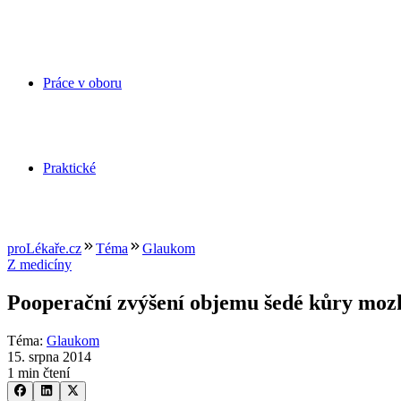
Práce v oboru
Praktické
proLékaře.cz
Téma
Glaukom
Z medicíny
Pooperační zvýšení objemu šedé kůry mozk
Téma
:
Glaukom
15. srpna 2014
1 min čtení