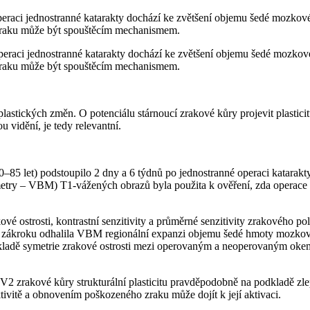
eraci jednostranné katarakty dochází ke zvětšení objemu šedé mozkové 
o zraku může být spouštěcím mechanismem.
peraci jednostranné katarakty dochází ke zvětšení objemu šedé mozkové 
o zraku může být spouštěcím mechanismem.
 plastických změn. O potenciálu stárnoucí zrakové kůry projevit plasti
 vidění, je tedy relevantní.
–85 let) podstoupilo 2 dny a 6 týdnů po jednostranné operaci katarakt
ry –⁠ VBM) T1-vážených obrazů byla použita k ověření, zda operace ka
vé ostrosti, kontrastní senzitivity a průměrné senzitivity zrakového p
m zákroku odhalila VBM regionální expanzi objemu šedé hmoty mozkové
adě symetrie zrakové ostrosti mezi operovaným a neoperovaným okem. 
V2 zrakové kůry strukturální plasticitu pravděpodobně na podkladě zle
ktivitě a obnovením poškozeného zraku může dojít k její aktivaci.