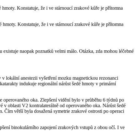
hmoty. Konstatuje, že i ve stárnoucí zrakové kůře je přítomna
hmoty. Konstatuje, že i ve stárnoucí zrakové kůře je přítomna
citu existuje naopak poznatků velmi málo. Otázka, zda mohou léčebné
y v lokální anestezii vyšetření mozku magnetickou rezonanci
tarakty indukuje regionální nárůst šedé hmoty v primární
ole operovaného oka. Zlepšení vidění bylo v průběhu 6 týdnů po
 v oblasti V2 kontralaterálně od operovaného oka. Nárůst šedé
Čím větší byla dosažená symetrie zrakové ostrosti po operaci
pšení binokulárního zapojení zrakových vstupů z obou očí. I ve