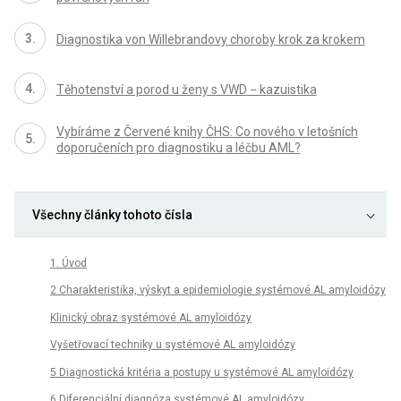
Diagnostika von Willebrandovy choroby krok za krokem
Těhotenství a porod u ženy s VWD − kazuistika
Vybíráme z Červené knihy ČHS: Co nového v letošních
doporučeních pro diagnostiku a léčbu AML?
Všechny články tohoto čísla
1. Úvod
2 Charakteristika, výskyt a epidemiologie systémové AL amyloidózy
Klinický obraz systémové AL amyloidózy
Vyšetřovací techniky u systémové AL amyloidózy
5 Diagnostická kritéria a postupy u systémové AL amyloidózy
6 Diferenciální diagnóza systémové AL amyloidózy