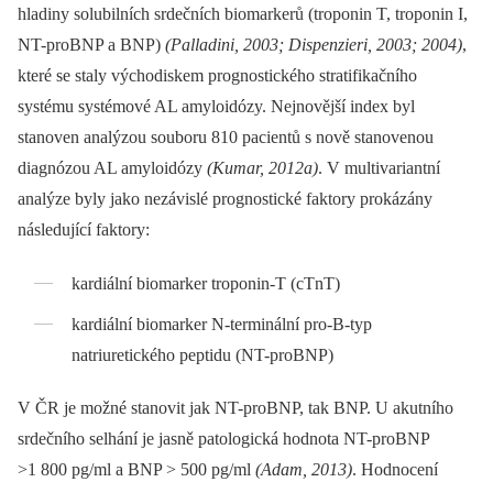
hladiny solubilních srdečních biomarkerů (troponin T, troponin I,
NT-proBNP a BNP)
(Palladini, 2003; Dispenzieri, 2003; 2004)
,
které se staly východiskem prognostického stratifikačního
systému systémové AL amyloidózy. Nejnovější index byl
stanoven analýzou souboru 810 pacientů s nově stanovenou
diagnózou AL amyloidózy
(Kumar, 2012a)
. V multivariantní
analýze byly jako nezávislé prognostické faktory prokázány
následující faktory:
kardiální biomarker troponin-T (cTnT)
kardiální biomarker N-terminální pro-B-typ
natriuretického peptidu (NT-proBNP)
V ČR je možné stanovit jak NT-proBNP, tak BNP. U akutního
srdečního selhání je jasně patologická hodnota NT-proBNP
>1 800 pg/ml a BNP > 500 pg/ml
(Adam, 2013)
. Hodnocení