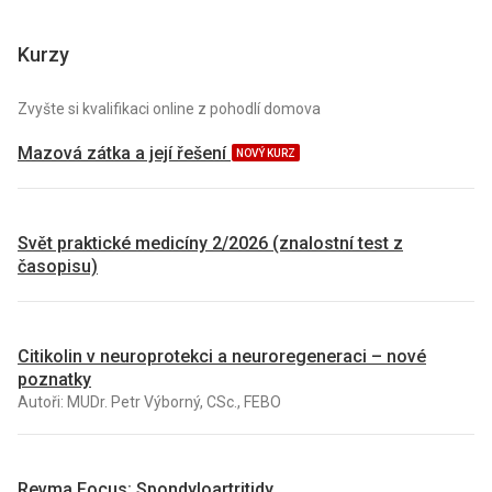
Kurzy
Zvyšte si kvalifikaci online z pohodlí domova
Mazová zátka a její řešení
NOVÝ KURZ
Svět praktické medicíny 2/2026 (znalostní test z
časopisu)
Citikolin v neuroprotekci a neuroregeneraci – nové
poznatky
Autoři: MUDr. Petr Výborný, CSc., FEBO
Revma Focus: Spondyloartritidy