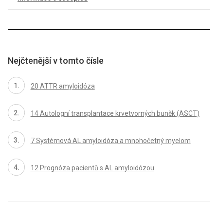
Nejčtenější v tomto čísle
20 ATTR amyloidóza
14 Autologní transplantace krvetvorných buněk (ASCT)
7 Systémová AL amyloidóza a mnohočetný myelom
12 Prognóza pacientů s AL amyloidózou