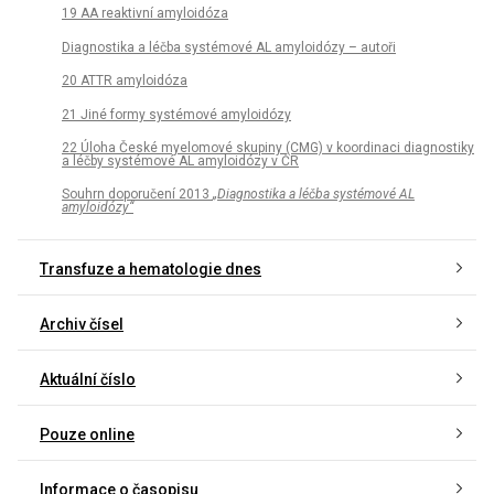
19 AA reaktivní amyloidóza
Diagnostika a léčba systémové AL amyloidózy – autoři
20 ATTR amyloidóza
21 Jiné formy systémové amyloidózy
22 Úloha České myelomové skupiny (CMG) v koordinaci diagnostiky
a léčby systémové AL amyloidózy v ČR
Souhrn doporučení 2013
„Diagnostika a léčba systémové AL
amyloidózy“
Transfuze a hematologie dnes
Archiv čísel
Aktuální číslo
Pouze online
Informace o časopisu