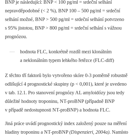
BNP je následující: BNP < 100 pg/ml = srdeční selhání
nepravděpodobné (< 2 %), BNP 100 –⁠ 500 pg/ml = srdeční
selhání možné, BNP > 500 pg/ml = srdeční selhání potvrzeno
s 95% jistotou, BNP > 800 pg/ml = srdeční selhání s vážnou
prognózou.
hodnota FLC, konkrétně rozdíl mezi klonálním
a neklonálním typem lehkého řetězce (FLC-diff)
Z těchto tří faktorů bylo vytvořeno skóre 0-3 poměrně robustně
odlišující 4 prognostické skupiny (p < 0,001), které je uvedeno
v tab. 12.1. Pro stanovení prognózy AL amyloidózy jsou tedy
důležité hodnoty troponinu, NT-proBNP (případně BNP
v případě nedostupnosti NT-proBNP) a hodnota FLC.
Jiná práce uvádí prognostický index založený pouze na měření
hladiny troponinu a NT-proBNP
(Dispenzieri, 2004a)
. Namísto