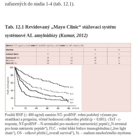
zařazených do stadia 1-4 (tab. 12.1).
Tab. 12.1 Revidovaný „Mayo Clinic“ stážovací systém
systémové AL amyloidózy
(Kumar, 2012)
Použití BNP (≥ 400 ng/ml) namísto NT- proBNP: velmi podobný význam pro
stratifikaci a prognózu, včetně hodnocení celkového přežití (p < 0,001). cTnT - c-
troponin, NT-proBNP – N-terminální pro-mozkový natriuretický peptid („N-terminal
pro-brain natriuretic peptide“), FLC - volné lehké řetězce imunoglobulinu („free light
chain“), OS - celkové přežití („overall survival“), St. – stadium mnohočetného myelomu