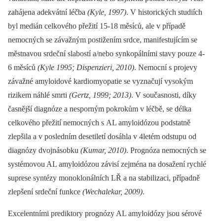
zahájena adekvátní léčba
(Kyle, 1997)
. V historických studiích
byl medián celkového přežití 15-18 měsíců, ale v případě
nemocných se závažným postižením srdce, manifestujícím se
městnavou srdeční slabostí a/nebo synkopálními stavy pouze 4-
6 měsíců
(Kyle 1995; Dispenzieri, 2010)
. Nemocní s projevy
závažné amyloidové kardiomyopatie se vyznačují vysokým
rizikem náhlé smrti
(Gertz, 1999; 2013)
. V současnosti, díky
časnější diagnóze a nesporným pokrokům v léčbě, se délka
celkového přežití nemocných s AL amyloidózou podstatně
zlepšila a v posledním desetiletí dosáhla v 4letém odstupu od
diagnózy dvojnásobku
(Kumar, 2010)
. Prognóza nemocných se
systémovou AL amyloidózou závisí zejména na dosažení rychlé
suprese syntézy monoklonálních LŘ a na stabilizaci, případně
zlepšení srdeční funkce
(Wechalekar, 2009)
.
Excelentními prediktory prognózy AL amyloidózy jsou sérové