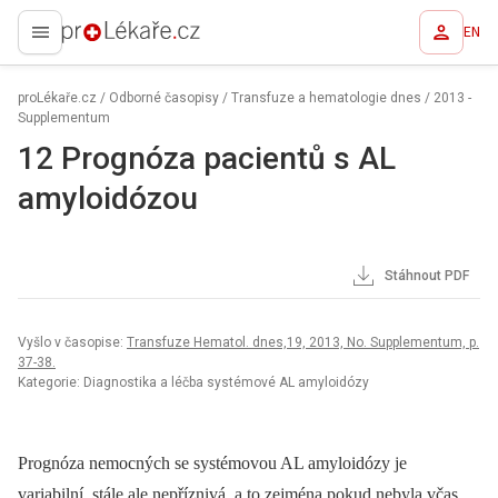
EN
proLékaře.cz
proLékaře.cz
/
Odborné časopisy
/
Transfuze a hematologie dnes
/
2013 -
Supplementum
12 Prognóza pacientů s AL
amyloidózou
Stáhnout PDF
Vyšlo v časopise:
Transfuze Hematol. dnes,19, 2013, No. Supplementum, p.
37-38.
Kategorie: Diagnostika a léčba systémové AL amyloidózy
Prognóza nemocných se systémovou AL amyloidózy je
variabilní, stále ale nepříznivá, a to zejména pokud nebyla včas