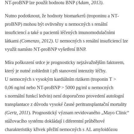
NT-proBNP lze použít hodnotu BNP
(Adam, 2013)
.
Nutno podotknout, že hodnoty biomarkerů (troponinu a NT-
proBNP) mohou být ovlivněny u nemocných s renální
insuficiencí a také u pacientů léčených imunomodulačními
látkami
(Comenzo, 2012)
. U nemocných s renální insuficiencí lze
využít namísto NT-proBNP vyšetření BNP.
Míra poškození srdce je prognosticky nejzávažnějším faktorem,
který je nutné zohlednit i při stanovení intenzity léčby.
U nemocných s vysokým kardiálním rizikem (troponin T >
0,06 ng/ml nebo NT-proBNP > 5000 pg/ml u nemocných
s normální funkcí ledvin) není doporučeno provedení autologní
transplantace z důvodu vysoké časné peritransplantační mortality
(Gertz, 2011
). Prognostický význam revidovaného „Mayo Clinic“
stážovacího systému dokládají i diferentní průběhové
charakteristiky křivek přežití nemocných s AL amyloidózou