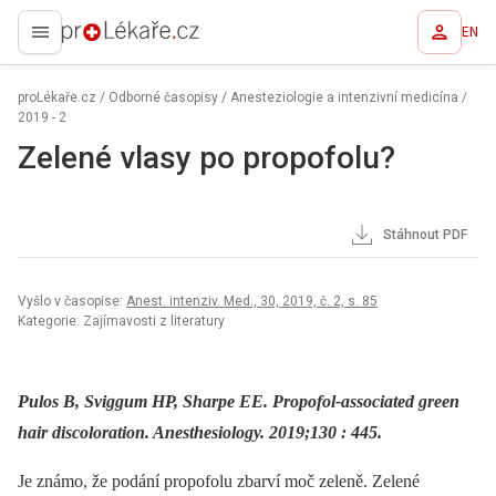
EN
proLékaře.cz
proLékaře.cz
/
Odborné časopisy
/
Anesteziologie a intenzivní medicína
/
2019 - 2
Zelené vlasy po propofolu?
Stáhnout PDF
Vyšlo v časopise:
Anest. intenziv. Med., 30, 2019, č. 2, s. 85
Kategorie: Zajímavosti z literatury
Pulos B, Sviggum HP, Sharpe EE. Propofol-associated green
hair discoloration. Anesthesiology. 2019;130 : 445.
Je známo, že podání propofolu zbarví moč zeleně. Zelené