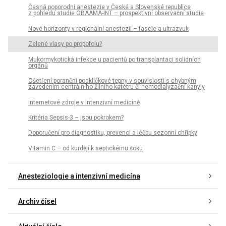
Časná poporodní anestezie v České a Slovenské republice
z pohledu studie OBAAMA-INT – prospektivní observační studie
Nové horizonty v regionální anestezii – fascie a ultrazvuk
Zelené vlasy po propofolu?
Mukormykotická infekce u pacientů po transplantaci solidních
orgánů
Ošetření poranění podklíčkové tepny v souvislosti s chybným
zavedením centrálního žilního katétru či hemodialyzační kanyly
Internetové zdroje v intenzivní medicíně
Kritéria Sepsis-3 – jsou pokrokem?
Doporučení pro diagnostiku, prevenci a léčbu sezonní chřipky
Vitamin C – od kurdějí k septickému šoku
Anesteziologie a intenzivní medicína
Archiv čísel