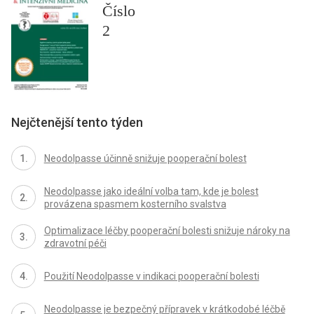
Číslo
2
Nejčtenější tento týden
Neodolpasse účinně snižuje pooperační bolest
Neodolpasse jako ideální volba tam, kde je bolest
provázena spasmem kosterního svalstva
Optimalizace léčby pooperační bolesti snižuje nároky na
zdravotní péči
Použití Neodolpasse v indikaci pooperační bolesti
Neodolpasse je bezpečný přípravek v krátkodobé léčbě