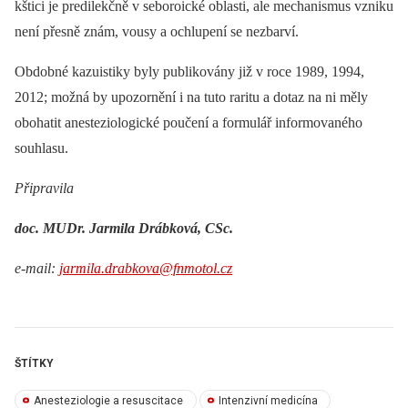
kštici je predilekčně v seboroické oblasti, ale mechanismus vzniku
není přesně znám, vousy a ochlupení se nezbarví.
Obdobné kazuistiky byly publikovány již v roce 1989, 1994,
2012; možná by upozornění i na tuto raritu a dotaz na ni měly
obohatit anesteziologické poučení a formulář informovaného
souhlasu.
Připravila
doc. MUDr. Jarmila Drábková, CSc.
e-mail:
jarmila.drabkova@fnmotol.cz
ŠTÍTKY
Anesteziologie a resuscitace
Intenzivní medicína