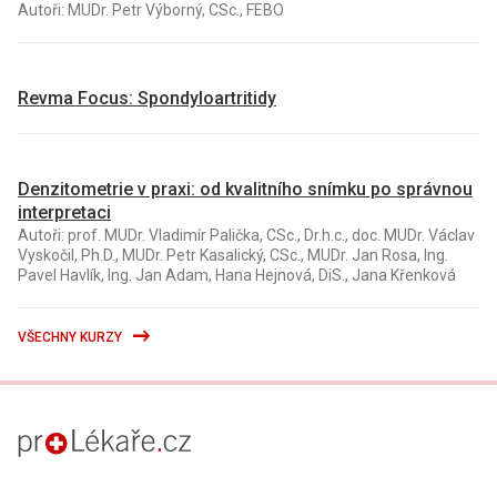
Autoři: MUDr. Petr Výborný, CSc., FEBO
Revma Focus: Spondyloartritidy
Denzitometrie v praxi: od kvalitního snímku po správnou
interpretaci
Autoři: prof. MUDr. Vladimír Palička, CSc., Dr.h.c., doc. MUDr. Václav
Vyskočil, Ph.D., MUDr. Petr Kasalický, CSc., MUDr. Jan Rosa, Ing.
Pavel Havlík, Ing. Jan Adam, Hana Hejnová, DiS., Jana Křenková
VŠECHNY KURZY
proLékaře.cz