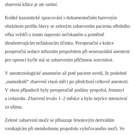
zbarvení kštice je ale raritní.
Krátké kazuistické zpracování s dokumentačním barevným
obrázkem profilu hlavy se zeleným zabarvením pacienta středního
věku svědčí o tomto naprosto nečekaném a poměrně
dlouhotrvajícím nežádoucím účinku. Peroperační a krátce
pooperační sedace infuzním propofolem při neuroaxiální anestezii
pro operací kyčle má se zabarvením příčinnou souvislost.
V anesteziologické anamnéze až poté pacient uvedl, že podobné
„namodralé“ zbarvení vlasů měl i po předchozí celkové anestezii.
V obou případech byly peroperačně podány propofol, fentanyl
a cefazolin. Zbarvení trvalo 1–2 měsíce a bylo nejvíce intenzivní
za ušima.
Zelené zabarvení moče se přisuzuje fenolovým derivátům
vznikajícím při metabolismu propofolu vylučovaného močí. Ve