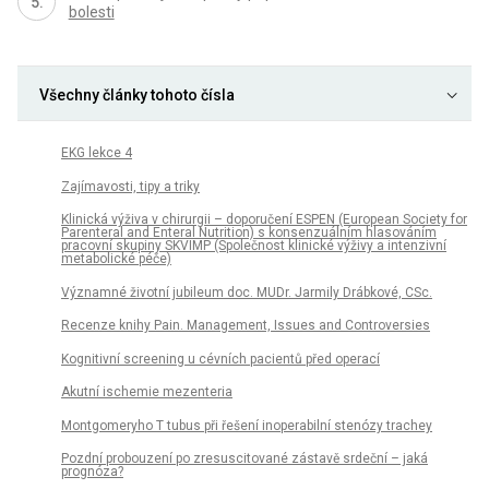
bolesti
Všechny články tohoto čísla
EKG lekce 4
Zajímavosti, tipy a triky
Klinická výživa v chirurgii – doporučení ESPEN (European Society for
Parenteral and Enteral Nutrition) s konsenzuálním hlasováním
pracovní skupiny SKVIMP (Společnost klinické výživy a intenzivní
metabolické péče)
Významné životní jubileum doc. MUDr. Jarmily Drábkové, CSc.
Recenze knihy Pain. Management, Issues and Controversies
Kognitivní screening u cévních pacientů před operací
Akutní ischemie mezenteria
Montgomeryho T tubus při řešení inoperabilní stenózy trachey
Pozdní probouzení po zresuscitované zástavě srdeční – jaká
prognóza?