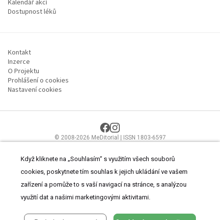
Kalendář akcí
Dostupnost léků
Kontakt
Inzerce
O Projektu
Prohlášení o cookies
Nastavení cookies
© 2008-2026 MeDitorial | ISSN 1803-6597
Stránky proLékaře.cz jsou určeny výhradně odborníkům ve
zdravotnictví.
Čtěte prohlášení
a
Zásady zpracování osobních údajů
.
Když kliknete na „Souhlasím“ s využitím všech souborů
cookies, poskytnete tím souhlas k jejich ukládání ve vašem
zařízení a pomůže to s vaší navigací na stránce, s analýzou
využití dat a našimi marketingovými aktivitami.