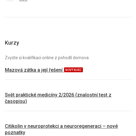
Kurzy
Zvyšte si kvalifikaci online z pohodlí domova
Mazová zátka a její řešení
NOVÝ KURZ
Svět praktické medicíny 2/2026 (znalostní test z
časopisu)
Citikolin v neuroprotekci a neuroregeneraci – nové
poznatky