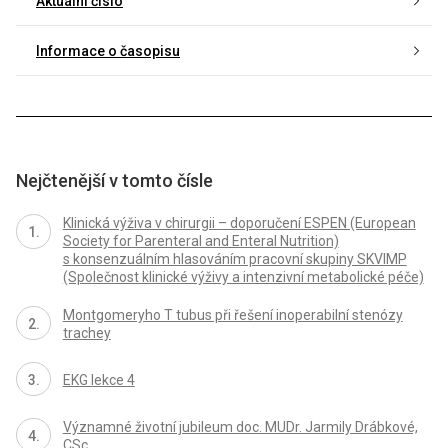
Aktuální číslo
Informace o časopisu
Nejčtenější v tomto čísle
Klinická výživa v chirurgii – doporučení ESPEN (European
Society for Parenteral and Enteral Nutrition)
s konsenzuálním hlasováním pracovní skupiny SKVIMP
(Společnost klinické výživy a intenzivní metabolické péče)
Montgomeryho T tubus při řešení inoperabilní stenózy
trachey
EKG lekce 4
Významné životní jubileum doc. MUDr. Jarmily Drábkové,
CSc.