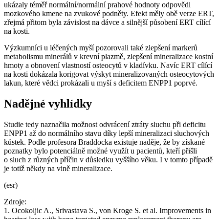
ukázaly téměř normální/normální prahové hodnoty odpovědi
mozkového kmene na zvukové podněty. Efekt měly obě verze ERT,
zřejmá přitom byla závislost na dávce a silnější působení ERT cílící
na kosti.
Výzkumníci u léčených myší pozorovali také zlepšení markerů
metabolismu minerálů v krevní plazmě, zlepšení mineralizace kostní
hmoty a obnovení vlastností osteocytů v kladívku. Navíc ERT cílící
na kosti dokázala korigovat výskyt mineralizovaných osteocytových
lakun, které vědci prokázali u myší s deficitem ENPP1 poprvé.
Nadějné vyhlídky
Studie tedy naznačila možnost odvrácení ztráty sluchu při deficitu
ENPP1 až do normálního stavu díky lepší mineralizaci sluchových
kůstek. Podle profesora Braddocka existuje naděje, že by získané
poznatky bylo potenciálně možné využít u pacientů, kteří přišli
o sluch z různých příčin v důsledku vyššího věku. I v tomto případě
je totiž někdy na vině mineralizace.
(esr)
Zdroje:
1. Ocokoljic A., Srivastava S., von Kroge S. et al. Improvements in