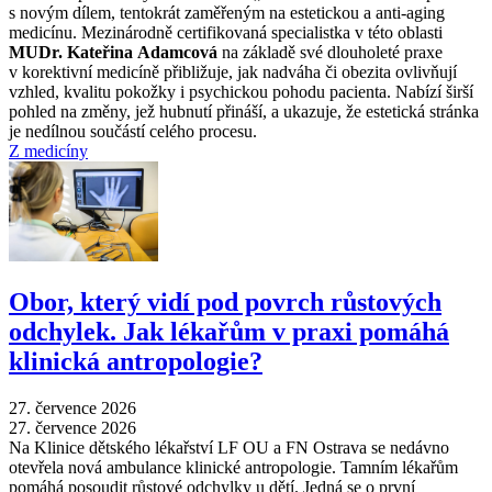
s novým dílem, tentokrát zaměřeným na estetickou a anti-aging
medicínu. Mezinárodně certifikovaná specialistka v této oblasti
MUDr. Kateřina Adamcová
na základě své dlouholeté praxe
v korektivní medicíně přibližuje, jak nadváha či obezita ovlivňují
vzhled, kvalitu pokožky i psychickou pohodu pacienta. Nabízí širší
pohled na změny, jež hubnutí přináší, a ukazuje, že estetická stránka
je nedílnou součástí celého procesu.
Z medicíny
Obor, který vidí pod povrch růstových
odchylek. Jak lékařům v praxi pomáhá
klinická antropologie?
27. července 2026
27. července 2026
Na Klinice dětského lékařství LF OU a FN Ostrava se nedávno
otevřela nová ambulance klinické antropologie. Tamním lékařům
pomáhá posoudit růstové odchylky u dětí. Jedná se o první