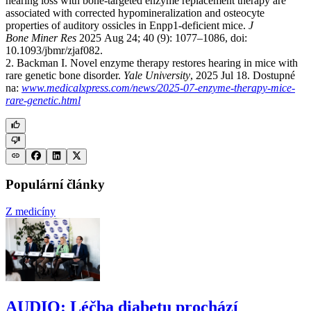
hearing loss with bone-targeted enzyme replacement therapy are
associated with corrected hypomineralization and osteocyte
properties of auditory ossicles in Enpp1-deficient mice.
J
Bone Miner Res
2025 Aug 24; 40 (9): 1077–1086, doi:
10.1093/jbmr/zjaf082.
2. Backman I. Novel enzyme therapy restores hearing in mice with
rare genetic bone disorder.
Yale University
, 2025 Jul 18. Dostupné
na:
www.medicalxpress.com/news/2025-07-enzyme-therapy-mice-
rare-genetic.html
Populární články
Z medicíny
AUDIO: Léčba diabetu prochází