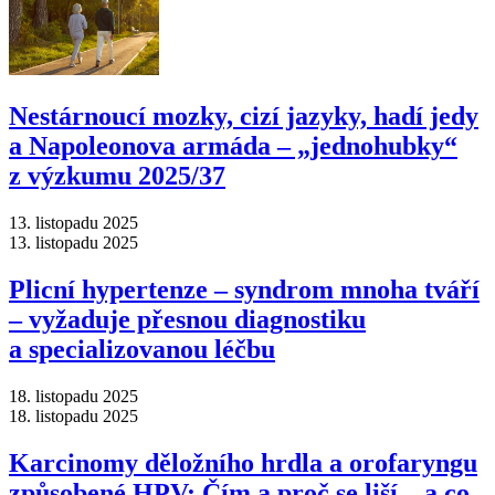
Nestárnoucí mozky, cizí jazyky, hadí jedy
a Napoleonova armáda –⁠ „jednohubky“
z výzkumu 2025/37
13. listopadu 2025
13. listopadu 2025
Plicní hypertenze –⁠ syndrom mnoha tváří
–⁠ vyžaduje přesnou diagnostiku
a specializovanou léčbu
18. listopadu 2025
18. listopadu 2025
Karcinomy děložního hrdla a orofaryngu
způsobené HPV: Čím a proč se liší –⁠ a co