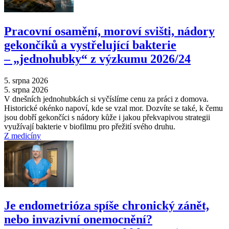
Pracovní osamění, moroví svišti, nádory
gekončíků a vystřelující bakterie
–⁠ „jednohubky“ z výzkumu 2026/24
5. srpna 2026
5. srpna 2026
V dnešních jednohubkách si vyčíslíme cenu za práci z domova.
Historické okénko napoví, kde se vzal mor. Dozvíte se také, k čemu
jsou dobří gekončíci s nádory kůže i jakou překvapivou strategii
využívají bakterie v biofilmu pro přežití svého druhu.
Z medicíny
Je endometrióza spíše chronický zánět,
nebo invazivní onemocnění?