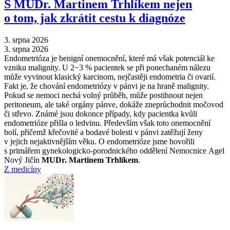
S MUDr. Martinem Trhlíkem nejen
o tom, jak zkrátit cestu k diagnóze
3. srpna 2026
3. srpna 2026
Endometrióza je benigní onemocnění, které má však potenciál ke
vzniku malignity. U 2−3 % pacientek se při ponechaném nálezu
může vyvinout klasický karcinom, nejčastěji endometria či ovarií.
Fakt je, že chování endometriózy v pánvi je na hraně malignity.
Pokud se nemoci nechá volný průběh, může postihnout nejen
peritoneum, ale také orgány pánve, dokáže zneprůchodnit močovod
či střevo. Známé jsou dokonce případy, kdy pacientka kvůli
endometrióze přišla o ledvinu. Především však toto onemocnění
bolí, přičemž křečovité a bodavé bolesti v pánvi zatěžují ženy
v jejich nejaktivnějším věku. O endometrióze jsme hovořili
s primářem gynekologicko-porodnického oddělení Nemocnice Agel
Nový Jičín
MUDr. Martinem Trhlíkem
.
Z medicíny