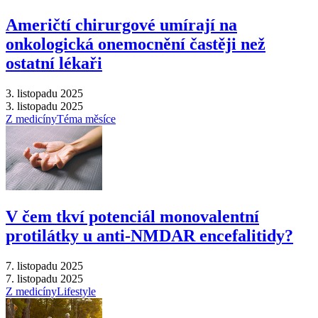
Američtí chirurgové umírají na
onkologická onemocnění častěji než
ostatní lékaři
3. listopadu 2025
3. listopadu 2025
Z medicíny
Téma měsíce
V čem tkví potenciál monovalentní
protilátky u anti-NMDAR encefalitidy?
7. listopadu 2025
7. listopadu 2025
Z medicíny
Lifestyle