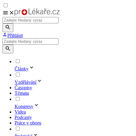
Přihlásit
Články
Vzdělávání
Časopisy
Témata
Kongresy
Videa
Podcasty
Práce v oboru