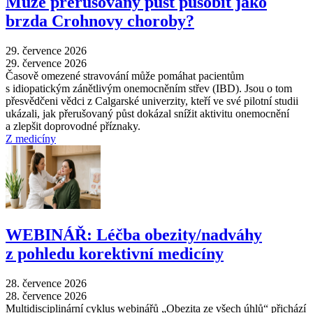
Může přerušovaný půst působit jako
brzda Crohnovy choroby?
29. července 2026
29. července 2026
Časově omezené stravování může pomáhat pacientům
s idiopatickým zánětlivým onemocněním střev (IBD). Jsou o tom
přesvědčeni vědci z Calgarské univerzity, kteří ve své pilotní studii
ukázali, jak přerušovaný půst dokázal snížit aktivitu onemocnění
a zlepšit doprovodné příznaky.
Z medicíny
WEBINÁŘ: Léčba obezity/nadváhy
z pohledu korektivní medicíny
28. července 2026
28. července 2026
Multidisciplinární cyklus webinářů „Obezita ze všech úhlů“ přichází