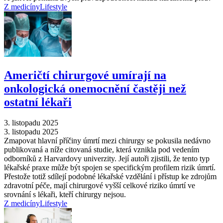
Z medicíny
Lifestyle
Američtí chirurgové umírají na
onkologická onemocnění častěji než
ostatní lékaři
3. listopadu 2025
3. listopadu 2025
Zmapovat hlavní příčiny úmrtí mezi chirurgy se pokusila nedávno
publikovaná a níže citovaná studie, která vznikla pod vedením
odborníků z Harvardovy univerzity. Její autoři zjistili, že tento typ
lékařské praxe může být spojen se specifickým profilem rizik úmrtí.
Přestože totiž sdílejí podobné lékařské vzdělání i přístup ke zdrojům
zdravotní péče, mají chirurgové vyšší celkové riziko úmrtí ve
srovnání s lékaři, kteří chirurgy nejsou.
Z medicíny
Lifestyle