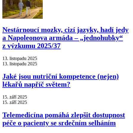
Nestárnoucí mozky, cizí jazyky, hadí jedy
a Napoleonova armáda –⁠ „jednohubky“
z výzkumu 2025/37
13. listopadu 2025
13. listopadu 2025
Jaké jsou nutriční kompetence (nejen)
lékařů napříč světem?
15. září 2025
15. září 2025
Telemedicína pomáhá zlepšit dostupnost
péče o pacienty se srdečním selháním