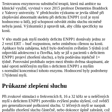
Testovanou enzymovou substituční terapii, která má ambice na
klinické využití, vyvinul v roce 2015 profesor Demetrios Braddock
z Yaleovy univerzity. V předchozím výzkumu se jevila slibně při
zlepšování abnormalit skeletu při deficitu ENPP1 (což je nyní
hodnoceno u lidí), její schopnost odvrátit ztrátu sluchu nicméně
nebyla jasná. Výzkumníci ji upravili tak, aby cílila specificky na
kosti.
V této studii pak myší modely deficitu ENPP1 dostávaly jednu ze
2 verzí ERT –⁠ buď rozpustnou, nebo zmíněnou cílenou na kosti.
Aplikace byla zahájena, když bylo dotčeným zvířatům 5 týdnů (což
odpovídá adolescenci u člověka, kdy se již u pacientů s deficitem
ENPP1 projeví zhoršení sluchu), a byla podávána injekčně 1×
týdně. Porovnání probíhalo nejen mezi těmito dvěma skupinami, ale
také oproti neléčeným myším s deficitem ENPP1 a myším
s normální koncentrací tohoto enzymu. Hodnocení byly podrobeny
17týdenní myši.
Průkazné zlepšení sluchu
Při zvukové stimulaci o frekvencích 8, 16 a 32 kHz se u neléčených
myší s deficitem ENPP1 potvrdilo zvýšení prahu slyšení, což svědčí
pro generalizované poškození sluchu. U léčených myší se naopak
podařilo zhoršení sluchu částečně, nebo dokonce úplně zabránit, což