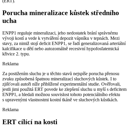
(ERT).
Porucha mineralizace kůstek středního
ucha
ENPP1 reguluje mineralizaci, jeho nedostatek brání správnému
vývoji kostí a vede k vytváření depozit vápníku v tepnách. Mezi
stavy, za nimiž stojí deficit ENPP1, se řadí generalizovaná arteriální
kalcifikace u dětí nebo autozomálně recesivní hypofosfatemická
křivice 2. typu.
Reklama
Za postižením sluchu je u těchto stavů nejspíše porucha přenosu
zvuku způsobená špatnou mineralizací sluchových kůstek. I to
zjišťovali autoři níže přiblížené experimentální studie. Ověřovali,
jestli jimi použitá ERT povede ke zlepšení sluchu u myší s deficitem
ENPP1, a hledali možnou souvislost tohoto potenciálního efektu
s upravenými vlastnostmi kostní tkáně ve sluchových kůstkách.
Reklama
ERT cílící na kosti