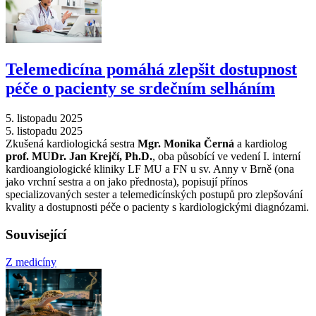
Telemedicína pomáhá zlepšit dostupnost
péče o pacienty se srdečním selháním
5. listopadu 2025
5. listopadu 2025
Zkušená kardiologická sestra
Mgr. Monika Černá
a kardiolog
prof. MUDr. Jan Krejčí, Ph.D.
, oba působící ve vedení I. interní
kardioangiologické kliniky LF MU a FN u sv. Anny v Brně (ona
jako vrchní sestra a on jako přednosta), popisují přínos
specializovaných sester a telemedicínských postupů pro zlepšování
kvality a dostupnosti péče o pacienty s kardiologickými diagnózami.
Související
Z medicíny