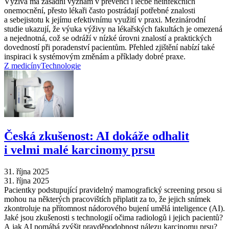
Výživa má zásadní význam v prevenci i léčbě neinfekčních
onemocnění, přesto lékaři často postrádají potřebné znalosti
a sebejistotu k jejímu efektivnímu využití v praxi. Mezinárodní
studie ukazují, že výuka výživy na lékařských fakultách je omezená
a nejednotná, což se odráží v nízké úrovni znalostí a praktických
dovedností při poradenství pacientům. Přehled zjištění nabízí také
inspiraci k systémovým změnám a příklady dobré praxe.
Z medicíny
Technologie
Česká zkušenost: AI dokáže odhalit
i velmi malé karcinomy prsu
31. října 2025
31. října 2025
Pacientky podstupující pravidelný mamografický screening prsou si
mohou na některých pracovištích připlatit za to, že jejich snímek
zkontroluje na přítomnost nádorového bujení umělá inteligence (AI).
Jaké jsou zkušenosti s technologií očima radiologů i jejich pacientů?
A jak AI pomáhá zvýšit pravděpodobnost nálezu karcinomu prsu?