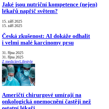
Jaké jsou nutriční kompetence (nejen)
lékařů napříč světem?
15. září 2025
15. září 2025
Česká zkušenost: AI dokáže odhalit
i velmi malé karcinomy prsu
31. října 2025
31. října 2025
Z medicíny
Lifestyle
Američtí chirurgové umírají na
onkologická onemocnění častěji než
ostatní lékaři