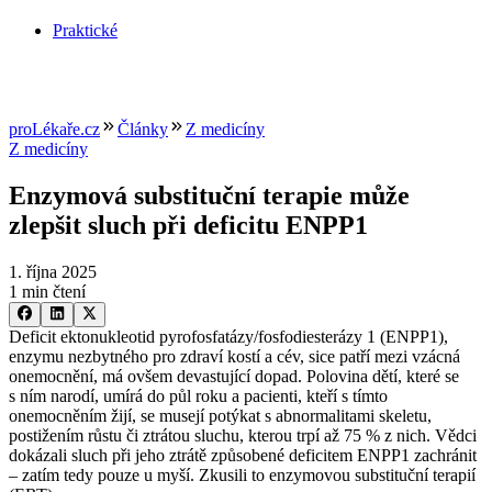
Praktické
proLékaře.cz
Články
Z medicíny
Z medicíny
Enzymová substituční terapie může
zlepšit sluch při deficitu ENPP1
1. října 2025
1 min čtení
Deficit ektonukleotid pyrofosfatázy/fosfodiesterázy 1 (ENPP1),
enzymu nezbytného pro zdraví kostí a cév, sice patří mezi vzácná
onemocnění, má ovšem devastující dopad. Polovina dětí, které se
s ním narodí, umírá do půl roku a pacienti, kteří s tímto
onemocněním žijí, se musejí potýkat s abnormalitami skeletu,
postižením růstu či ztrátou sluchu, kterou trpí až 75 % z nich. Vědci
dokázali sluch při jeho ztrátě způsobené deficitem ENPP1 zachránit
–⁠ zatím tedy pouze u myší. Zkusili to enzymovou substituční terapií