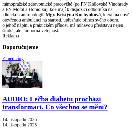
mimopražské zdravotnické pracoviště (po FN Královské Vinohrady
a FN Motol a Homolka), kde mají k dispozici odborníka na
klinickou antropologii.
Mgr. Kristýna Kuchynková
, která má nově
otevřenou ambulanci na starosti, upřesňuje přínos svého oboru,
o jehož náplni a praktickém přínosu má mlhavou představu nejen
široká, ale i odborná veřejnost.
Reklama
Doporučujeme
Z medicíny
AUDIO: Léčba diabetu prochází
transformací. Co všechno se mění?
14. listopadu 2025
14. listopadu 2025