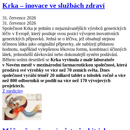
Krka –⁠ inovace ve službách zdraví
31. července 2026
31. července 2026
Společnost Krka je jedním z nejuznávanějších výrobců generických
léčiv v Evropě, který posiluje svou pozici vývojem inovativních
generických přípravků. Jedná se o léčiva, jež obsahují stejnou
účinnou látku jako originální přípravky, ale nabízejí přidanou
hodnotu, například vylepšenou lékovou formu, kombinaci účinných
látek, jednodušší dávkování nebo dokonalejší systém podávání.
Během sedmi desetiletí se
Krka vyvinula z malé laboratoře
v Novém mestě v mezinárodní farmaceutickou společnost, která
prodává své výrobky ve více než 70 zemích světa. Dnes
společnost vyrábí téměř 20 miliard tablet a tobolek ročně a více
než 800 odborníků se podílí na více než 170 vývojových
projektech.
Z medicíny