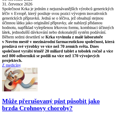
31. července 2026
Společnost Krka je jedním z nejuznávanějších výrobců generických
léčiv v Evropě, který posiluje svou pozici vývojem inovativních
generických přípravků. Jedná se o léčiva, jež obsahují stejnou
účinnou látku jako originální přípravky, ale nabízejí přidanou
hodnotu, například vylepšenou lékovou formu, kombinaci účinných
látek, jednodušší dávkování nebo dokonalejší systém podávání.
Během sedmi desetiletí se
Krka vyvinula z malé laboratoře
v Novém mestě v mezinárodní farmaceutickou společnost, která
prodává své výrobky ve více než 70 zemích světa. Dnes
společnost vyrábí téměř 20 miliard tablet a tobolek ročně a více
než 800 odborníků se podílí na více než 170 vývojových
projektech.
Z medicíny
Může přerušovaný půst působit jako
brzda Crohnovy choroby?