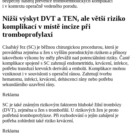
bezpečný nástroj prevence tromboembolických komplikací
i v kontextu operačně vedeného porodu.
Nižší výskyt DVT a TEN, ale větší riziko
komplikací v místě incize při
tromboprofylaxi
Císařský řez (SC) je běžnou chirurgickou procedurou, která je
prováděna zejména u žen s vyšším porodnickým rizikem a přínosy
takovéhoto výkonu by měly převážit nad potenciálními riziky. Časté
komplikace spojené s SC zahrnují endometritidu, krvácení, infekce,
potřebu transfuzí krevních derivátů a embolii. Komplikace mohou
vzniknout i v souvislosti s operační ránou. Zahrnují tvorbu
hematomu, infekci, krvácení, dehiscenci rány nebo potřebu
sekundárního uzavření rány.
Reklama
SC je také známým rizikovým faktorem hluboké žilní trombózy
(DVT), zejména u žen s trombofilií. U rizikových žen je proto
potřebná tromboprofylaxe. Při rozhodování o jejím zahájení je
potřeba zohlednit také riziko krvácení.
Reklama