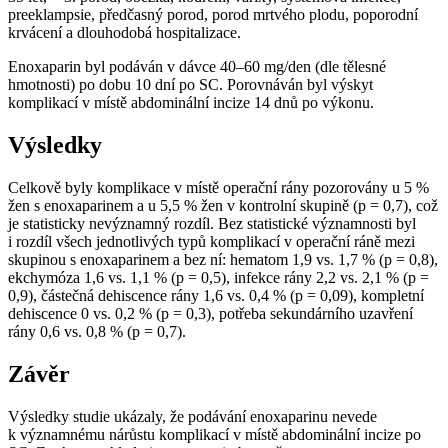
preeklampsie, předčasný porod, porod mrtvého plodu, poporodní
krvácení a dlouhodobá hospitalizace.
Enoxaparin byl podáván v dávce 40–60 mg⁠/⁠den (dle tělesné
hmotnosti) po dobu 10 dní po SC. Porovnáván byl výskyt
komplikací v místě abdominální incize 14 dnů po výkonu.
Výsledky
Celkově byly komplikace v místě operační rány pozorovány u 5 %
žen s enoxaparinem a u 5,5 % žen v kontrolní skupině (p = 0,7), což
je statisticky nevýznamný rozdíl. Bez statistické významnosti byl
i rozdíl všech jednotlivých typů komplikací v operační ráně mezi
skupinou s enoxaparinem a bez ní: hematom 1,9 vs. 1,7 % (p = 0,8),
ekchymóza 1,6 vs. 1,1 % (p = 0,5), infekce rány 2,2 vs. 2,1 % (p =
0,9), částečná dehiscence rány 1,6 vs. 0,4 % (p = 0,09), kompletní
dehiscence 0 vs. 0,2 % (p = 0,3), potřeba sekundárního uzavření
rány 0,6 vs. 0,8 % (p = 0,7).
Závěr
Výsledky studie ukázaly, že podávání enoxaparinu nevede
k významnému nárůstu komplikací v místě abdominální incize po