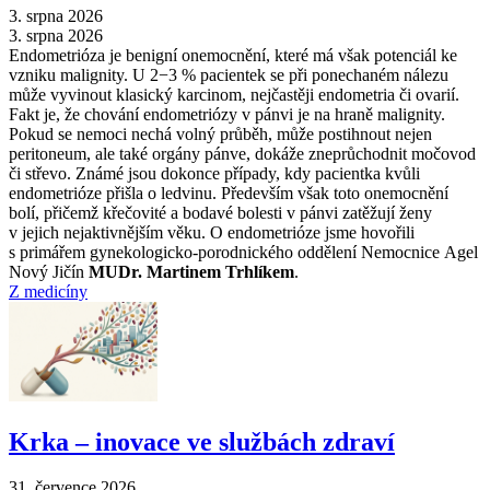
3. srpna 2026
3. srpna 2026
Endometrióza je benigní onemocnění, které má však potenciál ke
vzniku malignity. U 2−3 % pacientek se při ponechaném nálezu
může vyvinout klasický karcinom, nejčastěji endometria či ovarií.
Fakt je, že chování endometriózy v pánvi je na hraně malignity.
Pokud se nemoci nechá volný průběh, může postihnout nejen
peritoneum, ale také orgány pánve, dokáže zneprůchodnit močovod
či střevo. Známé jsou dokonce případy, kdy pacientka kvůli
endometrióze přišla o ledvinu. Především však toto onemocnění
bolí, přičemž křečovité a bodavé bolesti v pánvi zatěžují ženy
v jejich nejaktivnějším věku. O endometrióze jsme hovořili
s primářem gynekologicko-porodnického oddělení Nemocnice Agel
Nový Jičín
MUDr. Martinem Trhlíkem
.
Z medicíny
Krka –⁠ inovace ve službách zdraví
31. července 2026