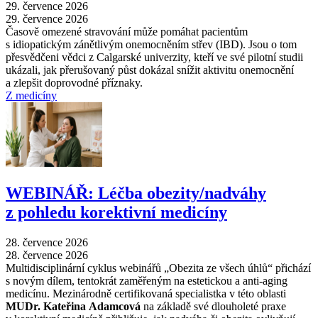
29. července 2026
29. července 2026
Časově omezené stravování může pomáhat pacientům
s idiopatickým zánětlivým onemocněním střev (IBD). Jsou o tom
přesvědčeni vědci z Calgarské univerzity, kteří ve své pilotní studii
ukázali, jak přerušovaný půst dokázal snížit aktivitu onemocnění
a zlepšit doprovodné příznaky.
Z medicíny
WEBINÁŘ: Léčba obezity/nadváhy
z pohledu korektivní medicíny
28. července 2026
28. července 2026
Multidisciplinární cyklus webinářů „Obezita ze všech úhlů“ přichází
s novým dílem, tentokrát zaměřeným na estetickou a anti-aging
medicínu. Mezinárodně certifikovaná specialistka v této oblasti
MUDr. Kateřina Adamcová
na základě své dlouholeté praxe