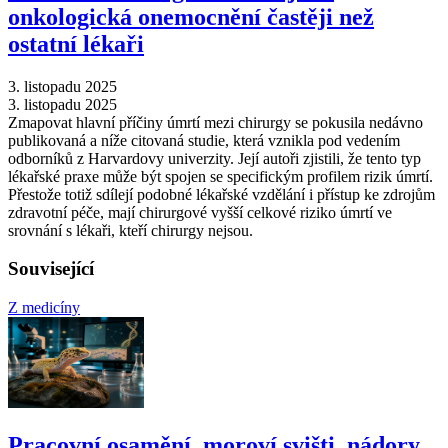
onkologická onemocnění častěji než
ostatní lékaři
3. listopadu 2025
3. listopadu 2025
Zmapovat hlavní příčiny úmrtí mezi chirurgy se pokusila nedávno
publikovaná a níže citovaná studie, která vznikla pod vedením
odborníků z Harvardovy univerzity. Její autoři zjistili, že tento typ
lékařské praxe může být spojen se specifickým profilem rizik úmrtí.
Přestože totiž sdílejí podobné lékařské vzdělání i přístup ke zdrojům
zdravotní péče, mají chirurgové vyšší celkové riziko úmrtí ve
srovnání s lékaři, kteří chirurgy nejsou.
Související
Z medicíny
Pracovní osamění, moroví svišti, nádory