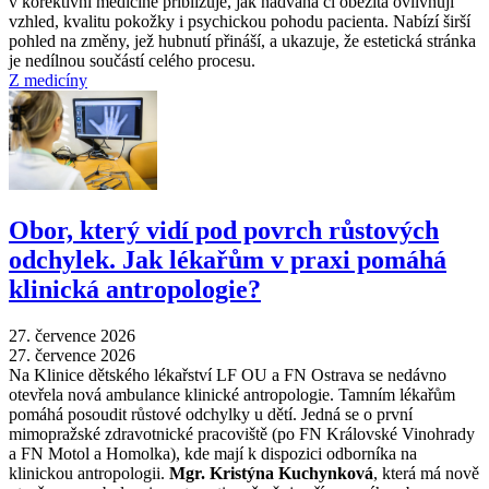
v korektivní medicíně přibližuje, jak nadváha či obezita ovlivňují
vzhled, kvalitu pokožky i psychickou pohodu pacienta. Nabízí širší
pohled na změny, jež hubnutí přináší, a ukazuje, že estetická stránka
je nedílnou součástí celého procesu.
Z medicíny
Obor, který vidí pod povrch růstových
odchylek. Jak lékařům v praxi pomáhá
klinická antropologie?
27. července 2026
27. července 2026
Na Klinice dětského lékařství LF OU a FN Ostrava se nedávno
otevřela nová ambulance klinické antropologie. Tamním lékařům
pomáhá posoudit růstové odchylky u dětí. Jedná se o první
mimopražské zdravotnické pracoviště (po FN Královské Vinohrady
a FN Motol a Homolka), kde mají k dispozici odborníka na
klinickou antropologii.
Mgr. Kristýna Kuchynková
, která má nově