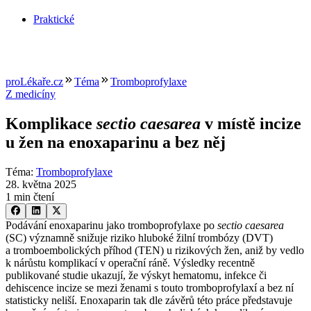
Praktické
proLékaře.cz
Téma
Tromboprofylaxe
Z medicíny
Komplikace
sectio caesarea
v místě incize
u žen na enoxaparinu a bez něj
Téma
:
Tromboprofylaxe
28. května 2025
1 min čtení
Podávání enoxaparinu jako tromboprofylaxe po
sectio caesarea
(SC) významně snižuje riziko hluboké žilní trombózy (DVT)
a tromboembolických příhod (TEN) u rizikových žen, aniž by vedlo
k nárůstu komplikací v operační ráně. Výsledky recentně
publikované studie ukazují, že výskyt hematomu, infekce či
dehiscence incize se mezi ženami s touto tromboprofylaxí a bez ní
statisticky neliší. Enoxaparin tak dle závěrů této práce představuje