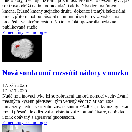
mikrobioty, a věnujeme tomu pozornost. Přehlíženo ovšem bývá, jak
se strava odráží na imunomodulační aktivitě bakterií na úrovni
kmene. Různé kmeny stejného druhu, dokonce i tentýž bakteriální
kmen, přitom mohou působit na imunitní systém v závislosti na
prostředí, ve kterém rostou. Na tento fakt upozornila nedávno
publikovaná studie.
Z medicíny
Technologie
Nová sonda umí rozsvítit nádory v mozku
17. září 2025
17. září 2025
Nadějnou inovaci týkající se zobrazení tumorů pomocí vychytávání
mastných kyselin představil tým vedený vědci z Missourské
univerzity. Jedná se o zobrazovací sondu FA-ICG, díky níž by lékaři
mohli přesněji lokalizovat a odstraňovat zhoubné útvary, například
i tolik obávaný a agresivní glioblastom.
Z medicíny
Technologie