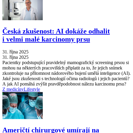
Česká zkušenost: AI dokáže odhalit
i velmi malé karcinomy prsu
31. října 2025
31. října 2025
Pacientky podstupující pravidelný mamografický screening prsou si
mohou na některých pracovištích připlatit za to, že jejich snímek
zkontroluje na přítomnost nádorového bujení umělá inteligence (AI).
Jaké jsou zkušenosti s technologií očima radiologů i jejich pacientů?
A jak AI pomáhá zvýšit pravděpodobnost nálezu karcinomu prsu?
Z medicíny
Lifestyle
Američtí chirurgové umírají na