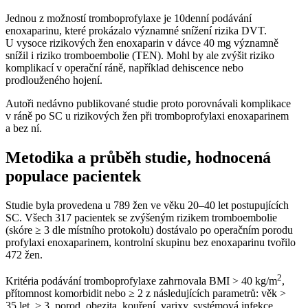
Jednou z možností tromboprofylaxe je 10denní podávání
enoxaparinu, které prokázalo významné snížení rizika DVT.
U vysoce rizikových žen enoxaparin v dávce 40 mg významně
snížil i riziko tromboembolie (TEN). Mohl by ale zvýšit riziko
komplikací v operační ráně, například dehiscence nebo
prodlouženého hojení.
Autoři nedávno publikované studie proto porovnávali komplikace
v ráně po SC u rizikových žen při tromboprofylaxi enoxaparinem
a bez ní.
Metodika a průběh studie, hodnocená
populace pacientek
Studie byla provedena u 789 žen ve věku 20–40 let postupujících
SC. Všech 317 pacientek se zvýšeným rizikem tromboembolie
(skóre ≥ 3 dle místního protokolu) dostávalo po operačním porodu
profylaxi enoxaparinem, kontrolní skupinu bez enoxaparinu tvořilo
472 žen.
2
Kritéria podávání tromboprofylaxe zahrnovala BMI > 40 kg⁠/⁠m
,
přítomnost komorbidit nebo ≥ 2 z následujících parametrů: věk >
35 let, > 3. porod, obezita, kouření, varixy, systémová infekce,