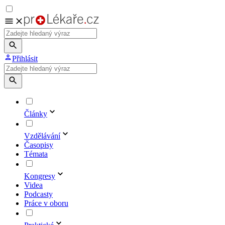
Přihlásit
Články
Vzdělávání
Časopisy
Témata
Kongresy
Videa
Podcasty
Práce v oboru