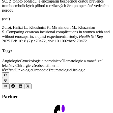
SC. Z tohoto pohledu je enoxaparin bezpečnou cestou prevence
tromboembolických příhod u rizikových žen po operačně vedeném
porodu.
(eza)
Zdroj: Hafizi L., Khoshniat F., Mirteimouri M., Khazaeian
S. Comparing cesarean incisional complications in women with and
without enoxaparin: a quasi-experimental study.
Health Sci Rep
2025 Feb 16; 8 (2): e70472, doi: 10.1002/hsr2.70472.
Tagy:
Angiologie
Gynekologie a porodnictví
Hematologie a transfuzní
lékařství
Chirurgie všeobecná
Interní
lékařství
Onkologie
Ortopedie
Traumatologie
Urologie
Partner