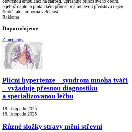
otevřenou ambulanci na starosti, upřesňuje přínos svého oboru,
o jehož náplni a praktickém přínosu má mlhavou představu nejen
široká, ale i odborná veřejnost.
Reklama
Doporučujeme
Z medicíny
Plicní hypertenze –⁠ syndrom mnoha tváří
–⁠ vyžaduje přesnou diagnostiku
a specializovanou léčbu
18. listopadu 2025
18. listopadu 2025
Různé složky stravy mění střevní