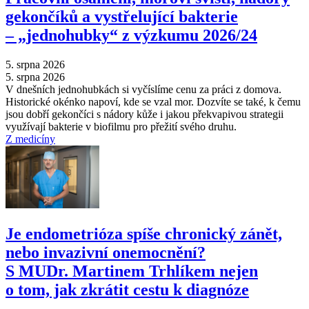
gekončíků a vystřelující bakterie
–⁠ „jednohubky“ z výzkumu 2026/24
5. srpna 2026
5. srpna 2026
V dnešních jednohubkách si vyčíslíme cenu za práci z domova.
Historické okénko napoví, kde se vzal mor. Dozvíte se také, k čemu
jsou dobří gekončíci s nádory kůže i jakou překvapivou strategii
využívají bakterie v biofilmu pro přežití svého druhu.
Z medicíny
Je endometrióza spíše chronický zánět,
nebo invazivní onemocnění?
S MUDr. Martinem Trhlíkem nejen
o tom, jak zkrátit cestu k diagnóze