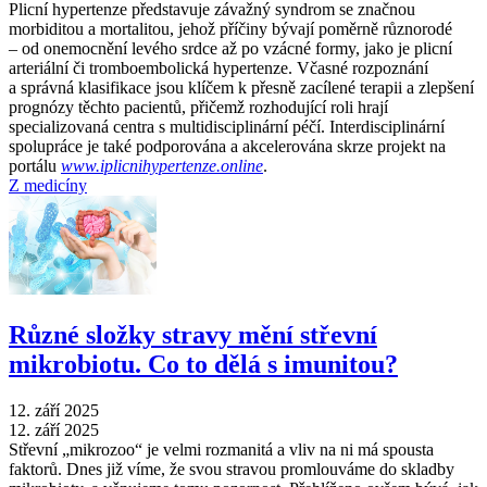
Plicní hypertenze představuje závažný syndrom se značnou
morbiditou a mortalitou, jehož příčiny bývají poměrně různorodé
–⁠ od onemocnění levého srdce až po vzácné formy, jako je plicní
arteriální či tromboembolická hypertenze. Včasné rozpoznání
a správná klasifikace jsou klíčem k přesně zacílené terapii a zlepšení
prognózy těchto pacientů, přičemž rozhodující roli hrají
specializovaná centra s multidisciplinární péčí. Interdisciplinární
spolupráce je také podporována a akcelerována skrze projekt na
portálu
www.iplicnihypertenze.online
.
Z medicíny
Různé složky stravy mění střevní
mikrobiotu. Co to dělá s imunitou?
12. září 2025
12. září 2025
Střevní „mikrozoo“ je velmi rozmanitá a vliv na ni má spousta
faktorů. Dnes již víme, že svou stravou promlouváme do skladby