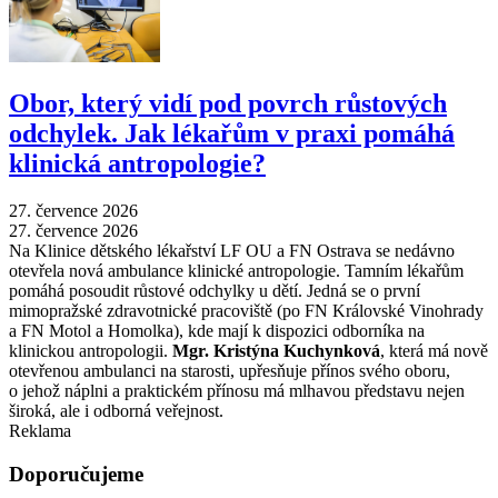
Obor, který vidí pod povrch růstových
odchylek. Jak lékařům v praxi pomáhá
klinická antropologie?
27. července 2026
27. července 2026
Na Klinice dětského lékařství LF OU a FN Ostrava se nedávno
otevřela nová ambulance klinické antropologie. Tamním lékařům
pomáhá posoudit růstové odchylky u dětí. Jedná se o první
mimopražské zdravotnické pracoviště (po FN Královské Vinohrady
a FN Motol a Homolka), kde mají k dispozici odborníka na
klinickou antropologii.
Mgr. Kristýna Kuchynková
, která má nově
otevřenou ambulanci na starosti, upřesňuje přínos svého oboru,
o jehož náplni a praktickém přínosu má mlhavou představu nejen
široká, ale i odborná veřejnost.
Reklama
Doporučujeme