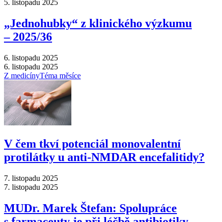
5. listopadu 2025
„Jednohubky“ z klinického výzkumu
–⁠ 2025/36
6. listopadu 2025
6. listopadu 2025
Z medicíny
Téma měsíce
V čem tkví potenciál monovalentní
protilátky u anti-NMDAR encefalitidy?
7. listopadu 2025
7. listopadu 2025
MUDr. Marek Štefan: Spolupráce
s farmaceuty je při léčbě antibiotiky