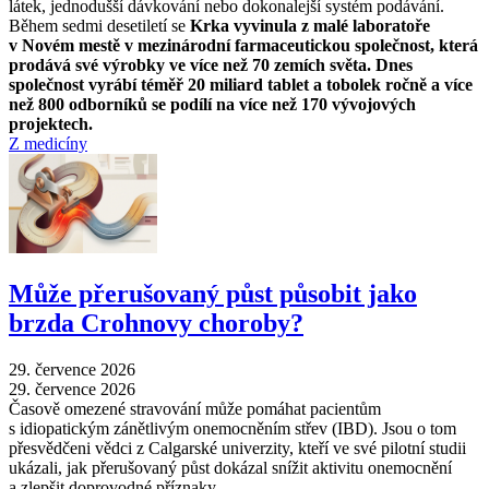
látek, jednodušší dávkování nebo dokonalejší systém podávání.
Během sedmi desetiletí se
Krka vyvinula z malé laboratoře
v Novém mestě v mezinárodní farmaceutickou společnost, která
prodává své výrobky ve více než 70 zemích světa. Dnes
společnost vyrábí téměř 20 miliard tablet a tobolek ročně a více
než 800 odborníků se podílí na více než 170 vývojových
projektech.
Z medicíny
Může přerušovaný půst působit jako
brzda Crohnovy choroby?
29. července 2026
29. července 2026
Časově omezené stravování může pomáhat pacientům
s idiopatickým zánětlivým onemocněním střev (IBD). Jsou o tom
přesvědčeni vědci z Calgarské univerzity, kteří ve své pilotní studii
ukázali, jak přerušovaný půst dokázal snížit aktivitu onemocnění
a zlepšit doprovodné příznaky.