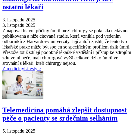
ostatní lékaři
3. listopadu 2025
3. listopadu 2025
Zmapovat hlavní příčiny úmrtí mezi chirurgy se pokusila nedávno
publikovaná a níže citovaná studie, která vznikla pod vedením
odborníků z Harvardovy univerzity. Její autoři zjistili, že tento typ
lékařské praxe může být spojen se specifickým profilem rizik úmrtí.
Přestože totiž sdílejí podobné lékařské vzdělání i přístup ke zdrojům
zdravotní péče, mají chirurgové vyšší celkové riziko úmrtí ve
srovnání s lékaři, kteří chirurgy nejsou.
Z medicíny
Lifestyle
Telemedicína pomáhá zlepšit dostupnost
péče o pacienty se srdečním selháním
5. listopadu 2025