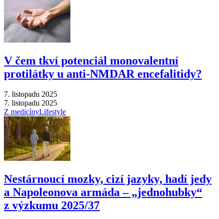
V čem tkví potenciál monovalentní
protilátky u anti-NMDAR encefalitidy?
7. listopadu 2025
7. listopadu 2025
Z medicíny
Lifestyle
Nestárnoucí mozky, cizí jazyky, hadí jedy
a Napoleonova armáda –⁠ „jednohubky“
z výzkumu 2025/37