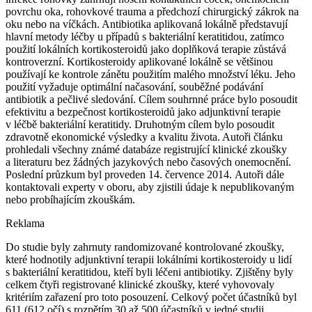
povrchu oka, rohovkové trauma a předchozí chirurgický zákrok na
oku nebo na víčkách. Antibiotika aplikovaná lokálně představují
hlavní metody léčby u případů s bakteriální keratitidou, zatímco
použití lokálních kortikosteroidů jako doplňková terapie zůstává
kontroverzní. Kortikosteroidy aplikované lokálně se většinou
používají ke kontrole zánětu použitím malého množství léku. Jeho
použití vyžaduje optimální načasování, souběžné podávání
antibiotik a pečlivé sledování. Cílem souhrnné práce bylo posoudit
efektivitu a bezpečnost kortikosteroidů jako adjunktivní terapie
v léčbě bakteriální keratitidy. Druhotným cílem bylo posoudit
zdravotně ekonomické výsledky a kvalitu života. Autoři článku
prohledali všechny známé databáze registrující klinické zkoušky
a literaturu bez žádných jazykových nebo časových onemocnění.
Poslední průzkum byl proveden 14. července 2014. Autoři dále
kontaktovali experty v oboru, aby zjistili údaje k nepublikovaným
nebo probíhajícím zkouškám.
Reklama
Do studie byly zahrnuty randomizované kontrolované zkoušky,
které hodnotily adjunktivní terapii lokálními kortikosteroidy u lidí
s bakteriální keratitidou, kteří byli léčeni antibiotiky. Zjištěny byly
celkem čtyři registrované klinické zkoušky, které vyhovovaly
kritériím zařazení pro toto posouzení. Celkový počet účastníků byl
611 (612 očí) s rozpětím 30 až 500 účastníků v jedné studii.