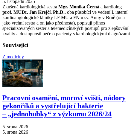
5. listopadu 2025
Zkušená kardiologická sestra
Mgr. Monika Černá
a kardiolog
prof. MUDr. Jan Krejčí, Ph.D.
, oba působící ve vedení I. interní
kardioangiologické kliniky LF MU a FN u sv. Anny v Brně (ona
jako vrchní sestra a on jako přednosta), popisují přínos
specializovaných sester a telemedicínských postupů pro zlepšování
kvality a dostupnosti péče o pacienty s kardiologickými diagnózami.
Související
Z medicíny
Pracovní osamění, moroví svišti, nádory
gekončíků a vystřelující bakterie
–⁠ „jednohubky“ z výzkumu 2026/24
5. srpna 2026
5. srpna 2026