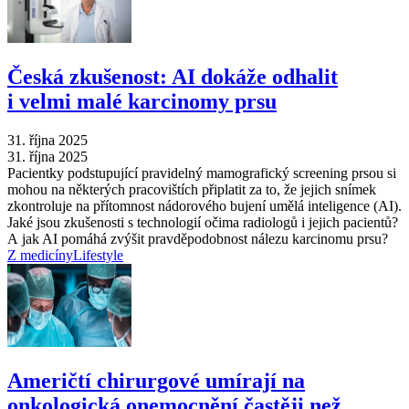
Česká zkušenost: AI dokáže odhalit
i velmi malé karcinomy prsu
31. října 2025
31. října 2025
Pacientky podstupující pravidelný mamografický screening prsou si
mohou na některých pracovištích připlatit za to, že jejich snímek
zkontroluje na přítomnost nádorového bujení umělá inteligence (AI).
Jaké jsou zkušenosti s technologií očima radiologů i jejich pacientů?
A jak AI pomáhá zvýšit pravděpodobnost nálezu karcinomu prsu?
Z medicíny
Lifestyle
Američtí chirurgové umírají na
onkologická onemocnění častěji než