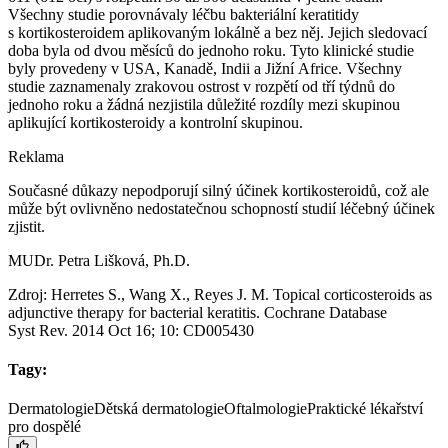
Všechny studie porovnávaly léčbu bakteriální keratitidy
s kortikosteroidem aplikovaným lokálně a bez něj. Jejich sledovací
doba byla od dvou měsíců do jednoho roku. Tyto klinické studie
byly provedeny v USA, Kanadě, Indii a Jižní Africe. Všechny
studie zaznamenaly zrakovou ostrost v rozpětí od tří týdnů do
jednoho roku a žádná nezjistila důležité rozdíly mezi skupinou
aplikující kortikosteroidy a kontrolní skupinou.
Reklama
Současné důkazy nepodporují silný účinek kortikosteroidů, což ale
může být ovlivněno nedostatečnou schopností studií léčebný účinek
zjistit.
MUDr. Petra Lišková, Ph.D.
Zdroj: Herretes S., Wang X., Reyes J. M. Topical corticosteroids as
adjunctive therapy for bacterial keratitis. Cochrane Database
Syst Rev. 2014 Oct 16; 10: CD005430
Tagy:
Dermatologie
Dětská dermatologie
Oftalmologie
Praktické lékařství
pro dospělé