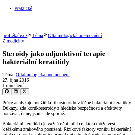
Praktické
proLékaře.cz
Téma
Oftalmologická onemocnění
Z medicíny
Steroidy jako adjunktivní terapie
bakteriální keratitidy
Téma
:
Oftalmologická onemocnění
27. října 2016
1 min čtení
Práce analyzuje použití kortikosteroidů v léčbě bakteriální keratitidy.
Důkazy, zda kortikosteroidy z hlediska bezpečnosti a efektivity
používat, či ne, jsou stále sporné.
Bakteriální keratitida je vážná oční infekce, která může vést
k těžkému zrakového postižení. Rizikové faktory vzniku bakteriální
infekce rohovky zahrnují nošení kontaktních čoček, onemocnění