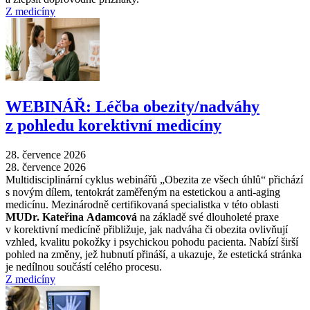
Z medicíny
WEBINÁŘ: Léčba obezity/nadváhy
z pohledu korektivní medicíny
28. července 2026
28. července 2026
Multidisciplinární cyklus webinářů „Obezita ze všech úhlů“ přichází
s novým dílem, tentokrát zaměřeným na estetickou a anti-aging
medicínu. Mezinárodně certifikovaná specialistka v této oblasti
MUDr. Kateřina Adamcová
na základě své dlouholeté praxe
v korektivní medicíně přibližuje, jak nadváha či obezita ovlivňují
vzhled, kvalitu pokožky i psychickou pohodu pacienta. Nabízí širší
pohled na změny, jež hubnutí přináší, a ukazuje, že estetická stránka
je nedílnou součástí celého procesu.
Z medicíny