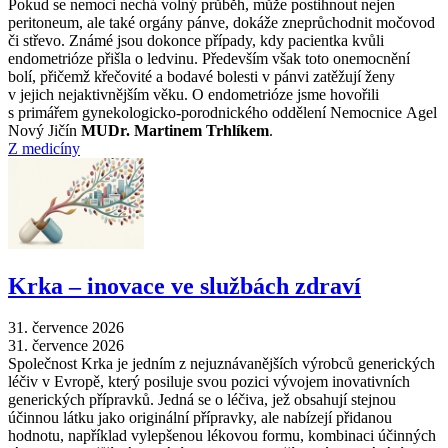
Pokud se nemoci nechá volný průběh, může postihnout nejen
peritoneum, ale také orgány pánve, dokáže zneprůchodnit močovod
či střevo. Známé jsou dokonce případy, kdy pacientka kvůli
endometrióze přišla o ledvinu. Především však toto onemocnění
bolí, přičemž křečovité a bodavé bolesti v pánvi zatěžují ženy
v jejich nejaktivnějším věku. O endometrióze jsme hovořili
s primářem gynekologicko-porodnického oddělení Nemocnice Agel
Nový Jičín
MUDr. Martinem Trhlíkem
.
Z medicíny
Krka –⁠ inovace ve službách zdraví
31. července 2026
31. července 2026
Společnost Krka je jedním z nejuznávanějších výrobců generických
léčiv v Evropě, který posiluje svou pozici vývojem inovativních
generických přípravků. Jedná se o léčiva, jež obsahují stejnou
účinnou látku jako originální přípravky, ale nabízejí přidanou
hodnotu, například vylepšenou lékovou formu, kombinaci účinných