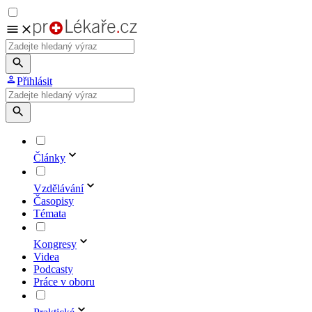
Přihlásit
Články
Vzdělávání
Časopisy
Témata
Kongresy
Videa
Podcasty
Práce v oboru