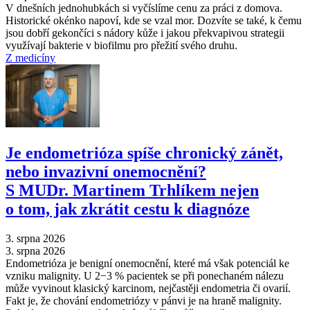
V dnešních jednohubkách si vyčíslíme cenu za práci z domova.
Historické okénko napoví, kde se vzal mor. Dozvíte se také, k čemu
jsou dobří gekončíci s nádory kůže i jakou překvapivou strategii
využívají bakterie v biofilmu pro přežití svého druhu.
Z medicíny
Je endometrióza spíše chronický zánět,
nebo invazivní onemocnění?
S MUDr. Martinem Trhlíkem nejen
o tom, jak zkrátit cestu k diagnóze
3. srpna 2026
3. srpna 2026
Endometrióza je benigní onemocnění, které má však potenciál ke
vzniku malignity. U 2−3 % pacientek se při ponechaném nálezu
může vyvinout klasický karcinom, nejčastěji endometria či ovarií.
Fakt je, že chování endometriózy v pánvi je na hraně malignity.