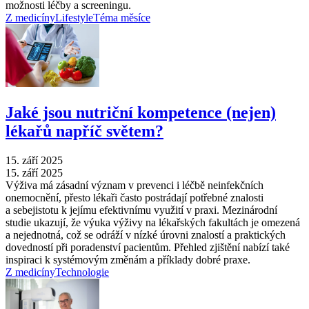
možnosti léčby a screeningu.
Z medicíny
Lifestyle
Téma měsíce
Jaké jsou nutriční kompetence (nejen)
lékařů napříč světem?
15. září 2025
15. září 2025
Výživa má zásadní význam v prevenci i léčbě neinfekčních
onemocnění, přesto lékaři často postrádají potřebné znalosti
a sebejistotu k jejímu efektivnímu využití v praxi. Mezinárodní
studie ukazují, že výuka výživy na lékařských fakultách je omezená
a nejednotná, což se odráží v nízké úrovni znalostí a praktických
dovedností při poradenství pacientům. Přehled zjištění nabízí také
inspiraci k systémovým změnám a příklady dobré praxe.
Z medicíny
Technologie