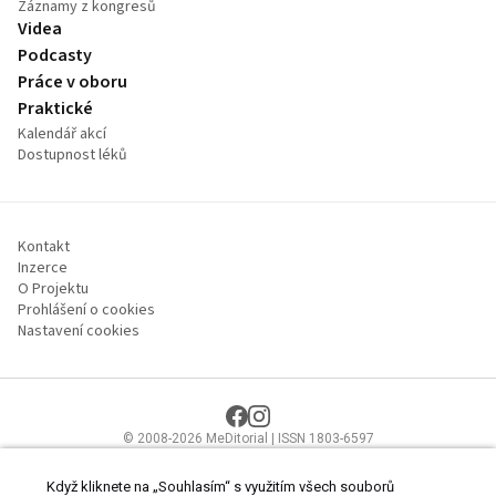
Záznamy z kongresů
Videa
Podcasty
Práce v oboru
Praktické
Kalendář akcí
Dostupnost léků
Kontakt
Inzerce
O Projektu
Prohlášení o cookies
Nastavení cookies
© 2008-2026 MeDitorial | ISSN 1803-6597
Stránky proLékaře.cz jsou určeny výhradně odborníkům ve
zdravotnictví.
Čtěte prohlášení
a
Zásady zpracování osobních údajů
.
Když kliknete na „Souhlasím“ s využitím všech souborů