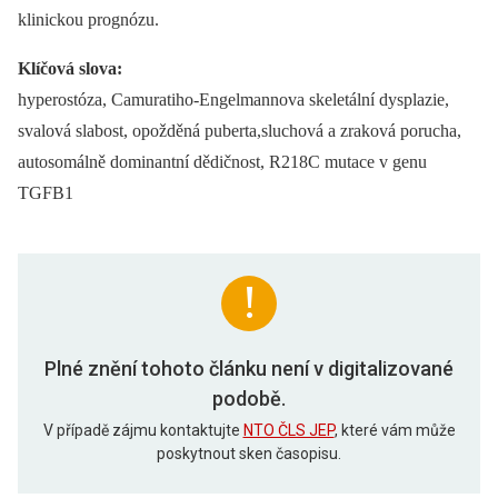
klinickou prognózu.
Klíčová slova:
hyperostóza, Camuratiho-Engelmannova skeletální dysplazie,
svalová slabost, opožděná puberta,sluchová a zraková porucha,
autosomálně dominantní dědičnost, R218C mutace v genu
TGFB1
Plné znění tohoto článku není v digitalizované
podobě.
V případě zájmu kontaktujte
NTO ČLS JEP
, které vám může
poskytnout sken časopisu.