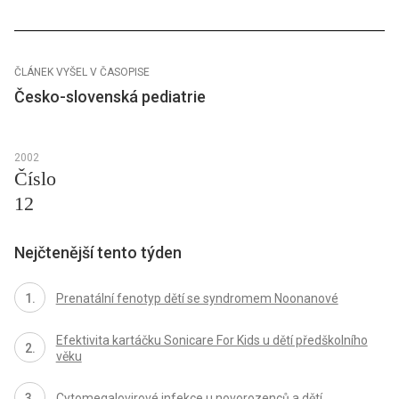
ČLÁNEK VYŠEL V ČASOPISE
Česko-slovenská pediatrie
2002
Číslo
12
Nejčtenější tento týden
Prenatální fenotyp dětí se syndromem Noonanové
Efektivita kartáčku Sonicare For Kids u dětí předškolního
věku
Cytomegalovirové infekce u novorozenců a dětí