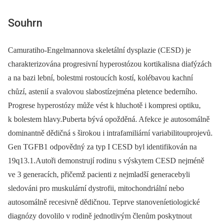
Souhrn
Camuratiho-Engelmannova skeletální dysplazie (CESD) je
charakterizována progresivní hyperostózou kortikalisna diafýzách
a na bazi lební, bolestmi rostoucích kostí, kolébavou kachní
chůzí, astenií a svalovou slabostízejména pletence bederního.
Progrese hyperostózy může vést k hluchotě i kompresi optiku,
k bolestem hlavy.Puberta bývá opožděná. Afekce je autosomálně
dominantně dědičná s širokou i intrafamiliární variabilitouprojevů.
Gen TGFB1 odpovědný za typ I CESD byl identifikován na
19q13.1.Autoři demonstrují rodinu s výskytem CESD nejméně
ve 3 generacích, přičemž pacienti z nejmladší generacebyli
sledováni pro muskulární dystrofii, mitochondriální nebo
autosomálně recesivně dědičnou. Teprve stanoveníetiologické
diagnózy dovolilo v rodině jednotlivým členům poskytnout