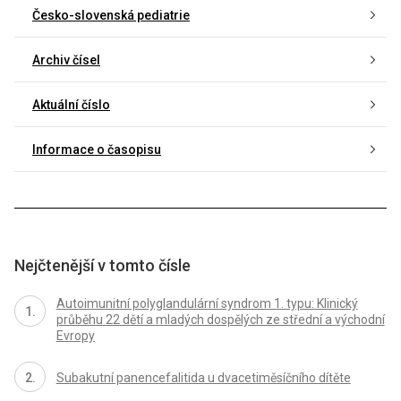
Česko-slovenská pediatrie
Archiv čísel
Aktuální číslo
Informace o časopisu
Nejčtenější v tomto čísle
Autoimunitní polyglandulární syndrom 1. typu: Klinický
průběhu 22 dětí a mladých dospělých ze střední a východní
Evropy
Subakutní panencefalitida u dvacetiměsíčního dítěte