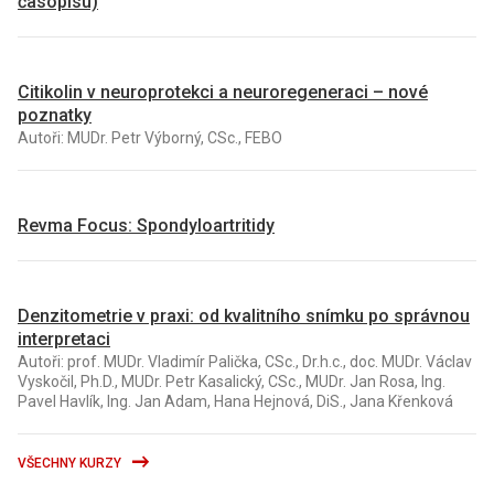
časopisu)
Citikolin v neuroprotekci a neuroregeneraci – nové
poznatky
Autoři: MUDr. Petr Výborný, CSc., FEBO
Revma Focus: Spondyloartritidy
Denzitometrie v praxi: od kvalitního snímku po správnou
interpretaci
Autoři: prof. MUDr. Vladimír Palička, CSc., Dr.h.c., doc. MUDr. Václav
Vyskočil, Ph.D., MUDr. Petr Kasalický, CSc., MUDr. Jan Rosa, Ing.
Pavel Havlík, Ing. Jan Adam, Hana Hejnová, DiS., Jana Křenková
VŠECHNY KURZY