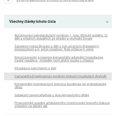
Všechny články tohoto čísla
Autoimunitní polyglandulární syndrom 1. typu: Klinický průběhu 22
dětí a mladých dospělých ze střední a východní Evropy
Žaludeční vyprazdňování u dětí s non-ulcerózní dyspepsií H.
pyloripozitivní a H. pylori negativní. Role infekce H. pylori
Novorozenecký screening kongenitální adrenální hyperplaziev
České republice - výsledky roční pilotní studie u chlapců
Intoxikácie salicylanmi u detí
Camuratiho-Engelmannův syndrom imitující muskulární dystrofii
Kongenitální membranózní stenóza duodenaa její endoskopický
obraz
Subakutní panencefalitida u dvacetiměsíčního dítěte
Prognostické aspekty ambulantního monitorování krevního tlakuse
zřetelem na dětský věk