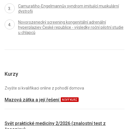
Camuratiho-Engelmannův syndrom imitující muskulární
dystrofii
Novorozenecký screening kongenitální adrenální
hyperplaziev České republice - výsledky roční pilotní studie
u chlapců
Kurzy
Zvyšte si kvalifikaci online z pohodlí domova
Mazová zátka a její řešení
NOVÝ KURZ
Svět praktické medicíny 2/2026 (znalostní test z