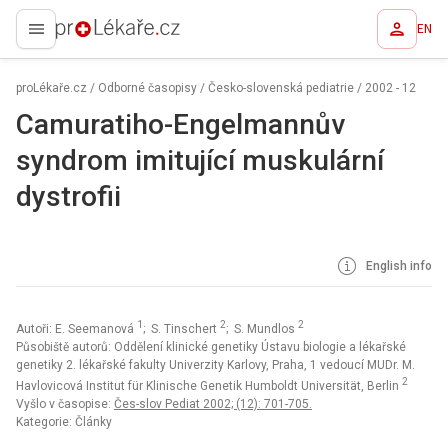
EN
proLékaře.cz
proLékaře.cz
/
Odborné časopisy
/
Česko-slovenská pediatrie
/
2002 - 12
Camuratiho-Engelmannův
syndrom imitující muskulární
dystrofii
English info
1
2
2
Autoři: E. Seemanová
; S. Tinschert
; S. Mundlos
Působiště autorů: Oddělení klinické genetiky Ústavu biologie a lékařské
genetiky 2. lékařské fakulty Univerzity Karlovy, Praha, 1 vedoucí MUDr. M.
2
Havlovicová Institut für Klinische Genetik Humboldt Universität, Berlin
Vyšlo v časopise:
Čes-slov Pediat 2002; (12): 701-705.
Kategorie: Články