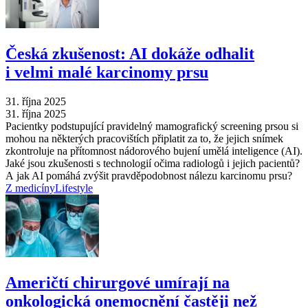
Česká zkušenost: AI dokáže odhalit
i velmi malé karcinomy prsu
31. října 2025
31. října 2025
Pacientky podstupující pravidelný mamografický screening prsou si
mohou na některých pracovištích připlatit za to, že jejich snímek
zkontroluje na přítomnost nádorového bujení umělá inteligence (AI).
Jaké jsou zkušenosti s technologií očima radiologů i jejich pacientů?
A jak AI pomáhá zvýšit pravděpodobnost nálezu karcinomu prsu?
Z medicíny
Lifestyle
Američtí chirurgové umírají na
onkologická onemocnění častěji než