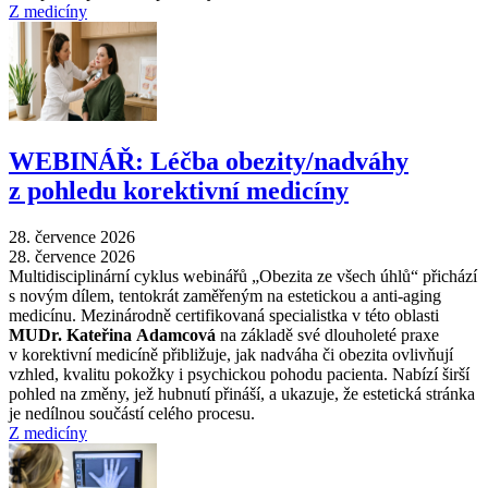
Z medicíny
WEBINÁŘ: Léčba obezity/nadváhy
z pohledu korektivní medicíny
28. července 2026
28. července 2026
Multidisciplinární cyklus webinářů „Obezita ze všech úhlů“ přichází
s novým dílem, tentokrát zaměřeným na estetickou a anti-aging
medicínu. Mezinárodně certifikovaná specialistka v této oblasti
MUDr. Kateřina Adamcová
na základě své dlouholeté praxe
v korektivní medicíně přibližuje, jak nadváha či obezita ovlivňují
vzhled, kvalitu pokožky i psychickou pohodu pacienta. Nabízí širší
pohled na změny, jež hubnutí přináší, a ukazuje, že estetická stránka
je nedílnou součástí celého procesu.
Z medicíny