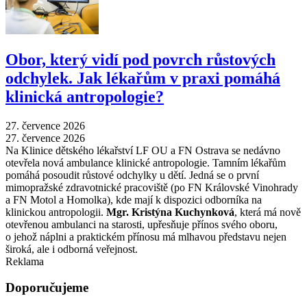
Obor, který vidí pod povrch růstových
odchylek. Jak lékařům v praxi pomáhá
klinická antropologie?
27. července 2026
27. července 2026
Na Klinice dětského lékařství LF OU a FN Ostrava se nedávno
otevřela nová ambulance klinické antropologie. Tamním lékařům
pomáhá posoudit růstové odchylky u dětí. Jedná se o první
mimopražské zdravotnické pracoviště (po FN Královské Vinohrady
a FN Motol a Homolka), kde mají k dispozici odborníka na
klinickou antropologii.
Mgr. Kristýna Kuchynková
, která má nově
otevřenou ambulanci na starosti, upřesňuje přínos svého oboru,
o jehož náplni a praktickém přínosu má mlhavou představu nejen
široká, ale i odborná veřejnost.
Reklama
Doporučujeme