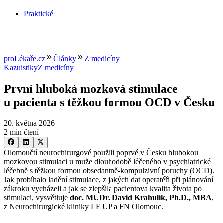
Praktické
proLékaře.cz
Články
Z medicíny
Kazuistiky
Z medicíny
První hluboká mozková stimulace
u pacienta s těžkou formou OCD v Česku
20. května 2026
2 min čtení
Olomoučtí neurochirurgové použili poprvé v Česku hlubokou
mozkovou stimulaci u muže dlouhodobě léčeného v psychiatrické
léčebně s těžkou formou obsedantně-kompulzivní poruchy (OCD).
Jak probíhalo ladění stimulace, z jakých dat operatéři při plánování
zákroku vycházeli a jak se zlepšila pacientova kvalita života po
stimulaci, vysvětluje
doc. MUDr. David Krahulík, Ph.D., MBA
,
z Neurochirurgické kliniky LF UP a FN Olomouc.