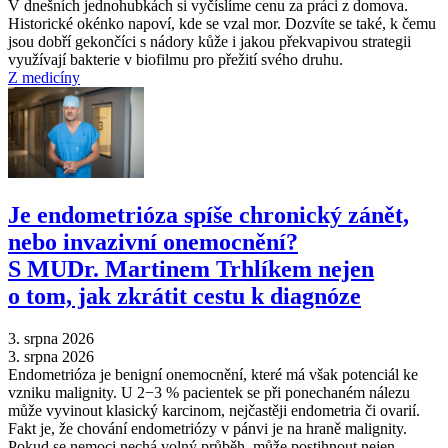
V dnešních jednohubkách si vyčíslíme cenu za práci z domova.
Historické okénko napoví, kde se vzal mor. Dozvíte se také, k čemu
jsou dobří gekončíci s nádory kůže i jakou překvapivou strategii
využívají bakterie v biofilmu pro přežití svého druhu.
Z medicíny
Je endometrióza spíše chronický zánět,
nebo invazivní onemocnění?
S MUDr. Martinem Trhlíkem nejen
o tom, jak zkrátit cestu k diagnóze
3. srpna 2026
3. srpna 2026
Endometrióza je benigní onemocnění, které má však potenciál ke
vzniku malignity. U 2−3 % pacientek se při ponechaném nálezu
může vyvinout klasický karcinom, nejčastěji endometria či ovarií.
Fakt je, že chování endometriózy v pánvi je na hraně malignity.
Pokud se nemoci nechá volný průběh, může postihnout nejen