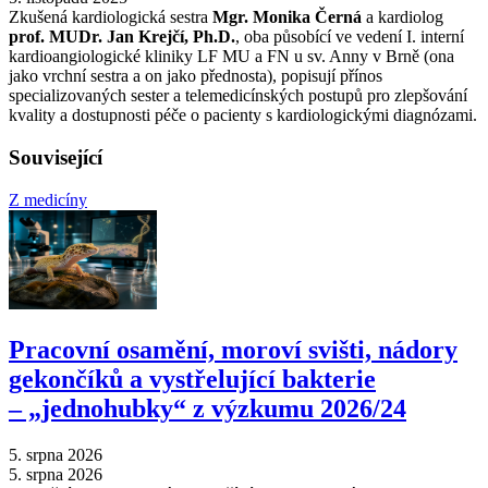
Zkušená kardiologická sestra
Mgr. Monika Černá
a kardiolog
prof. MUDr. Jan Krejčí, Ph.D.
, oba působící ve vedení I. interní
kardioangiologické kliniky LF MU a FN u sv. Anny v Brně (ona
jako vrchní sestra a on jako přednosta), popisují přínos
specializovaných sester a telemedicínských postupů pro zlepšování
kvality a dostupnosti péče o pacienty s kardiologickými diagnózami.
Související
Z medicíny
Pracovní osamění, moroví svišti, nádory
gekončíků a vystřelující bakterie
–⁠ „jednohubky“ z výzkumu 2026/24
5. srpna 2026
5. srpna 2026