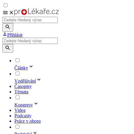
Přihlásit
Články
Vzdělávání
Časopisy
Témata
Kongresy
Videa
Podcasty
Práce v oboru