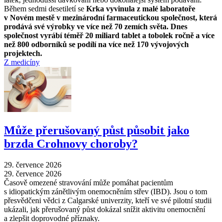
Během sedmi desetiletí se
Krka vyvinula z malé laboratoře
v Novém mestě v mezinárodní farmaceutickou společnost, která
prodává své výrobky ve více než 70 zemích světa. Dnes
společnost vyrábí téměř 20 miliard tablet a tobolek ročně a více
než 800 odborníků se podílí na více než 170 vývojových
projektech.
Z medicíny
Může přerušovaný půst působit jako
brzda Crohnovy choroby?
29. července 2026
29. července 2026
Časově omezené stravování může pomáhat pacientům
s idiopatickým zánětlivým onemocněním střev (IBD). Jsou o tom
přesvědčeni vědci z Calgarské univerzity, kteří ve své pilotní studii
ukázali, jak přerušovaný půst dokázal snížit aktivitu onemocnění
a zlepšit doprovodné příznaky.