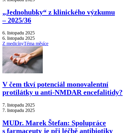
„Jednohubky“ z klinického výzkumu
–⁠ 2025/36
6. listopadu 2025
6. listopadu 2025
Z medicíny
Téma měsíce
V čem tkví potenciál monovalentní
protilátky u anti-NMDAR encefalitidy?
7. listopadu 2025
7. listopadu 2025
MUDr. Marek Štefan: Spolupráce
s farmaceuty je při léčbě antibiotiky