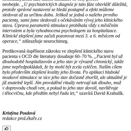
neobejde.
„U psychiatrických diagnóz je tato fáze obzvlášť důležitá,
protože správné nastavení se hledá postupně a efekt můžeme
sledovat až za určitou dobu. Jelikož se jedná o našeho prvního
pacienta, sami jsme sledovali s očekáváním vývoj jeho klinického
stavu. Úprava parametrů stimulace probíhala vždy s měsíčním
intervalem a byla vyhodnocena psychologem za hospitalizace.
Klinické zlepšení jsme začali pozorovat mezi 3. a 6. měsícem od
operace,“
zdůrazňuje neurochirurg.
Predikovaná úspěšnost zákroku ve zlepšení klinického stavu
pacienta s OCD dle literatury dosahuje 60–70 %.
„Pacient byl už
dlouhodobě hospitalizován a jeho stav je výrazně chronický, takže
jsme nepředpokládali, že by mohl být zcela vyléčen. Naším cílem
bylo především zlepšení kvality jeho života. Po aplikaci hluboké
mozkové stimulace se sice jeho stav dočasně zhoršil, ale aktuálně je
již znatelně lepší. Jím prováděné rituály netrvají tak dlouho, muž
v doprovodu chodí ven, a pokud to jeho stav dovolí, navštěvuje
i tělocvičnu, kde předtím nebyl řadu let,“
uzavírá David Krahulík.
Kristýna Poulová
redakce proLékaře.cz