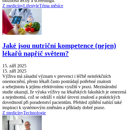
možnosti léčby a screeningu.
Z medicíny
Lifestyle
Téma měsíce
Jaké jsou nutriční kompetence (nejen)
lékařů napříč světem?
15. září 2025
15. září 2025
Výživa má zásadní význam v prevenci i léčbě neinfekčních
onemocnění, přesto lékaři často postrádají potřebné znalosti
a sebejistotu k jejímu efektivnímu využití v praxi. Mezinárodní
studie ukazují, že výuka výživy na lékařských fakultách je omezená
a nejednotná, což se odráží v nízké úrovni znalostí a praktických
dovedností při poradenství pacientům. Přehled zjištění nabízí také
inspiraci k systémovým změnám a příklady dobré praxe.
Z medicíny
Technologie