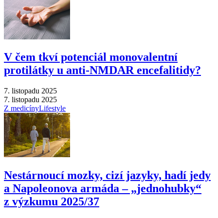
V čem tkví potenciál monovalentní
protilátky u anti-NMDAR encefalitidy?
7. listopadu 2025
7. listopadu 2025
Z medicíny
Lifestyle
Nestárnoucí mozky, cizí jazyky, hadí jedy
a Napoleonova armáda –⁠ „jednohubky“
z výzkumu 2025/37