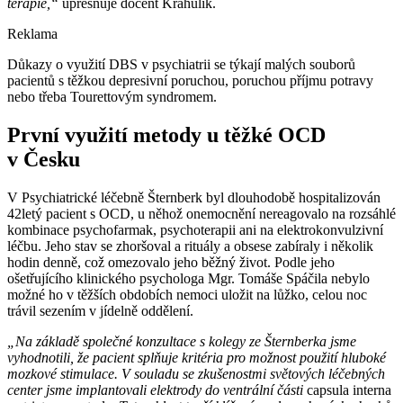
terapie,“
upřesňuje docent Krahulík.
Reklama
Důkazy o využití DBS v psychiatrii se týkají malých souborů
pacientů s těžkou depresivní poruchou, poruchou příjmu potravy
nebo třeba Tourettovým syndromem.
První využití metody u těžké OCD
v Česku
V Psychiatrické léčebně Šternberk byl dlouhodobě hospitalizován
42letý pacient s OCD, u něhož onemocnění nereagovalo na rozsáhlé
kombinace psychofarmak, psychoterapii ani na elektrokonvulzivní
léčbu. Jeho stav se zhoršoval a rituály a obsese zabíraly i několik
hodin denně, což omezovalo jeho běžný život. Podle jeho
ošetřujícího klinického psychologa Mgr. Tomáše Spáčila nebylo
možné ho v těžších obdobích nemoci uložit na lůžko, celou noc
trávil sezením v jídelně oddělení.
„Na základě společné konzultace s kolegy ze Šternberka jsme
vyhodnotili, že pacient splňuje kritéria pro možnost použití hluboké
mozkové stimulace. V souladu se zkušenostmi světových léčebných
center jsme implantovali elektrody do ventrální části
capsula interna