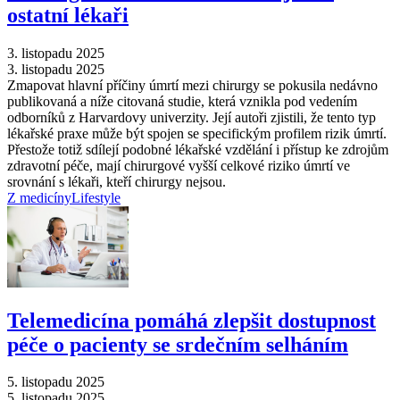
ostatní lékaři
3. listopadu 2025
3. listopadu 2025
Zmapovat hlavní příčiny úmrtí mezi chirurgy se pokusila nedávno
publikovaná a níže citovaná studie, která vznikla pod vedením
odborníků z Harvardovy univerzity. Její autoři zjistili, že tento typ
lékařské praxe může být spojen se specifickým profilem rizik úmrtí.
Přestože totiž sdílejí podobné lékařské vzdělání i přístup ke zdrojům
zdravotní péče, mají chirurgové vyšší celkové riziko úmrtí ve
srovnání s lékaři, kteří chirurgy nejsou.
Z medicíny
Lifestyle
Telemedicína pomáhá zlepšit dostupnost
péče o pacienty se srdečním selháním
5. listopadu 2025
5. listopadu 2025