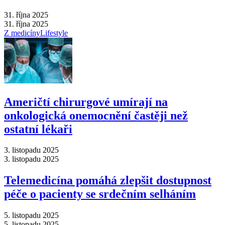
31. října 2025
31. října 2025
Z medicíny
Lifestyle
Američtí chirurgové umírají na
onkologická onemocnění častěji než
ostatní lékaři
3. listopadu 2025
3. listopadu 2025
Telemedicína pomáhá zlepšit dostupnost
péče o pacienty se srdečním selháním
5. listopadu 2025
5. listopadu 2025