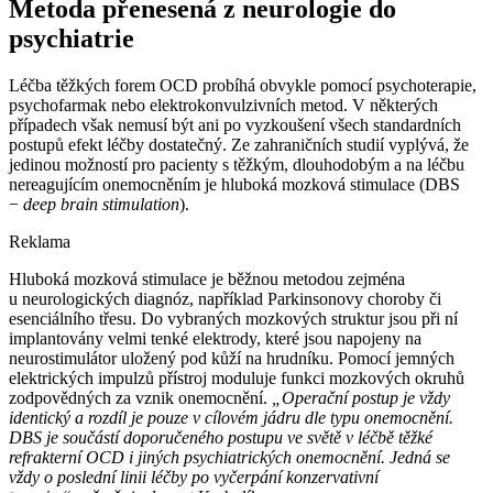
Metoda přenesená z neurologie do
psychiatrie
Léčba těžkých forem OCD probíhá obvykle pomocí psychoterapie,
psychofarmak nebo elektrokonvulzivních metod. V některých
případech však nemusí být ani po vyzkoušení všech standardních
postupů efekt léčby dostatečný. Ze zahraničních studií vyplývá, že
jedinou možností pro pacienty s těžkým, dlouhodobým a na léčbu
nereagujícím onemocněním je hluboká mozková stimulace (DBS
−⁠
deep brain stimulation
).
Reklama
Hluboká mozková stimulace je běžnou metodou zejména
u neurologických diagnóz, například Parkinsonovy choroby či
esenciálního třesu. Do vybraných mozkových struktur jsou při ní
implantovány velmi tenké elektrody, které jsou napojeny na
neurostimulátor uložený pod kůží na hrudníku. Pomocí jemných
elektrických impulzů přístroj moduluje funkci mozkových okruhů
zodpovědných za vznik onemocnění.
„Operační postup je vždy
identický a rozdíl je pouze v cílovém jádru dle typu onemocnění.
DBS je součástí doporučeného postupu ve světě v léčbě těžké
refrakterní OCD i jiných psychiatrických onemocnění. Jedná se
vždy o poslední linii léčby po vyčerpání konzervativní