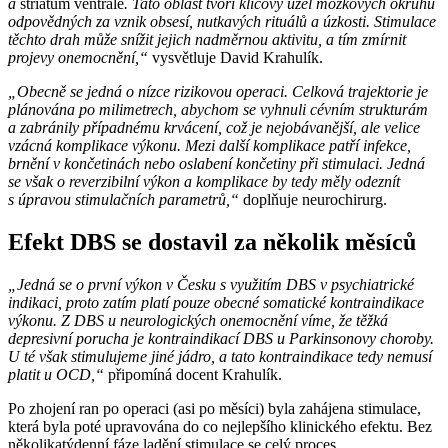
a
striatum ventrale
. Tato oblast tvoří klíčový uzel mozkových okruhů
odpovědných za vznik obsesí, nutkavých rituálů a úzkosti. Stimulace
těchto drah může snížit jejich nadměrnou aktivitu, a tím zmírnit
projevy onemocnění,“
vysvětluje David Krahulík.
„Obecně se jedná o nízce rizikovou operaci. Celková trajektorie je
plánována po milimetrech, abychom se vyhnuli cévním strukturám
a zabránily případnému krvácení, což je nejobávanější, ale velice
vzácná komplikace výkonu. Mezi další komplikace patří infekce,
brnění v končetinách nebo oslabení končetiny při stimulaci. Jedná
se však o reverzibilní výkon a komplikace by tedy měly odeznít
s úpravou stimulačních parametrů,“
doplňuje neurochirurg.
Efekt DBS se dostavil za několik měsíců
„Jedná se o první výkon v Česku s využitím DBS v psychiatrické
indikaci, proto zatím platí pouze obecné somatické kontraindikace
výkonu. Z DBS u neurologických onemocnění víme, že těžká
depresivní porucha je kontraindikací DBS u Parkinsonovy choroby.
U té však stimulujeme jiné jádro, a tato kontraindikace tedy nemusí
platit u OCD,“
připomíná docent Krahulík.
Po zhojení ran po operaci (asi po měsíci) byla zahájena stimulace,
která byla poté upravována do co nejlepšího klinického efektu. Bez
několikatýdenní fáze ladění stimulace se celý proces