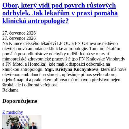
Obor, který vidí pod povrch růstových
odchylek. Jak lékařům v praxi pomáhá
klinická antropologie?
27. července 2026
27. července 2026
Na Klinice dětského lékařství LF OU a FN Ostrava se nedávno
otevřela nová ambulance klinické antropologie. Tamním lékařům
pomáhá posoudit růstové odchylky u dětí. Jedná se o první
mimopražské zdravotnické pracoviště (po FN Královské Vinohrady
a FN Motol a Homolka), kde mají k dispozici odborníka na
klinickou antropologii.
Mgr. Kristýna Kuchynková
, která má nově
otevřenou ambulanci na starosti, upřesňuje přínos svého oboru,
o jehož náplni a praktickém přínosu má mlhavou představu nejen
široká, ale i odborná veřejnost.
Reklama
Doporučujeme
Z medicíny