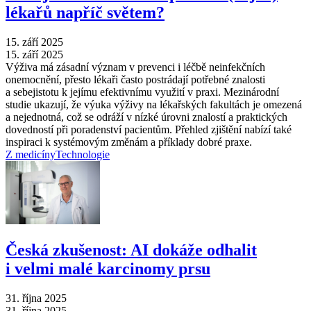
lékařů napříč světem?
15. září 2025
15. září 2025
Výživa má zásadní význam v prevenci i léčbě neinfekčních
onemocnění, přesto lékaři často postrádají potřebné znalosti
a sebejistotu k jejímu efektivnímu využití v praxi. Mezinárodní
studie ukazují, že výuka výživy na lékařských fakultách je omezená
a nejednotná, což se odráží v nízké úrovni znalostí a praktických
dovedností při poradenství pacientům. Přehled zjištění nabízí také
inspiraci k systémovým změnám a příklady dobré praxe.
Z medicíny
Technologie
Česká zkušenost: AI dokáže odhalit
i velmi malé karcinomy prsu
31. října 2025
31. října 2025