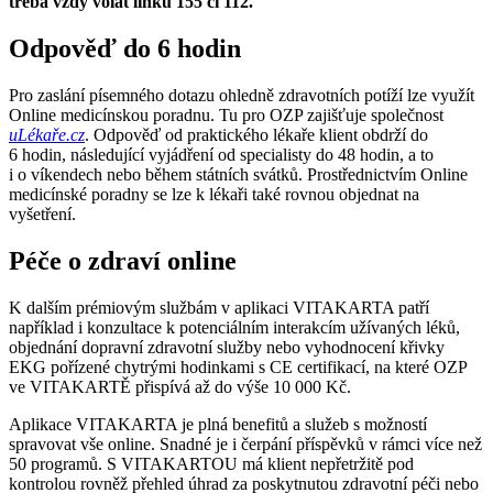
třeba vždy volat linku 155 či 112.
Odpověď do 6 hodin
Pro zaslání písemného dotazu ohledně zdravotních potíží lze využít
Online medicínskou poradnu. Tu pro OZP zajišťuje společnost
uLékaře.cz
. Odpověď od praktického lékaře klient obdrží do
6 hodin, následující vyjádření od specialisty do 48 hodin, a to
i o víkendech nebo během státních svátků. Prostřednictvím Online
medicínské poradny se lze k lékaři také rovnou objednat na
vyšetření.
Péče o zdraví online
K dalším prémiovým službám v aplikaci VITAKARTA patří
například i konzultace k potenciálním interakcím užívaných léků,
objednání dopravní zdravotní služby nebo vyhodnocení křivky
EKG pořízené chytrými hodinkami s CE certifikací, na které OZP
ve VITAKARTĚ přispívá až do výše 10 000 Kč.
Aplikace VITAKARTA je plná benefitů a služeb s možností
spravovat vše online. Snadné je i čerpání příspěvků v rámci více než
50 programů. S VITAKARTOU má klient nepřetržitě pod
kontrolou rovněž přehled úhrad za poskytnutou zdravotní péči nebo