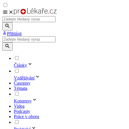
Přihlásit
Články
Vzdělávání
Časopisy
Témata
Kongresy
Videa
Podcasty
Práce v oboru