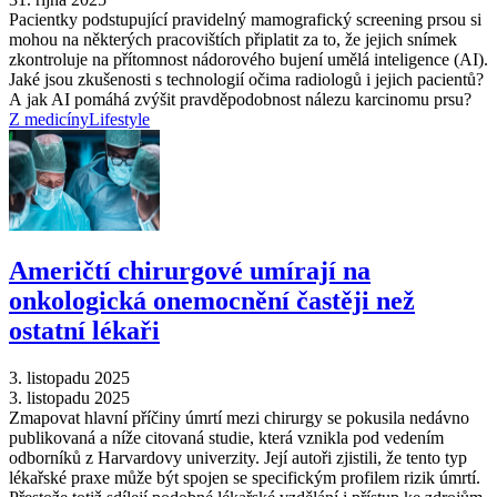
Pacientky podstupující pravidelný mamografický screening prsou si
mohou na některých pracovištích připlatit za to, že jejich snímek
zkontroluje na přítomnost nádorového bujení umělá inteligence (AI).
Jaké jsou zkušenosti s technologií očima radiologů i jejich pacientů?
A jak AI pomáhá zvýšit pravděpodobnost nálezu karcinomu prsu?
Z medicíny
Lifestyle
Američtí chirurgové umírají na
onkologická onemocnění častěji než
ostatní lékaři
3. listopadu 2025
3. listopadu 2025
Zmapovat hlavní příčiny úmrtí mezi chirurgy se pokusila nedávno
publikovaná a níže citovaná studie, která vznikla pod vedením
odborníků z Harvardovy univerzity. Její autoři zjistili, že tento typ
lékařské praxe může být spojen se specifickým profilem rizik úmrtí.