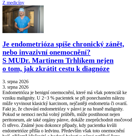
Z medicíny
Je endometrióza spíše chronický zánět,
nebo invazivní onemocnění?
S MUDr. Martinem Trhlíkem nejen
o tom, jak zkrátit cestu k diagnóze
3. srpna 2026
3. srpna 2026
Endometrióza je benigní onemocnění, které má však potenciál ke
vzniku malignity. U 2−3 % pacientek se při ponechaném nálezu
může vyvinout klasický karcinom, nejčastěji endometria či ovarií.
Fakt je, že chování endometriózy v pánvi je na hraně malignity.
Pokud se nemoci nechá volný průběh, může postihnout nejen
peritoneum, ale také orgány pánve, dokáže zneprůchodnit močovod
či střevo. Známé jsou dokonce případy, kdy pacientka kvůli
endometrióze přišla o ledvinu. Především však toto onemocnění