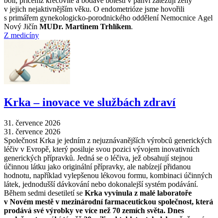
bolí, přičemž křečovité a bodavé bolesti v pánvi zatěžují ženy
v jejich nejaktivnějším věku. O endometrióze jsme hovořili
s primářem gynekologicko-porodnického oddělení Nemocnice Agel
Nový Jičín
MUDr. Martinem Trhlíkem
.
Z medicíny
Krka –⁠ inovace ve službách zdraví
31. července 2026
31. července 2026
Společnost Krka je jedním z nejuznávanějších výrobců generických
léčiv v Evropě, který posiluje svou pozici vývojem inovativních
generických přípravků. Jedná se o léčiva, jež obsahují stejnou
účinnou látku jako originální přípravky, ale nabízejí přidanou
hodnotu, například vylepšenou lékovou formu, kombinaci účinných
látek, jednodušší dávkování nebo dokonalejší systém podávání.
Během sedmi desetiletí se
Krka vyvinula z malé laboratoře
v Novém mestě v mezinárodní farmaceutickou společnost, která
prodává své výrobky ve více než 70 zemích světa. Dnes