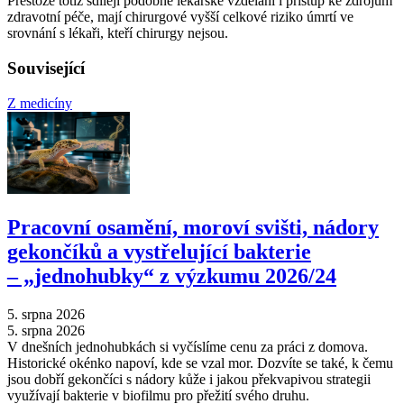
Přestože totiž sdílejí podobné lékařské vzdělání i přístup ke zdrojům
zdravotní péče, mají chirurgové vyšší celkové riziko úmrtí ve
srovnání s lékaři, kteří chirurgy nejsou.
Související
Z medicíny
Pracovní osamění, moroví svišti, nádory
gekončíků a vystřelující bakterie
–⁠ „jednohubky“ z výzkumu 2026/24
5. srpna 2026
5. srpna 2026
V dnešních jednohubkách si vyčíslíme cenu za práci z domova.
Historické okénko napoví, kde se vzal mor. Dozvíte se také, k čemu
jsou dobří gekončíci s nádory kůže i jakou překvapivou strategii
využívají bakterie v biofilmu pro přežití svého druhu.