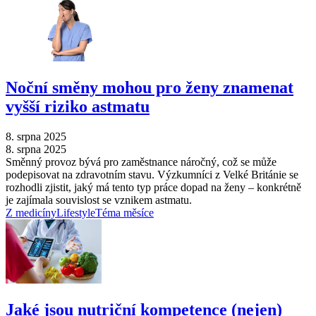
Noční směny mohou pro ženy znamenat
vyšší riziko astmatu
8. srpna 2025
8. srpna 2025
Směnný provoz bývá pro zaměstnance náročný, což se může
podepisovat na zdravotním stavu. Výzkumníci z Velké Británie se
rozhodli zjistit, jaký má tento typ práce dopad na ženy –⁠ konkrétně
je zajímala souvislost se vznikem astmatu.
Z medicíny
Lifestyle
Téma měsíce
Jaké jsou nutriční kompetence (nejen)