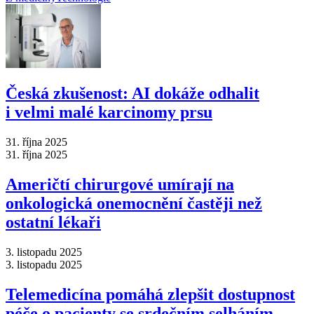
Česká zkušenost: AI dokáže odhalit
i velmi malé karcinomy prsu
31. října 2025
31. října 2025
Američtí chirurgové umírají na
onkologická onemocnění častěji než
ostatní lékaři
3. listopadu 2025
3. listopadu 2025
Telemedicína pomáhá zlepšit dostupnost
péče o pacienty se srdečním selháním