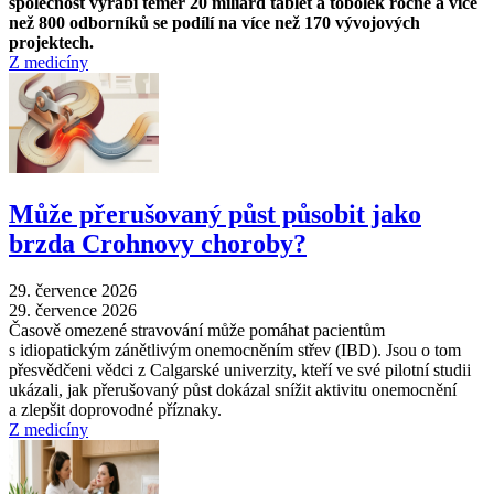
společnost vyrábí téměř 20 miliard tablet a tobolek ročně a více
než 800 odborníků se podílí na více než 170 vývojových
projektech.
Z medicíny
Může přerušovaný půst působit jako
brzda Crohnovy choroby?
29. července 2026
29. července 2026
Časově omezené stravování může pomáhat pacientům
s idiopatickým zánětlivým onemocněním střev (IBD). Jsou o tom
přesvědčeni vědci z Calgarské univerzity, kteří ve své pilotní studii
ukázali, jak přerušovaný půst dokázal snížit aktivitu onemocnění
a zlepšit doprovodné příznaky.
Z medicíny