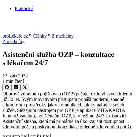
Praktické
proLékaře.cz
Články
Z medicíny
Z medicíny
Asistenční služba OZP –⁠ konzultace
s lékařem 24/7
13. září 2022
1 min čtení
Oborová zdravotní pojišťovna (OZP) pečuje o zdraví svých klientů
již 30 let. Svým inovativním přístupem přináší moderní, snadné
a komfortní prostředky jak v komunikaci, tak i v nabídce svých
služeb. Stěžejním nástrojem pro OZP je aplikace VITAKARTA.
Jejím uživatelům, pojištěncům OZP, je v režimu 24/7 k dispozici
Asistenční služba, která má primárně za úkol zajistit dostupnost
zdravotní péče a poskytnout konzultace ohledně zdravotních potíží.