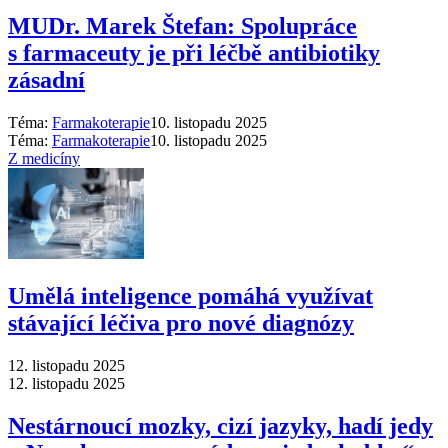
MUDr. Marek Štefan: Spolupráce
s farmaceuty je při léčbě antibiotiky
zásadní
Téma:
Farmakoterapie
10. listopadu 2025
Téma:
Farmakoterapie
10. listopadu 2025
Z medicíny
Umělá inteligence pomáhá využívat
stávající léčiva pro nové diagnózy
12. listopadu 2025
12. listopadu 2025
Nestárnoucí mozky, cizí jazyky, hadí jedy