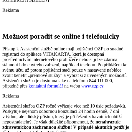
KOMERČNÍ SDĚLENÍ
Reklama
Možnost poradit se online i telefonicky
Přístup k Asistenční službě online mají pojištěnci OZP po snadné
registraci do aplikace VITAKARTA, která je dostupná
prostřednictvím internetového prohlížeče nebo si ji lze zdarma
stáhnout i do chytrého zařízení, například telefonu. Po přihlášení ke
svému účtu už potom pojištěnci stačí pouze v nastavené nabídce
zvolit benefit „prémiové služby“ a vybrat si z uvedených možností.
Asistenční služba je dostupná také na telefonu 844 111 000,
případně přes
kontaktní formulář
na webu
www.ozp.cz
.
Reklama
Asistenční služba OZP ročně vyřizuje více než 10 tisíc požadavků.
Poskytuje nejenom odbornou konzultaci 24 hodin denně, 7 dní
v týdnu, ale i lidský přístup, který je při řešení zdravotních obtíží
nepostradatelný. Je však důležité připomenout, že
nenahrazuje
zdravotnickou záchrannou službu
!
V případě akutních potíží je