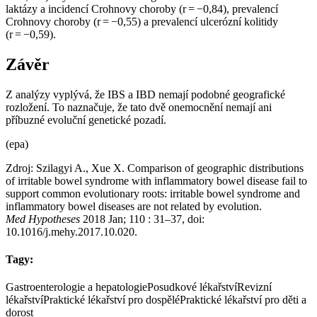
laktázy a incidencí Crohnovy choroby (r = −0,84), prevalencí
Crohnovy choroby (r = −0,55) a prevalencí ulcerózní kolitidy
(r = −0,59).
Závěr
Z analýzy vyplývá, že IBS a IBD nemají podobné geografické
rozložení. To naznačuje, že tato dvě onemocnění nemají ani
příbuzné evoluční genetické pozadí.
(epa)
Zdroj: Szilagyi A., Xue X. Comparison of geographic distributions
of irritable bowel syndrome with inflammatory bowel disease fail to
support common evolutionary roots: irritable bowel syndrome and
inflammatory bowel diseases are not related by evolution.
Med Hypotheses
2018 Jan; 110 : 31–37, doi:
10.1016/j.mehy.2017.10.020.
Tagy:
Gastroenterologie a hepatologie
Posudkové lékařství
Revizní
lékařství
Praktické lékařství pro dospělé
Praktické lékařství pro děti a
dorost