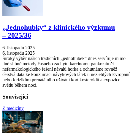
„Jednohubky“ z klinického výzkumu
–⁠ 2025/36
6. listopadu 2025
6. listopadu 2025
Široký výběr našich tradičních „jednohubek“ dnes servíruje mimo
jiné slibné metody časného záchytu karcinomu pankreatu či
nefarmakologického řešení návalů horka a ochutnáme rovněž
čerstvá data ke konzumaci návykových látek u nezletilých Evropanů
nebo k rizikům prenatálního užívání kortikosteroidů a expozice
světlu během noci.
Související
Z medicíny