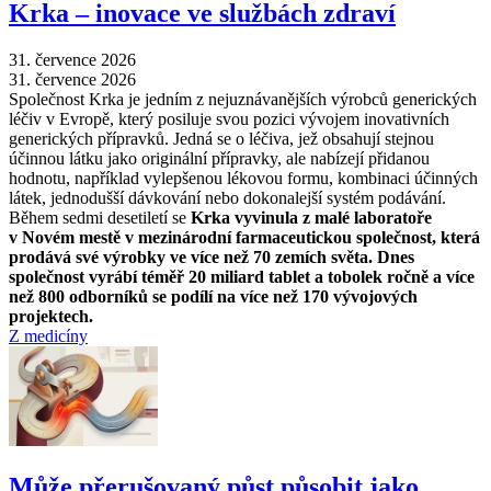
Krka –⁠ inovace ve službách zdraví
31. července 2026
31. července 2026
Společnost Krka je jedním z nejuznávanějších výrobců generických
léčiv v Evropě, který posiluje svou pozici vývojem inovativních
generických přípravků. Jedná se o léčiva, jež obsahují stejnou
účinnou látku jako originální přípravky, ale nabízejí přidanou
hodnotu, například vylepšenou lékovou formu, kombinaci účinných
látek, jednodušší dávkování nebo dokonalejší systém podávání.
Během sedmi desetiletí se
Krka vyvinula z malé laboratoře
v Novém mestě v mezinárodní farmaceutickou společnost, která
prodává své výrobky ve více než 70 zemích světa. Dnes
společnost vyrábí téměř 20 miliard tablet a tobolek ročně a více
než 800 odborníků se podílí na více než 170 vývojových
projektech.
Z medicíny
Může přerušovaný půst působit jako