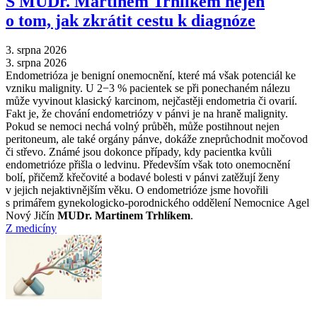
S MUDr. Martinem Trhlíkem nejen
o tom, jak zkrátit cestu k diagnóze
3. srpna 2026
3. srpna 2026
Endometrióza je benigní onemocnění, které má však potenciál ke
vzniku malignity. U 2−3 % pacientek se při ponechaném nálezu
může vyvinout klasický karcinom, nejčastěji endometria či ovarií.
Fakt je, že chování endometriózy v pánvi je na hraně malignity.
Pokud se nemoci nechá volný průběh, může postihnout nejen
peritoneum, ale také orgány pánve, dokáže zneprůchodnit močovod
či střevo. Známé jsou dokonce případy, kdy pacientka kvůli
endometrióze přišla o ledvinu. Především však toto onemocnění
bolí, přičemž křečovité a bodavé bolesti v pánvi zatěžují ženy
v jejich nejaktivnějším věku. O endometrióze jsme hovořili
s primářem gynekologicko-porodnického oddělení Nemocnice Agel
Nový Jičín
MUDr. Martinem Trhlíkem
.
Z medicíny