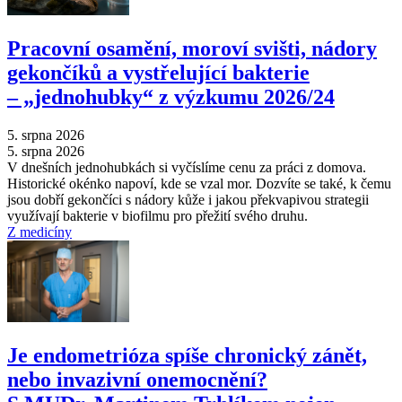
Pracovní osamění, moroví svišti, nádory
gekončíků a vystřelující bakterie
–⁠ „jednohubky“ z výzkumu 2026/24
5. srpna 2026
5. srpna 2026
V dnešních jednohubkách si vyčíslíme cenu za práci z domova.
Historické okénko napoví, kde se vzal mor. Dozvíte se také, k čemu
jsou dobří gekončíci s nádory kůže i jakou překvapivou strategii
využívají bakterie v biofilmu pro přežití svého druhu.
Z medicíny
Je endometrióza spíše chronický zánět,
nebo invazivní onemocnění?