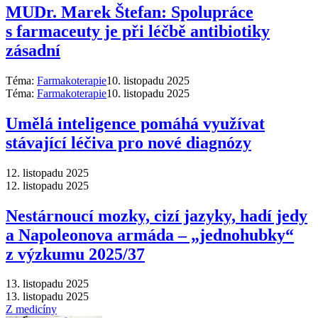
MUDr. Marek Štefan: Spolupráce
s farmaceuty je při léčbě antibiotiky
zásadní
Téma:
Farmakoterapie
10. listopadu 2025
Téma:
Farmakoterapie
10. listopadu 2025
Umělá inteligence pomáhá využívat
stávající léčiva pro nové diagnózy
12. listopadu 2025
12. listopadu 2025
Nestárnoucí mozky, cizí jazyky, hadí jedy
a Napoleonova armáda –⁠ „jednohubky“
z výzkumu 2025/37
13. listopadu 2025
13. listopadu 2025
Z medicíny