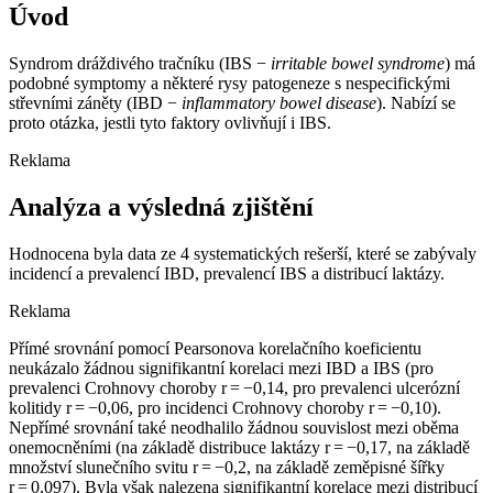
Úvod
Syndrom dráždivého tračníku (IBS −⁠
irritable bowel syndrome
) má
podobné symptomy a některé rysy patogeneze s nespecifickými
střevními záněty (IBD −⁠
inflammatory bowel disease
). Nabízí se
proto otázka, jestli tyto faktory ovlivňují i IBS.
Reklama
Analýza a výsledná zjištění
Hodnocena byla data ze 4 systematických rešerší, které se zabývaly
incidencí a prevalencí IBD, prevalencí IBS a distribucí laktázy.
Reklama
Přímé srovnání pomocí Pearsonova korelačního koeficientu
neukázalo žádnou signifikantní korelaci mezi IBD a IBS (pro
prevalenci Crohnovy choroby r = −0,14, pro prevalenci ulcerózní
kolitidy r = −0,06, pro incidenci Crohnovy choroby r = −0,10).
Nepřímé srovnání také neodhalilo žádnou souvislost mezi oběma
onemocněními (na základě distribuce laktázy r = −0,17, na základě
množství slunečního svitu r = −0,2, na základě zeměpisné šířky
r = 0,097). Byla však nalezena signifikantní korelace mezi distribucí