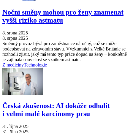
Noční směny mohou pro ženy znamenat
vyšší riziko astmatu
8. srpna 2025
8. srpna 2025
Směnný provoz bývá pro zaměstnance náročný, což se může
podepisovat na zdravotním stavu. Výzkumníci z Velké Británie se
rozhodli zjistit, jaký má tento typ práce dopad na ženy –⁠ konkrétně
je zajímala souvislost se vznikem astmatu.
Z medicíny
Technologie
Česká zkušenost: AI dokáže odhalit
i velmi malé karcinomy prsu
31. října 2025
31. října 2025