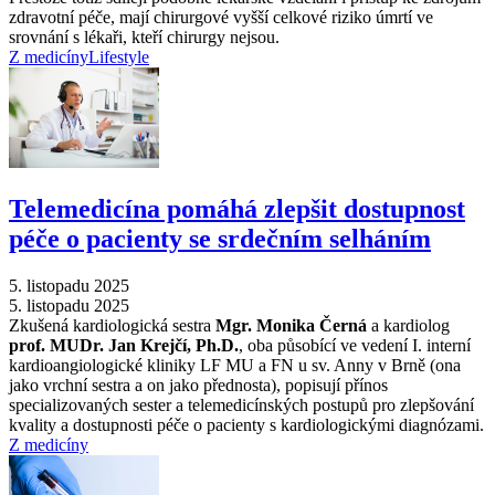
zdravotní péče, mají chirurgové vyšší celkové riziko úmrtí ve
srovnání s lékaři, kteří chirurgy nejsou.
Z medicíny
Lifestyle
Telemedicína pomáhá zlepšit dostupnost
péče o pacienty se srdečním selháním
5. listopadu 2025
5. listopadu 2025
Zkušená kardiologická sestra
Mgr. Monika Černá
a kardiolog
prof. MUDr. Jan Krejčí, Ph.D.
, oba působící ve vedení I. interní
kardioangiologické kliniky LF MU a FN u sv. Anny v Brně (ona
jako vrchní sestra a on jako přednosta), popisují přínos
specializovaných sester a telemedicínských postupů pro zlepšování
kvality a dostupnosti péče o pacienty s kardiologickými diagnózami.
Z medicíny