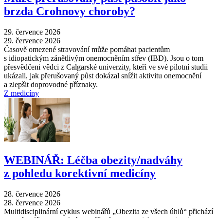
brzda Crohnovy choroby?
29. července 2026
29. července 2026
Časově omezené stravování může pomáhat pacientům
s idiopatickým zánětlivým onemocněním střev (IBD). Jsou o tom
přesvědčeni vědci z Calgarské univerzity, kteří ve své pilotní studii
ukázali, jak přerušovaný půst dokázal snížit aktivitu onemocnění
a zlepšit doprovodné příznaky.
Z medicíny
WEBINÁŘ: Léčba obezity/nadváhy
z pohledu korektivní medicíny
28. července 2026
28. července 2026
Multidisciplinární cyklus webinářů „Obezita ze všech úhlů“ přichází