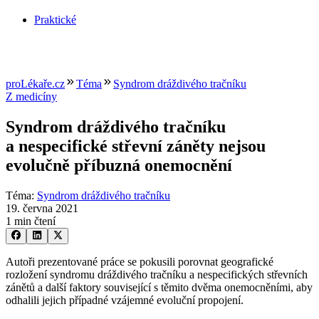
Praktické
proLékaře.cz
Téma
Syndrom dráždivého tračníku
Z medicíny
Syndrom dráždivého tračníku
a nespecifické střevní záněty nejsou
evolučně příbuzná onemocnění
Téma
:
Syndrom dráždivého tračníku
19. června 2021
1 min čtení
Autoři prezentované práce se pokusili porovnat geografické
rozložení syndromu dráždivého tračníku a nespecifických střevních
zánětů a další faktory související s těmito dvěma onemocněními, aby
odhalili jejich případné vzájemné evoluční propojení.