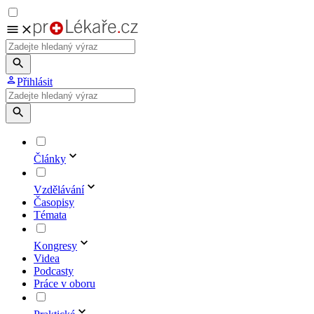
Přihlásit
Články
Vzdělávání
Časopisy
Témata
Kongresy
Videa
Podcasty
Práce v oboru