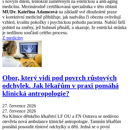
s novým dílem, tentokrát zaměřeným na estetickou a anti-aging
medicínu. Mezinárodně certifikovaná specialistka v této oblasti
MUDr. Kateřina Adamcová
na základě své dlouholeté praxe
v korektivní medicíně přibližuje, jak nadváha či obezita ovlivňují
vzhled, kvalitu pokožky i psychickou pohodu pacienta. Nabízí širší
pohled na změny, jež hubnutí přináší, a ukazuje, že estetická stránka
je nedílnou součástí celého procesu.
Z medicíny
Obor, který vidí pod povrch růstových
odchylek. Jak lékařům v praxi pomáhá
klinická antropologie?
27. července 2026
27. července 2026
Na Klinice dětského lékařství LF OU a FN Ostrava se nedávno
otevřela nová ambulance klinické antropologie. Tamním lékařům
pomáhá posoudit růstové odchylky u dětí. Jedná se o první