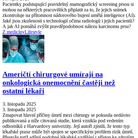
Pacientky podstupující pravidelný mamografický screening prsou si
mohou na některých pracovištích připlatit za to, že jejich snímek
zkontroluje na přítomnost nádorového bujení umělá inteligence (AI).
Jaké jsou zkušenosti s technologií očima radiologů i jejich pacientů?
A jak AI pomáhá zvýšit pravděpodobnost nálezu karcinomu prsu?
Z medicíny
Lifestyle
Američtí chirurgové umírají na
onkologická onemocnění častěji než
ostatní lékaři
3. listopadu 2025
3. listopadu 2025
Zmapovat hlavní příčiny úmrtí mezi chirurgy se pokusila nedávno
publikovaná a níže citovaná studie, která vznikla pod vedením
odborníků z Harvardovy univerzity. Její autoři zjistili, že tento typ
lékařské praxe může být spojen se specifickým profilem rizik úmrtí.
Přestože totiž sdílejí podobné lékařské vzdělání i přístup ke zdrojům