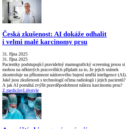
Česká zkušenost: AI dokáže odhalit
i velmi malé karcinomy prsu
31. října 2025
31. října 2025
Pacientky podstupující pravidelný mamografický screening prsou si
mohou na některých pracovištích připlatit za to, že jejich snímek
zkontroluje na přítomnost nádorového bujení umělá inteligence (AI).
Jaké jsou zkušenosti s technologií očima radiologů i jejich pacientů?
A jak AI pomáhá zvýšit pravděpodobnost nálezu karcinomu prsu?
Z medicíny
Lifestyle