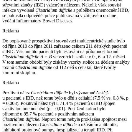
střevními záněty (IBD) vzácným nálezem. Nakolik však souvisí
infekce vyvolaná
Clostridium difficile
s průběhem onemocnění IBD,
se pokusila odpovědět práce publikovaná v zářijovém on-line
vydání Inflammatory Bowel Diseases.
Reklama
Do popisované prospektivní srovnávací multicentrické studie bylo
od října 2010 do října 2011 zařazeno celkem 211 dětských pacientů
s IBD. Všichni tito pacienti byli testováni na přítomnost toxinů
Clostridium difficile A + B
ve vzorcích stolice v 0., 6. a 12. měsíci.
V tom samém období byly získány vzorky stolice za účelem analýzy
toxinů
Clostridium difficile
od 112 dětí s celiakií, které tvořily
kontrolní skupinu.
Reklama
Pozitivní nález
Clostridium difficile
byl významně častější
u pacientů s IBD, než tomu bylo u dětí s celiakií (7,5 % vs. 0,8 %, p
= 0,008). Pozitivní nález byl u 71,4 % pacientů s IBD spojen
s aktivitou onemocnění (p = 0,01). Postižení kolon bylo
přítomné u 85,7 % pacientů s pozitivním nálezem
Clostridium difficile
. Naproti tomu nebyla prokázána spojitost mezi
pozitivním nálezem
Clostridium difficile
a užíváním antibiotik,
inhibitorů protonové pumpy, hospitalizací a terapií IBD. Při