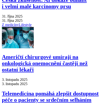
i velmi malé karcinomy prsu
31. října 2025
31. října 2025
Z medicíny
Lifestyle
Američtí chirurgové umírají na
onkologická onemocnění častěji než
ostatní lékaři
3. listopadu 2025
3. listopadu 2025
Telemedicína pomáhá zlepšit dostupnost
péče o pacienty se srdečním selháním