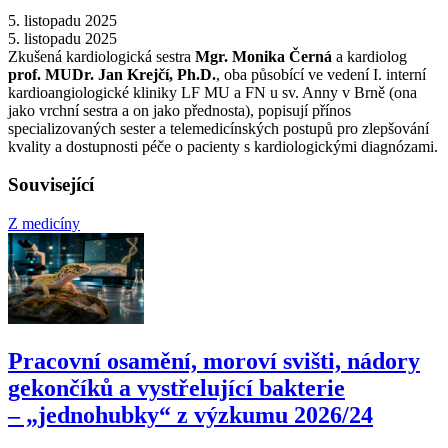
5. listopadu 2025
5. listopadu 2025
Zkušená kardiologická sestra
Mgr. Monika Černá
a kardiolog
prof. MUDr. Jan Krejčí, Ph.D.
, oba působící ve vedení I. interní
kardioangiologické kliniky LF MU a FN u sv. Anny v Brně (ona
jako vrchní sestra a on jako přednosta), popisují přínos
specializovaných sester a telemedicínských postupů pro zlepšování
kvality a dostupnosti péče o pacienty s kardiologickými diagnózami.
Související
Z medicíny
Pracovní osamění, moroví svišti, nádory
gekončíků a vystřelující bakterie
–⁠ „jednohubky“ z výzkumu 2026/24