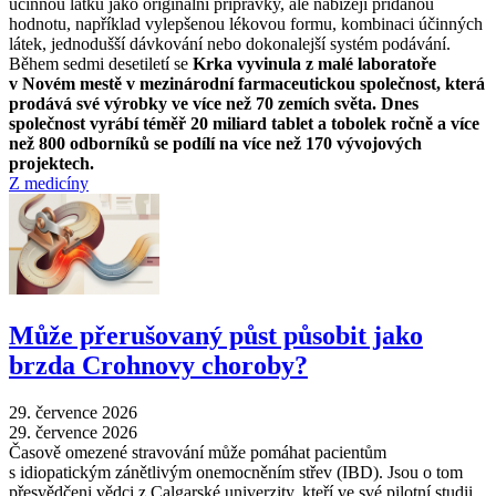
účinnou látku jako originální přípravky, ale nabízejí přidanou
hodnotu, například vylepšenou lékovou formu, kombinaci účinných
látek, jednodušší dávkování nebo dokonalejší systém podávání.
Během sedmi desetiletí se
Krka vyvinula z malé laboratoře
v Novém mestě v mezinárodní farmaceutickou společnost, která
prodává své výrobky ve více než 70 zemích světa. Dnes
společnost vyrábí téměř 20 miliard tablet a tobolek ročně a více
než 800 odborníků se podílí na více než 170 vývojových
projektech.
Z medicíny
Může přerušovaný půst působit jako
brzda Crohnovy choroby?
29. července 2026
29. července 2026
Časově omezené stravování může pomáhat pacientům
s idiopatickým zánětlivým onemocněním střev (IBD). Jsou o tom
přesvědčeni vědci z Calgarské univerzity, kteří ve své pilotní studii