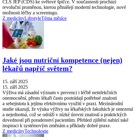
ČLS JEP (ČDS) ke světové špičce. V současnosti prochází
revoluční proměnou, kterou přinášejí moderní technologie, nové
možnosti léčby a screeningu.
Z medicíny
Lifestyle
Téma měsíce
Jaké jsou nutriční kompetence (nejen)
lékařů napříč světem?
15. září 2025
15. září 2025
Výživa má zásadní význam v prevenci i léčbě neinfekčních
onemocnění, přesto lékaři často postrádají potřebné znalosti
a sebejistotu k jejímu efektivnímu využití v praxi. Mezinárodní
studie ukazují, že výuka výživy na lékařských fakultách je omezená
a nejednotná, což se odráží v nízké úrovni znalostí a praktických
dovedností při poradenství pacientům. Přehled zjištění nabízí také
inspiraci k systémovým změnám a příklady dobré praxe.
Z medicíny
Technologie