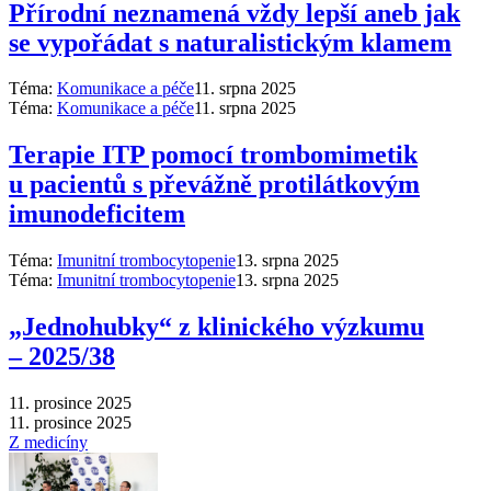
Přírodní neznamená vždy lepší aneb jak
se vypořádat s naturalistickým klamem
Téma:
Komunikace a péče
11. srpna 2025
Téma:
Komunikace a péče
11. srpna 2025
Terapie ITP pomocí trombomimetik
u pacientů s převážně protilátkovým
imunodeficitem
Téma:
Imunitní trombocytopenie
13. srpna 2025
Téma:
Imunitní trombocytopenie
13. srpna 2025
„Jednohubky“ z klinického výzkumu
–⁠ 2025/38
11. prosince 2025
11. prosince 2025
Z medicíny