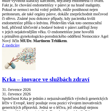
může vyvinout klasický karcinom, nejčastěji endometria či ovarií.
Fakt je, že chování endometriózy v pánvi je na hraně malignity.
Pokud se nemoci nechá volný průběh, může postihnout nejen
peritoneum, ale také orgány pánve, dokáže zneprůchodnit močovod
či střevo. Známé jsou dokonce případy, kdy pacientka kvůli
endometrióze přišla o ledvinu. Především však toto onemocnění
bolí, přičemž křečovité a bodavé bolesti v pánvi zatěžují ženy
v jejich nejaktivnějším věku. O endometrióze jsme hovořili
s primářem gynekologicko-porodnického oddělení Nemocnice Agel
Nový Jičín
MUDr. Martinem Trhlíkem
.
Z medicíny
Krka –⁠ inovace ve službách zdraví
31. července 2026
31. července 2026
Společnost Krka je jedním z nejuznávanějších výrobců generických
léčiv v Evropě, který posiluje svou pozici vývojem inovativních
generických přípravků. Jedná se o léčiva, jež obsahují stejnou