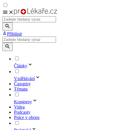
Přihlásit
Články
Vzdělávání
Časopisy
Témata
Kongresy
Videa
Podcasty
Práce v oboru