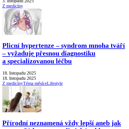
3. listopadu 2025
Z medicíny
Plicní hypertenze –⁠ syndrom mnoha tváří
–⁠ vyžaduje přesnou diagnostiku
a specializovanou léčbu
18. listopadu 2025
18. listopadu 2025
Z medicíny
Téma měsíce
Lifestyle
Přírodní neznamená vždy lepší aneb jak