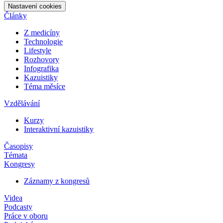
Nastavení cookies
Články
Z medicíny
Technologie
Lifestyle
Rozhovory
Infografika
Kazuistiky
Téma měsíce
Vzdělávání
Kurzy
Interaktivní kazuistiky
Časopisy
Témata
Kongresy
Záznamy z kongresů
Videa
Podcasty
Práce v oboru