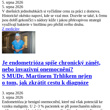
5. srpna 2026
5. srpna 2026
V dnešních jednohubkách si vyčíslíme cenu za práci z domova.
Historické okénko napoví, kde se vzal mor. Dozvíte se také, k čemu
jsou dobří gekončíci s nádory kůže i jakou překvapivou strategii
využívají bakterie v biofilmu pro přežití svého druhu.
Z medicíny
Je endometrióza spíše chronický zánět,
nebo invazivní onemocnění?
S MUDr. Martinem Trhlíkem nejen
o tom, jak zkrátit cestu k diagnóze
3. srpna 2026
3. srpna 2026
Endometrióza je benigní onemocnění, které má však potenciál ke
vzniku malignity. U 2−3 % pacientek se při ponechaném nálezu