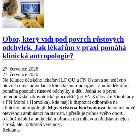
Obor, který vidí pod povrch růstových
odchylek. Jak lékařům v praxi pomáhá
klinická antropologie?
27. července 2026
27. července 2026
Na Klinice dětského lékařství LF OU a FN Ostrava se nedávno
otevřela nová ambulance klinické antropologie. Tamním lékařům
pomáhá posoudit růstové odchylky u dětí. Jedná se o první
mimopražské zdravotnické pracoviště (po FN Královské Vinohrady
a FN Motol a Homolka), kde mají k dispozici odborníka na
klinickou antropologii.
Mgr. Kristýna Kuchynková
, která má nově
otevřenou ambulanci na starosti, upřesňuje přínos svého oboru,
o jehož náplni a praktickém přínosu má mlhavou představu nejen
široká, ale i odborná veřejnost.
Reklama