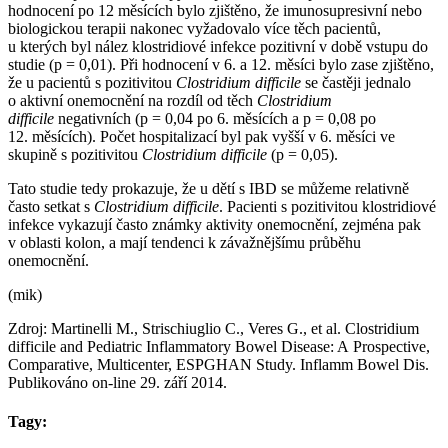
hodnocení po 12 měsících bylo zjištěno, že imunosupresivní nebo
biologickou terapii nakonec vyžadovalo více těch pacientů,
u kterých byl nález klostridiové infekce pozitivní v době vstupu do
studie (p = 0,01). Při hodnocení v 6. a 12. měsíci bylo zase zjištěno,
že u pacientů s pozitivitou
Clostridium difficile
se častěji jednalo
o aktivní onemocnění na rozdíl od těch
Clostridium
difficile
negativních (p = 0,04 po 6. měsících a p = 0,08 po
12. měsících). Počet hospitalizací byl pak vyšší v 6. měsíci ve
skupině s pozitivitou
Clostridium difficile
(p = 0,05).
Tato studie tedy prokazuje, že u dětí s IBD se můžeme relativně
často setkat s
Clostridium difficile
. Pacienti s pozitivitou klostridiové
infekce vykazují často známky aktivity onemocnění, zejména pak
v oblasti kolon, a mají tendenci k závažnějšímu průběhu
onemocnění.
(mik)
Zdroj: Martinelli M., Strischiuglio C., Veres G., et al. Clostridium
difficile and Pediatric Inflammatory Bowel Disease: A Prospective,
Comparative, Multicenter, ESPGHAN Study. Inflamm Bowel Dis.
Publikováno on-line 29. září 2014.
Tagy: