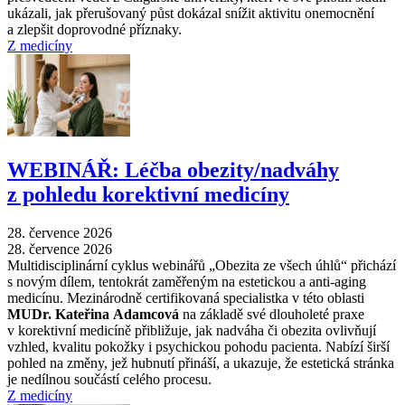
ukázali, jak přerušovaný půst dokázal snížit aktivitu onemocnění
a zlepšit doprovodné příznaky.
Z medicíny
WEBINÁŘ: Léčba obezity/nadváhy
z pohledu korektivní medicíny
28. července 2026
28. července 2026
Multidisciplinární cyklus webinářů „Obezita ze všech úhlů“ přichází
s novým dílem, tentokrát zaměřeným na estetickou a anti-aging
medicínu. Mezinárodně certifikovaná specialistka v této oblasti
MUDr. Kateřina Adamcová
na základě své dlouholeté praxe
v korektivní medicíně přibližuje, jak nadváha či obezita ovlivňují
vzhled, kvalitu pokožky i psychickou pohodu pacienta. Nabízí širší
pohled na změny, jež hubnutí přináší, a ukazuje, že estetická stránka
je nedílnou součástí celého procesu.
Z medicíny