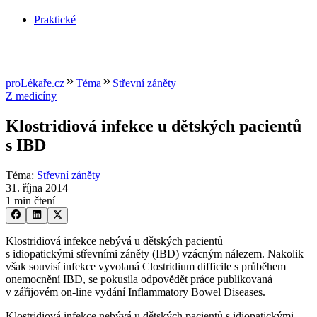
Praktické
proLékaře.cz
Téma
Střevní záněty
Z medicíny
Klostridiová infekce u dětských pacientů
s IBD
Téma
:
Střevní záněty
31. října 2014
1 min čtení
Klostridiová infekce nebývá u dětských pacientů
s idiopatickými střevními záněty (IBD) vzácným nálezem. Nakolik
však souvisí infekce vyvolaná Clostridium difficile s průběhem
onemocnění IBD, se pokusila odpovědět práce publikovaná
v zářijovém on-line vydání Inflammatory Bowel Diseases.
Klostridiová infekce nebývá u dětských pacientů s idiopatickými