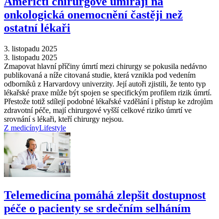
Američtí chirurgové umírají na
onkologická onemocnění častěji než
ostatní lékaři
3. listopadu 2025
3. listopadu 2025
Zmapovat hlavní příčiny úmrtí mezi chirurgy se pokusila nedávno
publikovaná a níže citovaná studie, která vznikla pod vedením
odborníků z Harvardovy univerzity. Její autoři zjistili, že tento typ
lékařské praxe může být spojen se specifickým profilem rizik úmrtí.
Přestože totiž sdílejí podobné lékařské vzdělání i přístup ke zdrojům
zdravotní péče, mají chirurgové vyšší celkové riziko úmrtí ve
srovnání s lékaři, kteří chirurgy nejsou.
Z medicíny
Lifestyle
Telemedicína pomáhá zlepšit dostupnost
péče o pacienty se srdečním selháním