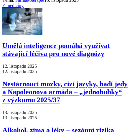
Téma:
Farmakoterapie
10. listopadu 2025
Z medicíny
Umělá inteligence pomáhá využívat
stávající léčiva pro nové diagnózy
12. listopadu 2025
12. listopadu 2025
Nestárnoucí mozky, cizí jazyky, hadí jedy
a Napoleonova armáda –⁠ „jednohubky“
z výzkumu 2025/37
13. listopadu 2025
13. listopadu 2025
Alkohol, zima a léky −⁠ sezónní rizika