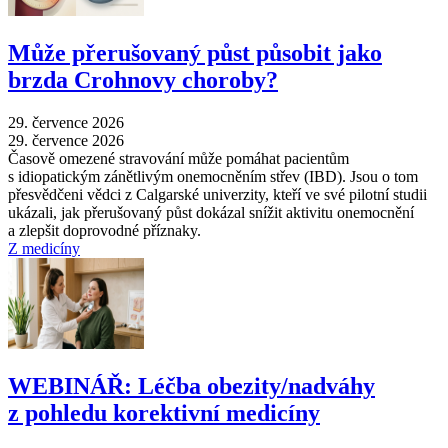
Může přerušovaný půst působit jako
brzda Crohnovy choroby?
29. července 2026
29. července 2026
Časově omezené stravování může pomáhat pacientům
s idiopatickým zánětlivým onemocněním střev (IBD). Jsou o tom
přesvědčeni vědci z Calgarské univerzity, kteří ve své pilotní studii
ukázali, jak přerušovaný půst dokázal snížit aktivitu onemocnění
a zlepšit doprovodné příznaky.
Z medicíny
WEBINÁŘ: Léčba obezity/nadváhy
z pohledu korektivní medicíny