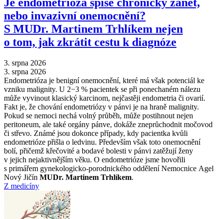
Je endometrióza spíše chronický zánět,
nebo invazivní onemocnění?
S MUDr. Martinem Trhlíkem nejen
o tom, jak zkrátit cestu k diagnóze
3. srpna 2026
3. srpna 2026
Endometrióza je benigní onemocnění, které má však potenciál ke
vzniku malignity. U 2−3 % pacientek se při ponechaném nálezu
může vyvinout klasický karcinom, nejčastěji endometria či ovarií.
Fakt je, že chování endometriózy v pánvi je na hraně malignity.
Pokud se nemoci nechá volný průběh, může postihnout nejen
peritoneum, ale také orgány pánve, dokáže zneprůchodnit močovod
či střevo. Známé jsou dokonce případy, kdy pacientka kvůli
endometrióze přišla o ledvinu. Především však toto onemocnění
bolí, přičemž křečovité a bodavé bolesti v pánvi zatěžují ženy
v jejich nejaktivnějším věku. O endometrióze jsme hovořili
s primářem gynekologicko-porodnického oddělení Nemocnice Agel
Nový Jičín
MUDr. Martinem Trhlíkem
.
Z medicíny