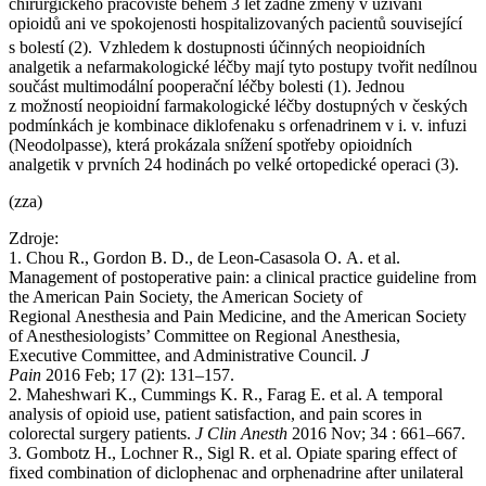
chirurgického pracoviště během 3 let žádné změny v užívání
opioidů ani ve spokojenosti hospitalizovaných pacientů související
s bolestí (2).
Vzhledem k dostupnosti účinných neopioidních
analgetik a nefarmakologické léčby mají tyto postupy tvořit nedílnou
součást multimodální pooperační léčby bolesti (1). Jednou
z možností neopioidní farmakologické léčby dostupných v českých
podmínkách je kombinace diklofenaku s orfenadrinem v i. v. infuzi
(Neodolpasse), která prokázala snížení spotřeby opioidních
analgetik v prvních 24 hodinách po velké ortopedické operaci (3).
(zza)
Zdroje:
1. Chou R., Gordon B. D., de Leon-Casasola O. A. et al.
Management of postoperative pain: a clinical practice guideline from
the American Pain Society, the American Society of
Regional Anesthesia and Pain Medicine, and the American Society
of Anesthesiologists’ Committee on Regional Anesthesia,
Executive Committee, and Administrative Council.
J
Pain
2016 Feb; 17 (2): 131–157.
2. Maheshwari K., Cummings K. R., Farag E. et al. A temporal
analysis of opioid use, patient satisfaction, and pain scores in
colorectal surgery patients.
J Clin Anesth
2016 Nov; 34 : 661–667.
3. Gombotz H., Lochner R., Sigl R. et al. Opiate sparing effect of
fixed combination of diclophenac and orphenadrine after unilateral