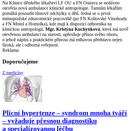
Na Klinice dětského lékařství LF OU a FN Ostrava se nedávno
otevřela nová ambulance klinické antropologie. Tamním lékařům
pomáhá posoudit růstové odchylky u dětí. Jedná se o první
mimopražské zdravotnické pracoviště (po FN Královské Vinohrady
a FN Motol a Homolka), kde mají k dispozici odborníka na
klinickou antropologii.
Mgr. Kristýna Kuchynková
, která má nově
otevřenou ambulanci na starosti, upřesňuje přínos svého oboru,
o jehož náplni a praktickém přínosu má mlhavou představu nejen
široká, ale i odborná veřejnost.
Reklama
Doporučujeme
Z medicíny
Plicní hypertenze –⁠ syndrom mnoha tváří
–⁠ vyžaduje přesnou diagnostiku
a specializovanou léčbu