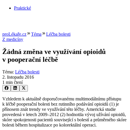
Praktické
proLékaře.cz
Téma
Léčba bolesti
Z medicíny
Žádná změna ve využívání opioidů
v pooperační léčbě
Téma
:
Léčba bolesti
2. listopadu 2016
1 min čtení
Vzhledem k aktuálně doporučovanému multimodálnímu přístupu
k léčbě pooperační bolesti bez rutinního podávání opioidů (1) je
přínosem znát trendy ve využívání této léčby. Americká studie
provedená v letech 2009–2012 (2) hodnotila vývoj užívání opioidů,
skóre spokojenosti pacientů související s bolestí a průměrného skóre
bolesti během hospitalizace po kolorektální operaci.