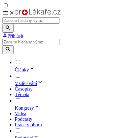
Přihlásit
Články
Vzdělávání
Časopisy
Témata
Kongresy
Videa
Podcasty
Práce v oboru