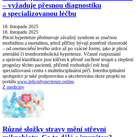
–⁠ vyžaduje přesnou diagnostiku
a specializovanou léčbu
18. listopadu 2025
18. listopadu 2025
Plicní hypertenze představuje závažný syndrom se značnou
morbiditou a mortalitou, jehož příčiny bývají poměrně různorodé
–⁠ od onemocnění levého srdce až po vzácné formy, jako je plicní
arteriální či tromboembolická hypertenze. Včasné rozpoznání
a správná klasifikace jsou klíčem k přesně zacílené terapii a zlepšení
prognózy těchto pacientů, přičemž rozhodující roli hrají
specializovaná centra s multidisciplinární péčí. Interdisciplinární
spolupráce je také podporována a akcelerována skrze projekt na
portálu
www.iplicnihypertenze.online
.
Z medicíny
Různé složky stravy mění střevní