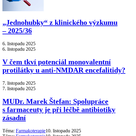
„Jednohubky“ z klinického výzkumu
–⁠ 2025/36
6. listopadu 2025
6. listopadu 2025
V čem tkví potenciál monovalentní
protilátky u anti-NMDAR encefalitidy?
7. listopadu 2025
7. listopadu 2025
MUDr. Marek Štefan: Spolupráce
s farmaceuty je při léčbě antibiotiky
zásadní
Téma:
Farmakoterapie
10. listopadu 2025