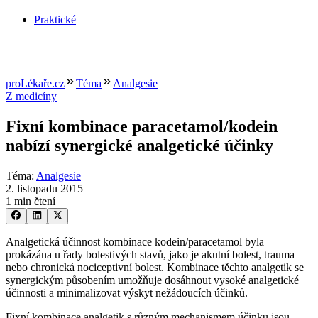
Praktické
proLékaře.cz
Téma
Analgesie
Z medicíny
Fixní kombinace paracetamol/kodein
nabízí synergické analgetické účinky
Téma
:
Analgesie
2. listopadu 2015
1 min čtení
Analgetická účinnost kombinace kodein/paracetamol byla
prokázána u řady bolestivých stavů, jako je akutní bolest, trauma
nebo chronická nociceptivní bolest. Kombinace těchto analgetik se
synergickým působením umožňuje dosáhnout vysoké analgetické
účinnosti a minimalizovat výskyt nežádoucích účinků.
Fixní kombinace analgetik s různým mechanismem účinku jsou