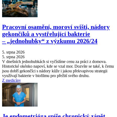
Pracovní osamění, moroví svišti, nádory
gekončíků a vystřelující bakterie
–⁠ „jednohubky“ z výzkumu 2026/24
5. srpna 2026
5. srpna 2026
V dnešních jednohubkách si vyčíslíme cenu za práci z domova.
Historické okénko napoví, kde se vzal mor. Dozvíte se také, k čemu
jsou dobří gekončíci s nádory kůže i jakou překvapivou strategii
využívají bakterie v biofilmu pro přežití svého druhu.
Z medicíny
Je endometrióza spíše chronický zánět,