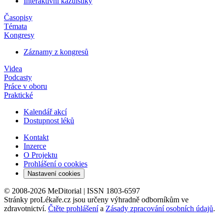
Interaktivní kazuistiky
Časopisy
Témata
Kongresy
Záznamy z kongresů
Videa
Podcasty
Práce v oboru
Praktické
Kalendář akcí
Dostupnost léků
Kontakt
Inzerce
O Projektu
Prohlášení o cookies
Nastavení cookies
© 2008-2026 MeDitorial | ISSN 1803-6597
Stránky proLékaře.cz jsou určeny výhradně odborníkům ve
zdravotnictví.
Čtěte prohlášení
a
Zásady zpracování osobních údajů
.