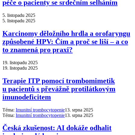
péče o pacienty se srdečním selháním
5. listopadu 2025
5. listopadu 2025
Karcinomy děložního hrdla a orofaryngu
způsobené HPV: Čím a proč se liší –⁠ a co
to znamená pro praxi?
19. listopadu 2025
19. listopadu 2025
Terapie ITP pomocí trombomimetik
u pacientů s převážně protilátkovým
imunodeficitem
Téma:
Imunitní trombocytopenie
13. srpna 2025
Téma:
Imunitní trombocytopenie
13. srpna 2025
Česká zkušenost: AI dokáže odhalit