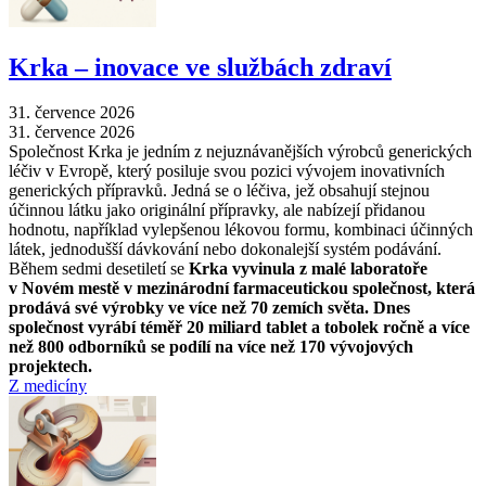
Krka –⁠ inovace ve službách zdraví
31. července 2026
31. července 2026
Společnost Krka je jedním z nejuznávanějších výrobců generických
léčiv v Evropě, který posiluje svou pozici vývojem inovativních
generických přípravků. Jedná se o léčiva, jež obsahují stejnou
účinnou látku jako originální přípravky, ale nabízejí přidanou
hodnotu, například vylepšenou lékovou formu, kombinaci účinných
látek, jednodušší dávkování nebo dokonalejší systém podávání.
Během sedmi desetiletí se
Krka vyvinula z malé laboratoře
v Novém mestě v mezinárodní farmaceutickou společnost, která
prodává své výrobky ve více než 70 zemích světa. Dnes
společnost vyrábí téměř 20 miliard tablet a tobolek ročně a více
než 800 odborníků se podílí na více než 170 vývojových
projektech.
Z medicíny