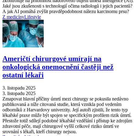
zkontroluje na přítomnost nádorového bujení umělá inteligence (AI).
Jaké jsou zkušenosti s technologií očima radiologů i jejich pacientů?
A jak AI pomáhá zvýšit pravděpodobnost nálezu karcinomu prsu?
Z medicíny
Lifestyle
Američtí chirurgové umírají na
onkologická onemocnění častěji než
ostatní lékaři
3. listopadu 2025
3. listopadu 2025
Zmapovat hlavní příčiny úmrtí mezi chirurgy se pokusila nedávno
publikovaná a níže citovaná studie, která vznikla pod vedením
odborníků z Harvardovy univerzity. Její autoři zjistili, že tento typ
lékařské praxe může být spojen se specifickým profilem rizik úmrtí.
Přestože totiž sdílejí podobné lékařské vzdělání i přístup ke zdrojům
zdravotní péče, mají chirurgové vyšší celkové riziko úmrtí ve
srovnání s lékaři, kteří chirurgy nejsou.