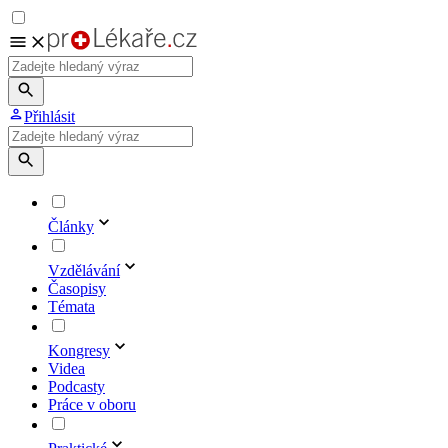
Přihlásit
Články
Vzdělávání
Časopisy
Témata
Kongresy
Videa
Podcasty
Práce v oboru