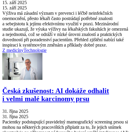
15. září 2025
15. září 2025
Výživa má zásadní význam v prevenci i léčbě neinfekčních
onemocnění, přesto lékaři často postrádají potřebné znalosti
a sebejistotu k jejímu efektivnímu využití v praxi. Mezinárodní
studie ukazují, že výuka výživy na lékařských fakultách je omezená
a nejednotná, což se odráží v nízké úrovni znalostí a praktických
dovedností při poradenství pacientům. Přehled zjištění nabízí také
inspiraci k systémovým změnám a příklady dobré praxe.
Z medicíny
Technologie
Česká zkušenost: AI dokáže odhalit
i velmi malé karcinomy prsu
31. října 2025
31. října 2025
Pacientky podstupující pravidelný mamografický screening prsou si
mohou na některých pracovištích připlatit za to, že jejich snímek