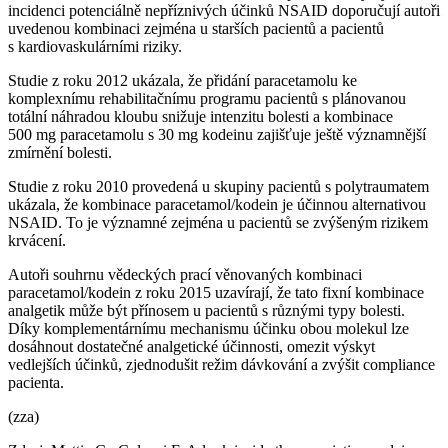
incidenci potenciálně nepříznivých účinků NSAID doporučují autoři
uvedenou kombinaci zejména u starších pacientů a pacientů
s kardiovaskulárními riziky.
Studie z roku 2012 ukázala, že přidání paracetamolu ke
komplexnímu rehabilitačnímu programu pacientů s plánovanou
totální náhradou kloubu snižuje intenzitu bolesti a kombinace
500 mg paracetamolu s 30 mg kodeinu zajišťuje ještě významnější
zmírnění bolesti.
Studie z roku 2010 provedená u skupiny pacientů s polytraumatem
ukázala, že kombinace paracetamol/kodein je účinnou alternativou
NSAID. To je významné zejména u pacientů se zvýšeným rizikem
krvácení.
Autoři souhrnu vědeckých prací věnovaných kombinaci
paracetamol/kodein z roku 2015 uzavírají, že tato fixní kombinace
analgetik může být přínosem u pacientů s různými typy bolesti.
Díky komplementárnímu mechanismu účinku obou molekul lze
dosáhnout dostatečné analgetické účinnosti, omezit výskyt
vedlejších účinků, zjednodušit režim dávkování a zvýšit compliance
pacienta.
(zza)