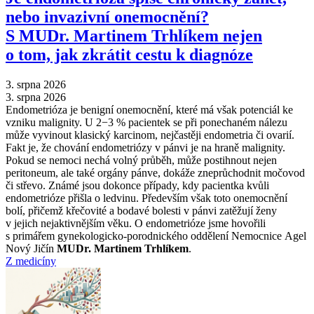
nebo invazivní onemocnění?
S MUDr. Martinem Trhlíkem nejen
o tom, jak zkrátit cestu k diagnóze
3. srpna 2026
3. srpna 2026
Endometrióza je benigní onemocnění, které má však potenciál ke
vzniku malignity. U 2−3 % pacientek se při ponechaném nálezu
může vyvinout klasický karcinom, nejčastěji endometria či ovarií.
Fakt je, že chování endometriózy v pánvi je na hraně malignity.
Pokud se nemoci nechá volný průběh, může postihnout nejen
peritoneum, ale také orgány pánve, dokáže zneprůchodnit močovod
či střevo. Známé jsou dokonce případy, kdy pacientka kvůli
endometrióze přišla o ledvinu. Především však toto onemocnění
bolí, přičemž křečovité a bodavé bolesti v pánvi zatěžují ženy
v jejich nejaktivnějším věku. O endometrióze jsme hovořili
s primářem gynekologicko-porodnického oddělení Nemocnice Agel
Nový Jičín
MUDr. Martinem Trhlíkem
.
Z medicíny