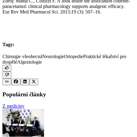
Zdroj: Mattia C., Coluzzi F. A look inside the association codeine-
paracetamol: clinical pharmacology supports analgesic efficacy.
Eur Rev Med Pharmacol Sci. 2015;19 (3): 507–16.
Tagy:
Chirurgie všeobecná
Neurologie
Ortopedie
Praktické lékařství pro
dospělé
Algeziologie
Populární články
Z medicíny