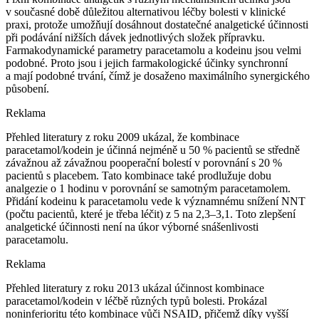
v současné době důležitou alternativou léčby bolesti v klinické
praxi, protože umožňují dosáhnout dostatečné analgetické účinnosti
při podávání nižších dávek jednotlivých složek přípravku.
Farmakodynamické parametry paracetamolu a kodeinu jsou velmi
podobné. Proto jsou i jejich farmakologické účinky synchronní
a mají podobné trvání, čímž je dosaženo maximálního synergického
působení.
Reklama
Přehled literatury z roku 2009 ukázal, že kombinace
paracetamol/kodein je účinná nejméně u 50 % pacientů se středně
závažnou až závažnou pooperační bolestí v porovnání s 20 %
pacientů s placebem. Tato kombinace také prodlužuje dobu
analgezie o 1 hodinu v porovnání se samotným paracetamolem.
Přidání kodeinu k paracetamolu vede k významnému snížení NNT
(počtu pacientů, které je třeba léčit) z 5 na 2,3–3,1. Toto zlepšení
analgetické účinnosti není na úkor výborné snášenlivosti
paracetamolu.
Reklama
Přehled literatury z roku 2013 ukázal účinnost kombinace
paracetamol/kodein v léčbě různých typů bolesti. Prokázal
noninferioritu této kombinace vůči NSAID, přičemž díky vyšší