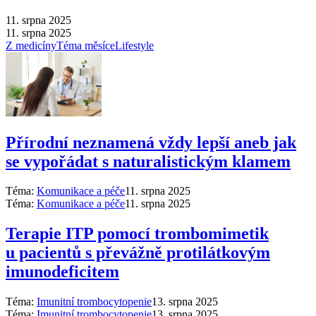
11. srpna 2025
11. srpna 2025
Z medicíny
Téma měsíce
Lifestyle
Přírodní neznamená vždy lepší aneb jak
se vypořádat s naturalistickým klamem
Téma:
Komunikace a péče
11. srpna 2025
Téma:
Komunikace a péče
11. srpna 2025
Terapie ITP pomocí trombomimetik
u pacientů s převážně protilátkovým
imunodeficitem
Téma:
Imunitní trombocytopenie
13. srpna 2025
Téma:
Imunitní trombocytopenie
13. srpna 2025