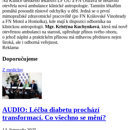
Na Klinice dětského lékařství LF OU a FN Ostrava se nedávno
otevřela nová ambulance klinické antropologie. Tamním lékařům
pomáhá posoudit růstové odchylky u dětí. Jedná se o první
mimopražské zdravotnické pracoviště (po FN Královské Vinohrady
a FN Motol a Homolka), kde mají k dispozici odborníka na
klinickou antropologii.
Mgr. Kristýna Kuchynková
, která má nově
otevřenou ambulanci na starosti, upřesňuje přínos svého oboru,
o jehož náplni a praktickém přínosu má mlhavou představu nejen
široká, ale i odborná veřejnost.
Reklama
Doporučujeme
Z medicíny
AUDIO: Léčba diabetu prochází
transformací. Co všechno se mění?
14. listopadu 2025