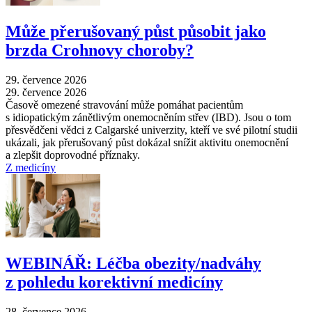
Může přerušovaný půst působit jako
brzda Crohnovy choroby?
29. července 2026
29. července 2026
Časově omezené stravování může pomáhat pacientům
s idiopatickým zánětlivým onemocněním střev (IBD). Jsou o tom
přesvědčeni vědci z Calgarské univerzity, kteří ve své pilotní studii
ukázali, jak přerušovaný půst dokázal snížit aktivitu onemocnění
a zlepšit doprovodné příznaky.
Z medicíny
WEBINÁŘ: Léčba obezity/nadváhy
z pohledu korektivní medicíny
28. července 2026