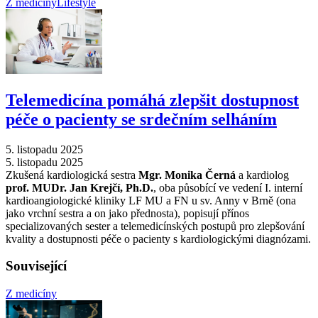
Z medicíny
Lifestyle
Telemedicína pomáhá zlepšit dostupnost
péče o pacienty se srdečním selháním
5. listopadu 2025
5. listopadu 2025
Zkušená kardiologická sestra
Mgr. Monika Černá
a kardiolog
prof. MUDr. Jan Krejčí, Ph.D.
, oba působící ve vedení I. interní
kardioangiologické kliniky LF MU a FN u sv. Anny v Brně (ona
jako vrchní sestra a on jako přednosta), popisují přínos
specializovaných sester a telemedicínských postupů pro zlepšování
kvality a dostupnosti péče o pacienty s kardiologickými diagnózami.
Související
Z medicíny