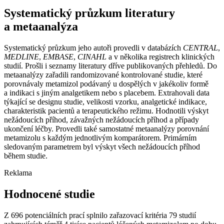
Systematický průzkum literatury
a metaanalýza
Systematický průzkum jeho autoři provedli v databázích
CENTRAL
,
MEDLINE
,
EMBASE
,
CINAHL
a v několika registrech klinických
studií. Prošli i seznamy literatury dříve publikovaných přehledů. Do
metaanalýzy zařadili randomizované kontrolované studie, které
porovnávaly metamizol podávaný u dospělých v jakékoliv formě
a indikaci s jiným analgetikem nebo s placebem. Extrahovali data
týkající se designu studie, velikosti vzorku, analgetické indikace,
charakteristik pacientů a terapeutického režimu. Hodnotili výskyt
nežádoucích příhod, závažných nežádoucích příhod a případy
ukončení léčby. Provedli také samostatné metaanalýzy porovnání
metamizolu s každým jednotlivým komparátorem. Primárním
sledovaným parametrem byl výskyt všech nežádoucích příhod
během studie.
Reklama
Hodnocené studie
Z 696 potenciálních prací splnilo zařazovací kritéria 79 studií