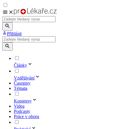
Přihlásit
Články
Vzdělávání
Časopisy
Témata
Kongresy
Videa
Podcasty
Práce v oboru