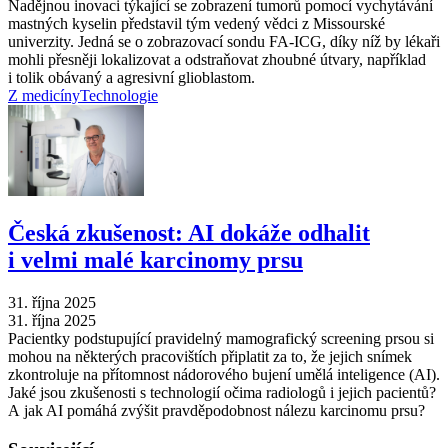
Nadějnou inovaci týkající se zobrazení tumorů pomocí vychytávání
mastných kyselin představil tým vedený vědci z Missourské
univerzity. Jedná se o zobrazovací sondu FA-ICG, díky níž by lékaři
mohli přesněji lokalizovat a odstraňovat zhoubné útvary, například
i tolik obávaný a agresivní glioblastom.
Z medicíny
Technologie
Česká zkušenost: AI dokáže odhalit
i velmi malé karcinomy prsu
31. října 2025
31. října 2025
Pacientky podstupující pravidelný mamografický screening prsou si
mohou na některých pracovištích připlatit za to, že jejich snímek
zkontroluje na přítomnost nádorového bujení umělá inteligence (AI).
Jaké jsou zkušenosti s technologií očima radiologů i jejich pacientů?
A jak AI pomáhá zvýšit pravděpodobnost nálezu karcinomu prsu?