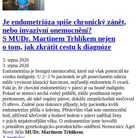
Je endometrióza spíše chronický zánět,
nebo invazivní onemocnění?
S MUDr. Martinem Trhlíkem nejen
o tom, jak zkrátit cestu k diagnóze
3. srpna 2026
3. srpna 2026
Endometrióza je benigní onemocnění, které má však potenciál ke
vzniku malignity. U 2−3 % pacientek se při ponechaném nálezu
může vyvinout klasický karcinom, nejčastěji endometria či ovarií.
Fakt je, že chování endometriózy v pánvi je na hraně malignity.
Pokud se nemoci nechá volný průběh, může postihnout nejen
peritoneum, ale také orgány pánve, dokáže zneprůchodnit močovod
či střevo. Známé jsou dokonce případy, kdy pacientka kvůli
endometrióze přišla o ledvinu. Především však toto onemocnění
bolí, přičemž křečovité a bodavé bolesti v pánvi zatěžují ženy
v jejich nejaktivnějším věku. O endometrióze jsme hovořili
s primářem gynekologicko-porodnického oddělení Nemocnice Agel
Nový Jičín
MUDr. Martinem Trhlíkem
.
Z medicíny