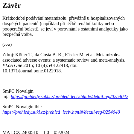
Závěr
Krátkodobé podávání metamizolu, převážně u hospitalizovaných
dospělých pacientů (například při léčbě renální koliky nebo
pooperační bolesti), se jeví v porovnání s ostatními analgetiky jako
bezpečná volba.
(zza)
Zdroj: Kötter T., da Costa B. R., Fässler M. et al. Metamizole-
associated adverse events: a systematic review and meta-analysis.
PLoS One
2015; 10 (4): e0122918, doi:
10.1371/journal.pone.0122918.
SmPC Novalgin
inj.:
https://prehledy.sukl.cz/prehled_leciv.html#/detail-reg/0254042
SmPC Novalgin tbl.:
https://prehledy.sukl.cz/prehled_leciv.html#/detail-reg/0254040
MAT-CZ-2400510 –⁠ 1.0 –⁠ 05/2024