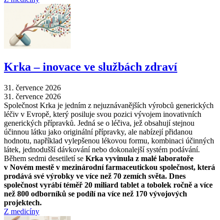
Krka –⁠ inovace ve službách zdraví
31. července 2026
31. července 2026
Společnost Krka je jedním z nejuznávanějších výrobců generických
léčiv v Evropě, který posiluje svou pozici vývojem inovativních
generických přípravků. Jedná se o léčiva, jež obsahují stejnou
účinnou látku jako originální přípravky, ale nabízejí přidanou
hodnotu, například vylepšenou lékovou formu, kombinaci účinných
látek, jednodušší dávkování nebo dokonalejší systém podávání.
Během sedmi desetiletí se
Krka vyvinula z malé laboratoře
v Novém mestě v mezinárodní farmaceutickou společnost, která
prodává své výrobky ve více než 70 zemích světa. Dnes
společnost vyrábí téměř 20 miliard tablet a tobolek ročně a více
než 800 odborníků se podílí na více než 170 vývojových
projektech.
Z medicíny