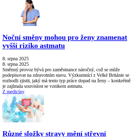
Noční směny mohou pro ženy znamenat
vyšší riziko astmatu
8. srpna 2025
8. srpna 2025
Směnný provoz bývá pro zaměstnance náročný, což se může
podepisovat na zdravotním stavu. Výzkumníci z Velké Británie se
rozhodli zjistit, jaký má tento typ práce dopad na ženy –⁠ konkrétně
je zajímala souvislost se vznikem astmatu.
Z medicíny
Různé složky stravy mění střevní