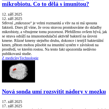
mikrobiotu. Co to dělá s imunitou?
12. září 2025
12. září 2025
Střevní „mikrozoo“ je velmi rozmanitá a vliv na ni má spousta
faktorů. Dnes již víme, že svou stravou promlouváme do skladby
mikrobioty, a věnujeme tomu pozornost. Přehlíženo ovšem bývá, jak
se strava odráží na imunomodulační aktivitě bakterií na úrovni
kmene. Různé kmeny stejného druhu, dokonce i tentýž bakteriální
kmen, přitom mohou působit na imunitní systém v závislosti na
prostředí, ve kterém rostou. Na tento fakt upozornila nedávno
publikovaná studie.
Z medicíny
Technologie
Nová sonda umí rozsvítit nádory v mozku
17. září 2025
17. září 2025