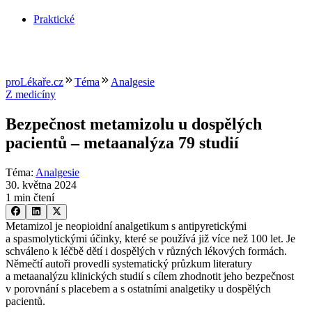
Praktické
proLékaře.cz
Téma
Analgesie
Z medicíny
Bezpečnost metamizolu u dospělých
pacientů –⁠ metaanalýza 79 studií
Téma
:
Analgesie
30. května 2024
1 min čtení
Metamizol je neopioidní analgetikum s antipyretickými
a spasmolytickými účinky, které se používá již více než 100 let. Je
schváleno k léčbě dětí i dospělých v různých lékových formách.
Němečtí autoři provedli systematický průzkum literatury
a metaanalýzu klinických studií s cílem zhodnotit jeho bezpečnost
v porovnání s placebem a s ostatními analgetiky u dospělých
pacientů.