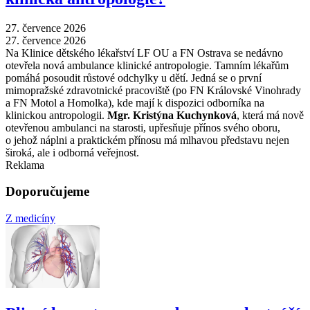
27. července 2026
27. července 2026
Na Klinice dětského lékařství LF OU a FN Ostrava se nedávno
otevřela nová ambulance klinické antropologie. Tamním lékařům
pomáhá posoudit růstové odchylky u dětí. Jedná se o první
mimopražské zdravotnické pracoviště (po FN Královské Vinohrady
a FN Motol a Homolka), kde mají k dispozici odborníka na
klinickou antropologii.
Mgr. Kristýna Kuchynková
, která má nově
otevřenou ambulanci na starosti, upřesňuje přínos svého oboru,
o jehož náplni a praktickém přínosu má mlhavou představu nejen
široká, ale i odborná veřejnost.
Reklama
Doporučujeme
Z medicíny