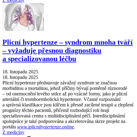
Z medicíny
Plicní hypertenze –⁠ syndrom mnoha tváří
–⁠ vyžaduje přesnou diagnostiku
a specializovanou léčbu
18. listopadu 2025
18. listopadu 2025
Plicní hypertenze představuje závažný syndrom se značnou
morbiditou a mortalitou, jehož příčiny bývají poměrně různorodé
–⁠ od onemocnění levého srdce až po vzácné formy, jako je plicní
arteriální či tromboembolická hypertenze. Včasné rozpoznání
a správná klasifikace jsou klíčem k přesně zacílené terapii a zlepšení
prognózy těchto pacientů, přičemž rozhodující roli hrají
specializovaná centra s multidisciplinární péčí. Interdisciplinární
spolupráce je také podporována a akcelerována skrze projekt na
portálu
www.iplicnihypertenze.online
.
Z medicíny