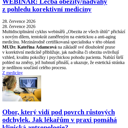
WEBINÁŘ: Léčba obezity/nadváhy
z pohledu korektivní medicíny
28. července 2026
28. července 2026
Multidisciplinární cyklus webinářů „Obezita ze všech úhlů“ přichází
s novým dílem, tentokrát zaměřeným na estetickou a anti-aging
medicínu. Mezinárodně certifikovaná specialistka v této oblasti
MUDr. Kateřina Adamcová
na základě své dlouholeté praxe
v korektivní medicíně přibližuje, jak nadváha či obezita ovlivňují
vzhled, kvalitu pokožky i psychickou pohodu pacienta. Nabízí širší
pohled na změny, jež hubnutí přináší, a ukazuje, že estetická stránka
je nedílnou součástí celého procesu.
Z medicíny
Obor, který vidí pod povrch růstových
odchylek. Jak lékařům v praxi pomáhá
klinická antropologie?