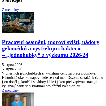
Související
Z medicíny
Pracovní osamění, moroví svišti, nádory
gekončíků a vystřelující bakterie
–⁠ „jednohubky“ z výzkumu 2026/24
5. srpna 2026
5. srpna 2026
V dnešních jednohubkách si vyčíslíme cenu za práci z domova.
Historické okénko napoví, kde se vzal mor. Dozvíte se také, k čemu
jsou dobří gekončíci s nádory kůže i jakou překvapivou strategii
využívají bakterie v biofilmu pro přežití svého druhu.
Z medicíny