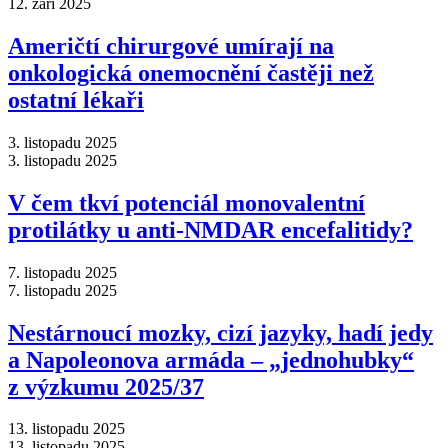
12. září 2025
Američtí chirurgové umírají na
onkologická onemocnění častěji než
ostatní lékaři
3. listopadu 2025
3. listopadu 2025
V čem tkví potenciál monovalentní
protilátky u anti-NMDAR encefalitidy?
7. listopadu 2025
7. listopadu 2025
Nestárnoucí mozky, cizí jazyky, hadí jedy
a Napoleonova armáda –⁠ „jednohubky“
z výzkumu 2025/37
13. listopadu 2025
13. listopadu 2025