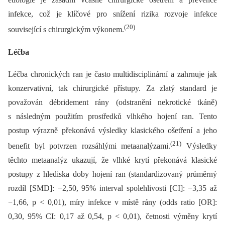
infekce, což je klíčové pro snížení rizika rozvoje infekce
(20)
související s chirurgickým výkonem.
Léčba
Léčba chronických ran je často multidisciplinární a zahrnuje jak
konzervativní, tak chirurgické přístupy. Za zlatý standard je
považován débridement rány (odstranění nekrotické tkáně)
s následným použitím prostředků vlhkého hojení ran. Tento
postup výrazně překonává výsledky klasického ošetření a jeho
(21)
benefit byl potvrzen rozsáhlými metaanalýzami.
Výsledky
těchto metaanalýz ukazují, že vlhké krytí překonává klasické
postupy z hlediska doby hojení ran (standardizovaný průměrný
rozdíl [SMD]: −2,50, 95% interval spolehlivosti [CI]: −3,35 až
−1,66, p < 0,01), míry infekce v místě rány (odds ratio [OR]:
0,30, 95% CI: 0,17 až 0,54, p < 0,01), četnosti výměny krytí