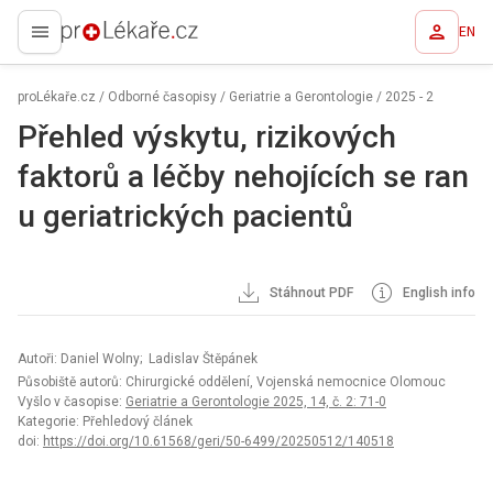
EN
proLékaře.cz
proLékaře.cz
/
Odborné časopisy
/
Geriatrie a Gerontologie
/
2025 - 2
Přehled výskytu, rizikových
faktorů a léčby nehojících se ran
u geriatrických pacientů
Stáhnout PDF
English info
Autoři: Daniel Wolny; Ladislav Štěpánek
Působiště autorů: Chirurgické oddělení, Vojenská nemocnice Olomouc
Vyšlo v časopise:
Geriatrie a Gerontologie 2025, 14, č. 2: 71-0
Kategorie: Přehledový článek
doi:
https://doi.org/10.61568/geri/50-6499/20250512/140518