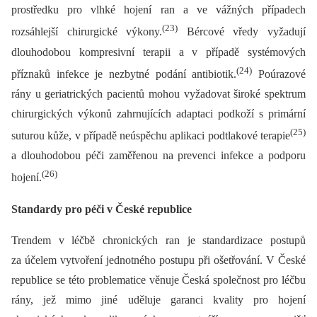
prostředku pro vlhké hojení ran a ve vážných případech
(23)
rozsáhlejší chirurgické výkony.
Bércové vředy vyžadují
dlouhodobou kompresivní terapii a v případě systémových
(24)
příznaků infekce je nezbytné podání antibiotik.
Poúrazové
rány u geriatrických pacientů mohou vyžadovat široké spektrum
chirurgických výkonů zahrnujících adaptaci podkoží s primární
(25)
suturou kůže, v případě neúspěchu aplikaci podtlakové terapie
a dlouhodobou péči zaměřenou na prevenci infekce a podporu
(26)
hojení.
Standardy pro péči v České republice
Trendem v léčbě chronických ran je standardizace postupů
za účelem vytvoření jednotného postupu při ošetřování. V České
republice se této problematice věnuje Česká společnost pro léčbu
rány, jež mimo jiné uděluje garanci kvality pro hojení