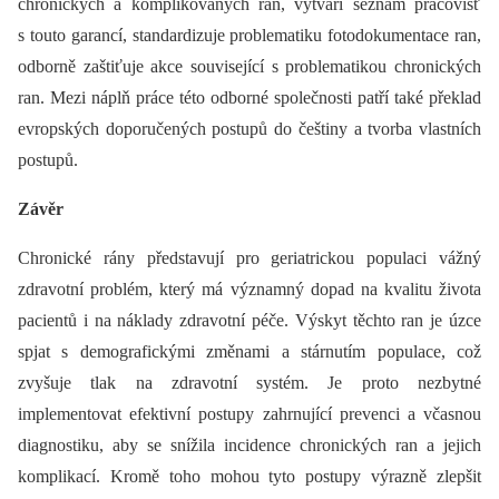
chronických a komplikovaných ran, vytváří seznam pracovišť
s touto garancí, standardizuje problematiku fotodokumentace ran,
odborně zaštiťuje akce související s problematikou chronických
ran. Mezi náplň práce této odborné společnosti patří také překlad
evropských doporučených postupů do češtiny a tvorba vlastních
postupů.
Závěr
Chronické rány představují pro geriatrickou populaci vážný
zdravotní problém, který má významný dopad na kvalitu života
pacientů i na náklady zdravotní péče. Výskyt těchto ran je úzce
spjat s demografickými změnami a stárnutím populace, což
zvyšuje tlak na zdravotní systém. Je proto nezbytné
implementovat efektivní postupy zahrnující prevenci a včasnou
diagnostiku, aby se snížila incidence chronických ran a jejich
komplikací. Kromě toho mohou tyto postupy výrazně zlepšit