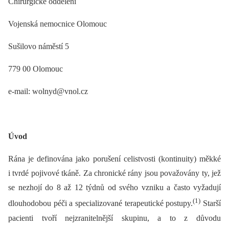
Chirurgické oddělení
Vojenská nemocnice Olomouc
Sušilovo náměstí 5
779 00 Olomouc
e-mail: wolnyd@vnol.cz
Úvod
Rána je definována jako porušení celistvosti (kontinuity) měkké
i tvrdé pojivové tkáně. Za chronické rány jsou považovány ty, jež
se nezhojí do 8 až 12 týdnů od svého vzniku a často vyžadují
(1)
dlouhodobou péči a specializované terapeutické postupy.
Starší
pacienti tvoří nejzranitelnější skupinu, a to z důvodu