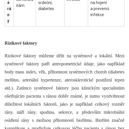
é
srdeční,
na hojení
itám
rá
diabetes
a prevenci
n
infekce
y
Rizikové faktory
Rizikové faktory můžeme dělit na systémové a lokální. Mezi
systémové faktory patří antropometrické údaje, jako například
body mass index, věk, přítomnost systémových chorob (diabetes
mellitus, arteriální hypertenze, aterosklerotické postižení tepen
atd.). Zatímco systémové faktory jsou klinickým specialistům
ošetřujícím pacienta s ránou dobře známé, je nutno vyzdvihnout
důležitost lokálních faktorů, jako je například celkový rozměr
rány, stáří rány, spodina, sekrece, a především mikrobiální
osídlení rány s možnou přítomností biofilmu. Biofilm značně
komplikuje a prodlužuje celkovou léčbu pacienta s ránou bez