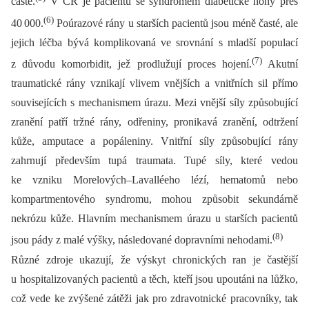
časté.
V ČR je pacientů se syndromem diabetické nohy přes
(6)
40 000.
Poúrazové rány u starších pacientů jsou méně časté, ale
jejich léčba bývá komplikovaná ve srovnání s mladší populací
(7)
z důvodu komorbidit, jež prodlužují proces hojení.
Akutní
traumatické rány vznikají vlivem vnějších a vnitřních sil přímo
souvisejících s mechanismem úrazu. Mezi vnější síly způsobující
zranění patří tržné rány, odřeniny, pronikavá zranění, odtržení
kůže, amputace a popáleniny. Vnitřní síly způsobující rány
zahrnují především tupá traumata. Tupé síly, které vedou
ke vzniku Morelových–Lavalléeho lézí, hematomů nebo
kompartmentového syndromu, mohou způsobit sekundárně
nekrózu kůže. Hlavním mechanismem úrazu u starších pacientů
(8)
jsou pády z malé výšky, následované dopravními nehodami.
Různé zdroje ukazují, že výskyt chronických ran je častější
u hospitalizovaných pacientů a těch, kteří jsou upoutáni na lůžko,
což vede ke zvýšené zátěži jak pro zdravotnické pracovníky, tak