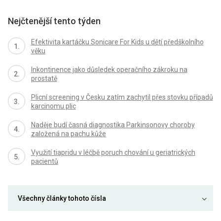
Nejčtenější tento týden
Efektivita kartáčku Sonicare For Kids u dětí předškolního
věku
Inkontinence jako důsledek operačního zákroku na
prostatě
Plicní screening v Česku zatím zachytil přes stovku případů
karcinomu plic
Naděje budí časná diagnostika Parkinsonovy choroby
založená na pachu kůže
Využití tiapridu v léčbě poruch chování u geriatrických
pacientů
Všechny články tohoto čísla