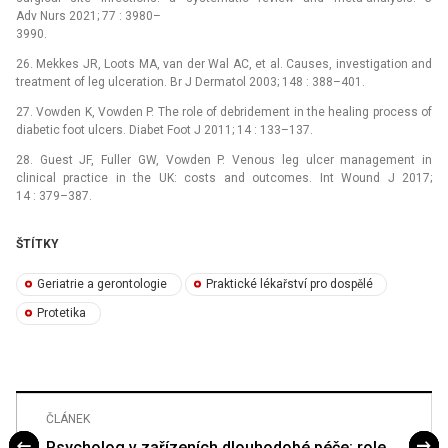
Adv Nurs 2021; 77 : 3980–
3990.
26. Mekkes JR, Loots MA, van der Wal AC, et al. Causes, investigation and
treatment of leg ulceration. Br J Dermatol 2003; 148 : 388–401.
27. Vowden K, Vowden P. The role of debridement in the healing process of
diabetic foot ulcers. Diabet Foot J 2011; 14 : 133–137.
28. Guest JF, Fuller GW, Vowden P. Venous leg ulcer management in
clinical practice in the UK: costs and outcomes. Int Wound J 2017;
14 : 379–387.
ŠTÍTKY
Geriatrie a gerontologie
Praktické lékařství pro dospělé
Protetika
ČLÁNEK
Psycholog v zařízeních dlouhodobé péče: role,