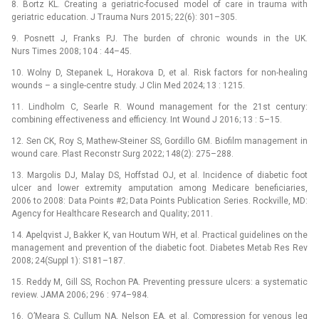
8. Bortz KL. Creating a geriatric-focused model of care in trauma with
geriatric education. J Trauma Nurs 2015; 22(6): 301–305.
9. Posnett J, Franks PJ. The burden of chronic wounds in the UK.
Nurs Times 2008; 104 : 44–45.
10. Wolny D, Stepanek L, Horakova D, et al. Risk factors for non-healing
wounds –⁠ a single-centre study. J Clin Med 2024; 13 : 1215.
11. Lindholm C, Searle R. Wound management for the 21st century:
combining effectiveness and efficiency. Int Wound J 2016; 13 : 5–15.
12. Sen CK, Roy S, Mathew-Steiner SS, Gordillo GM. Biofilm management in
wound care. Plast Reconstr Surg 2022; 148(2): 275–288.
13. Margolis DJ, Malay DS, Hoffstad OJ, et al. Incidence of diabetic foot
ulcer and lower extremity amputation among Medicare beneficiaries,
2006 to 2008: Data Points #2; Data Points Publication Series. Rockville, MD:
Agency for Healthcare Research and Quality; 2011.
14. Apelqvist J, Bakker K, van Houtum WH, et al. Practical guidelines on the
management and prevention of the diabetic foot. Diabetes Metab Res Rev
2008; 24(Suppl 1): S181–187.
15. Reddy M, Gill SS, Rochon PA. Preventing pressure ulcers: a systematic
review. JAMA 2006; 296 : 974–984.
16. O’Meara S, Cullum NA, Nelson EA, et al. Compression for venous leg