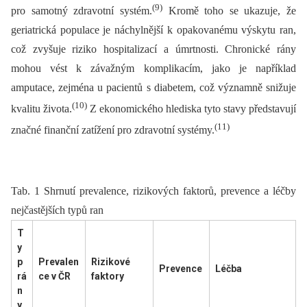
(9)
pro samotný zdravotní systém.
Kromě toho se ukazuje, že
geriatrická populace je náchylnější k opakovanému výskytu ran,
což zvyšuje riziko hospitalizací a úmrtnosti. Chronické rány
mohou vést k závažným komplikacím, jako je například
amputace, zejména u pacientů s diabetem, což významně snižuje
(10)
kvalitu života.
Z ekonomického hlediska tyto stavy představují
(11)
značné finanční zatížení pro zdravotní systémy.
Tab. 1 Shrnutí prevalence, rizikových faktorů, prevence a léčby
nejčastějších typů ran
T
y
p
Prevalen
Rizikové
Prevence
Léčba
rá
ce v ČR
faktory
n
y