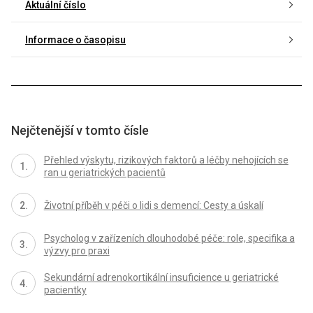
Aktuální číslo
Informace o časopisu
Nejčtenější v tomto čísle
Přehled výskytu, rizikových faktorů a léčby nehojících se
ran u geriatrických pacientů
Životní příběh v péči o lidi s demencí: Cesty a úskalí
Psycholog v zařízeních dlouhodobé péče: role, specifika a
výzvy pro praxi
Sekundární adrenokortikální insuficience u geriatrické
pacientky