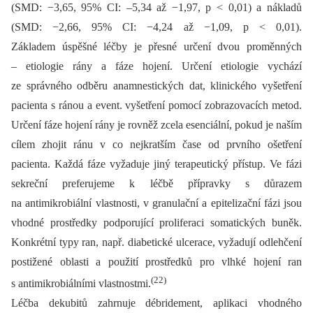
(SMD: −3,65, 95% CI: –5,34 až −1,97, p < 0,01) a nákladů
(SMD: −2,66, 95% CI: −4,24 až −1,09, p < 0,01).
Základem úspěšné léčby je přesné určení dvou proměnných
–⁠ etiologie rány a fáze hojení. Určení etiologie vychází
ze správného odběru anamnestických dat, klinického vyšetření
pacienta s ránou a event. vyšetření pomocí zobrazovacích metod.
Určení fáze hojení rány je rovněž zcela esenciální, pokud je naším
cílem zhojit ránu v co nejkratším čase od prvního ošetření
pacienta. Každá fáze vyžaduje jiný terapeutický přístup. Ve fázi
sekreční preferujeme k léčbě přípravky s důrazem
na antimikrobiální vlastnosti, v granulační a epitelizační fázi jsou
vhodné prostředky podporující proliferaci somatických buněk.
Konkrétní typy ran, např. diabetické ulcerace, vyžadují odlehčení
postižené oblasti a použití prostředků pro vlhké hojení ran
(22)
s antimikrobiálními vlastnostmi.
Léčba dekubitů zahrnuje débridement, aplikaci vhodného