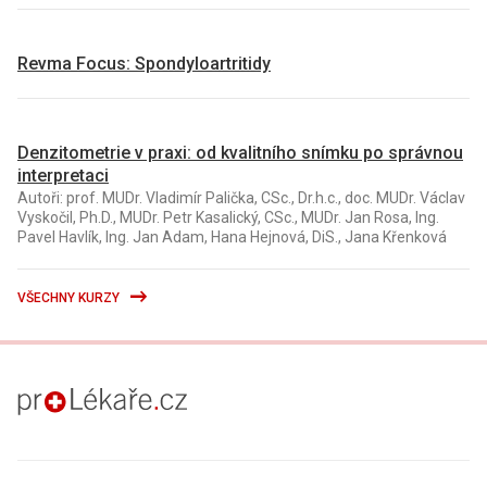
Revma Focus: Spondyloartritidy
Denzitometrie v praxi: od kvalitního snímku po správnou
interpretaci
Autoři: prof. MUDr. Vladimír Palička, CSc., Dr.h.c., doc. MUDr. Václav
Vyskočil, Ph.D., MUDr. Petr Kasalický, CSc., MUDr. Jan Rosa, Ing.
Pavel Havlík, Ing. Jan Adam, Hana Hejnová, DiS., Jana Křenková
VŠECHNY KURZY
proLékaře.cz