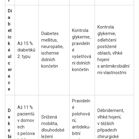
Di
a
b
Kontrola
et
Kontrola
Diabetes
glykemie,
ic
glykemie,
mellitus,
odlehčení
k
Až 15 %
pravideln
neuropatie,
postižené
é
diabetiků
é
ischemie
oblasti, vlhké
ul
2. typu
vyšetřová
dolních
hojení
c
ní dolních
končetin
s antimikrobiální
er
končetin
mi vlastnostmi
a
c
e
Pravideln
Až 11 %
é
D
Débridement,
pacientů
polohová
e
Snížená
vlhké hojení,
v domov
ní,
k
mobilita,
v těžších
ech
antideku-
u
dlouhodobé
případech
s pečova
bitní
bi
ležení
chirurgické