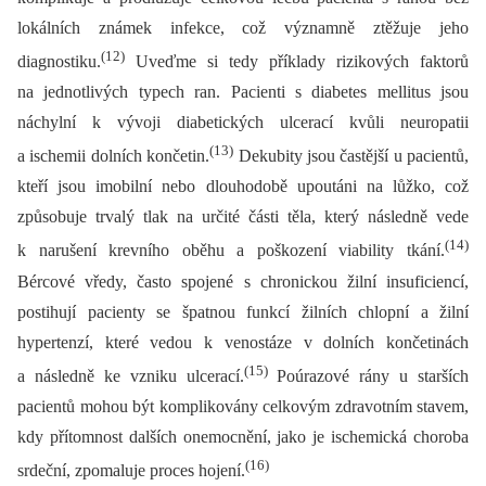
lokálních známek infekce, což významně ztěžuje jeho
(12)
diagnostiku.
Uveďme si tedy příklady rizikových faktorů
na jednotlivých typech ran. Pacienti s diabetes mellitus jsou
náchylní k vývoji diabetických ulcerací kvůli neuropatii
(13)
a ischemii dolních končetin.
Dekubity jsou častější u pacientů,
kteří jsou imobilní nebo dlouhodobě upoutáni na lůžko, což
způsobuje trvalý tlak na určité části těla, který následně vede
(14)
k narušení krevního oběhu a poškození viability tkání.
Bércové vředy, často spojené s chronickou žilní insuficiencí,
postihují pacienty se špatnou funkcí žilních chlopní a žilní
hypertenzí, které vedou k venostáze v dolních končetinách
(15)
a následně ke vzniku ulcerací.
Poúrazové rány u starších
pacientů mohou být komplikovány celkovým zdravotním stavem,
kdy přítomnost dalších onemocnění, jako je ischemická choroba
(16)
srdeční, zpomaluje proces hojení.