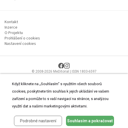
Kontakt
Inzerce
O Projektu
Prohlášení o cookies
Nastavení cookies
© 2008-2026 MeDitorial | ISSN 1803-6597
Stránky proLékaře.cz jsou určeny výhradně odborníkům ve
zdravotnictví.
Čtěte prohlášení
a
Zásady zpracování osobních údajů
.
Když kliknete na „Souhlasím“ s využitím všech souborů
cookies, poskytnete tím souhlas k jejich ukládání ve vašem
zařízení a pomůže to s vaší navigací na stránce, s analýzou
využití dat a našimi marketingovými aktivitami.
Podrobné nastavení
Souhlasím a pokračovat