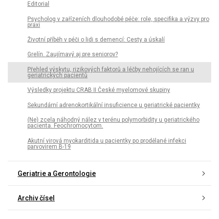
Editorial
Psycholog v zařízeních dlouhodobé péče: role, specifika a výzvy pro
praxi
Životní příběh v péči o lidi s demencí: Cesty a úskalí
Grelín. Zaujímavý aj pre seniorov?
Přehled výskytu, rizikových faktorů a léčby nehojících se ran u
geriatrických pacientů
Výsledky projektu CRAB II České myelomové skupiny
Sekundární adrenokortikální insuficience u geriatrické pacientky
(Ne) zcela náhodný nález v terénu polymorbidity u geriatrického
pacienta. Feochromocytom.
Akutní virová myokarditida u pacientky po prodělané infekci
parvovirem B-19
Geriatrie a Gerontologie
Archiv čísel