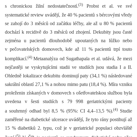
(3)
s chronickou žilní nedostatečností.
Probst et al. ve své
systematické review uvádějí, že 40 % pacientů s bércovými vředy
se zahojí do 3 měsíců od začátku léčby, ale až u 80 % pacientů
dochází k recidivě do 3 měsíců od zhojení. Dekubity jsou časté
zejména u pacientů dlouhodobě upoutaných na lůžko nebo
v pečovatelských domovech, kde až 11 % pacientů trpí touto
(4)
komplikací.
Metaanalýza od Sugathapala et al. udává, že mezi
nejčastěji se vyskytujícími stadii ve studiích jsou stadia I a II.
Ohledně lokalizace dekubitu dominují paty (34,1 %) následované
sakrální oblastí 27,1 % a nohou mimo patu (18,4 %). Míra vzniku
proleženin získaných v domovech s ošetřovatelskou službou byla
uvedena v šesti studiích s 79 998 geriatrickými pacienty
(4)
a souhrnný odhad byl 8,5 % (95%: CI 4,4–13,5 %).
Studie
zaměřené na diabetické ulcerace uvádějí, že tyto rány postihují až
15 % diabetiků 2. typu, což je v geriatrické populaci obzvláště
(5)