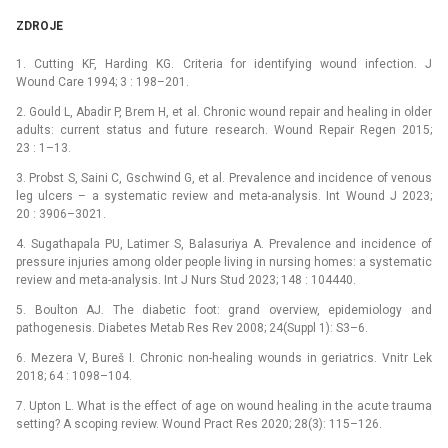
ZDROJE
1. Cutting KF, Harding KG. Criteria for identifying wound infection. J
Wound Care 1994; 3 : 198–201.
2. Gould L, Abadir P, Brem H, et al. Chronic wound repair and healing in older
adults: current status and future research. Wound Repair Regen 2015;
23 : 1–13.
3. Probst S, Saini C, Gschwind G, et al. Prevalence and incidence of venous
leg ulcers –⁠ a systematic review and meta-analysis. Int Wound J 2023;
20 : 3906–3021.
4. Sugathapala PU, Latimer S, Balasuriya A. Prevalence and incidence of
pressure injuries among older people living in nursing homes: a systematic
review and meta-analysis. Int J Nurs Stud 2023; 148 : 104440.
5. Boulton AJ. The diabetic foot: grand overview, epidemiology and
pathogenesis. Diabetes Metab Res Rev 2008; 24(Suppl 1): S3–6.
6. Mezera V, Bureš I. Chronic non-healing wounds in geriatrics. Vnitr Lek
2018; 64 : 1098–104.
7. Upton L. What is the effect of age on wound healing in the acute trauma
setting? A scoping review. Wound Pract Res 2020; 28(3): 115–126.