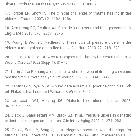
ulcers. Cochrane Database Syst Rev 2012; 11: CD000265.
17. Forster ER, Snow PJ. The clinical challenge of trauma healing in the
elderly. J Trauma 2007; 62 : 1182–1186.
18. Armstrong DG, Boulton AJ. Diabetic foot ulcers and their prevention. N
Engl J Med 2017; 376 : 2367–2375.
19. Young T, Worth E, Redhead E. Prevention of pressure ulcers in the
elderly: a randomized controlled trial. J Clin Nurs 2013; 22 : 218–223.
20. Gibson D, Nelson EA, Woo K. Compression therapy for venous ulcers. J
Wound Care 2019; 28(Suppl 1): S1–46.
21. Liang Z, Lai P, Zhang J, et al. Impact of moist wound dressing on wound
healing time: a meta-analysis. Int Wound 2023; 20 : 4410–4421.
22. Baranoski S, Ayello EA. Wound care essentials: practice principles. 5th
ed. Philadelphia: Lippincott Williams & Wilkins; 2020.
23. Jeffcoate WJ, Harding KG. Diabetic foot ulcers. Lancet 2003;
361 : 1545–1551.
24. Black J, Baharestani MM, Black SB, et al. Pressure ulcers in geriatric
patients: challenges and solution. Clin Interv Aging 2009; 4 : 273–283.
25. Gao J, Wang Y, Song J, et al. Negative pressure wound therapy for
surgical site infections: a systematic review and meta-analysis. J