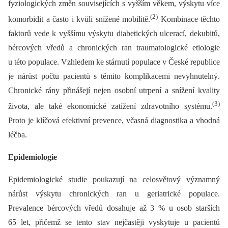
fyziologických změn souvisejících s vyšším věkem, výskytu více
(2)
komorbidit a často i kvůli snížené mobilitě.
Kombinace těchto
faktorů vede k vyššímu výskytu diabetických ulcerací, dekubitů,
bércových vředů a chronických ran traumatologické etiologie
u této populace. Vzhledem ke stárnutí populace v České republice
je nárůst počtu pacientů s těmito komplikacemi nevyhnutelný.
Chronické rány přinášejí nejen osobní utrpení a snížení kvality
(3)
života, ale také ekonomické zatížení zdravotního systému.
Proto je klíčová efektivní prevence, včasná diagnostika a vhodná
léčba.
Epidemiologie
Epidemiologické studie poukazují na celosvětový významný
nárůst výskytu chronických ran u geriatrické populace.
Prevalence bércových vředů dosahuje až 3 % u osob starších
65 let, přičemž se tento stav nejčastěji vyskytuje u pacientů