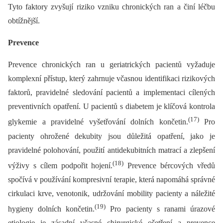
Tyto faktory zvyšují riziko vzniku chronických ran a činí léčbu
obtížnější.
Prevence
Prevence chronických ran u geriatrických pacientů vyžaduje
komplexní přístup, který zahrnuje včasnou identifikaci rizikových
faktorů, pravidelné sledování pacientů a implementaci cílených
preventivních opatření. U pacientů s diabetem je klíčová kontrola
(17)
glykemie a pravidelné vyšetřování dolních končetin.
Pro
pacienty ohrožené dekubity jsou důležitá opatření, jako je
pravidelné polohování, použití antidekubitních matrací a zlepšení
(18)
výživy s cílem podpořit hojení.
Prevence bércových vředů
spočívá v používání kompresivní terapie, která napomáhá správné
cirkulaci krve, venotonik, udržování mobility pacienty a náležité
(19)
hygieny dolních končetin.
Pro pacienty s ranami úrazové
etiologie je zásadní včasné chirurgické ošetření a prevence