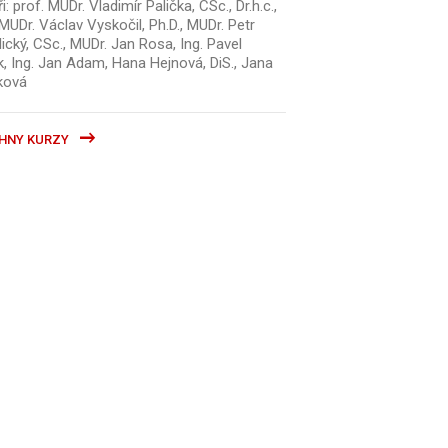
i: prof. MUDr. Vladimír Palička, CSc., Dr.h.c.,
MUDr. Václav Vyskočil, Ph.D., MUDr. Petr
ický, CSc., MUDr. Jan Rosa, Ing. Pavel
k, Ing. Jan Adam, Hana Hejnová, DiS., Jana
ková
HNY KURZY