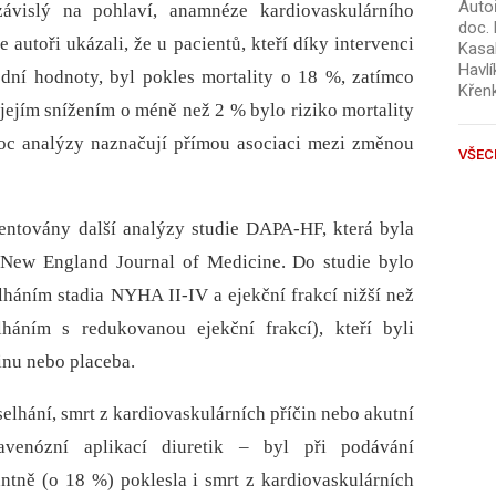
Autoř
ávislý na pohlaví, anamnéze kardiovaskulárního
doc. 
autoři ukázali, že u pacientů, kteří díky intervenci
Kasal
Havlí
dní hodnoty, byl pokles mortality o 18 %, zatímco
Křen
jejím snížením o méně než 2 % bylo riziko mortality
oc analýzy naznačují přímou asociaci mezi změnou
VŠEC
entovány další analýzy studie DAPA-HF, která byla
New England Journal of Medicine. Do studie bylo
lháním stadia NYHA II-IV a ejekční frakcí nižší než
háním s redukovanou ejekční frakcí), kteří byli
inu nebo placeba.
 selhání, smrt z kardiovaskulárních příčin nebo akutní
avenózní aplikací diuretik –⁠ byl při podávání
antně (o 18 %) poklesla i smrt z kardiovaskulárních