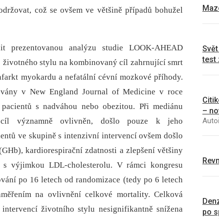
Mazo
održovat, což se ovšem ve většině případů bohužel
ínit prezentovanou analýzu studie LOOK-AHEAD
Svět
test
 životného stylu na kombinovaný cíl zahrnující smrt
infarkt myokardu a nefatální cévní mozkové příhody.
kovány v New England Journal of Medicine v roce
Citi
 pacientů s nadváhou nebo obezitou. Při mediánu
– no
Autoř
 cíl významně ovlivněn, došlo pouze k jeho
entů ve skupině s intenzivní intervencí ovšem došlo
GHb), kardiorespirační zdatnosti a zlepšení většiny
Revm
rů s výjimkou LDL-cholesterolu. V rámci kongresu
ání po 16 letech od randomizace (tedy po 6 letech
aměřením na ovlivnění celkové mortality. Celková
Denz
 intervencí životního stylu nesignifikantně snížena
po s