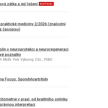
vá zátka a její řešení
NOVÝ KURZ
 praktické medicíny 2/2026 (znalostní
 z časopisu)
kolin v neuroprotekci a neuroregeneraci
vé poznatky
i: MUDr. Petr Výborný, CSc., FEBO
a Focus: Spondyloartritidy
itometrie v praxi: od kvalitního snímku
právnou interpretaci