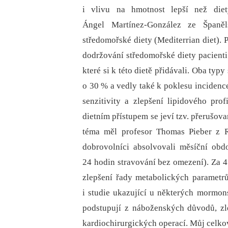
i vlivu na hmotnost lepší než die
Ángel Martínez-González ze Španěl
středomořské diety (Mediterrian diet).
dodržování středomořské diety pacienti 
které si k této dietě přidávali. Oba typ
o 30 % a vedly také k poklesu incidence
senzitivity a zlepšení lipi­dového pr
dietním přístupem se jeví tzv. přerušova
téma měl profesor Thomas Pieber z R
dobrovolníci absolvovali měsíční obd
24 hodin stravování bez omezení). Za 4 
zlepšení řady metabolických parametrů
i studie ukazující u některých mormon
podstupují z náboženských důvodů, zl
kardiochirurgických operací. Můj celkov