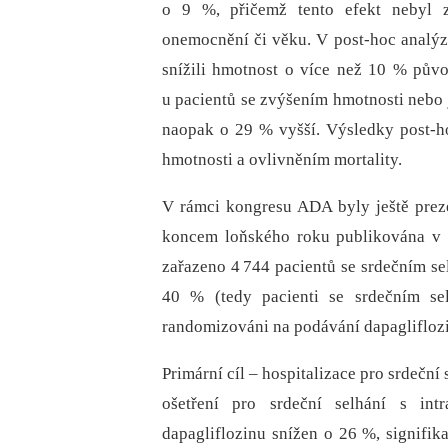
o 9 %, přičemž tento efekt nebyl z
onemocnění či věku. V post-hoc analýze 
snížili hmotnost o více než 10 % půvo
u pacientů se zvýšením hmotnosti nebo 
naopak o 29 % vyšší. Výsledky post-h
hmotnosti a ovlivněním mortality.
V rámci kongresu ADA byly ještě prez
koncem loňského roku publikována v 
zařazeno 4 744 pacientů se srdečním se
40 % (tedy pacienti se srdečním sel
randomizováni na podávání dapaglifloz
Primární cíl –⁠ hospitalizace pro srdeční
ošetření pro srdeční selhání s intr
dapagliflozinu snížen o 26 %, signifik