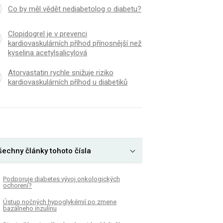
Co by měl vědět nediabetolog o diabetu?
Clopidogrel je v prevenci
kardiovaskulárních příhod přínosnější než
kyselina acetylsalicylová
Atorvastatin rychle snižuje riziko
kardiovaskulárních příhod u diabetiků
šechny články tohoto čísla
Podporuje diabetes vývoj onkologických
ochorení?
Ústup nočných hypoglykémií po zmene
bazálneho inzulínu