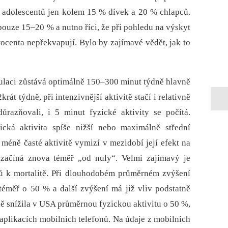
 adolescentů jen kolem 15 % dívek a 20 % chlapců.
 pouze 15–20 % a nutno říci, že při pohledu na výskyt
ocenta nepřekvapují. Bylo by zajímavé vědět, jak to
ulaci zůstává optimálně 150–300 minut týdně hlavně
rát týdně, při intenzivnější aktivitě stačí i relativně
ůrazňovali, i 5 minut fyzické aktivity se počítá.
ická aktivita spíše nižší nebo maximálně střední
 méně časté aktivitě vymizí v mezidobí její efekt na
k začíná znova téměř „od nuly“. Velmi zajímavý je
ů k mortalitě. Při dlouhodobém průměrném zvýšení
 téměř o 50 % a další zvýšení má již vliv podstatně
 snížila v USA průměrnou fyzickou aktivitu o 50 %,
aplikacích mobilních telefonů. Na údaje z mobilních