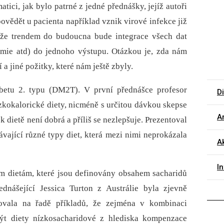
atici, jak bylo patrné z jedné přednášky, jejíž autoři
povědět u pacienta například vznik virové infekce již
 že trendem do budoucna bude integrace všech dat
ykemie atd) do jednoho výstupu. Otázkou je, zda nám
 a jiné požitky, které nám ještě zbyly.
abetu 2. typu (DM2T). V první přednášce profesor
D
zkokalorické diety, nicméně s určitou dávkou skepse
Ar
 dietě není dobrá a příliš se nezlepšuje. Prezentoval
ající různé typy diet, která mezi nimi neprokázala
Ak
I
m dietám, které jsou definovány obsahem sacharidů
dnášející Jessica Turton z Austrálie byla zjevně
ovala na řadě příkladů, že zejména v kombinaci
ýt diety nízkosacharidové z hlediska kompenzace