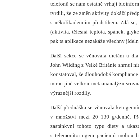
telefonů se nám ostatně vrhají bioinform
tvrdili, že ze změn aktivity dokáží před
s několikadenním předstihem. Zdá se,
(aktivita, tělesná teplota, spánek, gl
pak ta aplikace nezakáže všechny jídelní
Další sekce se věnovala dietám u di
John Wilding z Velké Británie shrnul ní
konstatoval, že dlouhodobá kompliance k
mimo jiné velkou metaananalýzu srovnáv
výraznější rozdíly.
Další přednáška se věnovala ketogenní
v množství mezi 20–130 g/denně. Pře
zastánkyní tohoto typu diety a ukaz
s telemonitoringem pacientů mohou b