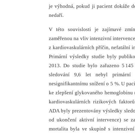
je výhodná, pokud ji pacient dokáže d
nedaří.
V této souvislosti je zajímavé zm
zaměřenou na vliv intenzivní intervence
z kardiovaskulárních příčin, nefatální 
Primární výsledky studie byly publi
2013. Do studie bylo zařazeno 5 145
sledování 9,6 let nebyl primární
nesignifikantnímu snížení o 5 %. U paci
ke zlepšení glykovaného hemo­globinu (
kardiovaskulárních rizikových fakto
ADA byly prezentovány výsledky sledov
od ukončení aktivní intervence) se z
mortalita byla ve skupině s intenzivní