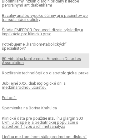
Biosimilárny inzulín glargín pridaný k liečbe
perorálnymi antidiabetikami
Bazálny analóg vysoko účinný aj u pacientov po
transplantácii obličky
Štúdia EMPEROR-Reduced: dizajn, výsledky a
implikácie pre klinickú prax
Potrebujeme „kardiometabolických“
špecialistov?
80. virtuálna konferencia American Diabetes
Association
Rozšírenie technológií do diabetologickej praxe
Jubilejné XXX. diabetologické dni s
medzinárodnou účasťou
Editoriál
Spomienka na Borisa Krahulca
Klinické dáta pre použitie inzulínu glargín 300
U/ml u dospelej a pediatrickej populácie s
diabetom 1. typu a ich metaanalýza
Liečba metformínom stále predmetom diskusií