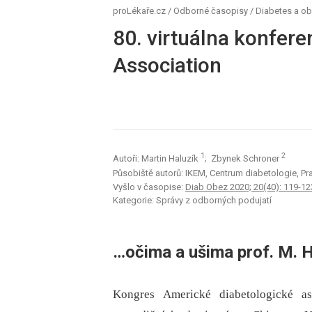
proLékaře.cz
/
Odborné časopisy
/
Diabetes a ob
80. virtuálna konfer
Association
1
2
Autoři: Martin Haluzík
; Zbynek Schroner
Působiště autorů: IKEM, Centrum diabetologie, P
Vyšlo v časopise:
Diab Obez 2020; 20(40): 119-12
Kategorie: Správy z odborných podujatí
…očima a ušima prof. M. 
Kongres Americké diabetologické a