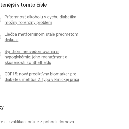
tenější v tomto čísle
Prítomnosť alkoholu v dychu diabetika –
možný forenzný problém
Liečba metformínom stále predmetom
diskusií
Syndróm neuvedomovania si
hypoglykémie: jeho manažment a
skúsenosti zo Sheffieldu
GDF15: nový prediktívny biomarker pre
diabetes mellitus 2. typu v klinickej praxi
zy
e si kvalifikaci online z pohodlí domova