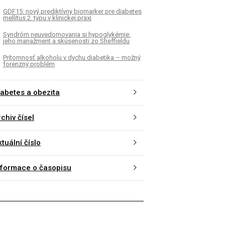
GDF15: nový prediktívny biomarker pre diabetes
mellitus 2. typu v klinickej praxi
Syndróm neuvedomovania si hypoglykémie:
jeho manažment a skúsenosti zo Sheffieldu
Prítomnosť alkoholu v dychu diabetika – možný
forenzný problém
iabetes a obezita
chiv čísel
tuální číslo
nformace o časopisu