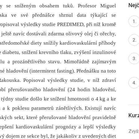
Nejč
ty se sníženým obsahem tuků. Profesor Miguel
ska ve své přednášce shrnul data týkající se
 Popisoval výsledky studie PREDIMED, při níž kromě
ještě navíc dostávali zdarma olivový olej či ořechy,
y středomořské diety snížily kardiovaskulární příhody
 diabetu, snížení krevního tlaku, zvýšení inzulinové
ofilu a prozánětlivého stavu. Mimořádně zajímavým
né hladovění (intermitent fasting). Přednášku na toto
akouska. Popisoval výsledky studie, v níž zdraví
obí přerušovaného hladovění (24 hodin hladovění,
týdny studie došlo ke snížení hmotnosti o 4 kg a ke
 a k poklesu parametrů zánětlivých. Existují navíc
Kur
ských sekt, které přerušované hladovění pravidelně
epšení kardiovaskulární prognózy a lepší výsledky
Zvyšt
ý dojem ze sekce byl, že jakákoliv z uvedených diet