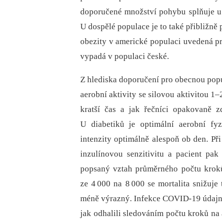
doporučené množství pohybu splňuje u
U dospělé populace je to také přibližně
obezity v americké populaci uvedená pr
vypadá v populaci české.
Z hlediska doporučení pro obecnou pop
aerobní aktivity se silovou aktivitou 1–2k
kratší čas a jak řečníci opakovaně zd
U diabetiků je optimální aerobní fyz
intenzity optimálně alespoň ob den. Při
inzulínovou senzitivitu a pacient pa
popsaný vztah průměrného počtu krok
ze 4 000 na 8 000 se mortalita snižuje
méně výrazný. Infekce COVID-19 údajně
jak odhalili sledováním počtu kroků na 