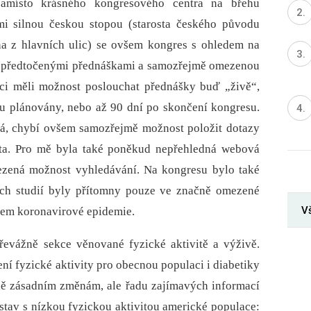
Namísto krásného kongresového centra na břehu
mi silnou českou stopou (starosta českého původu
a z hlavních ulic) se ovšem kongres s ohledem na
s předtočenými přednáškami a samozřejmě omezenou
íci měli možnost poslouchat přednášky buď „živě“,
u plánovány, nebo až 90 dní po skončení kongresu.
ná, chybí ovšem samozřejmě možnost položit dotazy
věta. Pro mě byla také poněkud nepřehledná webová
mezená možnost vyhledávání. Na kongresu bylo také
kých studií byly přítomny pouze ve značně omezené
V
kem koronavirové epidemie.
řevážně sekce věnované fyzické aktivitě a výživě.
í fyzické aktivity pro obecnou populaci i diabetiky
lně zásadním změnám, ale řadu zajímavých informací
stav s nízkou fyzickou aktivitou americké populace: