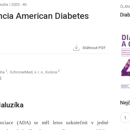
ezita
/
2020 - 40
ČLÁN
encia American Diabetes
Diab
Stáhnout PDF
1
2
raha
; SchronerMed, s. r. o., Košice
3
Nejč
Haluzíka
sociace (ADA) se měl letos uskutečnit v jedné