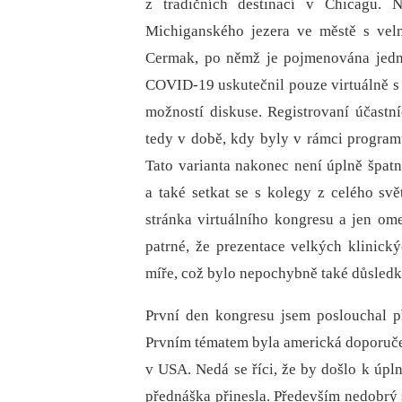
z tradičních destinací v Chicagu. 
Michiganského jezera ve městě s vel
Cermak, po němž je pojmenována jedn
COVID-19 uskutečnil pouze virtuálně 
možností diskuse. Registrovaní účastn
tedy v době, kdy byly v rámci program
Tato varianta nakonec není úplně špat
a také setkat se s kolegy z celého s
stránka virtuálního kongresu a jen o
patrné, že prezentace velkých klinic
míře, což bylo nepochybně také důsled
První den kongresu jsem poslouchal p
Prvním tématem byla americká doporučen
v USA. Nedá se říci, že by došlo k úp
přednáška přinesla. Především nedobrý 