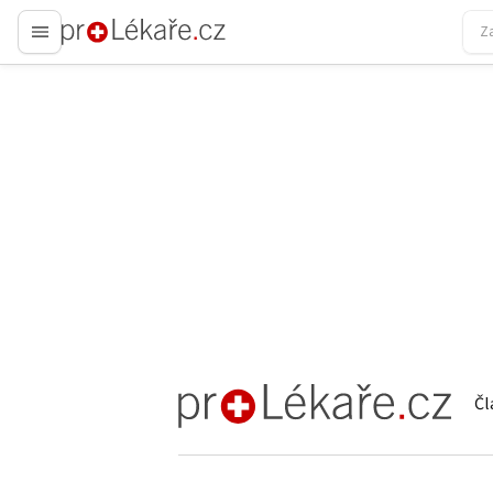
proLékaře.cz
Čl
proLékaře.cz