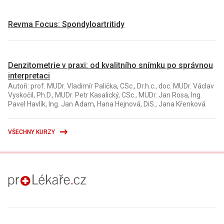
Revma Focus: Spondyloartritidy
Denzitometrie v praxi: od kvalitního snímku po správnou
interpretaci
Autoři: prof. MUDr. Vladimír Palička, CSc., Dr.h.c., doc. MUDr. Václav
Vyskočil, Ph.D., MUDr. Petr Kasalický, CSc., MUDr. Jan Rosa, Ing.
Pavel Havlík, Ing. Jan Adam, Hana Hejnová, DiS., Jana Křenková
VŠECHNY KURZY
proLékaře.cz