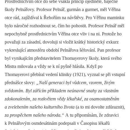
Prostřednictvím otce do sebe vsákla princip ojedinělé, báječné
školy Pelnářovy. Profesor Pelnář, gurmán a gurmet, měl Věřina
otce rád, zajíždíval k Řehořům na návštěvy. Pro Věřinu maminku
bylo náročné rozhodnout se, čím ho pohostit. Profesor Pelnář měl
nepochybně prostřednictvím Věřina otce vliv i na ni. Protože ho
považuji za zásadní, dovoluji si vložit krátký historický exkurz
vykreslující atmosféru období Pelnářova šéfování. Pan profesor
byl vynikajícím představitelem Thomayerovy školy, která svého
Mistra milovala a vždy se k ní pyšně hlásila. Když po
Thomayerovi přebíral vedení kliniky (1921), vyznal se při vstupní
přednášce slovy:
„Naší generaci byl vůdcem, vzorem, živým
svědomím. Byl zářícím příkladem neúnavné snahy za vlastním
zdokonalením, za rozkvětem vědy lékařské, za osamostatněním
a zvelebením našeho kulturního života
(a to mi dovolte zdůraznit)
,
za prospěchem našeho národa.“
A tu připomínám, že zdravici
k Pelnářovým osmdesátinám podepsali v Časopisu lékařů