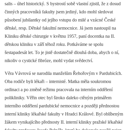
salis –⁠ úhel historický. S bystrostí sobě vlastní zjistil, že z dosud
činných pracovníků fakulty jsem jediný, kdo mohl sledovat
působení jubilantky od jejího vstupu do milé a vzácné České
dětské, resp. Dětské fakultní nemocnice. Já jsem nastoupil na
Kliniku dětské chirurgie v květnu 1957, paní docentka na II.
dětskou kliniku v září téhož roku. Potkáváme se spolu
šestapadesát let. To je jistě dostatečně dlouhá doba, abych o ní,
nikoliv o cystické fibróze, mohl vydat svědectví.
Věra Vávrová se narodila manželům Řehořovým v Pardubicích.
Oba rodiče byli lékaři –⁠ internisté. Matka měla soukromou
ordinaci a po změně režimu pracovala na interním oddělení
polikliniky. Věřin otec byl široko daleko ctěným primářem
interního oddělení pardubické nemocnice a později přednostou
interní kliniky lékařské fakulty v Hradci Králové. Byl oblíbeným
žákem vynikajícího přednosty II. interní kliniky pražské lékařské