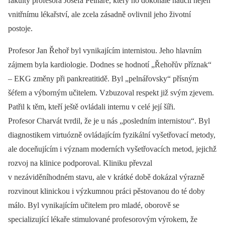
fakulty profesora Josefa Pelnáře, který ho dokonale naučil nejen
vnitřnímu lékařství, ale zcela zásadně ovlivnil jeho životní
postoje.
Profesor Jan Řehoř byl vynikajícím internistou. Jeho hlavním
zájmem byla kardiologie. Dodnes se hodnotí „Řehořův příznak“
–⁠ EKG změny při pankreatitidě. Byl „pelnářovsky“ přísným
šéfem a výborným učitelem. Vzbuzoval respekt již svým zjevem.
Patřil k těm, kteří ještě ovládali internu v celé její šíři.
Profesor Charvát tvrdil, že je u nás „posledním internistou“. Byl
diagnostikem virtuózně ovládajícím fyzikální vyšetřovací metody,
ale doceňujícím i význam moderních vyšetřovacích metod, jejichž
rozvoj na klinice podporoval. Kliniku převzal
v nezáviděníhodném stavu, ale v krátké době dokázal výrazně
rozvinout klinickou i výzkumnou práci pěstovanou do té doby
málo. Byl vynikajícím učitelem pro mladé, oborově se
specializující lékaře stimulované profesorovým výrokem, že