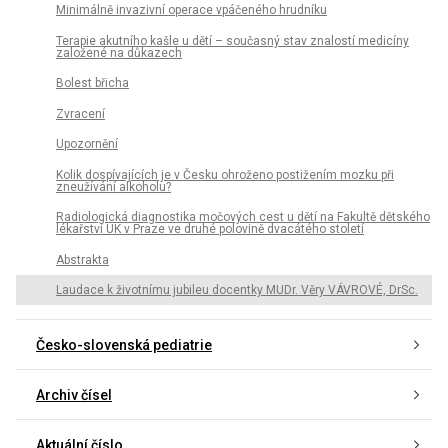
Minimálně invazivní operace vpáčeného hrudníku
Terapie akutního kašle u dětí – současný stav znalostí medicíny
založené na důkazech
Bolest břicha
Zvracení
Upozornění
Kolik dospívajících je v Česku ohroženo postižením mozku při
zneužívání alkoholu?
Radiologická diagnostika močových cest u dětí na Fakultě dětského
lékařství UK v Praze ve druhé polovině dvacátého století
Abstrakta
Laudace k životnímu jubileu docentky MUDr. Věry VÁVROVÉ, DrSc.
Česko-slovenská pediatrie
Archiv čísel
Aktuální číslo