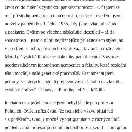
život co do činění s cystickou pankreatofibrózou. Učil jsem se
o ní při studiu pediatrie, a to něco málo, co se o ní vědělo, jsem
udržel v paměti do 29. ledna 1955, kdy jsem zvládnul státnici
z pediatrie. Ovšem po všechna následující desetiletí –⁠ až do
současnosti –⁠ jsem o ní při nejrůznějších příležitostech slyšel jak
v prostředí starého, půvabného Karlova, tak v areálu rozlehlého
Motola. Cystická fibróza se stala díky paní docentce Vávrové
neodmyslitelným fenoménem nemocnice a fakulty, které poslední
léta umocňuje naše genetické pracoviště. Zaznamenal jsem
periody, ve kterých studenti přejmenovávali fakultu na „fakultu
cystické fibrózy“. To nás „nefibrotiky“ občas dráždilo.
Iniciátorem sepsání laudace jsem nebyl já, ale pan profesor
Pohunek. Ovšem přiznávám, že jsem jeho výzvu přijal rád
a s potěšením. Ono je možné vybrat gratulanta z různých úhlů
pohledu. Pan profesor pominul úhel odborný a zvolil –⁠ cum grano