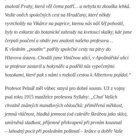
znalostí Prahy, která věž čemu patří… a nebyla to zkouška lehká.
Vedle oněch společných cest na Hradčany, které někdy
vyvrcholily na Vikárce na paprice, kterou nás náš šéf pohostil,
byly to exkurze do botanické zahrady na kvetoucí skalky, kde jsme
čerpali poučení a obdiv pro znalosti našeho profesora…
K všedním „poutím“ patřily společné cesty na pitvy do
Hlavova ústavu. Chodili jsme Viničnou ulicí, v Apolinářské ulici
se profesor zastavil u hokynáře a podělil nás vypečenými
houskami, které pak s námi s rozkoší cestou k Albertovu pojídal.“
Profesor Pelnář měl vůbec smysl pro dobré sousto. Už z vojny
psal roku 1915 manželce profesora Syllaby:
„Chuť Vašich
chvalně známých mandlových obloučků: přiměřená měkkost,
jemná vláčnost, hladká jemnost (od cukráře škrábou jako sklo),
umírněná sladkost, příjemné překvapení při prvním kousnutí
–⁠ lahodný pocit při posledním polknutí –⁠ krátce a dobře Vaše