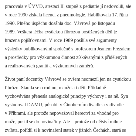
pracovala v ÚVVD, atestaci II. stupně z pediatrie jí nedovolili, ale
v roce 1990 získala licenci z pneumologie. Habilitovala 17. října
1990. Plného úspěchu dosáhla doc. Vávrová po listopadu
1989. Veškerá léčba cystickou fibrózou postižených dětí je
hrazena pojišťovnami. V roce 1989 posílila své argumenty
výsledky publikovanými společně s profesorem Jeanem Frézalem
a prostředky pro výzkumnou činnost získávanými z přidělených
a realizovaných grantů a výzkumných záměrů.
Život paní docentky Vávrové se ovšem neomezil jen na cystickou
fibrózu. Starala se o rodinu, manžela i děti. Příkladně
vychovávána přenesla analogické principy výchovy i na ně. Syn
vystudoval DAMU, působil v Činoherním divadle a v divadle
v Příbrami, ale protože nepovažoval herectví za vhodné pro
muže, pustil se do novinařiny. Ale –⁠ protože od dětství miluje
zvířata, pořídil si k novinaření statek v jižních Čechách, stará se