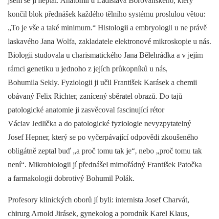
jsem se jí neptal. Anatomii u Ladislava Borovanského, který
končil blok přednášek každého tělního systému proslulou větou:
„To je vše a také minimum.“ Histologii a embryologii u ne právě
laskavého Jana Wolfa, zakladatele elektronové mikroskopie u nás.
Biologii studovala u charismatického Jana Bělehrádka a v jejím
rámci genetiku u jednoho z jejích průkopníků u nás,
Bohumila Sekly. Fyziologii ji učil František Karásek a chemii
obávaný Felix Richter, zanícený sběratel obrazů. Do tajů
patologické anatomie ji zasvěcoval fascinující rétor
Václav Jedlička a do patologické fyziologie nevyzpytatelný
Josef Hepner, který se po vyčerpávající odpovědi zkoušeného
obligátně zeptal buď „a proč tomu tak je“, nebo „proč tomu tak
není“. Mikrobiologii jí přednášel mimořádný František Patočka
a farmakologii dobrotivý Bohumil Polák.
Profesory klinických oborů jí byli: internista Josef Charvát,
chirurg Arnold Jirásek, gynekolog a porodník Karel Klaus,