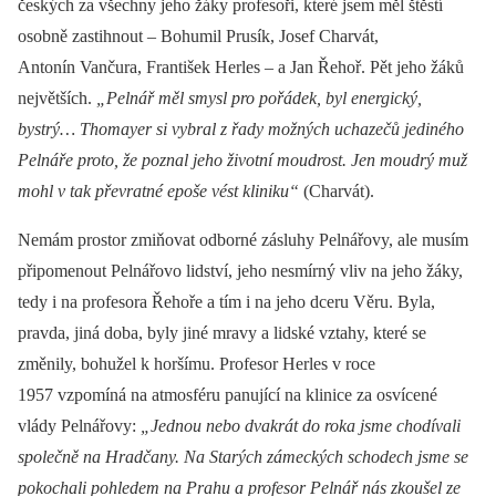
českých za všechny jeho žáky profesoři, které jsem měl štěstí
osobně zastihnout –⁠ Bohumil Prusík, Josef Charvát,
Antonín Vančura, František Herles –⁠ a Jan Řehoř. Pět jeho žáků
největších.
„Pelnář měl smysl pro pořádek, byl energický,
bystrý… Thomayer si vybral z řady možných uchazečů jediného
Pelnáře proto, že poznal jeho životní moudrost. Jen moudrý muž
mohl v tak převratné epoše vést kliniku“
(Charvát).
Nemám prostor zmiňovat odborné zásluhy Pelnářovy, ale musím
připomenout Pelnářovo lidství, jeho nesmírný vliv na jeho žáky,
tedy i na profesora Řehoře a tím i na jeho dceru Věru. Byla,
pravda, jiná doba, byly jiné mravy a lidské vztahy, které se
změnily, bohužel k horšímu. Profesor Herles v roce
1957 vzpomíná na atmosféru panující na klinice za osvícené
vlády Pelnářovy:
„Jednou nebo dvakrát do roka jsme chodívali
společně na Hradčany. Na Starých zámeckých schodech jsme se
pokochali pohledem na Prahu a profesor Pelnář nás zkoušel ze