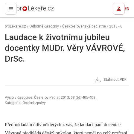
EN
proLékaře.cz
proLékaře.cz
/
Odborné časopisy
/
Česko-slovenská pediatrie
/
2013 - 6
Laudace k životnímu jubileu
docentky MUDr. Věry VÁVROVÉ,
DrSc.
Stáhnout PDF
Vyšlo v časopise:
Čes-slov Pediat 2013; 68 (6): 405-408.
Kategorie: Osobní zprávy
Předpokládám údiv některých z vás, že laudaci paní docentce
Vávrové předkládá dětský onkolog, který neměl po celý profesní