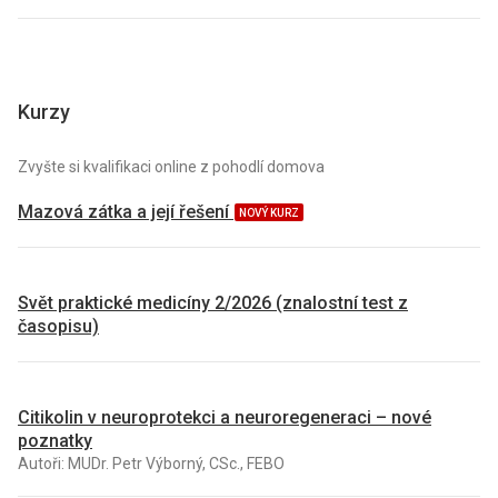
Kurzy
Zvyšte si kvalifikaci online z pohodlí domova
Mazová zátka a její řešení
NOVÝ KURZ
Svět praktické medicíny 2/2026 (znalostní test z
časopisu)
Citikolin v neuroprotekci a neuroregeneraci – nové
poznatky
Autoři: MUDr. Petr Výborný, CSc., FEBO