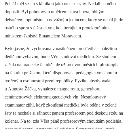
Pelnář měl vztah s klinikou jako otec se syny. Nedali na něho
dopustit. Byl pohotovým umělcem slova i pera, hbitým
debatérem, optimistou a odvážným jedincem, který se nebál jít do
ostrého sporu s fašistickým, kolaborujícím protektorátním
ministrem školství Emanuelem Moravcem.
Bylo jasné, že vychována v nastíněném prostředí a s náležitou
dědičnou výbavou, bude Věra studovat medicínu. Se studiem
začala na hradecké fakultě, ale už po dvou měsících přestoupila
na fakultu pražskou, která disponovala pedagogickým sborem
tvořeným osobnostmi první republiky. Fyziku absolvovala
u Augusta Žáčka, vynálezce magnetronu, generátoru
centimetrových elektromagnetických vln. Nesmlouvavý
examinátor zjihl, když zkoušená medička byla oděna v zelené
šaty (a nechala si sáhnout panem profesorem pod deskou stolu na
kolena). Na to, zda Věra páně profesorovým choutkám podlehla,