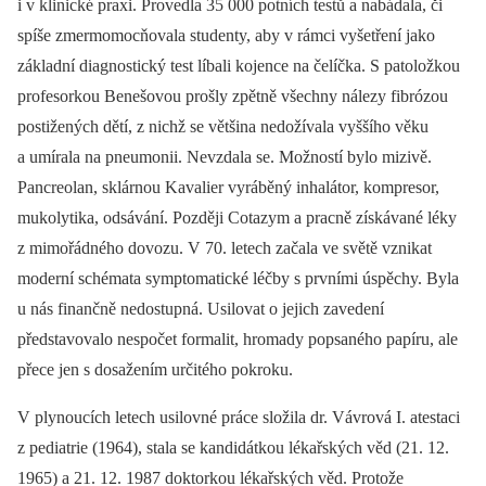
i v klinické praxi. Provedla 35 000 potních testů a nabádala, či
spíše zmermomocňovala studenty, aby v rámci vyšetření jako
základní diagnostický test líbali kojence na čelíčka. S patoložkou
profesorkou Benešovou prošly zpětně všechny nálezy fibrózou
postižených dětí, z nichž se většina nedožívala vyššího věku
a umírala na pneumonii. Nevzdala se. Možností bylo mizivě.
Pancreolan, sklárnou Kavalier vyráběný inhalátor, kompresor,
mukolytika, odsávání. Později Cotazym a pracně získávané léky
z mimořádného dovozu. V 70. letech začala ve světě vznikat
moderní schémata symptomatické léčby s prvními úspěchy. Byla
u nás finančně nedostupná. Usilovat o jejich zavedení
představovalo nespočet formalit, hromady popsaného papíru, ale
přece jen s dosažením určitého pokroku.
V plynoucích letech usilovné práce složila dr. Vávrová I. atestaci
z pediatrie (1964), stala se kandidátkou lékařských věd (21. 12.
1965) a 21. 12. 1987 doktorkou lékařských věd. Protože