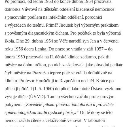
Po promoci, od ledna 1953 do konce dubna 1954 pracovala
doktorka Vávrová na dětském oddělení kladenské nemocnice
s pracovním podílem na infekčním oddělení, porodnici
a výjezdech do terénu. Primář Jiroutek byl výborným praktikem
s pověstným diagnostickým čichem. Pro počátek to byla výborná
škola. Dne 29. dubna 1954 se Věře narodil syn Jan a v červenci
roku 1956 dcera Lenka. Do praxe se vrátila v září 1957 –⁠ do
února 1959 pracovala na II. dětské klinice zadarmo, pak tři
měsíce na dobu určitou, po nich zaskakovala jako obvodní pediatr
čtyři měsíce na Praze 6 a teprve poté se vrátila definitivně na
kliniku. Profesor Houštěk ji totiž zpočátku nechtěl. Krátce po
přijetí ji přidělil (1. 5. 1960) do plicní laboratoře Ústavu výzkumu
vývoje dítěte (ÚVVD). Tam to všechno začalo profesorovým
pokynem:
„Zavedete pilokarpinovou iontoforézu a provedete
epidemiologickou studii cystické fibrózy.“
Od té doby se této
nemoci začala cíleně a celoživotně věnovat. V laboratoři