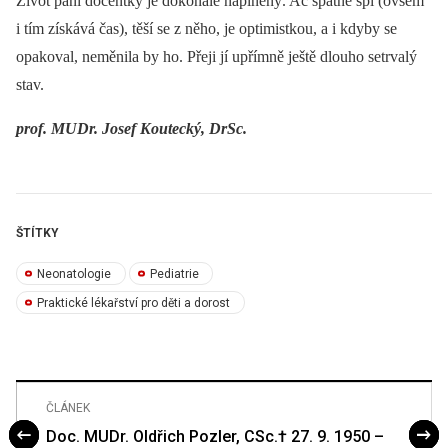
Život paní docentky je dokonale naplněný. Ač špatně spí (ovšem
i tím získává čas), těší se z něho, je optimistkou, a i kdyby se
opakoval, neměnila by ho. Přeji jí upřímně ještě dlouho setrvalý
stav.
prof. MUDr. Josef Koutecký, DrSc.
ŠTÍTKY
Neonatologie
Pediatrie
Praktické lékařství pro děti a dorost
ČLÁNEK
Doc. MUDr. Oldřich Pozler, CSc.† 27. 9. 1950 –