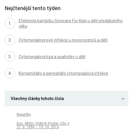
Nejčtenější tento týden
Efektivita kartáčku Sonicare For Kids u dětí předškolního
věku
Cytomegalovirové infekce u novorozenců a dětí
Cytomegaloviróza a spalničky u dětí
Kongenitální a perinatální cytomegalová infekce
Všechny články tohoto čísla
Rejstříky
Doc. MUDr. Oldřich Pozler, CSc.†
27. 9. 1950 – 19. 10. 2013