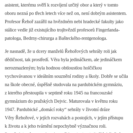
asistent, kterému svěří k rozvíjení určitý obor a který v tomto
oboru nezná po třech letech více než on, není dobrým asistentem.
Profesor Řehoř zazářil na hvězdném nebi hradecké fakulty jako
stálice vedle již existujícího trojhvězdí profesorů Fingerlanda-
patologa, Bedrny-chirurga a Bašteckého-rentgenologa.
Je nasnadě, že u dcery manželů Řehořových sehrály roli jak
dědičnost, tak prostředí. Věra byla jedináčkem, ale jedináčkem
nerozmazleným; byla hodnou obtloustlou holčičkou
vychovávanou v ideálním souznění rodiny a školy. Dobře se učila
na škole obecné, úspěšně studovala na pardubickém gymnáziu,
z kterého přestoupila v septimě roku 1945 na francouzské
gymnázium do pražských Dejvic. Maturovala v květnu roku
1947. Pardubické „domácí roky“ sehrály v životní dráze
Věry Řehořové, v jejích rozvahách a postojích, v jejím přístupu
k životu a k jeho tvárnění nepochybně význačnou roli.