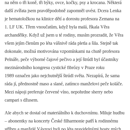
na něm o tři koně, tři býky, ovce, kočky, psy a krocana. Některá
další zvířata jsem pravděpodobně zapomněl uvést. Dcera Lenka
je hematoložkou na klinice dětí a dorostu profesora Zemana na
1. LF UK. Třem vnoučatům, když byla malá, říkala Věra
archandělky. Když už jsem u té rodiny, musím prozradit, že Věra
všem jejím členům po léta vášnivě ráda pletla a šila. Stejně tak
dokonale, možná motivována vzpomínkami na chutě profesora
Pelnáře, peče výborné čajové pečivo a její štrúdl byl účastníky
mezinárodního kongresu cystické fibrózy v Praze roku
1989 označen jako nejchutnější štrúdl světa. Nezapírá, že sama
ráda jí, přednostně maso a slané, zatímco manželovi peče koláče.
Mezi nápoji preferuje červené víno, nepohrdne sherry nebo
campari s džusem.
Ale abych se dostal od materiálního k duchovnímu. Miluje hudbu
–⁠ abonentky na koncerty České filharmonie patří k rodinnému
stříbru a manželé Vávrovi byli po léta pravidelnými hosty mých