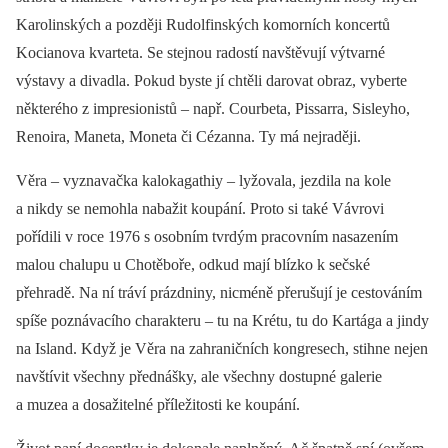
Karolinských a později Rudolfinských komorních koncertů
Kocianova kvarteta. Se stejnou radostí navštěvují výtvarné
výstavy a divadla. Pokud byste jí chtěli darovat obraz, vyberte
některého z impresionistů –⁠ např. Courbeta, Pissarra, Sisleyho,
Renoira, Maneta, Moneta či Cézanna. Ty má nejraději.
Věra –⁠ vyznavačka kalokagathiy –⁠ lyžovala, jezdila na kole
a nikdy se nemohla nabažit koupání. Proto si také Vávrovi
pořídili v roce 1976 s osobním tvrdým pracovním nasazením
malou chalupu u Chotěboře, odkud mají blízko k sečské
přehradě. Na ní tráví prázdniny, nicméně přerušují je cestováním
spíše poznávacího charakteru –⁠ tu na Krétu, tu do Kartága a jindy
na Island. Když je Věra na zahraničních kongresech, stihne nejen
navštívit všechny přednášky, ale všechny dostupné galerie
a muzea a dosažitelné příležitosti ke koupání.