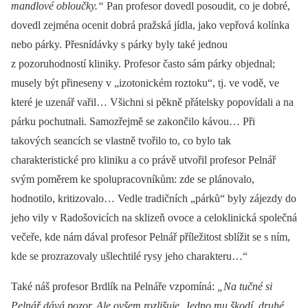
mandlové obloučky.“
Pan profesor dovedl posoudit, co je dobré,
dovedl zejména ocenit dobrá pražská jídla, jako vepřová kolínka
nebo párky. Přesnídávky s párky byly také jednou
z pozoruhodností kliniky. Profesor často sám párky objednal;
musely být přineseny v „izotonickém roztoku“, tj. ve vodě, ve
které je uzenář vařil… Všichni si pěkně přátelsky popovídali a na
párku pochutnali. Samozřejmě se zakončilo kávou… Při
takových seancích se vlastně tvořilo to, co bylo tak
charakteristické pro kliniku a co právě utvořil profesor Pelnář
svým poměrem ke spolupracovníkům: zde se plánovalo,
hodnotilo, kritizovalo… Vedle tradičních „párků“ byly zájezdy do
jeho vily v Radošovicích na sklizeň ovoce a celoklinická společná
večeře, kde nám dával profesor Pelnář příležitost sblížit se s ním,
kde se prozrazovaly ušlechtilé rysy jeho charakteru…“
Také náš profesor Brdlík na Pelnáře vzpomíná:
„Na tučné si
Pelnář dává pozor. Ale ovšem rozlišuje. Jedno mu škodí, druhé