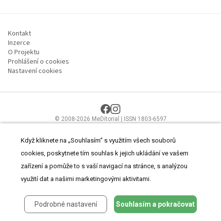
Kontakt
Inzerce
O Projektu
Prohlášení o cookies
Nastavení cookies
© 2008-2026 MeDitorial | ISSN 1803-6597
Stránky proLékaře.cz jsou určeny výhradně odborníkům ve
zdravotnictví.
Čtěte prohlášení
a
Zásady zpracování osobních údajů
.
Když kliknete na „Souhlasím“ s využitím všech souborů
cookies, poskytnete tím souhlas k jejich ukládání ve vašem
zařízení a pomůže to s vaší navigací na stránce, s analýzou
využití dat a našimi marketingovými aktivitami.
Podrobné nastavení
Souhlasím a pokračovat