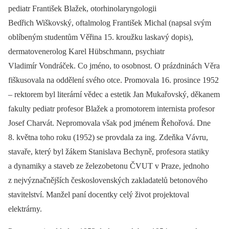
pediatr František Blažek, otorhinolaryngologii
Bedřich Wiškovský, oftalmolog František Michal (napsal svým
oblíbeným studentům Věřina 15. kroužku laskavý dopis),
dermatovenerolog Karel Hübschmann, psychiatr
Vladimír Vondráček. Co jméno, to osobnost. O prázdninách Věra
fiškusovala na oddělení svého otce. Promovala 16. prosince 1952
–⁠ rektorem byl literární vědec a estetik Jan Mukařovský, děkanem
fakulty pediatr profesor Blažek a promotorem internista profesor
Josef Charvát. Nepromovala však pod jménem Řehořová. Dne
8. května toho roku (1952) se provdala za ing. Zdeňka Vávru,
stavaře, který byl žákem Stanislava Bechyně, profesora statiky
a dynamiky a staveb ze železobetonu ČVUT v Praze, jednoho
z nejvýznačnějších československých zakladatelů betonového
stavitelství. Manžel paní docentky celý život projektoval
elektrárny.