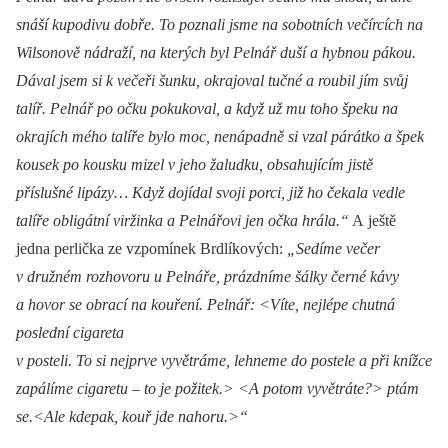
snáší kupodivu dobře. To poznali jsme na sobotních večírcích na
Wilsonově nádraží, na kterých byl Pelnář duší a hybnou pákou.
Dával jsem si k večeři šunku, okrajoval tučné a roubil jím svůj
talíř. Pelnář po očku pokukoval, a když už mu toho špeku na
okrajích mého talíře bylo moc, nenápadně si vzal párátko a špek
kousek po kousku mizel v jeho žaludku, obsahujícím jistě
příslušné lipázy… Když dojídal svoji porci, již ho čekala vedle
talíře obligátní viržinka a Pelnářovi jen očka hrála.“
A ještě
jedna perlička ze vzpomínek Brdlíkových:
„Sedíme večer
v družném rozhovoru u Pelnáře, prázdníme šálky černé kávy
a hovor se obrací na kouření. Pelnář: <Víte, nejlépe chutná
poslední cigareta
v posteli. To si nejprve vyvětráme, lehneme do postele a při knížce
zapálíme cigaretu –⁠ to je požitek.> <A potom vyvětráte?> ptám
se.<Ale kdepak, kouř jde nahoru.>“