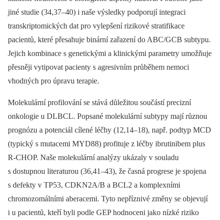
jiné studie (34,37–40) i naše výsledky podporují integraci
transkriptomických dat pro vylepšení rizikové stratifikace
pacientů, které přesahuje binární zařazení do ABC/GCB subtypu.
Jejich kombinace s genetickými a klinickými parametry umožňuje
přesněji vytipovat pacienty s agresivním průběhem nemoci
vhodných pro úpravu terapie.
Molekulární profilování se stává důležitou součástí precizní
onkologie u DLBCL. Popsané molekulární subtypy mají různou
prognózu a potenciál cílené léčby (12,14–18), např. podtyp MCD
(typický s mutacemi MYD88) profituje z léčby ibrutinibem plus
R-CHOP. Naše molekulární analýzy ukázaly v souladu
s dostupnou literaturou (36,41–43), že časná progrese je spojena
s defekty v TP53, CDKN2A/B a BCL2 a komplexními
chromozomálními aberacemi. Tyto nepříznivé změny se objevují
i u pacientů, kteří byli podle GEP hodnoceni jako nízké riziko