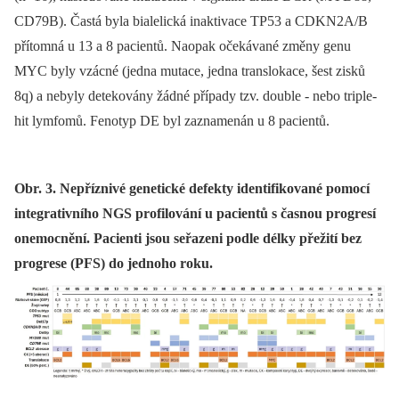
CD79B). Častá byla bialelická inaktivace TP53 a CDKN2A/B
přítomná u 13 a 8 pacientů. Naopak očekávané změny genu
MYC byly vzácné (jedna mutace, jedna translokace, šest zisků
8q) a nebyly detekovány žádné případy tzv. double -⁠ nebo triple-
hit lymfomů. Fenotyp DE byl zaznamenán u 8 pacientů.
Obr. 3. Nepříznivé genetické defekty identifikované pomocí
integrativního NGS profilování u pacientů s časnou progresí
onemocnění. Pacienti jsou seřazeni podle délky přežití bez
progrese (PFS) do jednoho roku.