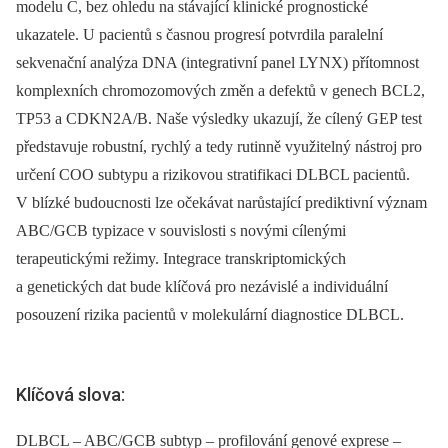
modelu C, bez ohledu na stávající klinické prognostické
ukazatele. U pacientů s časnou progresí potvrdila paralelní
sekvenační analýza DNA (integrativní panel LYNX) přítomnost
komplexních chromozomových změn a defektů v genech BCL2,
TP53 a CDKN2A/B. Naše výsledky ukazují, že cílený GEP test
představuje robustní, rychlý a tedy rutinně využitelný nástroj pro
určení COO subtypu a rizikovou stratifikaci DLBCL pacientů.
V blízké budoucnosti lze očekávat narůstající prediktivní význam
ABC/GCB typizace v souvislosti s novými cílenými
terapeutickými režimy. Integrace transkriptomických
a genetických dat bude klíčová pro nezávislé a individuální
posouzení rizika pacientů v molekulární diagnostice DLBCL.
Klíčová slova:
DLBCL – ABC/GCB subtyp – profilování genové exprese –