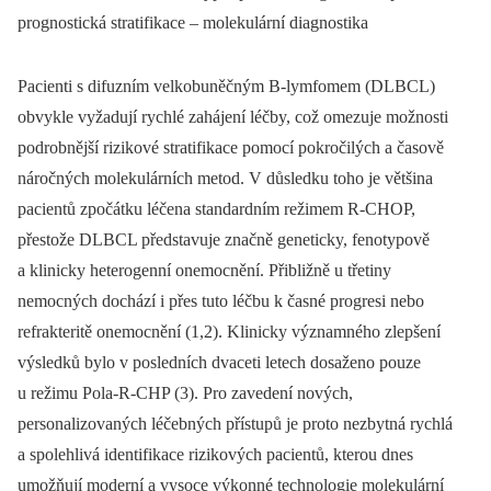
prognostická stratifikace – molekulární diagnostika
Pacienti s difuzním velkobuněčným B-lymfomem (DLBCL)
obvykle vyžadují rychlé zahájení léčby, což omezuje možnosti
podrobnější rizikové stratifikace pomocí pokročilých a časově
náročných molekulárních metod. V důsledku toho je většina
pacientů zpočátku léčena standardním režimem R-CHOP,
přestože DLBCL představuje značně geneticky, fenotypově
a klinicky heterogenní onemocnění. Přibližně u třetiny
nemocných dochází i přes tuto léčbu k časné progresi nebo
refrakteritě onemocnění (1,2). Klinicky významného zlepšení
výsledků bylo v posledních dvaceti letech dosaženo pouze
u režimu Pola-R-CHP (3). Pro zavedení nových,
personalizovaných léčebných přístupů je proto nezbytná rychlá
a spolehlivá identifikace rizikových pacientů, kterou dnes
umožňují moderní a vysoce výkonné technologie molekulární