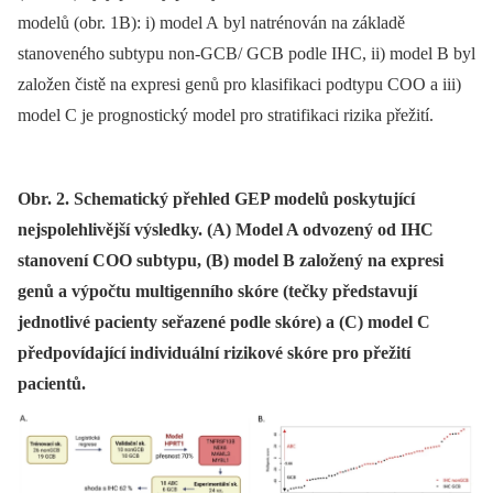
modelů (obr. 1B): i) model A byl natrénován na základě
stanoveného subtypu non-GCB/ GCB podle IHC, ii) model B byl
založen čistě na expresi genů pro klasifikaci podtypu COO a iii)
model C je prognostický model pro stratifikaci rizika přežití.
Obr. 2. Schematický přehled GEP modelů poskytující
nejspolehlivější výsledky. (A) Model A odvozený od IHC
stanovení COO subtypu, (B) model B založený na expresi
genů a výpočtu multigenního skóre (tečky představují
jednotlivé pacienty seřazené podle skóre) a (C) model C
předpovídající individuální rizikové skóre pro přežití
pacientů.