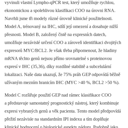
vyvinuli vlastní Lympho-qPCR test, který umožňuje rychlou,
ekonomickou a spolehlivou klasifikaci COO na úrovni RNA.
Navrhli jsme tři modely různé úrovně klinické použitelnosti.
Model A, trénovaný na IHC, sdílí její omezení a dosahuje nižší
přesnosti. Model B, založený čistě na expresních datech,
umožňuje nezávislé určení COO a zároveň identifikaci dvojitých
expresorů MYC/BCL2. Je však třeba připomenout, že hladiny
mRNA těchto genů nejsou přímo srovnatelné s proteinovou
expresí v IHC (35,36), díky rozdílné stabilitě a subcelulární
lokalizaci. Naše data ukazují, že 75% práh GEP odpovídá běžně
užívaným mezním hranicím IHC (MYC >40 %, BCL2 >50 %).
Model C rozšiřuje použití GEP nad rámec klasifikace COO
a představuje samostatný prognostický nástroj, který kombinuje
expresi vybraných genů a věk pacienta. Tento model předpovídá
přežití nezávisle na standardním IPI indexu a tím doplňuje
klinické hodnocení o biologické aspekty nádoru. Podobně jako