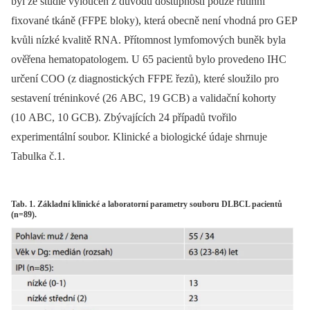
byl ze studie vyloučen z důvodu dostupnosti pouze rutinní
fixované tkáně (FFPE bloky), která obecně není vhodná pro GEP
kvůli nízké kvalitě RNA. Přítomnost lymfomových buněk byla
ověřena hematopatologem. U 65 pacientů bylo provedeno IHC
určení COO (z diagnostických FFPE řezů), které sloužilo pro
sestavení tréninkové (26 ABC, 19 GCB) a validační kohorty
(10 ABC, 10 GCB). Zbývajících 24 případů tvořilo
experimentální soubor. Klinické a biologické údaje shrnuje
Tabulka č.1.
Tab. 1. Základní klinické a laboratorní parametry souboru DLBCL pacientů
(n=89).