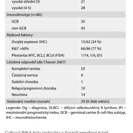
Celková RNA byla izolována z čerstvě zmražené tkáně