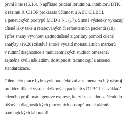
první linie (15,16). Například přidání Ibrutinibu, inhibitoru BTK,
k režimu R-CHOP prokázalo účinnost u ABC-DLBCL
a genetických podtypů MCD a N1 (17). Slibné výsledky vykazují
cílené léky také u relabovaných či refrakterních pacientů (18).
I přes snahy vyvinout zjednodušené algoritmy pomocí cílené
analýzy (19,20) zůstává široké využití molekulárních markerů
v rutinní diagnostice a multicentrických studiích omezené,
zejména kvůli nákladům, dostupnosti technologií a absenci
standardizace.
Cílem této práce bylo vyvinout efektivní a zejména rychlý nástroj
pro identifikaci vysoce rizikových pacientů s DLBCL na základě
cíleného profilování genové exprese, který lze snadno začlenit do
běžných diagnostických pracovních postupů molekulárně-
patologických laboratoří.