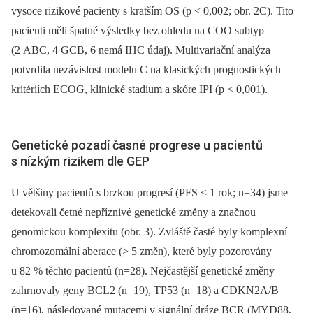
vysoce rizikové pacienty s kratším OS (p < 0,002; obr. 2C). Tito
pacienti měli špatné výsledky bez ohledu na COO subtyp
(2 ABC, 4 GCB, 6 nemá IHC údaj). Multivariační analýza
potvrdila nezávislost modelu C na klasických prognostických
kritériích ECOG, klinické stadium a skóre IPI (p < 0,001).
Genetické pozadí časné progrese u pacientů
s nízkým rizikem dle GEP
U většiny pacientů s brzkou progresí (PFS < 1 rok; n=34) jsme
detekovali četné nepříznivé genetické změny a značnou
genomickou komplexitu (obr. 3). Zvláště časté byly komplexní
chromozomální aberace (> 5 změn), které byly pozorovány
u 82 % těchto pacientů (n=28). Nejčastější genetické změny
zahrnovaly geny BCL2 (n=19), TP53 (n=18) a CDKN2A/B
(n=16), následované mutacemi v signální dráze BCR (MYD88,