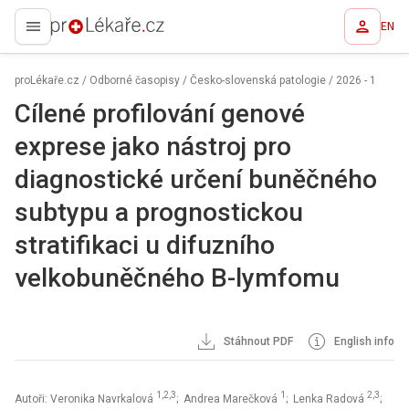
EN
proLékaře.cz
proLékaře.cz
/
Odborné časopisy
/
Česko-slovenská patologie
/
2026 - 1
Cílené profilování genové
exprese jako nástroj pro
diagnostické určení buněčného
subtypu a prognostickou
stratifikaci u difuzního
velkobuněčného B-lymfomu
Stáhnout PDF
English info
1,2,3
1
2,3
Autoři: Veronika Navrkalová
; Andrea Marečková
; Lenka Radová
;