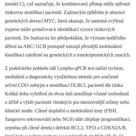
(model C), což naznačuje, že kombinovaný přístup může zpřesnit
rizikovou stratifikaci pacientů. Zajímavým zjištěním je absence
genetických aberací MYC, která ukazuje, že samotná zvýšená
exprese může postačovat k identifikaci vysoce rizikových
pacientů. Do budoucna lze předpokládat, že význam tradičního
dělení na ABC/ GCB postupně ustoupí přesnější molekulární
klasifikaci založené na genetických a transkriptomických znacích.
Z praktického pohledu náš Lympho-qPCR test nabízí rychlou,
modulární a diagnosticky využitelnou metodu pro současné
určení COO subtypu a stratifikaci DLBCL pacientů dle rizika.
Krátká doba vyšetření do dvou dnů umožňuje včasné rozhodnutí
o léčbě a výběr pacientů vhodných pro intenzivnější režimy nebo
klinické studie. Cílené doplnění o molekulární testy (FISH,
Sangerovo sekvenování nebo NGS) dále zlepšuje prognostifikaci,
zejména při cílené detekci defektů BCL2, TP53 a CDKN2A/B,