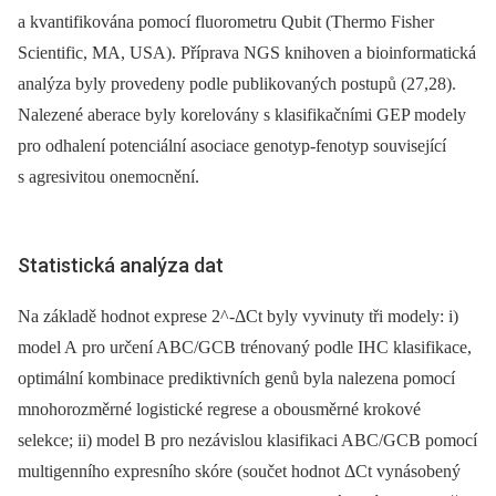
a kvantifikována pomocí fluorometru Qubit (Thermo Fisher
Scientific, MA, USA). Příprava NGS knihoven a bioinformatická
analýza byly provedeny podle publikovaných postupů (27,28).
Nalezené aberace byly korelovány s klasifikačními GEP modely
pro odhalení potenciální asociace genotyp-fenotyp související
s agresivitou onemocnění.
Statistická analýza dat
Na základě hodnot exprese 2^-ΔCt byly vyvinuty tři modely: i)
model A pro určení ABC/GCB trénovaný podle IHC klasifikace,
optimální kombinace prediktivních genů byla nalezena pomocí
mnohorozměrné logistické regrese a obousměrné krokové
selekce; ii) model B pro nezávislou klasifikaci ABC/GCB pomocí
multigenního expresního skóre (součet hodnot ΔCt vynásobený