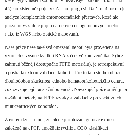
které byly v našem souboru i v nezávislých studiích (36,41,43–
45) konzistentně spojeny s časnou progresí. Dalším přínosem je
analýza komplexních chromozomálních přestaveb, která ale
prozatím vyžaduje přijetí náročných celogenomových metod
(jako je WGS nebo optické mapování).
Naše práce nese také svá omezení, neboť byla provedena na
vzorcích s vysoce kvalitní RNA z čerstvě zmrazené tkáně (bez
zahrnutí běžněji dostupného FFPE materiálu), je retrospektivní
a postrádá externí validační kohortu. Přesto tato studie odráží
dlouhodobou zkušenost jednoho hematoonkologického centra,
což zvyšuje její translační potenciál. Navazující práce směřují na
rozšíření metody na FFPE vzorky a validaci v prospektivních
multicentrických kohortách.
Závěrem lze shrnout, že cílené profilování genové exprese
založené na qPCR umožňuje rychlou COO klasifikaci