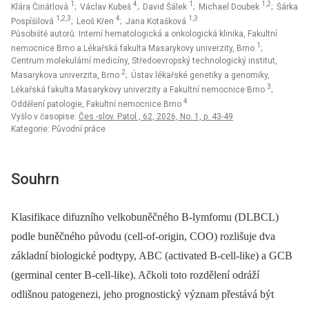
1
4
1
1,2
Klára Činátlová
; Václav Kubeš
; David Šálek
; Michael Doubek
; Šárka
1,2,3
4
1,3
Pospíšilová
; Leoš Křen
; Jana Kotašková
Působiště autorů: Interní hematologická a onkologická klinika, Fakultní
1
nemocnice Brno a Lékařská fakulta Masarykovy univerzity, Brno
;
Centrum molekulární medicíny, Středoevropský technologický institut,
2
Masarykova univerzita, Brno
; Ústav lékařské genetiky a genomiky,
3
Lékařská fakulta Masarykovy univerzity a Fakultní nemocnice Brno
;
4
Oddělení patologie, Fakultní nemocnice Brno
Vyšlo v časopise:
Čes.-slov. Patol., 62, 2026, No. 1, p. 43-49
Kategorie: Původní práce
Souhrn
Klasifikace difuzního velkobuněčného B-lymfomu (DLBCL)
podle buněčného původu (cell-of-origin, COO) rozlišuje dva
základní biologické podtypy, ABC (activated B-cell-like) a GCB
(germinal center B-cell-like). Ačkoli toto rozdělení odráží
odlišnou patogenezi, jeho prognostický význam přestává být