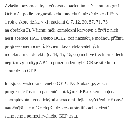
Zvláštní pozornost byla věnována pacientům s časnou progresí,
kteří měli podle prognostického modelu C nízké riziko (PFS <
1 rok a skóre rizika < -1; pacienti č. 7, 12, 30, 57, 71, 73
na obrázku 3). Všichni měli komplexní karyotyp a čtyři z nich
nesli aberace TP53 a/nebo BCL2, což naznačuje možnou příčinu
progrese onemocnění. Pacienti bez detekovatelných
molekulárních defektů (č. 43, 45, 46, 65) měli ve třech případech
nepříznivý podtyp ABC a pouze jeden byl GCB se středním
skóre rizika GEP.
Integrace výsledků cíleného GEP a NGS ukazuje, že časná
progrese je často i u pacientů s nízkým GEP-rizikem spojena
s komplexními genetickými aberacemi. Jejich vyšetření je časově
náročnější, ale může zlepšit rizikovou stratifikaci pacientů
stanovenou pomocí rychlého GEP testu.