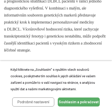
a prognostickou stratifikaci DLBCL pacientů v rámci jednoho
diagnostického vyšetření. V kombinaci s malým, ale
informativním souborem genetických markerů představuje
praktický krok k implementaci personalizované medicíny
u DLBCL. Víceúrovňové hodnocení rizika, které zachycuje
transkriptomický fenotyp i genetickou nestabilitu, může podpořit
časnější identifikaci pacientů s vysokým rizikem a zhodnocení
léčebné strategie.
Když kliknete na „Souhlasím“ s využitím všech souborů
cookies, poskytnete tím souhlas k jejich ukládání ve vašem
zařízení a pomůže to s vaší navigací na stránce, s analýzou
PODĚKOVÁNÍ
využití dat a našimi marketingovými aktivitami.
Tato práce byla podpořena projekty AZV NU22-08-
Podrobné nastavení
Souhlasím a pokračovat
00227 a FNBr 65269705 poskytnutými Ministerstvem