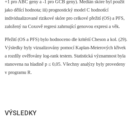
+1 pro ABC geny a -1 pro GCB geny). Medián skóre byl použit
jako dělící hodnota; iii) prognostický model C hodnotící
individualizované rizikové skóre pro celkové přežití (OS) a PFS,
založený na Coxově regresi zahrnující genovou expresi a věk.
Přežití (OS a PFS) bylo hodnoceno dle kritérií Cheson a kol. (29).
Výsledky byly vizualizovány pomocí Kaplan-Meierových křivek
a rozdíly ověřovány log-rank testem. Statistická významnost byla
stanovena na hladině p ≤ 0,05. Všechny analýzy byly provedeny
v programu R.
VÝSLEDKY