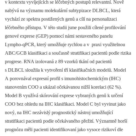
v kontextu vyvíjejících se léčebných postupů relevantní. Nově
nabývá na významu molekulární subtypizace DLBCL, která
vychází ze spektra postižených genů a cílí na personalizaci
léčebného přístupu. V této studii jsme použili cílené profilování
genové exprese (GEP) pomocí námi sestaveného panelu
Lympho-qPCR, který umožňuje rychlou a v praxi využitelnou
ABC/GCB klasifikaci a současně stratifikaci pacientů podle rizika
progrese. RNA izolovaná z 89 vzorků tkání od pacientů
s DLBCL sloužila k vytvoření tří klasifikačních modelů. Model
A porovnával expresní profil s imunohistochemickým (IHC)
stanovením COO a ukázal očekávanou nižší korelaci (62 %).
Model B využívá skórování exprese vybraných genů k určení
COO bez ohledu na IHC klasifikaci. Model C byl vyvinut jako
nový, na IHC nezávislý prognostický nástroj umožňující
stratifikaci pacientů podle očekávaného přežití. Významně horší
prognózu měli pacienti identifikovaní jako vysoce rizikoví dle