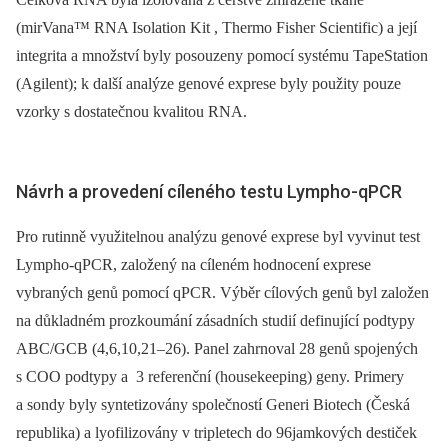
(mirVana™ RNA Isolation Kit , Thermo Fisher Scientific) a její
integrita a množství byly posouzeny pomocí systému TapeStation
(Agilent); k další analýze genové exprese byly použity pouze
vzorky s dostatečnou kvalitou RNA.
Návrh a provedení cíleného testu Lympho-qPCR
Pro rutinně využitelnou analýzu genové exprese byl vyvinut test
Lympho-qPCR, založený na cíleném hodnocení exprese
vybraných genů pomocí qPCR. Výběr cílových genů byl založen
na důkladném prozkoumání zásadních studií definující podtypy
ABC/GCB (4,6,10,21–26). Panel zahrnoval 28 genů spojených
s COO podtypy a 3 referenční (housekeeping) geny. Primery
a sondy byly syntetizovány společností Generi Biotech (Česká
republika) a lyofilizovány v tripletech do 96jamkových destiček