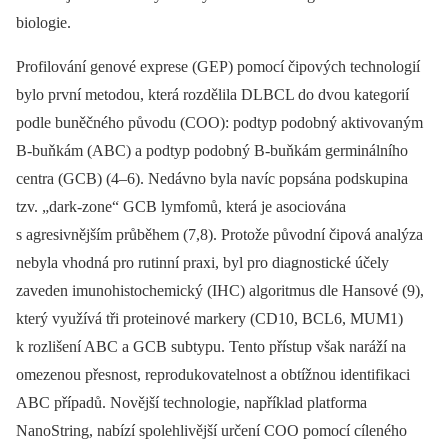
biologie.
Profilování genové exprese (GEP) pomocí čipových technologií
bylo první metodou, která rozdělila DLBCL do dvou kategorií
podle buněčného původu (COO): podtyp podobný aktivovaným
B-buňkám (ABC) a podtyp podobný B-buňkám germinálního
centra (GCB) (4–6). Nedávno byla navíc popsána podskupina
tzv. „dark-zone“ GCB lymfomů, která je asociována
s agresivnějším průběhem (7,8). Protože původní čipová analýza
nebyla vhodná pro rutinní praxi, byl pro diagnostické účely
zaveden imunohistochemický (IHC) algoritmus dle Hansové (9),
který využívá tři proteinové markery (CD10, BCL6, MUM1)
k rozlišení ABC a GCB subtypu. Tento přístup však naráží na
omezenou přesnost, reprodukovatelnost a obtížnou identifikaci
ABC případů. Novější technologie, například platforma
NanoString, nabízí spolehlivější určení COO pomocí cíleného