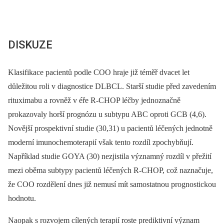
DISKUZE
Klasifikace pacientů podle COO hraje již téměř dvacet let
důležitou roli v diagnostice DLBCL. Starší studie před zavedením
rituximabu a rovněž v éře R-CHOP léčby jednoznačně
prokazovaly horší prognózu u subtypu ABC oproti GCB (4,6).
Novější prospektivní studie (30,31) u pacientů léčených jednotně
moderní imunochemoterapií však tento rozdíl zpochybňují.
Například studie GOYA (30) nezjistila významný rozdíl v přežití
mezi oběma subtypy pacientů léčených R-CHOP, což naznačuje,
že COO rozdělení dnes již nemusí mít samostatnou prognostickou
hodnotu.
Naopak s rozvojem cílených terapií roste prediktivní význam