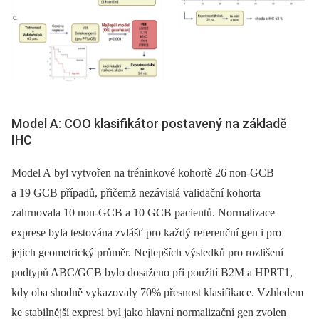
Model A: COO klasifikátor postavený na základě
IHC
Model A byl vytvořen na tréninkové kohortě 26 non-GCB
a 19 GCB případů, přičemž nezávislá validační kohorta
zahrnovala 10 non-GCB a 10 GCB pacientů. Normalizace
exprese byla testována zvlášť pro každý referenční gen i pro
jejich geometrický průměr. Nejlepších výsledků pro rozlišení
podtypů ABC/GCB bylo dosaženo při použití B2M a HPRT1,
kdy oba shodně vykazovaly 70% přesnost klasifikace. Vzhledem
ke stabilnější expresi byl jako hlavní normalizační gen zvolen