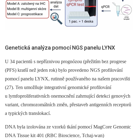
Genetická analýza pomocí NGS panelu LYNX
U 34 pacientů s nepříznivou prognózou (přežitím bez progrese
(PFS) kratší než jeden rok) bylo provedeno NGS profilování
pomocí panelu LYNX, rutinně používaného na našem pracovišti
(27). Ten umožňuje integrativní genomické profilování
u lymfoproliferativních onemocnění zahrnující detekci genových
variant, chromozomálních změn, přestaveb antigenních receptorů
a typických translokací.
DNA byla izolována ze vzorků tkání pomocí MagCore Genomic
DNA Tissue kit 401 (RBC Bioscience, Tchaj-wan)