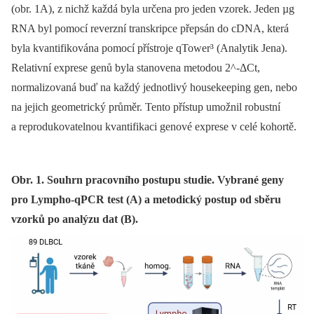
(obr. 1A), z nichž každá byla určena pro jeden vzorek. Jeden µg
RNA byl pomocí reverzní transkripce přepsán do cDNA, která
byla kvantifikována pomocí přístroje qTower³ (Analytik Jena).
Relativní exprese genů byla stanovena metodou 2^-ΔCt,
normalizovaná buď na každý jednotlivý housekeeping gen, nebo
na jejich geometrický průměr. Tento přístup umožnil robustní
a reprodukovatelnou kvantifikaci genové exprese v celé kohortě.
Obr. 1. Souhrn pracovního postupu studie. Vybrané geny
pro Lympho-qPCR test (A) a metodický postup od sběru
vzorků po analýzu dat (B).