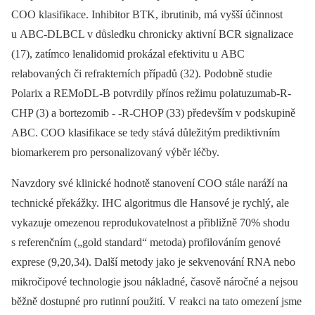
COO klasifikace. Inhibitor BTK, ibrutinib, má vyšší účinnost
u ABC-DLBCL v důsledku chronicky aktivní BCR signalizace
(17), zatímco lenalidomid prokázal efektivitu u ABC
relabovaných či refrakterních případů (32). Podobně studie
Polarix a REMoDL-B potvrdily přínos režimu polatuzumab-R-
CHP (3) a bortezomib -⁠ -R-CHOP (33) především v podskupině
ABC. COO klasifikace se tedy stává důležitým prediktivním
biomarkerem pro personalizovaný výběr léčby.
Navzdory své klinické hodnotě stanovení COO stále naráží na
technické překážky. IHC algoritmus dle Hansové je rychlý, ale
vykazuje omezenou reprodukovatelnost a přibližně 70% shodu
s referenčním („gold standard“ metoda) profilováním genové
exprese (9,20,34). Další metody jako je sekvenování RNA nebo
mikročipové technologie jsou nákladné, časově náročné a nejsou
běžně dostupné pro rutinní použití. V reakci na tato omezení jsme