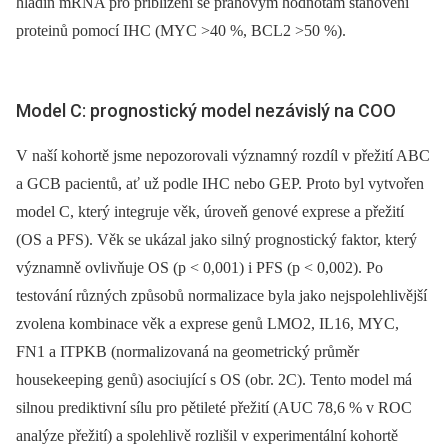
hladin mRNA pro přiblížení se prahovým hodnotám stanovení
proteinů pomocí IHC (MYC >40 %, BCL2 >50 %).
Model C: prognostický model nezávislý na COO
V naší kohortě jsme nepozorovali významný rozdíl v přežití ABC
a GCB pacientů, ať už podle IHC nebo GEP. Proto byl vytvořen
model C, který integruje věk, úroveň genové exprese a přežití
(OS a PFS). Věk se ukázal jako silný prognostický faktor, který
významně ovlivňuje OS (p < 0,001) i PFS (p < 0,002). Po
testování různých způsobů normalizace byla jako nejspolehlivější
zvolena kombinace věk a exprese genů LMO2, IL16, MYC,
FN1 a ITPKB (normalizovaná na geometrický průměr
housekeeping genů) asociující s OS (obr. 2C). Tento model má
silnou prediktivní sílu pro pětileté přežití (AUC 78,6 % v ROC
analýze přežití) a spolehlivě rozlišil v experimentální kohortě