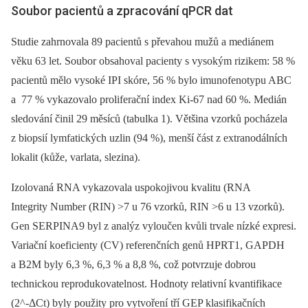
Soubor pacientů a zpracování qPCR dat
Studie zahrnovala 89 pacientů s převahou mužů a mediánem
věku 63 let. Soubor obsahoval pacienty s vysokým rizikem: 58 %
pacientů mělo vysoké IPI skóre, 56 % bylo imunofenotypu ABC
a 77 % vykazovalo proliferační index Ki-67 nad 60 %. Medián
sledování činil 29 měsíců (tabulka 1). Většina vzorků pocházela
z biopsií lymfatických uzlin (94 %), menší část z extranodálních
lokalit (kůže, varlata, slezina).
Izolovaná RNA vykazovala uspokojivou kvalitu (RNA
Integrity Number (RIN) >7 u 76 vzorků, RIN >6 u 13 vzorků).
Gen SERPINA9 byl z analýz vyloučen kvůli trvale nízké expresi.
Variační koeficienty (CV) referenčních genů HPRT1, GAPDH
a B2M byly 6,3 %, 6,3 % a 8,8 %, což potvrzuje dobrou
technickou reprodukovatelnost. Hodnoty relativní kvantifikace
(2^-ΔCt) byly použity pro vytvoření tří GEP klasifikačních