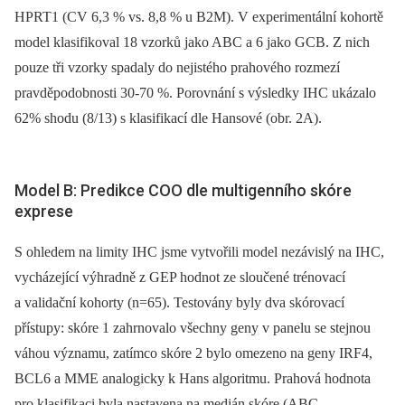
HPRT1 (CV 6,3 % vs. 8,8 % u B2M). V experimentální kohortě
model klasifikoval 18 vzorků jako ABC a 6 jako GCB. Z nich
pouze tři vzorky spadaly do nejistého prahového rozmezí
pravděpodobnosti 30-70 %. Porovnání s výsledky IHC ukázalo
62% shodu (8/13) s klasifikací dle Hansové (obr. 2A).
Model B: Predikce COO dle multigenního skóre
exprese
S ohledem na limity IHC jsme vytvořili model nezávislý na IHC,
vycházející výhradně z GEP hodnot ze sloučené trénovací
a validační kohorty (n=65). Testovány byly dva skórovací
přístupy: skóre 1 zahrnovalo všechny geny v panelu se stejnou
váhou významu, zatímco skóre 2 bylo omezeno na geny IRF4,
BCL6 a MME analogicky k Hans algoritmu. Prahová hodnota
pro klasifikaci byla nastavena na medián skóre (ABC