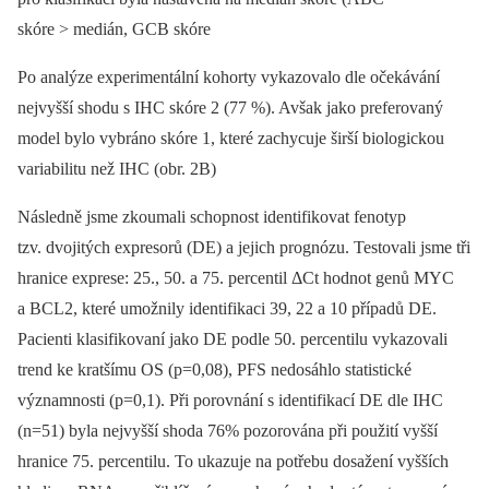
skóre > medián, GCB skóre
Po analýze experimentální kohorty vykazovalo dle očekávání
nejvyšší shodu s IHC skóre 2 (77 %). Avšak jako preferovaný
model bylo vybráno skóre 1, které zachycuje širší biologickou
variabilitu než IHC (obr. 2B)
Následně jsme zkoumali schopnost identifikovat fenotyp
tzv. dvojitých expresorů (DE) a jejich prognózu. Testovali jsme tři
hranice exprese: 25., 50. a 75. percentil ΔCt hodnot genů MYC
a BCL2, které umožnily identifikaci 39, 22 a 10 případů DE.
Pacienti klasifikovaní jako DE podle 50. percentilu vykazovali
trend ke kratšímu OS (p=0,08), PFS nedosáhlo statistické
významnosti (p=0,1). Při porovnání s identifikací DE dle IHC
(n=51) byla nejvyšší shoda 76% pozorována při použití vyšší
hranice 75. percentilu. To ukazuje na potřebu dosažení vyšších