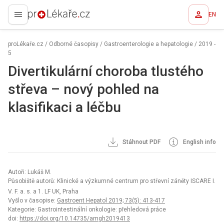
EN
proLékaře.cz
proLékaře.cz
/
Odborné časopisy
/
Gastroenterologie a hepatologie
/
2019 -
5
Divertikulární choroba tlustého
střeva – nový pohled na
klasifikaci a léčbu
Stáhnout PDF
English info
Autoři: Lukáš M.
Působiště autorů: Klinické a výzkumné centrum pro střevní záněty ISCARE I.
V. F. a. s. a 1. LF UK, Praha
Vyšlo v časopise:
Gastroent Hepatol 2019; 73(5): 413-417
Kategorie: Gastrointestinální onkologie: přehledová práce
doi:
https://doi.org/10.14735/amgh2019413