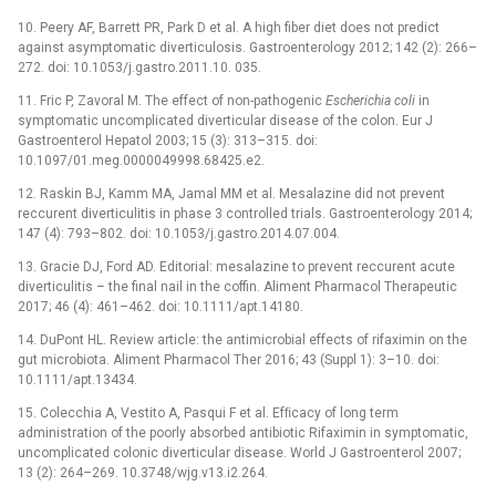
10. Peery AF, Barrett PR, Park D et al. A high fiber diet does not predict
against asymptomatic diverticulosis. Gastroenterology 2012; 142 (2): 266–
272. doi: 10.1053/j.gastro.2011.10. 035.
11. Fric P, Zavoral M. The effect of non-pathogenic
Escherichia coli
in
symptomatic uncomplicated diverticular disease of the colon. Eur J
Gastroenterol Hepatol 2003; 15 (3): 313–315. doi:
10.1097/01.meg.0000049998.68425.e2.
12. Raskin BJ, Kamm MA, Jamal MM et al. Mesalazine did not prevent
reccurent diverticulitis in phase 3 controlled trials. Gastroenterology 2014;
147 (4): 793–802. doi: 10.1053/j.gastro.2014.07.004.
13. Gracie DJ, Ford AD. Editorial: mesalazine to prevent reccurent acute
diverticulitis –⁠ the final nail in the coffin. Aliment Pharmacol Therapeutic
2017; 46 (4): 461–462. doi: 10.1111/apt.14180.
14. DuPont HL. Review article: the antimicrobial effects of rifaximin on the
gut microbiota. Aliment Pharmacol Ther 2016; 43 (Suppl 1): 3–10. doi:
10.1111/apt.13434.
15. Colecchia A, Vestito A, Pasqui F et al. Efﬁcacy of long term
administration of the poorly absorbed antibiotic Rifaximin in symptomatic,
uncomplicated colonic diverticular disease. World J Gastroenterol 2007;
13 (2): 264–269. 10.3748/wjg.v13.i2.264.