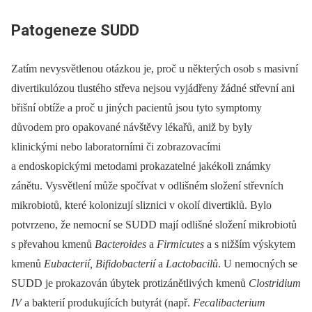
Patogeneze SUDD
Zatím nevysvětlenou otázkou je, proč u některých osob s masivní
divertikulózou tlustého střeva nejsou vyjádřeny žádné střevní ani
břišní obtíže a proč u jiných pacientů jsou tyto symptomy
důvodem pro opakované návštěvy lékařů, aniž by byly
klinickými nebo laboratorními či zobrazovacími
a endoskopickými metodami prokazatelné jakékoli známky
zánětu. Vysvětlení může spočívat v odlišném složení střevních
mikrobiotů, které kolonizují sliznici v okolí divertiklů. Bylo
potvrzeno, že nemocní se SUDD mají odlišné složení mikrobiotů
s převahou kmenů
Bacter
oi
des
a
Firmicutes
a s nižším výskytem
kmenů
Eubacter
ií
, Bifidobacter
ií
a
Lactobacilů
. U nemocných se
SUDD je prokazován úbytek protizánětlivých kmenů
Clostrid
iu
m
IV
a bakterií produkujících butyrát (např.
Fecalibacter
iu
m