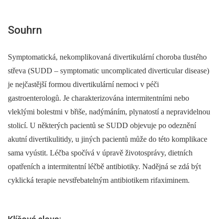
Souhrn
Symptomatická, nekomplikovaná divertikulární choroba tlustého
střeva (SUDD –⁠ symptomatic uncomplicated diverticular disease)
je nejčastější formou divertikulární nemoci v péči
gastroenterologů. Je charakterizována intermitentními nebo
vleklými bolestmi v břiše, nadýmáním, plynatostí a nepravidelnou
stolicí. U některých pacientů se SUDD objevuje po odeznění
akutní divertikulitidy, u jiných pacientů může do této komplikace
sama vyústit. Léčba spočívá v úpravě životosprávy, dietních
opatřeních a intermitentní léčbě antibiotiky. Nadějná se zdá být
cyklická terapie nevstřebatelným antibiotikem rifaximinem.