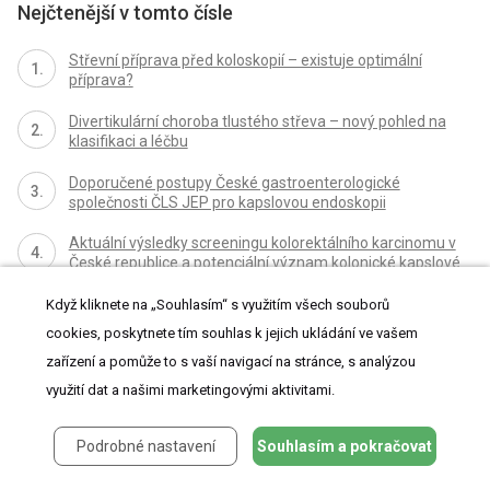
Nejčtenější v tomto čísle
Střevní příprava před koloskopií – existuje optimální
příprava?
Divertikulární choroba tlustého střeva – nový pohled na
klasifikaci a léčbu
Doporučené postupy České gastroenterologické
společnosti ČLS JEP pro kapslovou endoskopii
Aktuální výsledky screeningu kolorektálního karcinomu v
České republice a potenciální význam kolonické kapslové
endoskopie
Když kliknete na „Souhlasím“ s využitím všech souborů
cookies, poskytnete tím souhlas k jejich ukládání ve vašem
zařízení a pomůže to s vaší navigací na stránce, s analýzou
využití dat a našimi marketingovými aktivitami.
Kurzy
Podrobné nastavení
Souhlasím a pokračovat