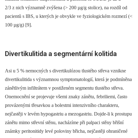
2/3 z nich významně zvýšena (> 200 µg/g stolice), na rozdíl od
pacientů s IBS, u kterých je obvykle ve fyziologickém rozmezí (<
100 µg/g) [9].
Divertikulitida a segmentární kolitida
Asi u 5 % nemocných s divertikulózou tlustého střeva vznikne
divertikulitida s významnou symptomatologií, která je podmíněna
zánětlivým infiltrátem v postiženém segmentu tlustého střeva.
Onemocnění se projevuje všemi znaky zánětu, febriliemi, často
provázenými třesavkou a bolestmi intenzivního charakteru,
nejčastěji v levém hypogastriu a mezogastriu. Dojde-li k prostupu
zánětu mimo střevní stěnu, nacházíme při palpaci stěny břišní
známky peritonitidy levé poloviny břicha, nejčastěji ohraničené