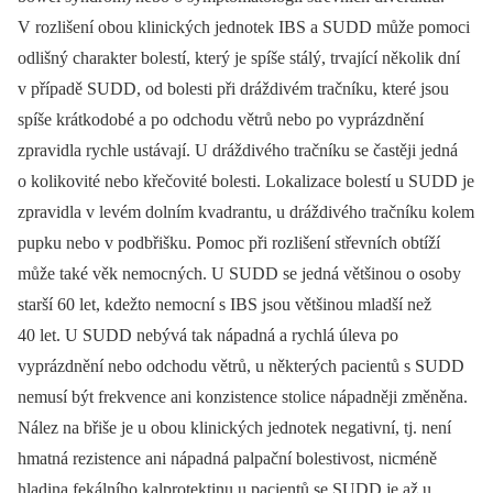
V rozlišení obou klinických jednotek IBS a SUDD může pomoci
odlišný charakter bolestí, který je spíše stálý, trvající několik dní
v případě SUDD, od bolesti při dráždivém tračníku, které jsou
spíše krátkodobé a po odchodu větrů nebo po vyprázdnění
zpravidla rychle ustávají. U dráždivého tračníku se častěji jedná
o kolikovité nebo křečovité bolesti. Lokalizace bolestí u SUDD je
zpravidla v levém dolním kvadrantu, u dráždivého tračníku kolem
pupku nebo v podbřišku. Pomoc při rozlišení střevních obtíží
může také věk nemocných. U SUDD se jedná většinou o osoby
starší 60 let, kdežto nemocní s IBS jsou většinou mladší než
40 let. U SUDD nebývá tak nápadná a rychlá úleva po
vyprázdnění nebo odchodu větrů, u některých pacientů s SUDD
nemusí být frekvence ani konzistence stolice nápadněji změněna.
Nález na břiše je u obou klinických jednotek negativní, tj. není
hmatná rezistence ani nápadná palpační bolestivost, nicméně
hladina fekálního kalprotektinu u pacientů se SUDD je až u