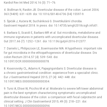
Kardiol Rev Int Med 2014; 16 (3): 71–76.
4. Stollman N, Raskin JB. Diverticular disease of the colon. Lancet 2004;
363 (9409): 631–639. doi: 10.1016/S0140-6736 (04) 15597-9.
5. Špičák J, Kučera M, Suchánková G. Divertikulární choroba.
Gastroent Hepatol 2018. In press. doi: 10.14735/amgh2018csgh.info01.
6. Barbara G, Scaioli E, Barbaro MR et al. Gut microbiota, metabolome and
immune signatures in patients with uncomplicated diverticular disease.
Gut 2017; 66 (7): 1252–1261. doi: 10.1136/gutjnl-2016-312377.
7. Daniels L, Philipszoon LE, Boermasster MA. A hypothesis: important role
for gut microbiota in the ethiopathogenesis of diverticular disease. Dis
colon Rectum 2014; 57 (4): 539–543. doi:
10.1097/DCR.0000000000000078.
8. Kvasnovsky CL, Adams K, Papagrigoridaris S. Diverticular disease is
a chronic gastrointestinal condition: experience from a specialist clinic.
Eur J Gastroenterol Hepatol 2015; 27 (4): 442–448. doi:
10.1097/MEG.0000000000000304.
9. Tursi A, Elisei W, Picchio M et al. Moderate to severe left-lower abdominal
pain is the best symptom characterizing symptomatic uncomplicated
diverticular disease of the colon: a comparison with fecal calprotectin and
clinical setting. J Clin Gastroenterol 2015; 49 (3): 218–221. doi:
10.1097/MCG.0000000000000094.