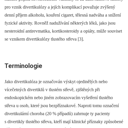
pro vznik divertikulózy a jejích komplikací považuje zvýšený
denní příjem alkoholu, kouření cigaret, tělesná nadváha a snížení
fyzické aktivity. Rovněž nadužívání některých léků, jako jsou
nesteroidní antirevmatika, kortikosteroidy a opiáty, může souviset
se vznikem divertikulózy tlustého střeva [3].
Terminologie
Jako divertikulóza je označován výskyt ojedinělých nebo
vícečetných divertiklů v tlustém střevě, zjištěných při
endoskopickém nebo jiném zobrazovacím vyšetření tlustého
střeva u osob, které jsou bezpříznakové. Naproti tomu označení
divertikulární choroba (20 % případů) zahrnuje ty pacienty
s divertikly tlustého střeva, kteří mají klinické příznaky způsobené