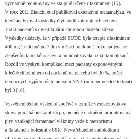
významně redukovány ve skupině léčené rifaximinem [15].
V roce 2011 Bianchi et al publikoval extenzivní metaanalýzu, ve
které analyzoval výsledky čtyř studií zahrnujících celkem
1 660 pacientů s divertikulární chorobou tlustého střeva.
Výsledky ukázaly, že v případě SUDD byla terapie rifaximinem
400 mg 2× denně po 7 dní v měsíci po dobu 1 roku spojena se
zlepšením klinického stavu a minimalizovala riziko komplikací.
Rozdíl ve výskytu komplikací mezi pacienty exponovanými
k léčbě rifaximinem od pacientů na placebu byl 30 %, počet
nemocných vyjádřených indexem NNT (number needed to treat)
byl 3 [16].
Vysvětlení těchto výsledků spočívá v tom, že vysokozbytková
strava pomáhá odstranit zácpu, nicméně nadměrně produkovaný
plyn vznikající fermentací vlákniny vede k meteorismu
a flatulenci s bolestmi v břiše. Nevstřebatelné antibiotikum
rifaximin snižuje fermentaci vlákniny, a tak minimalizuje výskyt