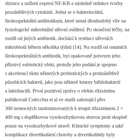
sliznice a snížení expresí NF-KB a následně redukce tvorby
prozánětlivých cytokinů. Jedná se o bakteriocidní,
širokospektrální antibiotikum, které nemá dlouhodobý vliv na
fyziologické mikrobiální střevní osídlení. Po skončení léčby, na
rozdíl od jiných antibiotik, dochází k restituci střevních
mikrobiotů během několika týdnů [14]. Na rozdíl od ostatních
širokospektrálních antibiotik, byl opakovaně potvrzen jeho
příznivý eubiotický efekt, protože jeho podání je spojeno
s akcelerací růstu některých probiotických a protizánětlivě
působících bakterií, jako jsou některé kmeny bifidobakterií
a laktobacilů. První pozitivní zprávy o efektu rifaximinu
publikovali Colecchia et al ve studii zahrnující přes
300 nemocných randomizovaných k terapii rifaximinem 2 ×
400 mg s doplňkovou vysokozbytkovou stravou proti skupině
pouze na vysokozbytkové stravě. Klinické symptomy a také
komplikace divertikulární choroby a divertikulitidy byly