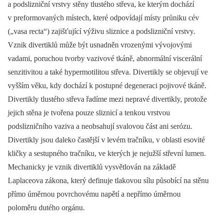
a podslizniční vrstvy stěny tlustého střeva, ke kterým dochází
v preformovaných místech, které odpovídají místy průniku cév
(„vasa recta“) zajišťující výživu sliznice a podslizniční vrstvy.
Vznik divertiklů může být usnadněn vrozenými vývojovými
vadami, poruchou tvorby vazivové tkáně, abnormální viscerální
senzitivitou a také hypermotilitou střeva. Divertikly se objevují ve
vyšším věku, kdy dochází k postupné degeneraci pojivové tkáně.
Divertikly tlustého střeva řadíme mezi nepravé divertikly, protože
jejich stěna je tvořena pouze sliznicí a tenkou vrstvou
podslizničního vaziva a neobsahují svalovou část ani serózu.
Divertikly jsou daleko častější v levém tračníku, v oblasti esovité
kličky a sestupného tračníku, ve kterých je nejužší střevní lumen.
Mechanicky je vznik divertiklů vysvětlován na základě
Laplaceova zákona, který definuje tlakovou sílu působící na stěnu
přímo úměrnou povrchovému napětí a nepřímo úměrnou
poloměru dutého orgánu.