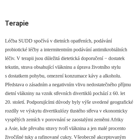
Terapie
Léčba SUDD spočívá v dietních opatřeních, podávání
probiotické léčby a intermitentním podávání antimikrobiálních
léčiv. V terapii jsou důležitá dietetická doporučení −⁠ dostatek
tekutin, strava obsahující vlákninu a úprava životního stylu
s dostatkem pohybu, omezení konzumace kávy a alkoholu.
Představa o zásadním a negativním vlivu nedostatečného příjmu
dietní vlákniny na vznik střevních divertiklů pochází z 60. let
20. století. Podporujícími důvody byly výše uvedené geografické
rozdíly ve výskytu divertikulózy tlustého střeva v ekonomicky
vyspělých zemích v porovnání se zaostalými zeměmi Afriky
a Asie, kde převahu stravy tvoří vláknina a jen malé procento
živočišné tuky a rafinované cukry. Všeobecně akceptovaným