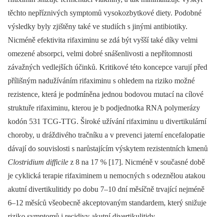
těchto nepříznivých symptomů vysokozbytkové diety. Podobné
výsledky byly zjištěny také ve studiích s jinými antibiotiky.
Nicméně efektivita rifaximinu se zdá být vyšší také díky velmi
omezené absorpci, velmi dobré snášenlivosti a nepřítomnosti
závažných vedlejších účinků. Kritikové této koncepce varují před
přílišným nadužíváním rifaximinu s ohledem na riziko možné
rezistence, která je podmíněna jednou bodovou mutací na cílové
struktuře rifaximinu, kterou je b podjednotka RNA polymerázy
kodón 531 TCG-TTG. Široké užívání rifaximinu u divertikulární
choroby, u dráždivého tračníku a v prevenci jaterní encefalopatie
dávají do souvislosti s narůstajícím výskytem rezistentních kmenů
Clostrid
iu
m difficile
z 8 na 17 % [17]. Nicméně v současné době
je cyklická terapie rifaximinem u nemocných s odeznělou atakou
akutní divertikulitidy po dobu 7–10 dní měsíčně trvající nejméně
6–12 měsíců všeobecně akceptovaným standardem, který snižuje
riziko symptomů i recidivy akutní divertikulitidy.