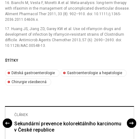
16. Bianchi M, Vesta F, Moretti A et al. Meta-analysis: long-term therapy
with rifaximin in the management of uncomplicated diverticular disease.
Aliment Pharmacol Ther 2011; 33 (8): 902–910. doi: 10.1111/j.1365-
2036.2011.04606.x.
17. Huang JS, Jiang ZD, Garey KW et al. Use od rifamycin drugs and
development of infection by rifamycin-resistant strains of Clostridium
difficile. Antimicrob Agents Chemother 2013; 57 (6): 2690–2693. doi:
10.1128/AAC.00548-13.
ŠTÍTKY
Dětská gastroenterologie
Gastroenterologie a hepatologie
Chirurgie všeobecná
ČLÁNEK
Sekundární prevence kolorektálního karcinomu
v České republice