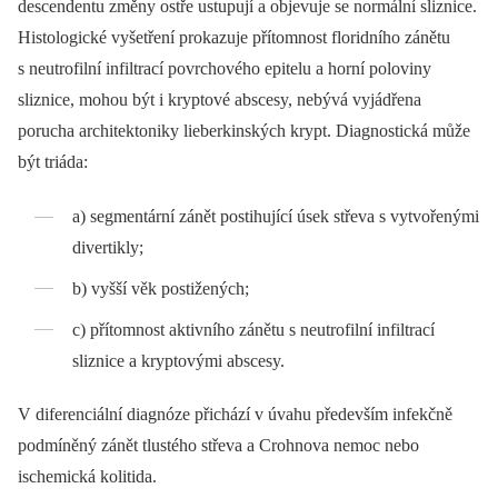
descendentu změny ostře ustupují a objevuje se normální sliznice.
Histologické vyšetření prokazuje přítomnost floridního zánětu
s neutrofilní infiltrací povrchového epitelu a horní poloviny
sliznice, mohou být i kryptové abscesy, nebývá vyjádřena
porucha architektoniky lieberkinských krypt. Diagnostická může
být triáda:
a) segmentární zánět postihující úsek střeva s vytvořenými
divertikly;
b) vyšší věk postižených;
c) přítomnost aktivního zánětu s neutrofilní infiltrací
sliznice a kryptovými abscesy.
V diferenciální diagnóze přichází v úvahu především infekčně
podmíněný zánět tlustého střeva a Crohnova nemoc nebo
ischemická kolitida.