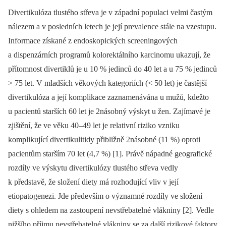
Divertikulóza tlustého střeva je v západní populaci velmi častým
nálezem a v posledních letech je její prevalence stále na vzestupu.
Informace získané z endoskopických screeningových
a dispenzárních programů kolorektálního karcinomu ukazují, že
přítomnost divertiklů je u 10 % jedinců do 40 let a u 75 % jedinců
> 75 let. V mladších věkových kategoriích (< 50 let) je častější
divertikulóza a její komplikace zaznamenávána u mužů, kdežto
u pacientů starších 60 let je 2násobný výskyt u žen. Zajímavé je
zjištění, že ve věku 40–49 let je relativní riziko vzniku
komplikující divertikulitidy přibližně 2násobné (11 %) oproti
pacientům starším 70 let (4,7 %) [1]. Právě nápadné geografické
rozdíly ve výskytu divertikulózy tlustého střeva vedly
k představě, že složení diety má rozhodující vliv v její
etiopatogenezi. Jde především o významné rozdíly ve složení
diety s ohledem na zastoupení nevstřebatelné vlákniny [2]. Vedle
nižšího příjmu nevstřebatelné vlákniny se za další rizikové faktory