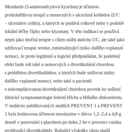
Mesalazin (5-aminosalicylová kyselina) je účinnou
protizánětlivou terapií u nemocných s ulcerózní kolitidou (UC
–⁠ ulcerative colitis), u kterých se podává celkově nebo v podobě
lokální léčby čípky nebo klyzmaty. V této indikaci se používá
nejen jako útočná terapie s cílem snížit aktivitu UC, ale také jako
udržovací terapie remise, minimalizující riziko dalšího vzplanutí
nemoci. Je proto legitimní a logické předpokládat, že podobný
efekt bude mít také u nemocných s divertikulární chorobou
s proběhlou divertikulitidou, u kterých bude snižovat riziko
dalšího vzplanutí nemoci, nebo také u pacientů
s nekomplikovanou divertikulární chorobou povede ke snížení
klinické symptomatologie bolestí břicha a břišního diskomfortu.
V nedávno publikovaných studiích PREVENT 1 a PREVENT
2 byla hodnocena účinnost mesalazinu v dávce 1,2–2,4 a 4,8 g
denně v porovnání s placebem po dobu 2 let v prevenci vzniku
recidivující divertikulitidy. Bohužel výsledky obou studií