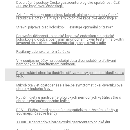
Doporučené postupy České gastroenterologické společnosti ČLS
JEP pro kapslovou endoskopii
Aktuální výsledky screeningu kolorektálního karcinomu v České
republice a potenciální význam kolonické kapslové endoskopie
Střevní příprava před koloskopií – existuje optimální příprava?
Porovnání účinnosti kolonické kapslové endoskopie a optické
koloskopie u osob s pozitivním imunochemickým testem na okultní
krvácení do stolice – multicentrická, prospektivní studie
Papilárny adenokarcinóm žalúdka
Vliv současné léčby na populační data dlouhodobého přežívání
nemocných s karcinomem pankreatu
Divertikulární choroba tlustého střeva – nový pohled na klasifikaci a
léčbu
Mikrobiota v etiopatogenéze a liečbe symptomatickej divertikulovej
choroby hrubého čreva
Nutriční diety u gastroenterologických nemocných vyššího věku s
chronickým onemocněním ledvin
Díl V. – Příčiny úmrtí pacientů s idiopatickými střevními záněty a
související časové trendy
XXXIII. Hildebrandove bardejovské gastroenterologické dni