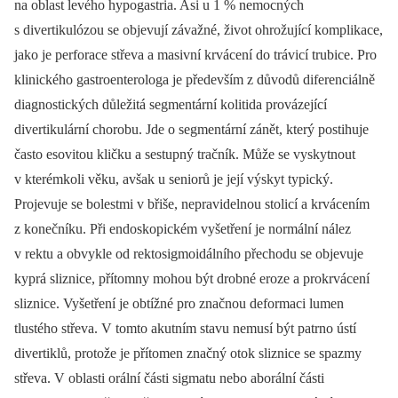
na oblast levého hypogastria. Asi u 1 % nemocných
s divertikulózou se objevují závažné, život ohrožující komplikace,
jako je perforace střeva a masivní krvácení do trávicí trubice. Pro
klinického gastroenterologa je především z důvodů diferenciálně
diagnostických důležitá segmentární kolitida provázející
divertikulární chorobu. Jde o segmentární zánět, který postihuje
často esovitou kličku a sestupný tračník. Může se vyskytnout
v kterémkoli věku, avšak u seniorů je její výskyt typický.
Projevuje se bolestmi v břiše, nepravidelnou stolicí a krvácením
z konečníku. Při endoskopickém vyšetření je normální nález
v rektu a obvykle od rektosigmoidálního přechodu se objevuje
kyprá sliznice, přítomny mohou být drobné eroze a prokrvácení
sliznice. Vyšetření je obtížné pro značnou deformaci lumen
tlustého střeva. V tomto akutním stavu nemusí být patrno ústí
divertiklů, protože je přítomen značný otok sliznice se spazmy
střeva. V oblasti orální části sigmatu nebo aborální části