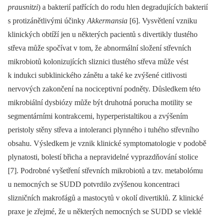
pr
au
snitzi
) a bakterií patřících do rodu hlen degradujících bakterií
s protizánětlivými účinky
Akkermans
ia
[6]. Vysvětlení vzniku
klinických obtíží jen u některých pacientů s divertikly tlustého
střeva může spočívat v tom, že abnormální složení střevních
mikrobiotů kolonizujících sliznici tlustého střeva může vést
k indukci subklinického zánětu a také ke zvýšené citlivosti
nervových zakončení na nociceptivní podněty. Důsledkem této
mikrobiální dysbiózy může být druhotná porucha motility se
segmentárními kontrakcemi, hyperperistaltikou a zvýšením
peristoly stěny střeva a intoleranci plynného i tuhého střevního
obsahu. Výsledkem je vznik klinické symptomatologie v podobě
plynatosti, bolestí břicha a nepravidelné vyprazdňování stolice
[7]. Podrobné vyšetření střevních mikrobiotů a tzv. metabolómu
u nemocných se SUDD potvrdilo zvýšenou koncentraci
slizničních makrofágů a mastocytů v okolí divertiklů. Z klinické
praxe je zřejmé, že u některých nemocných se SUDD se vleklé