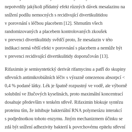
nepotvrdily jakýkoli přídatný efekt různých dávek mesalazinu na
snížení podílu nemocných s recidivující divertikulitidou
v porovnání s léčbou placebem [12]. Shrnutím všech
randomizovaných a placebem kontrolovaných zkoušek
v prevenci divertikulitidy svědčí proto, že mesalazin v této
indikaci nemá větší efekt v porovnání s placebem a nemůže být
v prevenci recidivující divertikulitidy doporučován [13].
Rifaximin je semisyntetický derivát rifamycinu a patří do skupiny
střevních antimikrobiálních léčiv s výrazně omezenou absorpcí <
0,4 % podané látky. Lék je špatně rozpustný ve vodě, ale výborně
solubilní ve žlučových kyselinách, proto maximální koncentrací
dosahuje především v tenkém střevě. Rifaximin blokuje syntézu
proteinu tím, že inhibuje bakteriální RNA polymerázu interakcí
s podjednotkou tohoto enzymu. Jiným mechanizmem účinku se
zdá být snížení adhezivity bakterií k povrchovému epitelu střevní