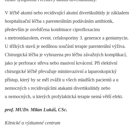
V léčbě akutní nebo recidivující akutní divertikulitidy je základem
hospitalizační léčba s parenterálním podáváním antibiotik,
především je osvědčena kombinace ciprofloxacinu
s metronidazolem, event. cefalosporiny 3. generace a gentamycin.
U těžkých stavů je nedílnou součástí terapie parenterální výživa.
Chirurgická léčba je vyhrazena pro léčbu závažných komplikací,
jako je perforace střeva nebo masivní krvácení. Při elektivní
chirurgické léčbě převažuje miniinvazivní a laparoskopický
přístup, který by se měl zvážit u všech mladších pacientů a u
nemocných s recidivujícími atakami divertikulitidy nebo
u nemocných, u kterých profylaktická terapie nemá větší efekt.
prof. MUDr. Milan Lukáš, CSc.
Klinické a výzkumné centrum