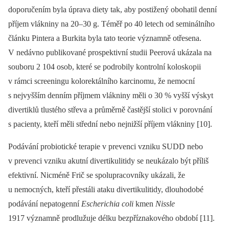
doporučením byla úprava diety tak, aby postižený obohatil denní
příjem vlákniny na 20–30 g. Téměř po 40 letech od seminálního
článku Pintera a Burkita byla tato teorie významně otřesena.
V nedávno publikované prospektivní studii Peerová ukázala na
souboru 2 104 osob, které se podrobily kontrolní koloskopii
v rámci screeningu kolorektálního karcinomu, že nemocní
s nejvyšším denním příjmem vlákniny měli o 30 % vyšší výskyt
divertiklů tlustého střeva a průměrně častější stolici v porovnání
s pacienty, kteří měli střední nebo nejnižší příjem vlákniny [10].
Podávání probiotické terapie v prevenci vzniku SUDD nebo
v prevenci vzniku akutní divertikulitidy se neukázalo být příliš
efektivní. Nicméně Frič se spolupracovníky ukázali, že
u nemocných, kteří přestáli ataku divertikulitidy, dlouhodobé
podávání nepatogenní
Escherichia coli
kmen
Nissle
1917 významně prodlužuje délku bezpříznakového období [11].