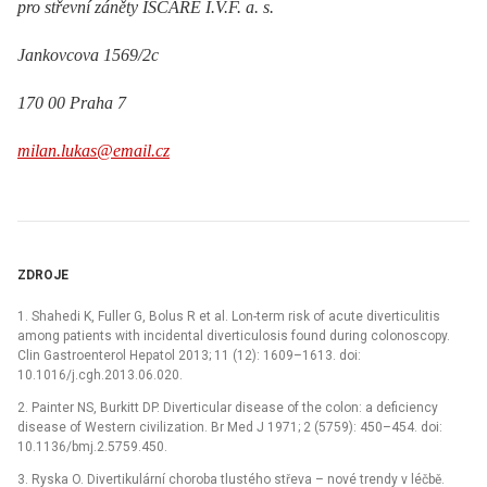
pro střevní záněty ISCARE I.V.F. a. s.
Jankovcova 1569/2c
170 00 Praha 7
milan.lukas@email.cz
ZDROJE
1. Shahedi K, Fuller G, Bolus R et al. Lon-term risk of acute diverticulitis
among patients with incidental diverticulosis found during colonoscopy.
Clin Gastroenterol Hepatol 2013; 11 (12): 1609–1613. doi:
10.1016/j.cgh.2013.06.020.
2. Painter NS, Burkitt DP. Diverticular disease of the colon: a deficiency
disease of Western civilization. Br Med J 1971; 2 (5759): 450–454. doi:
10.1136/bmj.2.5759.450.
3. Ryska O. Divertikulární choroba tlustého střeva –⁠ nové trendy v léčbě.