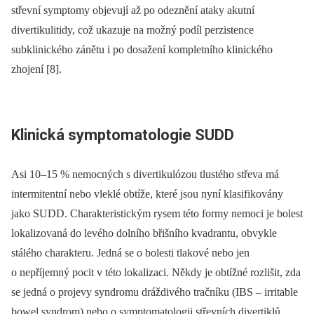
střevní symptomy objevují až po odeznění ataky akutní
divertikulitidy, což ukazuje na možný podíl perzistence
subklinického zánětu i po dosažení kompletního klinického
zhojení [8].
Klinická symptomatologie SUDD
Asi 10–15 % nemocných s divertikulózou tlustého střeva má
intermitentní nebo vleklé obtíže, které jsou nyní klasifikovány
jako SUDD. Charakteristickým rysem této formy nemoci je bolest
lokalizovaná do levého dolního břišního kvadrantu, obvykle
stálého charakteru. Jedná se o bolesti tlakové nebo jen
o nepříjemný pocit v této lokalizaci. Někdy je obtížné rozlišit, zda
se jedná o projevy syndromu dráždivého tračníku (IBS –⁠ irritable
bowel syndrom) nebo o symptomatologii střevních divertiklů.