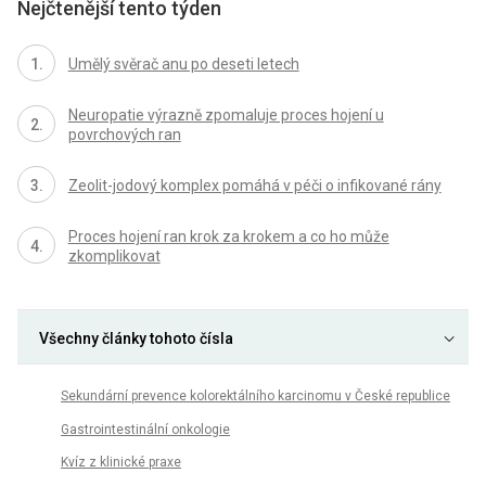
Nejčtenější tento týden
Umělý svěrač anu po deseti letech
Neuropatie výrazně zpomaluje proces hojení u
povrchových ran
Zeolit-jodový komplex pomáhá v péči o infikované rány
Proces hojení ran krok za krokem a co ho může
zkomplikovat
Všechny články tohoto čísla
Sekundární prevence kolorektálního karcinomu v České republice
Gastrointestinální onkologie
Kvíz z klinické praxe