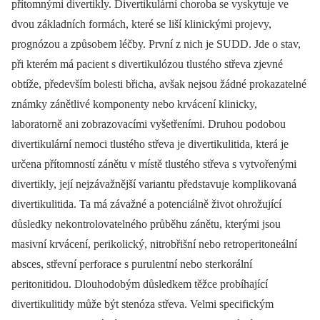
přítomnými divertikly. Divertikulární choroba se vyskytuje ve
dvou základních formách, které se liší klinickými projevy,
prognózou a způsobem léčby. První z nich je SUDD. Jde o stav,
při kterém má pacient s divertikulózou tlustého střeva zjevné
obtíže, především bolesti břicha, avšak nejsou žádné prokazatelné
známky zánětlivé komponenty nebo krvácení klinicky,
laboratorně ani zobrazovacími vyšetřeními. Druhou podobou
divertikulární nemoci tlustého střeva je divertikulitida, která je
určena přítomností zánětu v místě tlustého střeva s vytvořenými
divertikly, její nejzávažnější variantu představuje komplikovaná
divertikulitida. Ta má závažné a potenciálně život ohrožující
důsledky nekontrolovatelného průběhu zánětu, kterými jsou
masivní krvácení, perikolický, nitrobřišní nebo retroperitoneální
absces, střevní perforace s purulentní nebo sterkorální
peritonitidou. Dlouhodobým důsledkem těžce probíhající
divertikulitidy může být stenóza střeva. Velmi specifickým