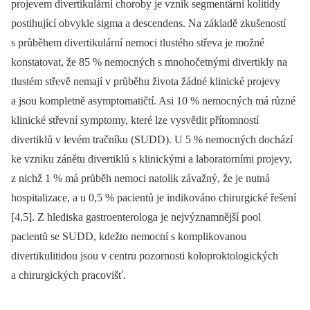
projevem divertikulární choroby je vznik segmentární kolitidy
postihující obvykle sigma a descendens. Na základě zkušeností
s průběhem divertikulární nemoci tlustého střeva je možné
konstatovat, že 85 % nemocných s mnohočetnými divertikly na
tlustém střevě nemají v průběhu života žádné klinické projevy
a jsou kompletně asymptomatičtí. Asi 10 % nemocných má různé
klinické střevní symptomy, které lze vysvětlit přítomností
divertiklů v levém tračníku (SUDD). U 5 % nemocných dochází
ke vzniku zánětu divertiklů s klinickými a laboratorními projevy,
z nichž 1 % má průběh nemoci natolik závažný, že je nutná
hospitalizace, a u 0,5 % pacientů je indikováno chirurgické řešení
[4,5]. Z hlediska gastroenterologa je nejvýznamnější pool
pacientů se SUDD, kdežto nemocní s komplikovanou
divertikulitidou jsou v centru pozornosti koloproktologických
a chirurgických pracovišť.