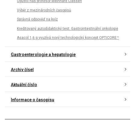
Opustil nás profesor Meinhard Classen
Výběr z mezinárodních časopisů
Správná odpověď na kvíz
Kreditovaný autodidaktický test: Gastrointestinální onkologie
Asacol 1,6 g využívá nový technologický koncept OPTICORE™
Gastroenterologie a hepatologie
Archiv čísel
Aktuální číslo
Informace o časopisu