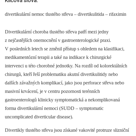
Klíčová slova:
divertikulární nemoc tlustého střeva – divertikulitida – rifaximin
Divertikulární choroba tlustého střeva patří mezi jedny
z nejčastějších onemocnění v gastroenterologické praxi.
V posledních letech se změnil přístup s ohledem na klasifikaci,
medikamentózní terapii a také na indikace k chirurgické
intervenci u této chorobné jednotky. Na rozdíl od kolorektálních
chirurgů, kteří řeší problematiku akutní divertikulitidy nebo
dalších závažných komplikací, jako jsou perforace střeva nebo
masivní krvácení, je v centru pozornosti terénních
gastroenterologů klinicky symptomatická a nekomplikovaná
forma divertikulární nemoci (SUDD –⁠ symptomatic
uncomplicated diverticular disease).
Divertikly tlustého střeva jsou získané vakovité protruze slizniční