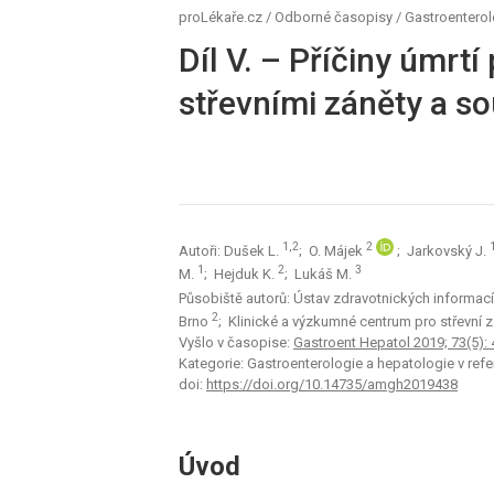
proLékaře.cz
/
Odborné časopisy
/
Gastroenterol
Díl V. – Příčiny úmrtí
střevními záněty a so
1,2
2
Autoři: Dušek L.
; O. Májek
; Jarkovský J.
1
2
3
M.
; Hejduk K.
; Lukáš M.
Působiště autorů: Ústav zdravotnických informací 
2
Brno
; Klinické a výzkumné centrum pro střevní zán
Vyšlo v časopise:
Gastroent Hepatol 2019; 73(5):
Kategorie: Gastroenterologie a hepatologie v refe
doi:
https://doi.org/10.14735/amgh2019438
Úvod