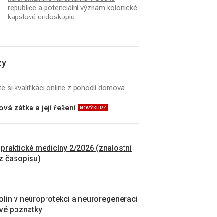
republice a potenciální význam kolonické
kapslové endoskopie
zy
e si kvalifikaci online z pohodlí domova
vá zátka a její řešení
NOVÝ KURZ
 praktické medicíny 2/2026 (znalostní
 z časopisu)
kolin v neuroprotekci a neuroregeneraci
vé poznatky