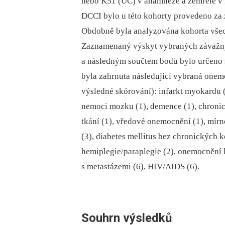
nebo K51 (UC) v anamnéze a zemřelé v
DCCI bylo u této kohorty provedeno za 
Obdobně byla analyzována kohorta všec
Zaznamenaný výskyt vybraných závažn
a následným součtem bodů bylo určeno 
byla zahrnuta následující vybraná onem
výsledné skórování): infarkt myokardu (
nemoci mozku (1), demence (1), chroni
tkání (1), vředové onemocnění (1), mírn
(3), diabetes mellitus bez chronických 
hemiplegie/paraplegie (2), onemocnění 
s metastázemi (6), HIV/AIDS (6).
Souhrn výsledků