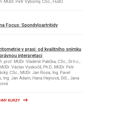
i: MUDr. Petr Výborný, CSc., FEBO
a Focus: Spondyloartritidy
itometrie v praxi: od kvalitního snímku
právnou interpretaci
i: prof. MUDr. Vladimír Palička, CSc., Dr.h.c.,
MUDr. Václav Vyskočil, Ph.D., MUDr. Petr
ický, CSc., MUDr. Jan Rosa, Ing. Pavel
k, Ing. Jan Adam, Hana Hejnová, DiS., Jana
ková
HNY KURZY