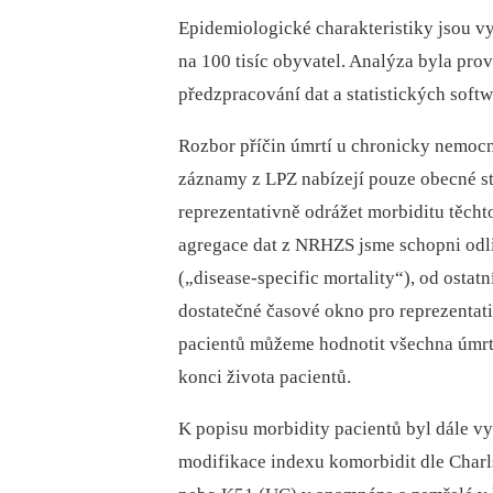
Epidemiologické charakteristiky jsou vy
na 100 tisíc obyvatel. Analýza byla pro
předzpracování dat a statistických soft
Rozbor příčin úmrtí u chronicky nemoc
záznamy z LPZ nabízejí pouze obecné st
reprezentativně odrážet morbiditu těcht
agregace dat z NRHZS jsme schopni odliš
(„disease-specific mortality“), od osta
dostatečné časové okno pro reprezentati
pacientů můžeme hodnotit všechna úmrtí
konci života pacientů.
K popisu morbidity pacientů byl dále v
modifikace indexu komorbidit dle Charl