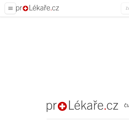
proLékaře.cz
Čl
proLékaře.cz