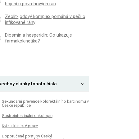
hojení u povrchových ran
Zeolit-jodový komplex pomáhá v péči o
infikované rány
Diosmin a hesperidin: Co ukazuje
farmakokinetika?
šechny články tohoto čísla
Sekundární prevence kolorektálního karcinomu v
České republice
Gastrointestinální onkologie
Kvíz z klinické praxe
Doporučené postupy České