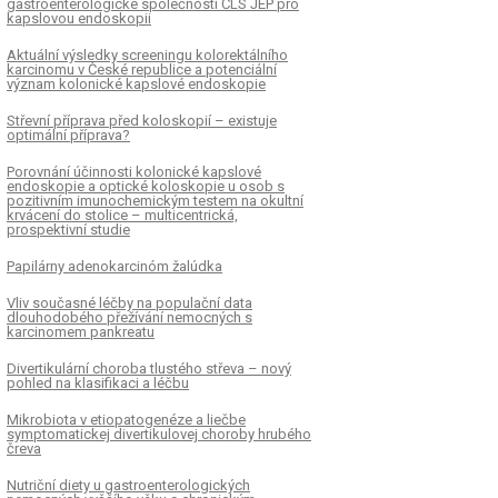
gastroenterologické společnosti ČLS JEP pro
kapslovou endoskopii
Aktuální výsledky screeningu kolorektálního
karcinomu v České republice a potenciální
význam kolonické kapslové endoskopie
Střevní příprava před koloskopií – existuje
optimální příprava?
Porovnání účinnosti kolonické kapslové
endoskopie a optické koloskopie u osob s
pozitivním imunochemickým testem na okultní
krvácení do stolice – multicentrická,
prospektivní studie
Papilárny adenokarcinóm žalúdka
Vliv současné léčby na populační data
dlouhodobého přežívání nemocných s
karcinomem pankreatu
Divertikulární choroba tlustého střeva – nový
pohled na klasifikaci a léčbu
Mikrobiota v etiopatogenéze a liečbe
symptomatickej divertikulovej choroby hrubého
čreva
Nutriční diety u gastroenterologických