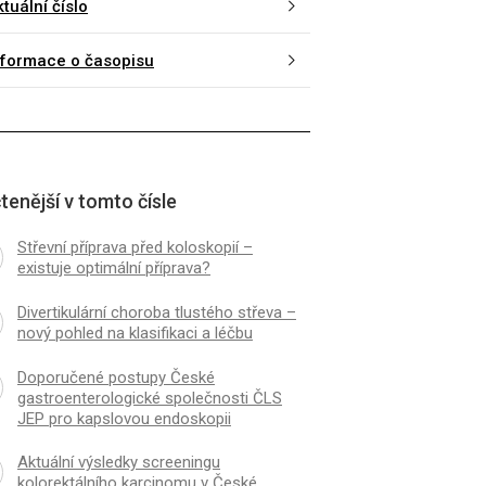
tuální číslo
nformace o časopisu
tenější v tomto čísle
Střevní příprava před koloskopií –
existuje optimální příprava?
Divertikulární choroba tlustého střeva –
nový pohled na klasifikaci a léčbu
Doporučené postupy České
gastroenterologické společnosti ČLS
JEP pro kapslovou endoskopii
Aktuální výsledky screeningu
kolorektálního karcinomu v České