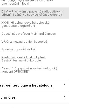
nemocných vyššího věku s chronickým
onemocněním ledvin
Díl V. – Příčiny úmrtí pacientů s idiopatickými
střevními záněty a související časové trendy
XXXIII. Hildebrandove bardejovské
gastroenterologické dni
Opustil nás profesor Meinhard Classen
Výběr z mezinárodních časopisů
Správná odpověď na kvíz
Kreditovaný autodidaktický test:
Gastrointestinální onkologie
Asacol 1,6 g využívá nový technologický
koncept OPTICORE™
astroenterologie a hepatologie
chiv čísel