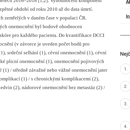
 letech 2016–2018 [1,2]. Vyhodnocení komponent
Ak
zpětné období od roku 2010 až do data úmrtí.
I
h zemřelých v daném čase v populaci ČR.
ých onemocnění byl bodově ohodnocen
skóre pro každého pacienta. Do kvantifikace DCCI
ocnění (v závorce je uveden počet bodů pro
1), srdeční selhání (1), cévní onemocnění (1), cévní
Nejč
cké plicní onemocnění (1), onemocnění pojivových
é (1) / středně závažné nebo vážné onemocnění jater
komplikací (1) / s chronickými komplikacemi (2),
ledvin (2), nádorové onemocnění bez metastáz (2) /