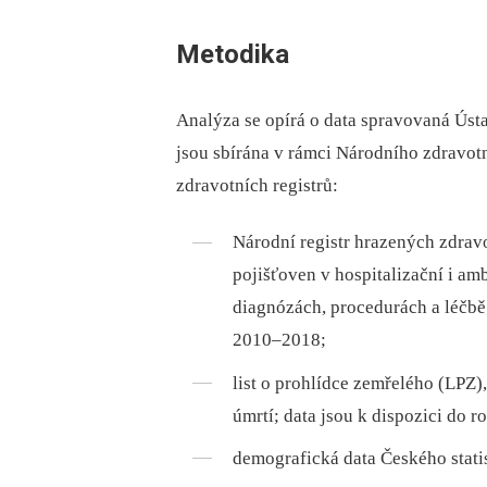
Metodika
Analýza se opírá o data spravovaná Ústa
jsou sbírána v rámci Národního zdravo
zdravotních registrů:
Národní registr hrazených zdrav
pojišťoven v hospitalizační i am
diagnózách, procedurách a léčbě;
2010–2018;
list o prohlídce zemřelého (LPZ)
úmrtí; data jsou k dispozici do r
demografická data Českého stati