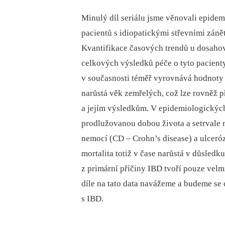
Minulý díl seriálu jsme věnovali epide
pacientů s idiopatickými střevními záně
Kvantifikace časových trendů u dosaho
celkových výsledků péče o tyto pacient
v současnosti téměř vyrovnává hodnoty 
narůstá věk zemřelých, což lze rovněž př
a jejím výsledkům. V epidemiologických 
prodlužovanou dobou života a setrvale 
nemocí (CD –⁠ Crohn’s disease) a ulceróz
mortalita totiž v čase narůstá v důsled
z primární příčiny IBD tvoří pouze vel
díle na tato data navážeme a budeme se d
s IBD.