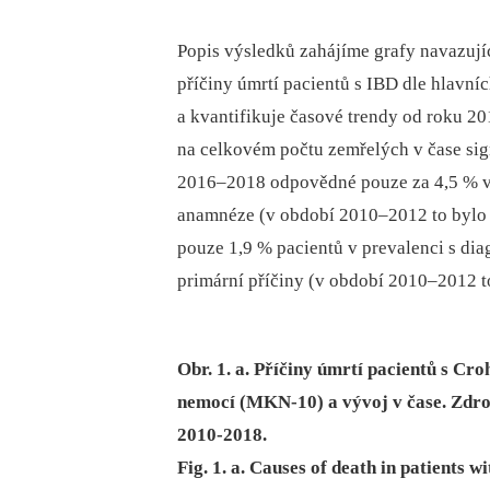
Popis výsledků zahájíme grafy navazujíc
příčiny úmrtí pacientů s IBD dle hlavn
a kvantifikuje časové trendy od roku 201
na celkovém počtu zemřelých v čase sign
2016–2018 odpovědné pouze za 4,5 % vš
anamnéze (v období 2010–2012 to bylo 9,
pouze 1,9 % pacientů v prevalenci s di
primární příčiny (v období 2010–2012 t
Obr. 1. a. Příčiny úmrtí pacientů s Cr
nemocí (MKN-10) a vývoj v čase. Zdro
2010-2018.
Fig. 1. a. Causes of death in patients 