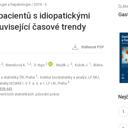
ogie a hepatologie
/
2019 - 5
ČLÁN
 pacientů s idiopatickými
Gas
uvisející časové trendy
Stáhnout PDF
1,2
1,2
2
2
1
; Benešová K.
; O. Ngo
; Mužík J.
; Kubát J.
; Blaha
1
a statistiky ČR, Praha
; Institut biostatistiky a analýz, LF MU,
3
ěty ISCARE I. V. F. a. s. a 1. LF UK, Praha
 438-443
renčních statistikách: původní práce
Nejč