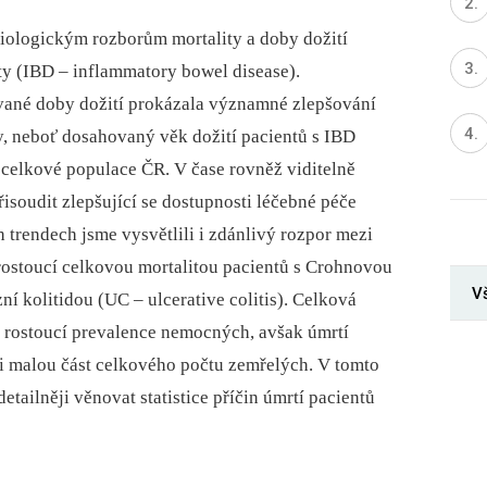
miologickým rozborům mortality a doby dožití
ty (IBD –⁠ inflammatory bowel disease).
vané doby dožití prokázala významné zlepšování
y, neboť dosahovaný věk dožití pacientů s IBD
celkové populace ČR. V čase rovněž viditelně
isoudit zlepšující se dostupnosti léčebné péče
trendech jsme vysvětlili i zdánlivý rozpor mezi
rostoucí celkovou mortalitou pacientů s Crohnovou
V
ní kolitidou (UC –⁠ ulcerative colitis). Celková
ku rostoucí prevalence nemocných, avšak úmrtí
mi malou část celkového počtu zemřelých. V tomto
etailněji věnovat statistice příčin úmrtí pacientů