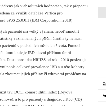
jádřeny jak v absolutních hodnotách, tak v přepočtu
vedena za využití databáze Vertica pro
warů SPSS 25.0.0.1 (IBM Corporation, 2018).
ných pacientů má velký význam, neboť samotné
atistiky zaznamenaných příčin úmrtí a ty nemusí
o pacientů v posledních měsících života. Pomocí
it úmrtí, kde je IBD hlavní příčinou úmrtí
tních. Dostupnost dat NRHZS od roku 2010 poskytuje
vní popis celkové prevalence IBD a u této kohorty
 a zkoumat jejich příčiny či zdravotní problémy na
G
yužit tzv. DCCI komorbiditní index (Deyova
Ar
sonové), a to pro pacienty s diagnózou K50 (CD)