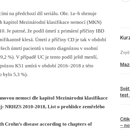
ími na předchozí díl seriálu. Obr. 1a–b shrnuje
ích kapitol Mezinárodní klasifikace nemocí (MKN)
0. Je patrné, že podíl úmrtí z primární příčiny IBD
Kur
ifikantně klesá. Úmrtí z příčiny CD je tak v období
ech úmrtí pacientů s touto diagnózou v osobní
Zvyšt
2 %). V případě UC je tento podíl ještě menší,
Mazo
agnózou K51 umírá v období 2016–2018 z této
o bylo 5,3 %).
Svět
test
ohnovou nemocí dle kapitol Mezinárodní klasifikace
j: NRHZS 2010-2018, List o prohlídce zemřelého
Citi
with Crohn’s disease according to chapters of
– no