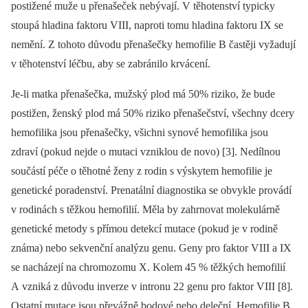
postižené muže u přenašeček nebývají. V těhotenství typicky
stoupá hladina faktoru VIII, naproti tomu hladina faktoru IX se
nemění. Z tohoto důvodu přenašečky hemofilie B častěji vyžadují
v těhotenství léčbu, aby se zabránilo krvácení.
Je-li matka přenašečka, mužský plod má 50% riziko, že bude
postižen, ženský plod má 50% riziko přenašečství, všechny dcery
hemofilika jsou přenašečky, všichni synové hemofilika jsou
zdraví (pokud nejde o mutaci vzniklou de novo) [3]. Nedílnou
součástí péče o těhotné ženy z rodin s výskytem hemofilie je
genetické poradenství. Prenatální diagnostika se obvykle provádí
v rodinách s těžkou hemofilií. Měla by zahrnovat molekulárně
genetické metody s přímou detekcí mutace (pokud je v rodině
známa) nebo sekvenční analýzu genu. Geny pro faktor VIII a IX
se nacházejí na chromozomu X. Kolem 45 % těžkých hemofilií
A vzniká z důvodu inverze v intronu 22 genu pro faktor VIII [8].
Ostatní mutace jsou převážně bodové nebo deleční. Hemofilie B