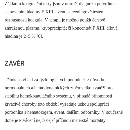
Základní koagulační testy jsou v normě, diagnózu potvrdíme
stanovením hladiny F XIII, event. screeningově testem
rozpustnosti koagula. V terapii je možno použít čerstvě
zmraženou plazmu, kryoprecipitát či koncentrát F XIII, cílová
hladina je 2–5 % [6].
ZÁVĚR
Těhotenství je i za fyziologických podmínek z důvodu
hormonálních a hemodynamických změn velkou zátěží pro
stabilitu hemokoagulačního systému, v případě přítomnosti
krvácivé choroby toto období vyžaduje úzkou spolupráci
porodníka s hematologem, event. dalšími odborníky. V současné
době je krvácení nejčastější příčinou mateřské mortality.