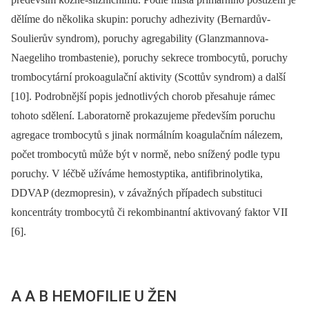
dělíme do několika skupin: poruchy adhezivity (Bernardův-
Soulierův syndrom), poruchy agregability (Glanzmannova-
Naegeliho trombastenie), poruchy sekrece trombocytů, poruchy
trombocytární prokoagulační aktivity (Scottův syndrom) a další
[10]. Podrobnější popis jednotlivých chorob přesahuje rámec
tohoto sdělení. Laboratorně prokazujeme především poruchu
agregace trombocytů s jinak normálním koagulačním nálezem,
počet trombocytů může být v normě, nebo snížený podle typu
poruchy. V léčbě užíváme hemostyptika, antifibrinolytika,
DDVAP (dezmopresin), v závažných případech substituci
koncentráty trombocytů či rekombinantní aktivovaný faktor VII
[6].
A A B HEMOFILIE U ŽEN