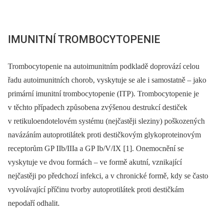
IMUNITNÍ TROMBOCYTOPENIE
Trombocytopenie na autoimunitním podkladě doprovází celou
řadu autoimunitních chorob, vyskytuje se ale i samostatně –⁠ jako
primární imunitní trombocytopenie (ITP). Trombocytopenie je
v těchto případech způsobena zvýšenou destrukcí destiček
v retikuloendotelovém systému (nejčastěji sleziny) poškozených
navázáním autoprotilátek proti destičkovým glykoproteinovým
receptorům GP IIb/IIIa a GP Ib/V/IX [1]. Onemocnění se
vyskytuje ve dvou formách –⁠ ve formě akutní, vznikající
nejčastěji po předchozí infekci, a v chronické formě, kdy se často
vyvolávající příčinu tvorby autoprotilátek proti destičkám
nepodaří odhalit.