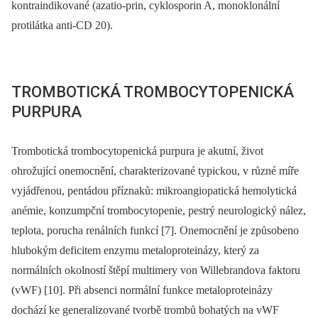
kontraindikované (azatio-prin, cyklosporin A, monoklonální
protilátka anti-CD 20).
TROMBOTICKÁ TROMBOCYTOPENICKÁ
PURPURA
Trombotická trombocytopenická purpura je akutní, život
ohrožující onemocnění, charakterizované typickou, v různé míře
vyjádřenou, pentádou příznaků: mikroangiopatická hemolytická
anémie, konzumpční trombocytopenie, pestrý neurologický nález,
teplota, porucha renálních funkcí [7]. Onemocnění je způsobeno
hlubokým deficitem enzymu metaloproteinázy, který za
normálních okolností štěpí multimery von Willebrandova faktoru
(vWF) [10]. Při absenci normální funkce metaloproteinázy
dochází ke generalizované tvorbě trombů bohatých na vWF