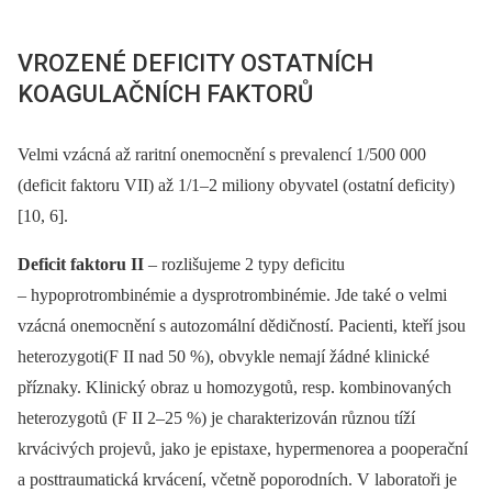
VROZENÉ DEFICITY OSTATNÍCH
KOAGULAČNÍCH FAKTORŮ
Velmi vzácná až raritní onemocnění s prevalencí 1/500 000
(deficit faktoru VII) až 1/1–2 miliony obyvatel (ostatní deficity)
[10, 6].
Deficit faktoru II
–⁠ rozlišujeme 2 typy deficitu
–⁠ hypoprotrombinémie a dysprotrombinémie. Jde také o velmi
vzácná onemocnění s autozomální dědičností. Pacienti, kteří jsou
heterozygoti(F II nad 50 %), obvykle nemají žádné klinické
příznaky. Klinický obraz u homozygotů, resp. kombinovaných
heterozygotů (F II 2–25 %) je charakterizován různou tíží
krvácivých projevů, jako je epistaxe, hypermenorea a pooperační
a posttraumatická krvácení, včetně poporodních. V laboratoři je