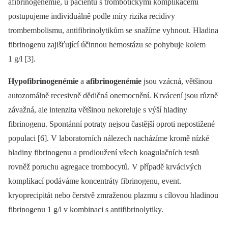
afibrinogenémie, u pacientů s trombotickými komplikacemi
postupujeme individuálně podle míry rizika recidivy
trombembolismu, antifibrinolytikům se snažíme vyhnout. Hladina
fibrinogenu zajišťující účinnou hemostázu se pohybuje kolem
1 g/l [3].
Hypofibrinogenémie
a
afibrinogenémie
jsou vzácná, většinou
autozomálně recesivně dědičná onemocnění. Krvácení jsou různě
závažná, ale intenzita většinou nekoreluje s výší hladiny
fibrinogenu. Spontánní potraty nejsou častější oproti nepostižené
populaci [6]. V laboratorních nálezech nacházíme kromě nízké
hladiny fibrinogenu a prodloužení všech koagulačních testů
rovněž poruchu agregace trombocytů. V případě krvácivých
komplikací podáváme koncentráty fibrinogenu, event.
kryoprecipitát nebo čerstvě zmraženou plazmu s cílovou hladinou
fibrinogenu 1 g/l v kombinaci s antifibrinolytiky.