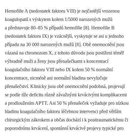
Hemofilie A (nedostatek faktoru VIII) je nejčastější vrozenou
koagulopatií s výskytem kolem 1/5000 narozených mužů
a představuje 80–85 % případů hemofilie [8]. Hemofilie B
(nedostatek faktoru IX) je vzácnější, vyskytuje se asi u jednoho
případu na 30 000 narozených mužů [8]. Obě onemocnění jsou
vázaná na chromozom X, z tohoto důvodu jsou postiženi téměř
výhradně muži a ženy jsou přenašečkami s koncentrací
koagulačního faktoru VIII nebo IX kolem 50 % normální
koncentrace, nicméně ani normální hladina nevylučuje
přenašečství. Klinicky jsou obě onemocnění podobná, projevují
se podle tíže deficitu různě závažnými krvácivými komplikacemi
a prodloužením APTT. Asi 50 % přenašeček vyžaduje pro nízkou
hladinu koagulačního faktoru léčebnou intervenci před větším
chirurgickým zákrokem a občas dochází i k posttraumatickému či
poporodnímu krvácení, spontánní krvácivé projevy typické pro