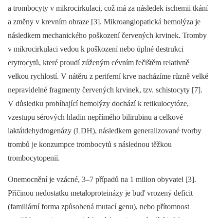
a trombocyty v mikrocirkulaci, což má za následek ischemii tkání
a změny v krevním obraze [3]. Mikroangiopatická hemolýza je
následkem mechanického poškození červených krvinek. Tromby
v mikrocirkulaci vedou k poškození nebo úplné destrukci
erytrocytů, které proudí zúženým cévním řečištěm relativně
velkou rychlostí. V nátěru z periferní krve nacházíme různě velké
nepravidelné fragmenty červených krvinek, tzv. schistocyty [7].
V důsledku probíhající hemolýzy dochází k retikulocytóze,
vzestupu sérových hladin nepřímého bilirubinu a celkové
laktátdehydrogenázy (LDH), následkem generalizované tvorby
trombů je konzumpce trombocytů s následnou těžkou
trombocytopenií.
Onemocnění je vzácné, 3–7 případů na 1 milion obyvatel [3].
Příčinou nedostatku metaloproteinázy je buď vrozený deficit
(familiární forma způsobená mutací genu), nebo přítomnost