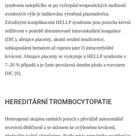
syndromu nelepšícího se po vyčerpání terapeutických možností
uvedených výše je indikována výměnná plazmaferéza.
Závažnými komplikacemi HELLP syndromu jsou porucha krevní
srážlivosti v podobě diseminované intravaskulární koagulace
(DIC), abrupce placenty, akutní renální insuficience,
subkapsulární hematom až ruprura jater či intracerebrální
krvácení. Abrupce placenty se vyskytuje u HELLP syndromu v
7–20 % případů a je často provázená úmrtím plodu a rozvojem
DIC [9].
HEREDITÁRNÍ TROMBOCYTOPATIE
Heterogenní skupina raritních poruch s převážně autozomálně
recesivní dědičností a se sklonem ke zvýšenému krvácení,
především kožně-slizničnímu. Podle místa primárního postižení je