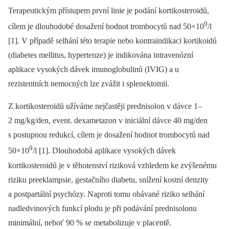
Terapeutickým přístupem první linie je podání kortikosteroidů,
9
cílem je dlouhodobé dosažení hodnot trombocytů nad 50×10
/l
[1]. V případě selhání této terapie nebo kontraindikaci kortikoidů
(diabetes mellitus, hypertenze) je indikována intravenózní
aplikace vysokých dávek imunoglobulinů (IVIG) a u
rezistentních nemocných lze zvážit i splenektomii.
Z kortikosteroidů užíváme nejčastěji prednisolon v dávce 1–
2 mg/kg/den, event. dexametazon v iniciální dávce 40 mg/den
s postupnou redukcí, cílem je dosažení hodnot trombocytů nad
9
50×10
/l [1]. Dlouhodobá aplikace vysokých dávek
kortikosteroidů je v těhotenství riziková vzhledem ke zvýšenému
riziku preeklampsie, gestačního diabetu, snížení kostní denzity
a postpartální psychózy. Naproti tomu obávané riziko selhání
nadledvinových funkcí plodu je při podávání prednisolonu
minimální, neboť 90 % se metabolizuje v placentě.