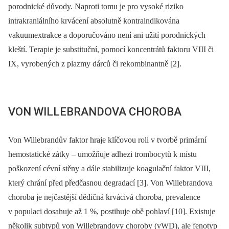
porodnické důvody. Naproti tomu je pro vysoké riziko
intrakraniálního krvácení absolutně kontraindikována
vakuumextrakce a doporučováno není ani užití porodnických
kleští. Terapie je substituční, pomocí koncentrátů faktoru VIII či
IX, vyrobených z plazmy dárců či rekombinantně [2].
VON WILLEBRANDOVA CHOROBA
Von Willebrandův faktor hraje klíčovou roli v tvorbě primární
hemostatické zátky –⁠ umožňuje adhezi trombocytů k místu
poškození cévní stěny a dále stabilizuje koagulační faktor VIII,
který chrání před předčasnou degradací [3]. Von Willebrandova
choroba je nejčastější dědičná krvácivá choroba, prevalence
v populaci dosahuje až 1 %, postihuje obě pohlaví [10]. Existuje
několik subtypů von Willebrandovy choroby (vWD), ale fenotyp