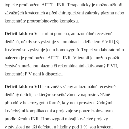
typické prodloužení APTT i INR. Terapeuticky je možno užít při
závažných krváceních a před chirurgickými zákroky plazmu nebo
koncentráty protrombinového komplexu.
Deficit faktoru V
–⁠ raritní porucha, autozomálně recesivně
dědičná, někdy se vyskytuje v kombinaci s deficitem F VIII [3].
Krvácení se vyskytuje jen u homozygotů. Typickým laboratorním
nálezem je prodloužení APTT i INR. V terapii je možno použít
čerstvě zmraženou plazmu či rekombinantní aktivovaný F VII,
koncentrát F V není k dispozici.
Deficit faktoru VII
je rovněž vzácný autozomálně recesivně
dědičný deficit, se kterým se setkáváme v naprosté většině
případů v heterozygotní formě, kdy není provázen žádnými
krvácivými komplikacemi a projevuje se pouze izolovaným
prodloužením INR. Homozygoti mívají krvácivé projevy
v závislosti na tíži defektu, u hladiny pod 1 % jsou krvácení