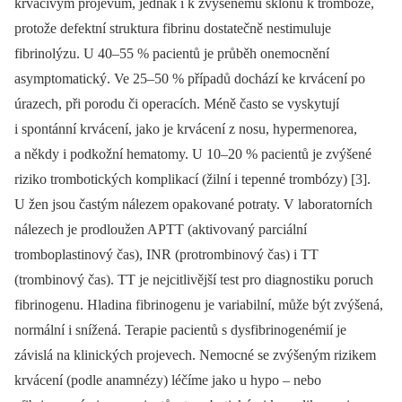
krvácivým projevům, jednak i k zvýšenému sklonu k trombóze,
protože defektní struktura fibrinu dostatečně nestimuluje
fibrinolýzu. U 40–55 % pacientů je průběh onemocnění
asymptomatický. Ve 25–50 % případů dochází ke krvácení po
úrazech, při porodu či operacích. Méně často se vyskytují
i spontánní krvácení, jako je krvácení z nosu, hypermenorea,
a někdy i podkožní hematomy. U 10–20 % pacientů je zvýšené
riziko trombotických komplikací (žilní i tepenné trombózy) [3].
U žen jsou častým nálezem opakované potraty. V laboratorních
nálezech je prodloužen APTT (aktivovaný parciální
tromboplastinový čas), INR (protrombinový čas) i TT
(trombinový čas). TT je nejcitlivější test pro diagnostiku poruch
fibrinogenu. Hladina fibrinogenu je variabilní, může být zvýšená,
normální i snížená. Terapie pacientů s dysfibrinogenémií je
závislá na klinických projevech. Nemocné se zvýšeným rizikem
krvácení (podle anamnézy) léčíme jako u hypo –⁠ nebo