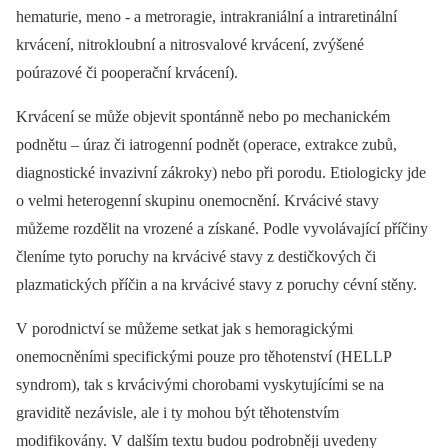
hematurie, meno -⁠ a metroragie, intrakraniální a intraretinální
krvácení, nitrokloubní a nitrosvalové krvácení, zvýšené
poúrazové či pooperační krvácení).
Krvácení se může objevit spontánně nebo po mechanickém
podnětu –⁠ úraz či iatrogenní podnět (operace, extrakce zubů,
diagnostické invazivní zákroky) nebo při porodu. Etiologicky jde
o velmi heterogenní skupinu onemocnění. Krvácivé stavy
můžeme rozdělit na vrozené a získané. Podle vyvolávající příčiny
členíme tyto poruchy na krvácivé stavy z destičkových či
plazmatických příčin a na krvácivé stavy z poruchy cévní stěny.
V porodnictví se můžeme setkat jak s hemoragickými
onemocněními specifickými pouze pro těhotenství (HELLP
syndrom), tak s krvácivými chorobami vyskytujícími se na
graviditě nezávisle, ale i ty mohou být těhotenstvím
modifikovány. V dalším textu budou podrobněji uvedeny