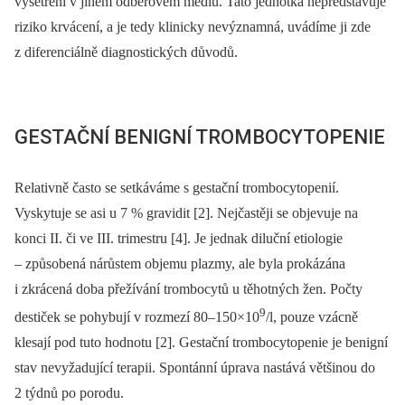
vyšetření v jiném odběrovém médiu. Tato jednotka nepředstavuje
riziko krvácení, a je tedy klinicky nevýznamná, uvádíme ji zde
z diferenciálně diagnostických důvodů.
GESTAČNÍ BENIGNÍ TROMBOCYTOPENIE
Relativně často se setkáváme s gestační trombocytopenií.
Vyskytuje se asi u 7 % gravidit [2]. Nejčastěji se objevuje na
konci II. či ve III. trimestru [4]. Je jednak diluční etiologie
–⁠ způsobená nárůstem objemu plazmy, ale byla prokázána
i zkrácená doba přežívání trombocytů u těhotných žen. Počty
9
destiček se pohybují v rozmezí 80–150×10
/l, pouze vzácně
klesají pod tuto hodnotu [2]. Gestační trombocytopenie je benigní
stav nevyžadující terapii. Spontánní úprava nastává většinou do
2 týdnů po porodu.