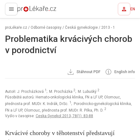
EN
proLékaře.cz
proLékaře.cz
/
Odborné časopisy
/
Česká gynekologie
/
2013 - 1
Problematika krvácivých chorob
v porodnictví
Stáhnout PDF
English info
1
2
2
Autoři: J. Procházková
; M. Procházka
; M. Lubušký
Působiště autorů: Hemato-onkologická klinika, FN a LF UP, Olomouc,
1
přednosta prof. MUDr. K. Indrák, DrSc.
; Porodnicko-gynekologická klinika,
2
FN a LF UP, Olomouc, přednosta prof. MUDr. R. Pilka, Ph. D.
Vyšlo v časopise:
Ceska Gynekol 2013; 78(1): 83-88
Krvácivé choroby v těhotenství představují