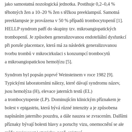
jako samostatná nozologická jednotka. Postihuje 0,2–0,4 %
těhotných žen a 10–20 % žen s těžkou preeklampsií. Samotná
preeklampsie je provázena v 50 % případů trombocytopenií [1].
HELLP syndrom patří do skupiny tzv. mikroangiopatických
trombopenií. Je způsoben generalizovanou endoteliální dysfunkcí
při poruše placentace, která má za následek generalizovanou
tvorbu trombů v mikrocirkulaci s konzumpcí trombocytů
a mikroangiopatickou hemolýzu [5].
Syndrom byl popsán poprvé Weinsteinem v roce 1982 [9].
Typickými laboratorními nálezy, které dávají syndromu název,
jsou hemolýza (H), elevace jaterních testů (EL)
a trombocytopenie (LP). Dominujícím klinickým příznakem je
bolest v epigastriu, která bývá různé intenzity a je způsobena
napínáním jaterního pouzdra, a dále nauzea se zvracením. Dalšími
příznaky bývají bolesti hlavy a poruchy vizu, onemocnění se ale