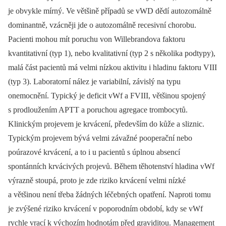
je obvykle mírný. Ve většině případů se vWD dědí autozomálně
dominantně, vzácněji jde o autozomálně recesivní chorobu.
Pacienti mohou mít poruchu von Willebrandova faktoru
kvantitativní (typ 1), nebo kvalitativní (typ 2 s několika podtypy),
malá část pacientů má velmi nízkou aktivitu i hladinu faktoru VIII
(typ 3). Laboratorní nález je variabilní, závislý na typu
onemocnění. Typický je deficit vWf a FVIII, většinou spojený
s prodloužením APTT a poruchou agregace trombocytů.
Klinickým projevem je krvácení, především do kůže a sliznic.
Typickým projevem bývá velmi závažné pooperační nebo
poúrazové krvácení, a to i u pacientů s úplnou absencí
spontánních krvácivých projevů. Během těhotenství hladina vWf
výrazně stoupá, proto je zde riziko krvácení velmi nízké
a většinou není třeba žádných léčebných opatření. Naproti tomu
je zvýšené riziko krvácení v poporodním období, kdy se vWf
rychle vrací k výchozím hodnotám před graviditou. Management