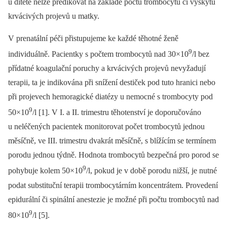
u dítěte nelze predikovat na základě počtu trombocytů či výskytu
krvácivých projevů u matky.
V prenatální péči přistupujeme ke každé těhotné ženě
9
individuálně. Pacientky s počtem trombocytů nad 30×10
/l bez
přídatné koagulační poruchy a krvácivých projevů nevyžadují
terapii, ta je indikována při snížení destiček pod tuto hranici nebo
při projevech hemoragické diatézy u nemocné s trombocyty pod
9
50×10
/l [1]. V I. a II. trimestru těhotenství je doporučováno
u neléčených pacientek monitorovat počet trombocytů jednou
měsíčně, ve III. trimestru dvakrát měsíčně, s blížícím se termínem
porodu jednou týdně. Hodnota trombocytů bezpečná pro porod se
9
pohybuje kolem 50×10
/l, pokud je v době porodu nižší, je nutné
podat substituční terapii trombocytárním koncentrátem. Provedení
epidurální či spinální anestezie je možné při počtu trombocytů nad
9
80×10
/l [5].