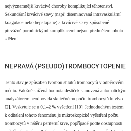
nejvýznamnější krvácivé choroby komplikující těhotenství.
Sekundární krvácivé stavy (např. diseminovaná intravaskulární
koagulace nebo hepatopatie) a krvácivé stavy způsobené
převážně porodnickými komplikacemi nejsou předmětem tohoto
sdělení.
NEPRAVÁ (PSEUDO)TROMBOCYTOPENIE
Tento stav je způsoben tvorbou shluků trombocytů v odběrovém
médiu. Falešně snížená hodnota destiček stanovená automatickým
analyzátorem neodpovídá skutečnému počtu trombocytů in vivo
[2]. Vyskytuje se u 0,1–2 % vyšetření [10]. Jednoduchým testem
k odhalení tohoto fenoménu je mikroskopické vyšetření počtu
trombocytů v nátěru periferní krve, popřípadě podle dostupnosti