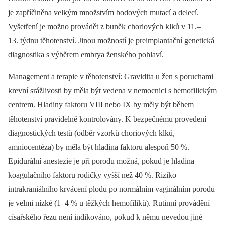
je zapříčiněna velkým množstvím bodových mutací a delecí.
Vyšetření je možno provádět z buněk choriových klků v 11.–
13. týdnu těhotenství. Jinou možností je preimplantační genetická
diagnostika s výběrem embrya ženského pohlaví.
Management a terapie v těhotenství: Gravidita u žen s poruchami
krevní srážlivosti by měla být vedena v nemocnici s hemofilickým
centrem. Hladiny faktoru VIII nebo IX by měly být během
těhotenství pravidelně kontrolovány. K bezpečnému provedení
diagnostických testů (odběr vzorků choriových klků,
amniocentéza) by měla být hladina faktoru alespoň 50 %.
Epidurální anestezie je při porodu možná, pokud je hladina
koagulačního faktoru rodičky vyšší než 40 %. Riziko
intrakraniálního krvácení plodu po normálním vaginálním porodu
je velmi nízké (1–4 % u těžkých hemofiliků). Rutinní provádění
císařského řezu není indikováno, pokud k němu nevedou jiné