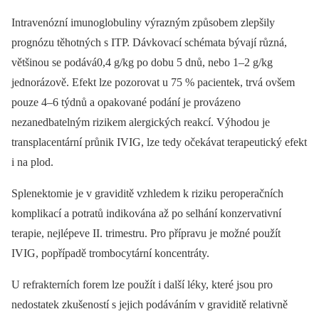
Intravenózní imunoglobuliny výrazným způsobem zlepšily
prognózu těhotných s ITP. Dávkovací schémata bývají různá,
většinou se podává0,4 g/kg po dobu 5 dnů, nebo 1–2 g/kg
jednorázově. Efekt lze pozorovat u 75 % pacientek, trvá ovšem
pouze 4–6 týdnů a opakované podání je provázeno
nezanedbatelným rizikem alergických reakcí. Výhodou je
transplacentární průnik IVIG, lze tedy očekávat terapeutický efekt
i na plod.
Splenektomie je v graviditě vzhledem k riziku peroperačních
komplikací a potratů indikována až po selhání konzervativní
terapie, nejlépeve II. trimestru. Pro přípravu je možné použít
IVIG, popřípadě trombocytární koncentráty.
U refrakterních forem lze použít i další léky, které jsou pro
nedostatek zkušeností s jejich podáváním v graviditě relativně