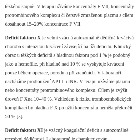
těžkého stupně. V terapii užíváme koncentráty F VII, koncentráty
protrombinového komplexu či čerstvě zmraženou plazmu s cílem
dosáhnout 15–20% koncentrace F VII.
Deficit faktoru X
je velmi vzácná autozomálně dědičná krvácivá
choroba s intenzitou krvácení závisející na tíži deficitu. Klinický
obraz u těžkých deficitů s hladinou faktoru pod 1 % je podobný
jako u hemofilie, při hladině nad 10 % se vyskytuje krvácení
pouze během operace, porodu a při zraněních. V laboratoři
nacházíme prodloužení APTT i INR. V terapii užíváme plazmu
nebo koncentráty protrombinového komplexu. Cílem je zvýšit
úroveň F Xna 10–40 %. Vzhledem k riziku tromboembolických
komplikací by hladina F X po užití koncentrátu neměla překročit
50 % [3].
Deficit faktoru XI
je vzácný koagulační deficit s autozomálně
recesivní dědičností. Laboratorně je charakterizován