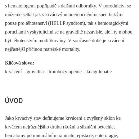
s hematologem, popřípadě s dalšími odborníky. V porodnictví se
můžeme setkat jak s krvácivými onemocněními specifickými
pouze pro těhotenství (HELLP syndrom), tak s hemoragickými
poruchami vyskytujícími se na graviditě nezávisle, ale i ty mohou
být těhotenstvím modifikovány. V současné době je krvácení
nejčastější příčinou mateřské mortality.
Klíčová slova:
krvácení –⁠ gravidita –⁠ trombocytopenie –⁠ koagulopatie
ÚVOD
Jako krvácivý stav definujeme krvácení a zvýšený sklon ke
krvácení nejrůznějšího druhu (kožní a slizniční petechie,
hematomy po minimálním traumatu, epistaxe, enteroragie,