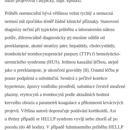
může projevovat i atypicky, např. epistaxí.
Průběh onemocnění bývá většinou velmi rychlý a nemocná
nemusí mít zpočátku téměř žádné klinické příznaky. Stanovení
diagnózy nečiní při typickém průběhu a laboratorním nálezu
potíže, diferenciálně diagnosticky jej musíme odlišit od
preeklampsie, akutní steatózy jater, hepatitidy, cholecystitidy,
trombotické trombocytopenické purpury (TTP) či hemolyticko-
uremického syndromu (HUS). Jedinou kauzální léčbou, stejně
jako u preeklampsie, je ukončení gravidity [8]. Ostatní léčba je
pouze podpůrná a substituční. Sestává z pečlivé korekce
hypertenze, úpravy vnitřního prostředí, substituce čerstvě mražené
plazmy, erytrocytů a trombocytů podle aktuálních hodnot
krevního obrazu a parametrů koagulace a přítomnosti krvácivých
projevů. Většina autorů doporučuje podávání kortikoidů. Asi
u třetiny případů se HELLP syndrom vyvíjí nebo zhorší až po
porodu (do 48 hodin). V případě fulminantního průběhu HELLP