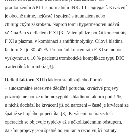
prodloužením APTT s normálním INR, TT i agregací. Krvácení
je obecně mírné, nejčastěji spojené s traumatem nebo
chirurgickým zákrokem. Naproti tomu hypermenoreu udává
většina žen s deficitem F XI [3]. V terapii lze použít koncentráty
F XI a plazmu, v kombinaci s antifibrinolytiky. Cílová hladina
faktoru XI je 30–45 %. Po podání koncentrátu F XI se mohou
vyskytnout u 10 % pacientů trombotické komplikace typu DIC
a arteriálních trombóz [3].
Deficit faktoru XIII
(faktoru stabilizujícího fibrin)
–⁠ autozomálně recesivně dědičná porucha, krvácivé projevy
pozorujeme pouze u homozygotů s hladinou faktoru pod 1 %,
u nichž dochází ke krvácení již od narození –⁠ časté je krvácení ze
špatně se hojícího pupečníku [3]. Krvácení po úrazech či
operacích se objevuje typicky až s několikadenním odstupem,
dalšími projevy jsou špatné hojení ran a recidivující potraty.