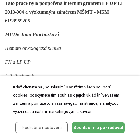
Tato práce byla podpořena interním grantem LF UP LF-
2013-004 a výzkumným záměrem MŠMT -⁠ MSM
6198959205.
MUDr. Jana Procházková
Hemato-onkologická klinika
FN a LF UP
I. P. Pavlova 6
Když kliknete na „Souhlasím“ s využitím všech souborů
775 20 Olomouc
cookies, poskytnete tím souhlas k jejich ukládání ve vašem
jana.prochazkova@fnol.cz
zařízení a pomůže to s vaší navigací na stránce, s analýzou
využití dat a našimi marketingovými aktivitami.
Podrobné nastavení
Souhlasím a pokračovat
ZDROJE