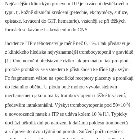
Nejčastějším klinickým projevem ITP je krvácení destičkového
typu, tj. kožně slizniční krvácení (petechie, ekchymózy, sufuze,
epistaxe, krvácení do GIT, hematurie), vzácněji se při těžkých
formách setkáváme i s krvácením do CNS.
Incidence ITP v těhotenství je méně než 0,1 %, i tak představuje
z klinického hlediska nejvýznamnější trombocytopenii v graviditě
[1]. Onemocnění představuje riziko jak pro matku, tak pro plod,
protože protilátky se vzhledem k příslušnosti ke třídě IgG svým
Fc fragmentem vážou na specifické receptory placenty a pronikají
do fetálního oběhu. U plodu poté mohou vyvolat stejným
mechanismem jako u matky trombocytopenii i těžké krvácení,
9
především intrakraniální. Výskyt trombocytopenie pod 50×10
/l
u novorozenců matek s ITP se udává kolem 10 % [1]. Typicky
dochází několik dní po narození k dalšímu poklesu trombocytů
a k úpravě do dvou týdnů od porodu. Snížení počtu destiček