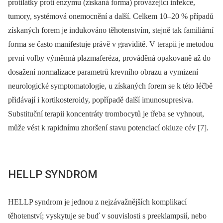
protilátky proti enzymu (získaná forma) provázející infekce,
tumory, systémová onemocnění a další. Celkem 10–20 % případů
získaných forem je indukováno těhotenstvím, stejně tak familiární
forma se často manifestuje právě v graviditě. V terapii je metodou
první volby výměnná plazmaferéza, prováděná opakovaně až do
dosažení normalizace parametrů krevního obrazu a vymizení
neurologické symptomatologie, u získaných forem se k této léčbě
přidávají i kortikosteroidy, popřípadě další imunosupresiva.
Substituční terapii koncentráty trombocytů je třeba se vyhnout,
může vést k rapidnímu zhoršení stavu potenciací okluze cév [7].
HELLP SYNDROM
HELLP syndrom je jednou z nejzávažnějších komplikací
těhotenství; vyskytuje se buď v souvislosti s preeklampsií, nebo