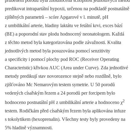
průběhem porodu byla zhodnocena schopnost jednotlivých metod
predikovat intrapartální hypoxii, určenou na podkladě postnatálně
zjištěných parametrů –⁠ scóre Apgarové v l. minutě, pH
z umbilikální arterie, hladiny laktátu ve fetální krvi, exces bází
(BE) a poporodní stav plodu hodnocený neonatologem. Každá
z těchto metod byla kategorizována podle závažnosti. Kvalita
jednotlivých metod byla posuzována pomocí senzitivity
a specificity i pomocí plochy pod ROC (Receiver Operating
Characteristic) křivkou AUC (Area under Curve). Zda jednotlivé
metody predikují stav novorozence stejně nebo rozdílně, bylo
zjišťováno Mc Nemarovým testem symetrie. U 50 porodů
vedených císařským řezem a 24 porodů per forcipem bylo
2
hodnoceno postnatální pH z umbilikální arterie a hodnoceno χ
testem. Rodičkám před císařským řezem byla aplikována infuze
s tokolytikem (hexoprenalin). Všechny testy byly provedeny na
5% hladině významnosti.