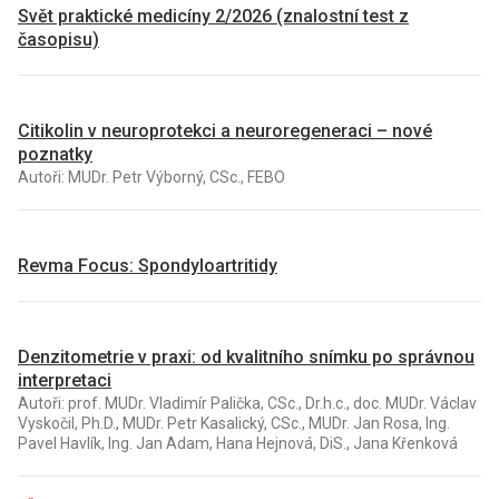
Svět praktické medicíny 2/2026 (znalostní test z
časopisu)
Citikolin v neuroprotekci a neuroregeneraci – nové
poznatky
Autoři: MUDr. Petr Výborný, CSc., FEBO
Revma Focus: Spondyloartritidy
Denzitometrie v praxi: od kvalitního snímku po správnou
interpretaci
Autoři: prof. MUDr. Vladimír Palička, CSc., Dr.h.c., doc. MUDr. Václav
Vyskočil, Ph.D., MUDr. Petr Kasalický, CSc., MUDr. Jan Rosa, Ing.
Pavel Havlík, Ing. Jan Adam, Hana Hejnová, DiS., Jana Křenková