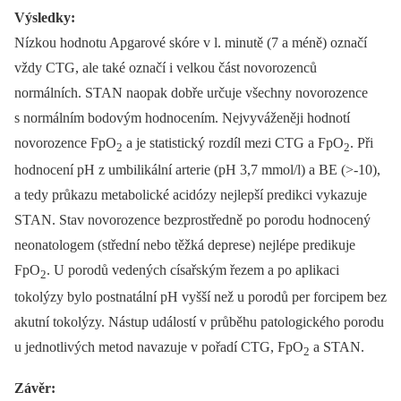
Výsledky:
Nízkou hodnotu Apgarové skóre v l. minutě (7 a méně) označí
vždy CTG, ale také označí i velkou část novorozenců
normálních. STAN naopak dobře určuje všechny novorozence
s normálním bodovým hodnocením. Nejvyváženěji hodnotí
novorozence FpO
a je statistický rozdíl mezi CTG a FpO
. Při
2
2
hodnocení pH z umbilikální arterie (pH 3,7 mmol/l) a BE (>-10),
a tedy průkazu metabolické acidózy nejlepší predikci vykazuje
STAN. Stav novorozence bezprostředně po porodu hodnocený
neonatologem (střední nebo těžká deprese) nejlépe predikuje
FpO
. U porodů vedených císařským řezem a po aplikaci
2
tokolýzy bylo postnatální pH vyšší než u porodů per forcipem bez
akutní tokolýzy. Nástup událostí v průběhu patologického porodu
u jednotlivých metod navazuje v pořadí CTG, FpO
a STAN.
2
Závěr: