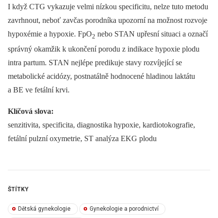
I když CTG vykazuje velmi nízkou specificitu, nelze tuto metodu
zavrhnout, neboť zavčas porodníka upozorní na možnost rozvoje
hypoxémie a hypoxie. FpO
nebo STAN upřesní situaci a označí
2
správný okamžik k ukončení porodu z indikace hypoxie plodu
intra partum. STAN nejlépe predikuje stavy rozvíjející se
metabolické acidózy, postnatálně hodnocené hladinou laktátu
a BE ve fetální krvi.
Klíčová slova:
senzitivita, specificita, diagnostika hypoxie, kardiotokografie,
fetální pulzní oxymetrie, ST analýza EKG plodu
ŠTÍTKY
Dětská gynekologie
Gynekologie a porodnictví