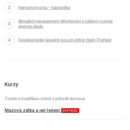
Hamartom prsu – kazuistika
Aktuální management těhotenství s rizikem rozvoje
anémie plodu
Gynekologické aspekty poruch štítné žlázy. Přehled
Kurzy
Zvyšte si kvalifikaci online z pohodlí domova
Mazová zátka a její řešení
NOVÝ KURZ