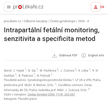
EN
proLékaře.cz
proLékaře.cz
/
Odborné časopisy
/
Česká gynekologie
/
2006 - 4
Intrapartální fetální monitoring,
senzitivita a specificita metod
Stáhnout PDF
English info
1
1
2
2
1
Autoři: Z. Hájek
; B. Srp
; M. Pavlikova
; J. Zvárová
; K. Liška
; R. El
1
1
1
Haddad
; A. Pašková
; A. Pařízek
Působiště autorů: Gynekologicko-porodnická klinika 1. LF UK a VFN, Praha,
1
přednosta prof. MUDr. A. Martan, DrSc.
; EuroMise centrum, Ústav
2
informatiky AV ČR, Praha, ředitelka prof. RNDr. J. Zvárová, DrSc.
Vyšlo v časopise:
Ceska Gynekol 2006; 71(4): 263-267
Kategorie: Původní práce