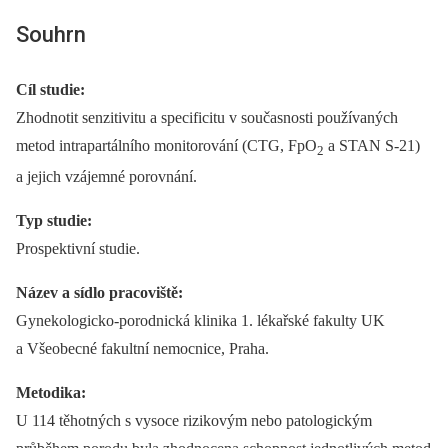
Souhrn
Cíl studie:
Zhodnotit senzitivitu a specificitu v současnosti používaných
metod intrapartálního monitorování (CTG, FpO
a STAN S-21)
2
a jejich vzájemné porovnání.
Typ studie:
Prospektivní studie.
Název a sídlo pracoviště:
Gynekologicko-porodnická klinika 1. lékařské fakulty UK
a Všeobecné fakultní nemocnice, Praha.
Metodika:
U 114 těhotných s vysoce rizikovým nebo patologickým