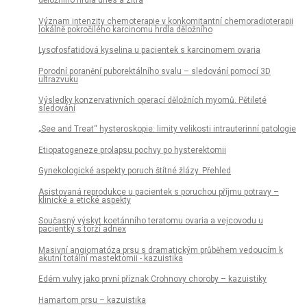
děložního hrdla dnes a zítra
Význam intenzity chemoterapie v konkomitantní chemoradioterapii
lokálně pokročilého karcinomu hrdla děložního
Lysofosfatidová kyselina u pacientek s karcinomem ovaria
Porodní poranění puborektálního svalu – sledování pomocí 3D
ultrazvuku
Výsledky konzervativních operací děložních myomů. Pětileté
sledování
„See and Treat“ hysteroskopie: limity velikosti intrauterinní patologie
Etiopatogeneze prolapsu pochvy po hysterektomii
Gynekologické aspekty poruch štítné žlázy. Přehled
Asistovaná reprodukce u pacientek s poruchou příjmu potravy –
klinické a etické aspekty
Současný výskyt koetánního teratomu ovaria a vejcovodu u
pacientky s torzí adnex
Masivní angiomatóza prsu s dramatickým průběhem vedoucím k
akutní totální mastektomii - kazuistika
Edém vulvy jako první příznak Crohnovy choroby – kazuistiky
Hamartom prsu – kazuistika