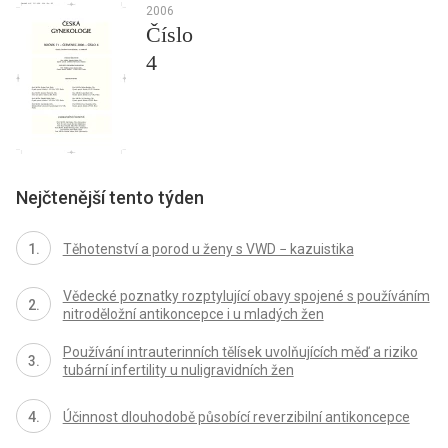
2006
Číslo
4
Nejčtenější tento týden
Těhotenství a porod u ženy s VWD − kazuistika
Vědecké poznatky rozptylující obavy spojené s používáním
nitroděložní antikoncepce i u mladých žen
Používání intrauterinních tělísek uvolňujících měď a riziko
tubární infertility u nuligravidních žen
Účinnost dlouhodobě působící reverzibilní antikoncepce