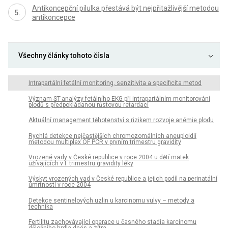
Antikoncepční pilulka přestává být nejpřitažlivější metodou
antikoncepce
Všechny články tohoto čísla
Intrapartální fetální monitoring, senzitivita a specificita metod
Význam ST-analýzy fetálního EKG při intrapartálním monitorování
plodů s předpokládanou růstovou retardací
Aktuální management těhotenství s rizikem rozvoje anémie plodu
Rychlá detekce nejčastějších chromozomálních aneuploidií
metodou multiplex QF PCR v prvním trimestru gravidity
Vrozené vady v České republice v roce 2004 u dětí matek
užívajících v I. trimestru gravidity léky
Výskyt vrozených vad v České republice a jejich podíl na perinatální
úmrtnosti v roce 2004
Detekce sentinelových uzlin u karcinomu vulvy – metody a
technika
Fertilitu zachovávající operace u časného stadia karcinomu