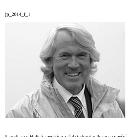
jp_2014_f_1
Narodil se v Hulíně, medicínu začal studovat v Praze na dnešní