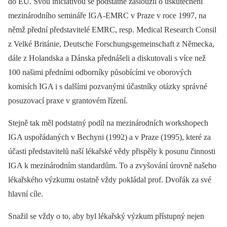
do EU. Svou iniciativou se podstatně zasloužil o uskutečnění
mezinárodního semináře IGA-EMRC v Praze v roce 1997, na
němž přední představitelé EMRC, resp. Medical Research Consil
z Velké Británie, Deutsche Forschungsgemeinschaft z Německa,
dále z Holandska a Dánska přednášeli a diskutovali s více než
100 našimi předními odborníky působícími ve oborových
komisích IGA i s dalšími pozvanými účastníky otázky správné
posuzovací praxe v grantovém řízení.
Stejně tak měl podstatný podíl na mezinárodních workshopech
IGA uspořádaných v Bechyni (1992) a v Praze (1995), které za
účasti představitelů naší lékařské vědy přispěly k posunu činnosti
IGA k mezinárodním standardům. To a zvyšování úrovně našeho
lékařského výzkumu ostatně vždy pokládal prof. Dvořák za své
hlavní cíle.
Snažil se vždy o to, aby byl lékařský výzkum přístupný nejen