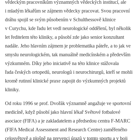
vědeckým pracovníkům významných vědeckých institucí, ale
i mladým lékařům se zájmem vědecky pracovat. Svou pracovní
dráhu spojil se svým působením v Schulthessově klinice
v Curychu, kde řadu let vedl neurologické oddělení, byl několik
let ředitelem této kliniky, a působí zde jako senior konzultant
nadále. Jeho hlavním zájmem je problematika páteře, a to jak ve
smyslu neurologickém, tak manuálně medicínském a především
výzkumném. Díky jeho iniciativě na této klinice stážovala
řada českých ortopedů, neurologů i neurochirurgů, kteří se mohli
kromě rutinní klinické praxe zapojit do výzkumných projektů
kliniky.
Od roku 1996 se prof. Dvořák významně angažuje ve sportovní
medicíně, když působí jako hlavní lékař Světové fotbalové
asociace (FIFA) a je zakladatelem a předsedou centra F-MARC
(FIFA Medical Assessment and Research Centre) zaměřeného
celosvětově a plošně na prevenci úrazů v tomto sportu a v boji