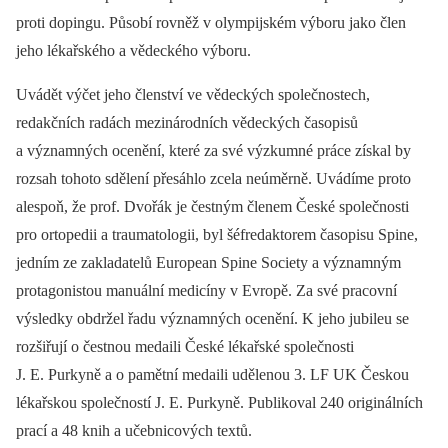
proti dopingu. Působí rovněž v olympijském výboru jako člen
jeho lékařského a vědeckého výboru.
Uvádět výčet jeho členství ve vědeckých společnostech,
redakčních radách mezinárodních vědeckých časopisů
a významných ocenění, které za své výzkumné práce získal by
rozsah tohoto sdělení přesáhlo zcela neúměrně. Uvádíme proto
alespoň, že prof. Dvořák je čestným členem České společnosti
pro ortopedii a traumatologii, byl šéfredaktorem časopisu Spine,
jedním ze zakladatelů European Spine Society a významným
protagonistou manuální medicíny v Evropě. Za své pracovní
výsledky obdržel řadu významných ocenění. K jeho jubileu se
rozšiřují o čestnou medaili České lékařské společnosti
J. E. Purkyně a o pamětní medaili udělenou 3. LF UK Českou
lékařskou společností J. E. Purkyně. Publikoval 240 originálních
prací a 48 knih a učebnicových textů.