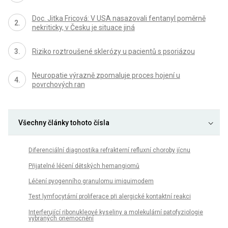
Doc. Jitka Fricová: V USA nasazovali fentanyl poměrně
nekriticky, v Česku je situace jiná
Riziko roztroušené sklerózy u pacientů s psoriázou
Neuropatie výrazně zpomaluje proces hojení u
povrchových ran
Všechny články tohoto čísla
Diferenciální diagnostika refrakterní refluxní choroby jícnu
Přijatelné léčení dětských hemangiomů
Léčení pyogenního granulomu imiquimodem
Test lymfocytární proliferace při alergické kontaktní reakci
Interferující ribonukleové kyseliny a molekulární patofyziologie
vybraných onemocnění