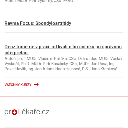
Autoři: MUDr. Petr Výborný, CSc., FEBO
Revma Focus: Spondyloartritidy
Denzitometrie v praxi: od kvalitního snímku po správnou
interpretaci
Autoři: prof. MUDr. Vladimír Palička, CSc., Dr.h.c., doc. MUDr. Václav
Vyskočil, Ph.D., MUDr. Petr Kasalický, CSc., MUDr. Jan Rosa, Ing.
Pavel Havlík, Ing. Jan Adam, Hana Hejnová, DiS., Jana Křenková
VŠECHNY KURZY
proLékaře.cz