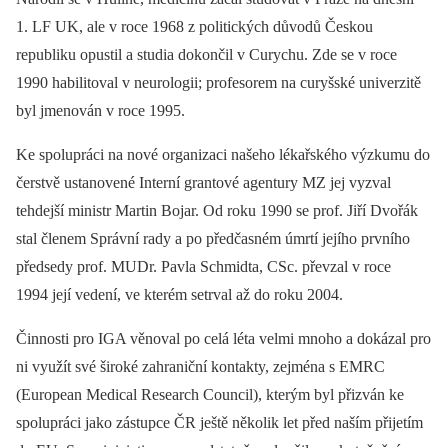
1. LF UK, ale v roce 1968 z politických důvodů Českou
republiku opustil a studia dokončil v Curychu. Zde se v roce
1990 habilitoval v neurologii; profesorem na curyšské univerzitě
byl jmenován v roce 1995.
Ke spolupráci na nové organizaci našeho lékařského výzkumu do
čerstvě ustanovené Interní grantové agentury MZ jej vyzval
tehdejší ministr Martin Bojar. Od roku 1990 se prof. Jiří Dvořák
stal členem Správní rady a po předčasném úmrtí jejího prvního
předsedy prof. MUDr. Pavla Schmidta, CSc. převzal v roce
1994 její vedení, ve kterém setrval až do roku 2004.
Činnosti pro IGA věnoval po celá léta velmi mnoho a dokázal pro
ni využít své široké zahraniční kontakty, zejména s EMRC
(European Medical Research Council), kterým byl přizván ke
spolupráci jako zástupce ČR ještě několik let před naším přijetím