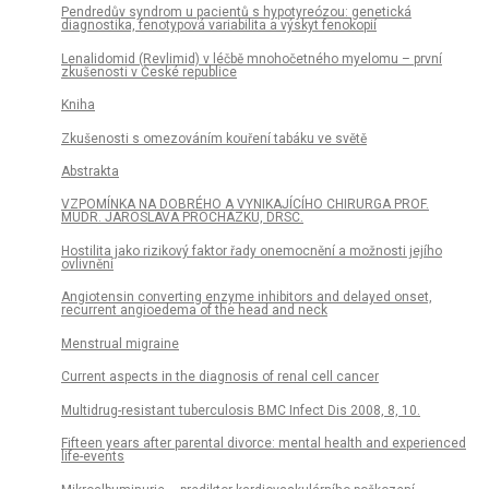
Pendredův syndrom u pacientů s hypotyreózou: genetická
diagnostika, fenotypová variabilita a výskyt fenokopií
Lenalidomid (Revlimid) v léčbě mnohočetného myelomu – první
zkušenosti v České republice
Kniha
Zkušenosti s omezováním kouření tabáku ve světě
Abstrakta
VZPOMÍNKA NA DOBRÉHO A VYNIKAJÍCÍHO CHIRURGA PROF.
MUDR. JAROSLAVA PROCHÁZKU, DRSC.
Hostilita jako rizikový faktor řady onemocnění a možnosti jejího
ovlivnění
Angiotensin converting enzyme inhibitors and delayed onset,
recurrent angioedema of the head and neck
Menstrual migraine
Current aspects in the diagnosis of renal cell cancer
Multidrug-resistant tuberculosis BMC Infect Dis 2008, 8, 10.
Fifteen years after parental divorce: mental health and experienced
life-events