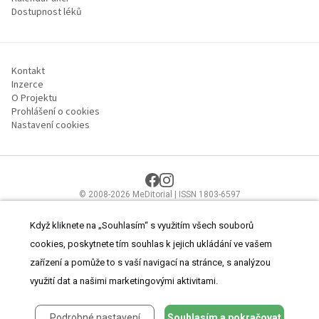
Dostupnost léků
Kontakt
Inzerce
O Projektu
Prohlášení o cookies
Nastavení cookies
© 2008-2026 MeDitorial | ISSN 1803-6597
Stránky proLékaře.cz jsou určeny výhradně odborníkům ve
zdravotnictví.
Čtěte prohlášení
a
Zásady zpracování osobních údajů
.
Když kliknete na „Souhlasím“ s využitím všech souborů
cookies, poskytnete tím souhlas k jejich ukládání ve vašem
zařízení a pomůže to s vaší navigací na stránce, s analýzou
využití dat a našimi marketingovými aktivitami.
Podrobné nastavení
Souhlasím a pokračovat