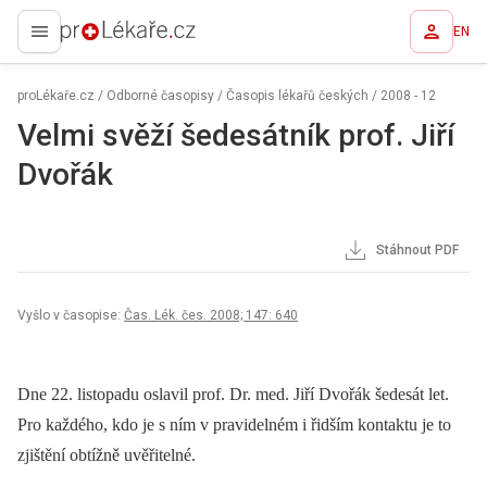
EN
proLékaře.cz
proLékaře.cz
/
Odborné časopisy
/
Časopis lékařů českých
/
2008 - 12
Velmi svěží šedesátník prof. Jiří
Dvořák
Stáhnout PDF
Vyšlo v časopise:
Čas. Lék. čes. 2008; 147: 640
Dne 22. listopadu oslavil prof. Dr. med. Jiří Dvořák šedesát let.
Pro každého, kdo je s ním v pravidelném i řidším kontaktu je to
zjištění obtížně uvěřitelné.