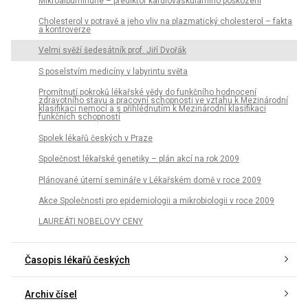
Mikroalbuminurie – prediktor kardiovaskulárního poškození
Cholesterol v potravě a jeho vliv na plazmatický cholesterol – fakta
a kontroverze
Velmi svěží šedesátník prof. Jiří Dvořák
S poselstvím medicíny v labyrintu světa
Promítnutí pokroků lékařské vědy do funkčního hodnocení
zdravotního stavu a pracovní schopnosti ve vztahu k Mezinárodní
klasifikaci nemocí a s přihlédnutím k Mezinárodní klasifikaci
funkčních schopností
Spolek lékařů českých v Praze
Společnost lékařské genetiky – plán akcí na rok 2009
Plánované úterní semináře v Lékařském domě v roce 2009
Akce Společnosti pro epidemiologii a mikrobiologii v roce 2009
LAUREÁTI NOBELOVY CENY
Časopis lékařů českých
Archiv čísel