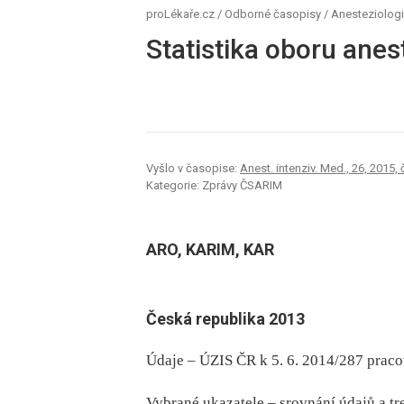
proLékaře.cz
/
Odborné časopisy
/
Anesteziologi
Statistika oboru anes
Vyšlo v časopise:
Anest. intenziv. Med., 26, 2015, 
Kategorie: Zprávy ČSARIM
ARO, KARIM, KAR
Česká republika 2013
Údaje –⁠ ÚZIS ČR k 5. 6. 2014/287 praco
Vybrané ukazatele –⁠ srovnání údajů a t