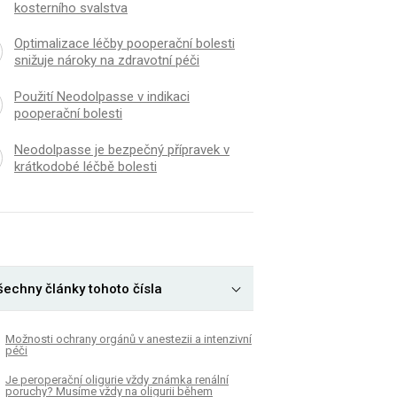
kosterního svalstva
Optimalizace léčby pooperační bolesti
snižuje nároky na zdravotní péči
Použití Neodolpasse v indikaci
pooperační bolesti
Neodolpasse je bezpečný přípravek v
krátkodobé léčbě bolesti
šechny články tohoto čísla
Možnosti ochrany orgánů v anestezii a intenzivní
péči
Je peroperační oligurie vždy známka renální
poruchy? Musíme vždy na oligurii během