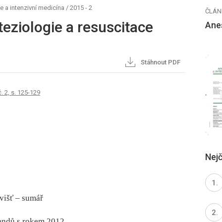
e a intenzivní medicína
/
2015 - 2
ČLÁN
teziologie a resuscitace
Anes
Stáhnout PDF
č. 2, s. 125-129
Nejč
višť –⁠ sumář
rendů s rokem 2012