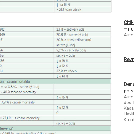
Citi
– no
Autoř
Revm
Denz
po s
Autoř
doc. 
Kasal
Havlí
Křen