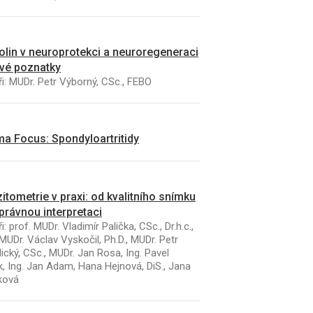
kolin v neuroprotekci a neuroregeneraci
vé poznatky
i: MUDr. Petr Výborný, CSc., FEBO
a Focus: Spondyloartritidy
itometrie v praxi: od kvalitního snímku
právnou interpretaci
i: prof. MUDr. Vladimír Palička, CSc., Dr.h.c.,
MUDr. Václav Vyskočil, Ph.D., MUDr. Petr
ický, CSc., MUDr. Jan Rosa, Ing. Pavel
k, Ing. Jan Adam, Hana Hejnová, DiS., Jana
ková