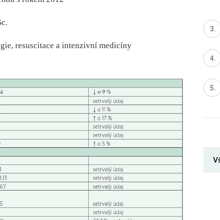
c.
gie, resuscitace a intenzivní medicíny
V