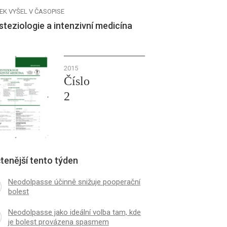
EK VYŠEL V ČASOPISE
teziologie a intenzivní medicína
2015
Číslo
2
tenější tento týden
Neodolpasse účinně snižuje pooperační
bolest
Neodolpasse jako ideální volba tam, kde
je bolest provázena spasmem