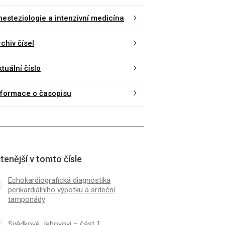
nesteziologie a intenzivní medicína
chiv čísel
tuální číslo
nformace o časopisu
tenější v tomto čísle
Echokardiografická diagnostika
perikardiálního výpotku a srdeční
tamponády
Svědkové Jehovovi – část 1