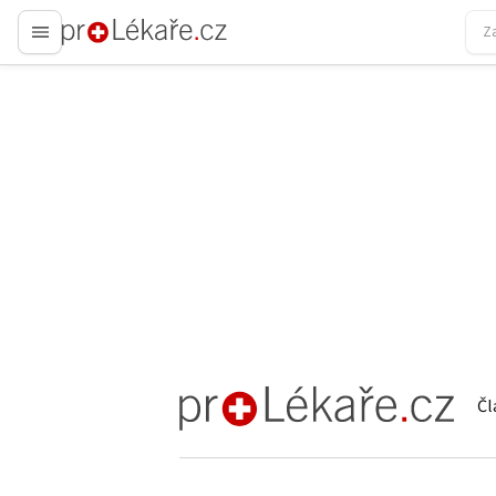
proLékaře.cz
Čl
proLékaře.cz