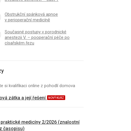
Obstrukční spánková apnoe
v perioperační medicíně
Současné postupy v porodnické
anestezii V. – pooperační péče po
císařském řezu
zy
e si kvalifikaci online z pohodlí domova
vá zátka a její řešení
NOVÝ KURZ
 praktické medicíny 2/2026 (znalostní
 z časopisu)