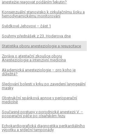
anestezie reagovat podáním tekutin?
Konsenzuální stanovisko k cirkulačnímu šoku a
hemodynamickému monitorování
Svědkové Jehovovi – část 1
Souhrny přednášek z 23. Hoderova dne
Statistika oboru anesteziologie a resuscitace
Zpráva o atestační zkoušce oboru
Anesteziologie a intenzivní medicína
Akademická anesteziologie – pro koho je
důležitá?
Sledování bolesti v krku po zavedení laryngeální
masky
Obstrukční spánková apnoe v perioperační
medicíně
Současné postupy v porodnické anestezii V. –
pooperační péče po císařském řezu
Echokardiografická diagnostika perikardiálního
výpotku a srdeční tamponády