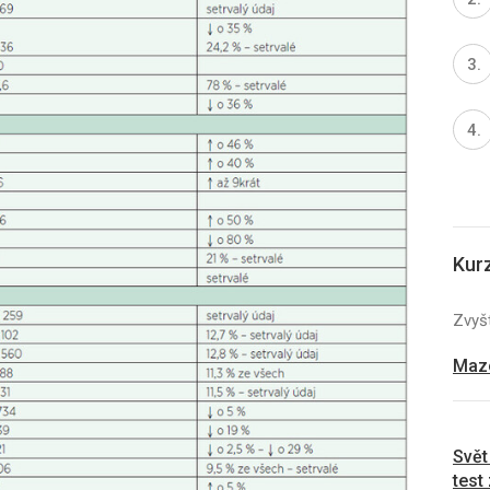
Kur
Zvyšt
Mazo
Svět
test