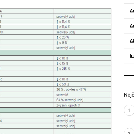
A
Ar
Ak
I
Nejč