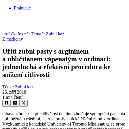
Praktické
proLékaře.cz
Téma
Zubní kaz
Z medicíny
Užití zubní pasty s argininem
a uhličitanem vápenatým v ordinaci:
jednoduchá a efektivní procedura ke
snížení citlivosti
Téma
:
Zubní kaz
26. září 2018
1 min čtení
Obava z bolesti a přecitlivělost dentinu zhoršuje spolupráci pacienta
i při běžném ošetření, jako je profylaktické čištění zubů v ordinaci.
Výzkumníci z kanadské University of Toronto Mississauga se proto