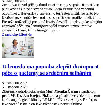
3. listopadu 2025
Zmapovat hlavní příčiny úmrtí mezi chirurgy se pokusila nedávno
publikovaná a níže citovaná studie, která vznikla pod vedením
odborníků z Harvardovy univerzity. Její autoři zjistili, že tento typ
lékařské praxe může být spojen se specifickým profilem rizik úmrtí.
Přestože totiž sdílejí podobné lékařské vzdělání i přístup ke zdrojům
zdravotní péče, mají chirurgové vyšší celkové riziko úmrtí ve
srovnání s lékaři, kteří chirurgy nejsou.
Z medicíny
Lifestyle
Telemedicína pomáhá zlepšit dostupnost
péče o pacienty se srdečním selháním
5. listopadu 2025
5. listopadu 2025
Zkušená kardiologická sestra
Mgr. Monika Černá
a kardiolog
prof. MUDr. Jan Krejčí, Ph.D.
, oba působící ve vedení I. interní
kardioangiologické kliniky LF MU a FN u sv. Anny v Brně (ona
jako vrchní sestra a on jako přednosta), popisují přínos