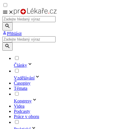
Přihlásit
Články
Vzdělávání
Časopisy
Témata
Kongresy
Videa
Podcasty
Práce v oboru