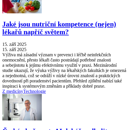
Jaké jsou nutriční kompetence (nejen)
lékařů napříč světem?
15. září 2025
15. září 2025
Výživa má zásadní význam v prevenci i léčbě neinfekčních
onemocnění, přesto lékaři často postrádají potřebné znalosti
a sebejistotu k jejímu efektivnímu využití v praxi. Mezinárodní
studie ukazují, že výuka výživy na lékařských fakultách je omezená
a nejednotná, což se odráží v nízké úrovni znalostí a praktických
dovedností při poradenství pacientům. Přehled zjištění nabízí také
inspiraci k systémovým změnám a příklady dobré praxe.
Z medicíny
Technologie