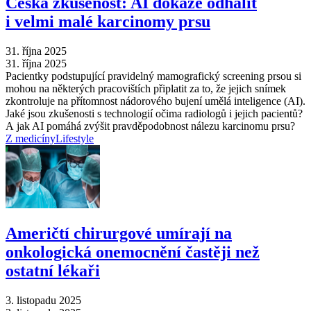
Česká zkušenost: AI dokáže odhalit
i velmi malé karcinomy prsu
31. října 2025
31. října 2025
Pacientky podstupující pravidelný mamografický screening prsou si
mohou na některých pracovištích připlatit za to, že jejich snímek
zkontroluje na přítomnost nádorového bujení umělá inteligence (AI).
Jaké jsou zkušenosti s technologií očima radiologů i jejich pacientů?
A jak AI pomáhá zvýšit pravděpodobnost nálezu karcinomu prsu?
Z medicíny
Lifestyle
Američtí chirurgové umírají na
onkologická onemocnění častěji než
ostatní lékaři
3. listopadu 2025