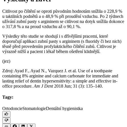
Citlivost po čištění se oproti původním hodnotám snížila o 228,9 %
u taktilních podnětů a o 48,9 % při proudění vzduchu. Po 2 týdnech
užívání zubní pasty s argininem se citlivost na dotyk snížila dokonce
o 317,8 % a na proud vzduchu až o 90,1 %.
Výsledky této studie se shodují i s dřívějšími pracemi, které
doporučují aplikaci zubní pasty s argininem (s fluoridy či bez nich)
těsně před provedením profylaktického čištění zubů. Citlivost je
výrazně nižší a pacient i lékař během ošetření klidnější.
(jez)
Zdroj: Ayad F., Ayad N., Vazquez J. et al. Use of a toothpaste
containing 8% arginine and calcium carbonate for immediate and
lasting relief of dentin hypersensitivity: a simple and effective in-
office procedure.
Am J Dent
2018 Jun; 31 (3): 135–140.
Tagy:
Ortodoncie
Stomatologie
Dentální hygienistka