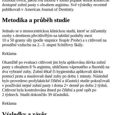
rozhodli ověřit, jakou roli mohou v tomto případě sehrát komerčně
dostupné zubní pasty s obsahem argininu. Své výsledky recentně
publikovali v American Journal of Dentistry.
Metodika a průběh studie
Jednalo se o monocentrickou klinickou studii, které se zúčastnily
osoby s dentinem přecitlivělým na taktilní podněty mezi
10 a 50 gramy síly (podle stupnice
Yeaple Probe
) a s citlivostí na
proudění vzduchu na 2.–3. stupni Schiffovy škály.
Reklama
Okamžitě po evaluaci citlivosti jim byla aplikována dávka zubní
pasty s obsahem 8 % argininu, uhličitanu vápenatého a fluoridů na
dva vybrané zuby. Zubní lékař či hygienistka aplikovali dávku
pomocí prstu a masírovali dané zuby po dobu 1 minuty. Následně
bylo provedeno profylaktické čištění a účastníci studie pokračovali
v používání stejné zubní pasty i doma 2× denně po dobu 2 týdnů.
Citlivost byla kontrolována ihned po čištění a poté opět po
2 týdnech. Studii dokončilo 39 účastníků.
Reklama
Výsledky a závěr