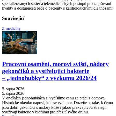
specializovaných sester a telemedicínských postupů pro zlepšování
kvality a dostupnosti péče o pacienty s kardiologickými diagnózami.
Související
Z medicíny
Pracovní osamění, moroví svišti, nádory
gekončíků a vystřelující bakterie
–⁠ „jednohubky“ z výzkumu 2026/24
5. srpna 2026
5. srpna 2026
V dnešních jednohubkách si vyčíslíme cenu za práci z domova.
Historické okénko napoví, kde se vzal mor. Dozvíte se také, k čemu
jsou dobří gekončíci s nádory kůže i jakou překvapivou strategii
využívají bakterie v biofilmu pro přežití svého druhu.