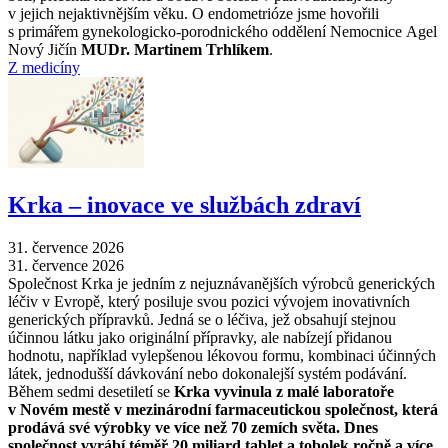
v jejich nejaktivnějším věku. O endometrióze jsme hovořili
s primářem gynekologicko-porodnického oddělení Nemocnice Agel
Nový Jičín
MUDr. Martinem Trhlíkem
.
Z medicíny
Krka –⁠ inovace ve službách zdraví
31. července 2026
31. července 2026
Společnost Krka je jedním z nejuznávanějších výrobců generických
léčiv v Evropě, který posiluje svou pozici vývojem inovativních
generických přípravků. Jedná se o léčiva, jež obsahují stejnou
účinnou látku jako originální přípravky, ale nabízejí přidanou
hodnotu, například vylepšenou lékovou formu, kombinaci účinných
látek, jednodušší dávkování nebo dokonalejší systém podávání.
Během sedmi desetiletí se
Krka vyvinula z malé laboratoře
v Novém mestě v mezinárodní farmaceutickou společnost, která
prodává své výrobky ve více než 70 zemích světa. Dnes
společnost vyrábí téměř 20 miliard tablet a tobolek ročně a více