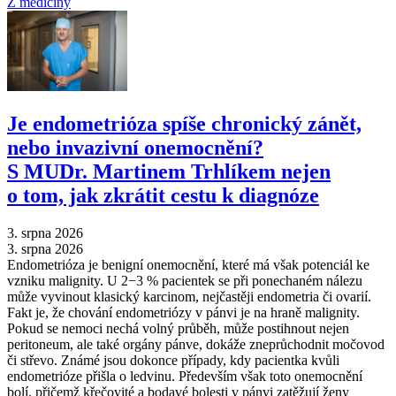
Z medicíny
Je endometrióza spíše chronický zánět,
nebo invazivní onemocnění?
S MUDr. Martinem Trhlíkem nejen
o tom, jak zkrátit cestu k diagnóze
3. srpna 2026
3. srpna 2026
Endometrióza je benigní onemocnění, které má však potenciál ke
vzniku malignity. U 2−3 % pacientek se při ponechaném nálezu
může vyvinout klasický karcinom, nejčastěji endometria či ovarií.
Fakt je, že chování endometriózy v pánvi je na hraně malignity.
Pokud se nemoci nechá volný průběh, může postihnout nejen
peritoneum, ale také orgány pánve, dokáže zneprůchodnit močovod
či střevo. Známé jsou dokonce případy, kdy pacientka kvůli
endometrióze přišla o ledvinu. Především však toto onemocnění
bolí, přičemž křečovité a bodavé bolesti v pánvi zatěžují ženy