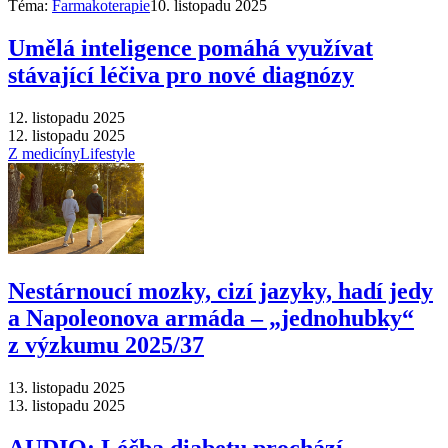
Téma:
Farmakoterapie
10. listopadu 2025
Umělá inteligence pomáhá využívat
stávající léčiva pro nové diagnózy
12. listopadu 2025
12. listopadu 2025
Z medicíny
Lifestyle
Nestárnoucí mozky, cizí jazyky, hadí jedy
a Napoleonova armáda –⁠ „jednohubky“
z výzkumu 2025/37
13. listopadu 2025
13. listopadu 2025
AUDIO: Léčba diabetu prochází