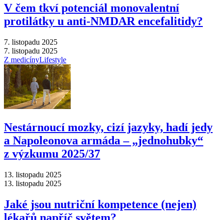
V čem tkví potenciál monovalentní
protilátky u anti-NMDAR encefalitidy?
7. listopadu 2025
7. listopadu 2025
Z medicíny
Lifestyle
Nestárnoucí mozky, cizí jazyky, hadí jedy
a Napoleonova armáda –⁠ „jednohubky“
z výzkumu 2025/37
13. listopadu 2025
13. listopadu 2025
Jaké jsou nutriční kompetence (nejen)
lékařů napříč světem?