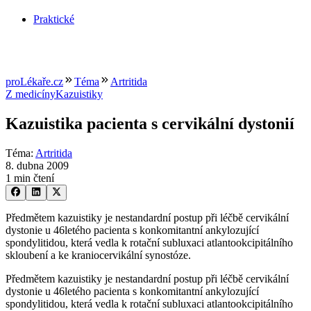
Praktické
proLékaře.cz
Téma
Artritida
Z medicíny
Kazuistiky
Kazuistika pacienta s cervikální dystonií
Téma
:
Artritida
8. dubna 2009
1 min čtení
Předmětem kazuistiky je nestandardní postup při léčbě cervikální
dystonie u 46letého pacienta s konkomitantní ankylozující
spondylitidou, která vedla k rotační subluxaci atlantookcipitálního
skloubení a ke kraniocervikální synostóze.
Předmětem kazuistiky je nestandardní postup při léčbě cervikální
dystonie u 46letého pacienta s konkomitantní ankylozující
spondylitidou, která vedla k rotační subluxaci atlantookcipitálního