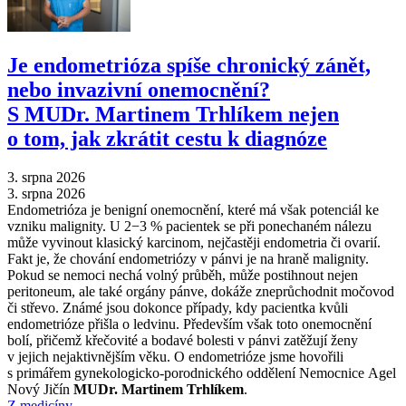
Je endometrióza spíše chronický zánět,
nebo invazivní onemocnění?
S MUDr. Martinem Trhlíkem nejen
o tom, jak zkrátit cestu k diagnóze
3. srpna 2026
3. srpna 2026
Endometrióza je benigní onemocnění, které má však potenciál ke
vzniku malignity. U 2−3 % pacientek se při ponechaném nálezu
může vyvinout klasický karcinom, nejčastěji endometria či ovarií.
Fakt je, že chování endometriózy v pánvi je na hraně malignity.
Pokud se nemoci nechá volný průběh, může postihnout nejen
peritoneum, ale také orgány pánve, dokáže zneprůchodnit močovod
či střevo. Známé jsou dokonce případy, kdy pacientka kvůli
endometrióze přišla o ledvinu. Především však toto onemocnění
bolí, přičemž křečovité a bodavé bolesti v pánvi zatěžují ženy
v jejich nejaktivnějším věku. O endometrióze jsme hovořili
s primářem gynekologicko-porodnického oddělení Nemocnice Agel
Nový Jičín
MUDr. Martinem Trhlíkem
.
Z medicíny