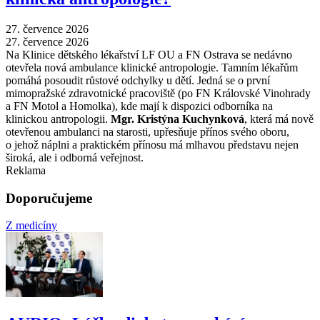
27. července 2026
27. července 2026
Na Klinice dětského lékařství LF OU a FN Ostrava se nedávno
otevřela nová ambulance klinické antropologie. Tamním lékařům
pomáhá posoudit růstové odchylky u dětí. Jedná se o první
mimopražské zdravotnické pracoviště (po FN Královské Vinohrady
a FN Motol a Homolka), kde mají k dispozici odborníka na
klinickou antropologii.
Mgr. Kristýna Kuchynková
, která má nově
otevřenou ambulanci na starosti, upřesňuje přínos svého oboru,
o jehož náplni a praktickém přínosu má mlhavou představu nejen
široká, ale i odborná veřejnost.
Reklama
Doporučujeme
Z medicíny