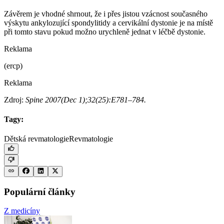
Závěrem je vhodné shrnout, že i přes jistou vzácnost současného
výskytu ankylozující spondylitidy a cervikální dystonie je na místě
při tomto stavu pokud možno urychleně jednat v léčbě dystonie.
Reklama
(ercp)
Reklama
Zdroj:
Spine 2007(Dec 1);32(25):E781–784.
Tagy:
Dětská revmatologie
Revmatologie
Populární články
Z medicíny