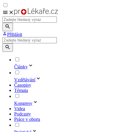
Přihlásit
Články
Vzdělávání
Časopisy
Témata
Kongresy
Videa
Podcasty
Práce v oboru