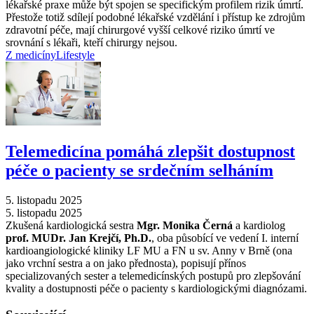
lékařské praxe může být spojen se specifickým profilem rizik úmrtí.
Přestože totiž sdílejí podobné lékařské vzdělání i přístup ke zdrojům
zdravotní péče, mají chirurgové vyšší celkové riziko úmrtí ve
srovnání s lékaři, kteří chirurgy nejsou.
Z medicíny
Lifestyle
Telemedicína pomáhá zlepšit dostupnost
péče o pacienty se srdečním selháním
5. listopadu 2025
5. listopadu 2025
Zkušená kardiologická sestra
Mgr. Monika Černá
a kardiolog
prof. MUDr. Jan Krejčí, Ph.D.
, oba působící ve vedení I. interní
kardioangiologické kliniky LF MU a FN u sv. Anny v Brně (ona
jako vrchní sestra a on jako přednosta), popisují přínos
specializovaných sester a telemedicínských postupů pro zlepšování
kvality a dostupnosti péče o pacienty s kardiologickými diagnózami.