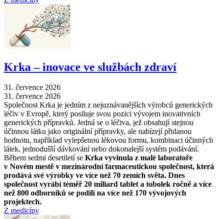
Krka –⁠ inovace ve službách zdraví
31. července 2026
31. července 2026
Společnost Krka je jedním z nejuznávanějších výrobců generických
léčiv v Evropě, který posiluje svou pozici vývojem inovativních
generických přípravků. Jedná se o léčiva, jež obsahují stejnou
účinnou látku jako originální přípravky, ale nabízejí přidanou
hodnotu, například vylepšenou lékovou formu, kombinaci účinných
látek, jednodušší dávkování nebo dokonalejší systém podávání.
Během sedmi desetiletí se
Krka vyvinula z malé laboratoře
v Novém mestě v mezinárodní farmaceutickou společnost, která
prodává své výrobky ve více než 70 zemích světa. Dnes
společnost vyrábí téměř 20 miliard tablet a tobolek ročně a více
než 800 odborníků se podílí na více než 170 vývojových
projektech.
Z medicíny