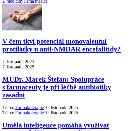
Z medicíny
Téma měsíce
V čem tkví potenciál monovalentní
protilátky u anti-NMDAR encefalitidy?
7. listopadu 2025
7. listopadu 2025
MUDr. Marek Štefan: Spolupráce
s farmaceuty je při léčbě antibiotiky
zásadní
Téma:
Farmakoterapie
10. listopadu 2025
Téma:
Farmakoterapie
10. listopadu 2025
Umělá inteligence pomáhá využívat