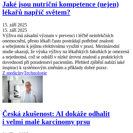
Jaké jsou nutriční kompetence (nejen)
lékařů napříč světem?
15. září 2025
15. září 2025
Výživa má zásadní význam v prevenci i léčbě neinfekčních
onemocnění, přesto lékaři často postrádají potřebné znalosti
a sebejistotu k jejímu efektivnímu využití v praxi. Mezinárodní
studie ukazují, že výuka výživy na lékařských fakultách je omezená
a nejednotná, což se odráží v nízké úrovni znalostí a praktických
dovedností při poradenství pacientům. Přehled zjištění nabízí také
inspiraci k systémovým změnám a příklady dobré praxe.
Z medicíny
Technologie
Česká zkušenost: AI dokáže odhalit
i velmi malé karcinomy prsu