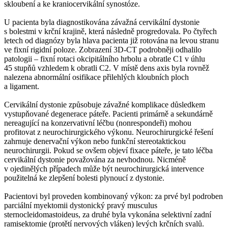
skloubení a ke kraniocervikální synostóze.
U pacienta byla diagnostikována závažná cervikální dystonie
s bolestmi v krční krajině, která následně progredovala. Po čtyřech
letech od diagnózy byla hlava pacienta již rotována na levou stranu
ve fixní rigidní poloze. Zobrazení 3D-CT podrobněji odhalilo
patologii –⁠ fixní rotaci okcipitálního hrbolu a obratle C1 v úhlu
45 stupňů vzhledem k obratli C2. V místě dens axis byla rovněž
nalezena abnormální osifikace přilehlých kloubních ploch
a ligament.
Cervikální dystonie způsobuje závažné komplikace důsledkem
vystupňované degenerace páteře. Pacienti primárně a sekundárně
nereagující na konzervativní léčbu (nonrespondeři) mohou
profitovat z neurochirurgického výkonu. Neurochirurgické řešení
zahrnuje denervační výkon nebo funkční stereotaktickou
neurochirurgii. Pokud se ovšem objeví fixace páteře, je tato léčba
cervikální dystonie považována za nevhodnou. Nicméně
v ojedinělých případech může být neurochirurgická intervence
použitelná ke zlepšení bolesti plynoucí z dystonie.
Pacientovi byl proveden kombinovaný výkon: za prvé byl podroben
parciální myektomii dystonický pravý musculus
sternocleidomastoideus, za druhé byla vykonána selektivní zadní
ramisektomie (protětí nervových vláken) levých krčních svalů.