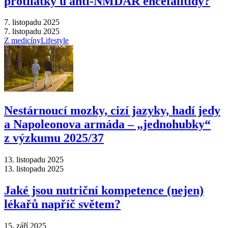
protilátky u anti-NMDAR encefalitidy?
7. listopadu 2025
7. listopadu 2025
Z medicíny
Lifestyle
Nestárnoucí mozky, cizí jazyky, hadí jedy
a Napoleonova armáda –⁠ „jednohubky“
z výzkumu 2025/37
13. listopadu 2025
13. listopadu 2025
Jaké jsou nutriční kompetence (nejen)
lékařů napříč světem?
15. září 2025