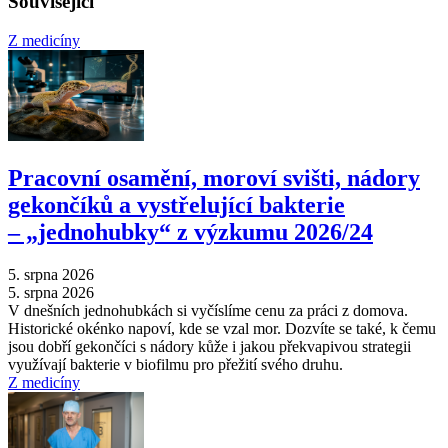
Související
Z medicíny
Pracovní osamění, moroví svišti, nádory
gekončíků a vystřelující bakterie
–⁠ „jednohubky“ z výzkumu 2026/24
5. srpna 2026
5. srpna 2026
V dnešních jednohubkách si vyčíslíme cenu za práci z domova.
Historické okénko napoví, kde se vzal mor. Dozvíte se také, k čemu
jsou dobří gekončíci s nádory kůže i jakou překvapivou strategii
využívají bakterie v biofilmu pro přežití svého druhu.
Z medicíny