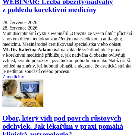
WEBINÁŘ: Léčba obezity/nadváhy
z pohledu korektivní medicíny
28. července 2026
28. července 2026
Multidisciplinární cyklus webinářů „Obezita ze všech úhlů“ přichází
s novým dílem, tentokrát zaměřeným na estetickou a anti-aging
medicínu. Mezinárodně certifikovaná specialistka v této oblasti
MUDr. Kateřina Adamcová
na základě své dlouholeté praxe
v korektivní medicíně přibližuje, jak nadváha či obezita ovlivňují
vzhled, kvalitu pokožky i psychickou pohodu pacienta. Nabízí širší
pohled na změny, jež hubnutí přináší, a ukazuje, že estetická stránka
je nedílnou součástí celého procesu.
Z medicíny
Obor, který vidí pod povrch růstových
odchylek. Jak lékařům v praxi pomáhá
klinická antropologie?