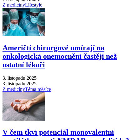
Z medicíny
Lifestyle
Američtí chirurgové umírají na
onkologická onemocnění častěji než
ostatní lékaři
3. listopadu 2025
3. listopadu 2025
Z medicíny
Téma měsíce
V čem tkví potenciál monovalentní