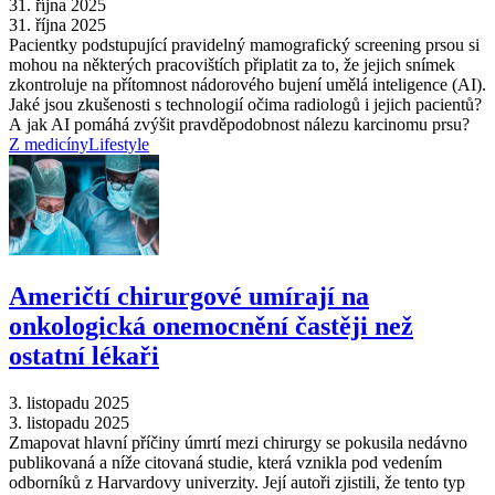
31. října 2025
31. října 2025
Pacientky podstupující pravidelný mamografický screening prsou si
mohou na některých pracovištích připlatit za to, že jejich snímek
zkontroluje na přítomnost nádorového bujení umělá inteligence (AI).
Jaké jsou zkušenosti s technologií očima radiologů i jejich pacientů?
A jak AI pomáhá zvýšit pravděpodobnost nálezu karcinomu prsu?
Z medicíny
Lifestyle
Američtí chirurgové umírají na
onkologická onemocnění častěji než
ostatní lékaři
3. listopadu 2025
3. listopadu 2025
Zmapovat hlavní příčiny úmrtí mezi chirurgy se pokusila nedávno
publikovaná a níže citovaná studie, která vznikla pod vedením
odborníků z Harvardovy univerzity. Její autoři zjistili, že tento typ