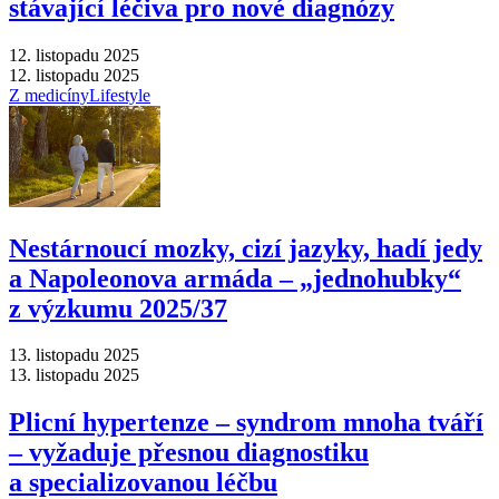
stávající léčiva pro nové diagnózy
12. listopadu 2025
12. listopadu 2025
Z medicíny
Lifestyle
Nestárnoucí mozky, cizí jazyky, hadí jedy
a Napoleonova armáda –⁠ „jednohubky“
z výzkumu 2025/37
13. listopadu 2025
13. listopadu 2025
Plicní hypertenze –⁠ syndrom mnoha tváří
–⁠ vyžaduje přesnou diagnostiku
a specializovanou léčbu