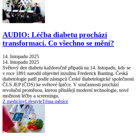
AUDIO: Léčba diabetu prochází
transformací. Co všechno se mění?
14. listopadu 2025
14. listopadu 2025
Světový den diabetu každoročně připadá na 14. listopadu, kdy se
v roce 1891 narodil objevitel inzulinu Frederick Banting. Česká
diabetologie patří podle zástupců České diabetologické společnosti
ČLS JEP (ČDS) ke světové špičce. V současnosti prochází
revoluční proměnou, kterou přinášejí moderní technologie, nové
možnosti léčby a screeningu.
Z medicíny
Lifestyle
Téma měsíce