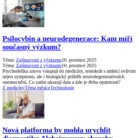
Psilocybin a neurodegenerace: Kam míří
současný výzkum?
Téma:
Zajímavosti z výzkumu
10. prosince 2025
Téma:
Zajímavosti z výzkumu
10. prosince 2025
Psychedelika znovu vstupují do medicíny, tentokrát s ambicí ovlivnit
nejen symptomy, ale i biologický průběh neurodegenerativních
onemocnění. Co zatím ukazují data a kde je třeba opatrnosti?
Z medicíny
Téma měsíce
Technologie
Nová platforma by mohla urychlit