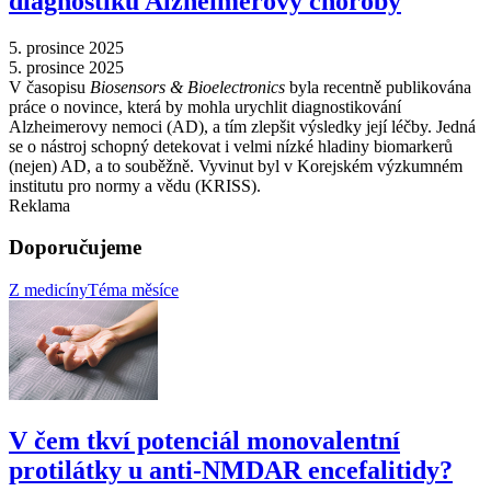
diagnostiku Alzheimerovy choroby
5. prosince 2025
5. prosince 2025
V časopisu
Biosensors & Bioelectronics
byla recentně publikována
práce o novince, která by mohla urychlit diagnostikování
Alzheimerovy nemoci (AD), a tím zlepšit výsledky její léčby. Jedná
se o nástroj schopný detekovat i velmi nízké hladiny biomarkerů
(nejen) AD, a to souběžně. Vyvinut byl v Korejském výzkumném
institutu pro normy a vědu (KRISS).
Reklama
Doporučujeme
Z medicíny
Téma měsíce
V čem tkví potenciál monovalentní
protilátky u anti-NMDAR encefalitidy?