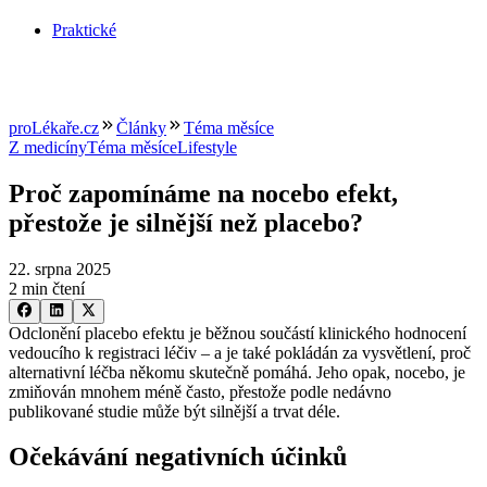
Praktické
proLékaře.cz
Články
Téma měsíce
Z medicíny
Téma měsíce
Lifestyle
Proč zapomínáme na nocebo efekt,
přestože je silnější než placebo?
22. srpna 2025
2 min čtení
Odclonění placebo efektu je běžnou součástí klinického hodnocení
vedoucího k registraci léčiv –⁠ a je také pokládán za vysvětlení, proč
alternativní léčba někomu skutečně pomáhá. Jeho opak, nocebo, je
zmiňován mnohem méně často, přestože podle nedávno
publikované studie může být silnější a trvat déle.
Očekávání negativních účinků