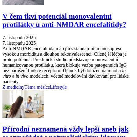
V čem tkví potenciál monovalentní
protilátky u anti-NMDAR encefalitidy?
7. listopadu 2025
7. listopadu 2025
Anti-NMDAR encefalitida má i přes standardní imunosupresi
vysokou morbiditu a dlouhou rekonvalescenci. Cílenější léčba je
proto potřebná. Preklinická studie představuje monovalentní
humanizovanou protilátku, která blokuje vazbu patogenních IgG
bez narušení funkce receptoru. Účinek byl doložen na mnoha
in
vitro
a
in vivo
modelech, včetně modelování dávkování pro lidské
pacienty.
Z medicíny
Téma měsíce
Lifestyle
Přírodní neznamená vždy lepší aneb jak