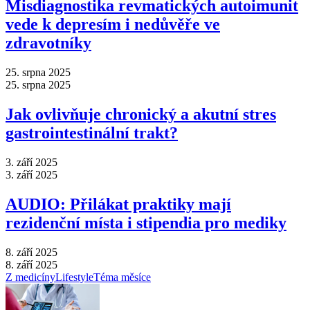
Misdiagnostika revmatických autoimunit
vede k depresím i nedůvěře ve
zdravotníky
25. srpna 2025
25. srpna 2025
Jak ovlivňuje chronický a akutní stres
gastrointestinální trakt?
3. září 2025
3. září 2025
AUDIO: Přilákat praktiky mají
rezidenční místa i stipendia pro mediky
8. září 2025
8. září 2025
Z medicíny
Lifestyle
Téma měsíce