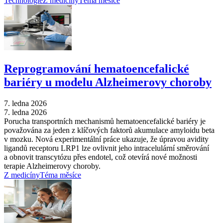
Technologie
Z medicíny
Téma měsíce
Reprogramování hematoencefalické
bariéry u modelu Alzheimerovy choroby
7. ledna 2026
7. ledna 2026
Porucha transportních mechanismů hematoencefalické bariéry je
považována za jeden z klíčových faktorů akumulace amyloidu beta
v mozku. Nová experimentální práce ukazuje, že úpravou avidity
ligandů receptoru LRP1 lze ovlivnit jeho intracelulární směrování
a obnovit transcytózu přes endotel, což otevírá nové možnosti
terapie Alzheimerovy choroby.
Z medicíny
Téma měsíce