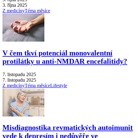
3. října 2025
Z medicíny
Téma měsíce
V čem tkví potenciál monovalentní
protilátky u anti-NMDAR encefalitidy?
7. listopadu 2025
7. listopadu 2025
Z medicíny
Téma měsíce
Lifestyle
Misdiagnostika revmatických autoimunit
vede k depresím i nedůvěře ve