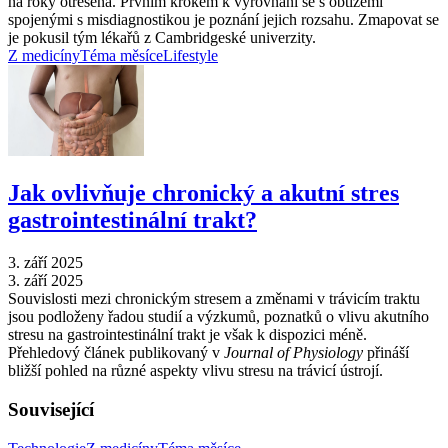
na roky otřesena. Prvním krokem k vyrovnání se s obtížemi
spojenými s misdiagnostikou je poznání jejich rozsahu. Zmapovat se
je pokusil tým lékařů z Cambridgeské univerzity.
Z medicíny
Téma měsíce
Lifestyle
Jak ovlivňuje chronický a akutní stres
gastrointestinální trakt?
3. září 2025
3. září 2025
Souvislosti mezi chronickým stresem a změnami v trávicím traktu
jsou podloženy řadou studií a výzkumů, poznatků o vlivu akutního
stresu na gastrointestinální trakt je však k dispozici méně.
Přehledový článek publikovaný v
Journal of Physiology
přináší
bližší pohled na různé aspekty vlivu stresu na trávicí ústrojí.
Související