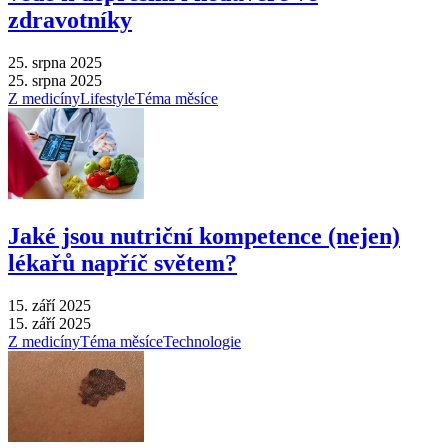
zdravotníky
25. srpna 2025
25. srpna 2025
Z medicíny
Lifestyle
Téma měsíce
Jaké jsou nutriční kompetence (nejen)
lékařů napříč světem?
15. září 2025
15. září 2025
Z medicíny
Téma měsíce
Technologie