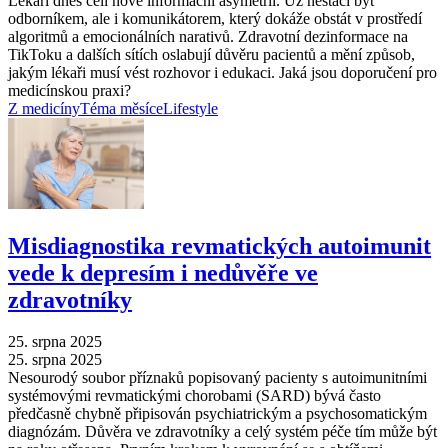
Lékaři dnes čelí nové informační asymetrii. Už nestačí být
odborníkem, ale i komunikátorem, který dokáže obstát v prostředí
algoritmů a emocionálních narativů. Zdravotní dezinformace na
TikToku a dalších sítích oslabují důvěru pacientů a mění způsob,
jakým lékaři musí vést rozhovor i edukaci. Jaká jsou doporučení pro
medicínskou praxi?
Z medicíny
Téma měsíce
Lifestyle
Misdiagnostika revmatických autoimunit
vede k depresím i nedůvěře ve
zdravotníky
25. srpna 2025
25. srpna 2025
Nesourodý soubor příznaků popisovaný pacienty s autoimunitními
systémovými revmatickými chorobami (SARD) bývá často
předčasně chybně připisován psychiatrickým a psychosomatickým
diagnózám. Důvěra ve zdravotníky a celý systém péče tím může být