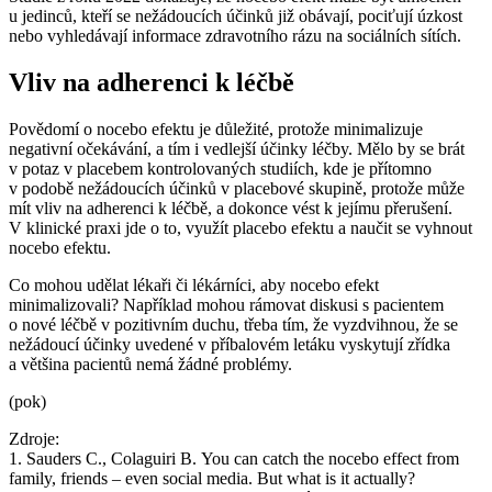
u jedinců, kteří se nežádoucích účinků již obávají, pociťují úzkost
nebo vyhledávají informace zdravotního rázu na sociálních sítích.
Vliv na adherenci k léčbě
Povědomí o nocebo efektu je důležité, protože minimalizuje
negativní očekávání, a tím i vedlejší účinky léčby. Mělo by se brát
v potaz v placebem kontrolovaných studiích, kde je přítomno
v podobě nežádoucích účinků v placebové skupině, protože může
mít vliv na adherenci k léčbě, a dokonce vést k jejímu přerušení.
V klinické praxi jde o to, využít placebo efektu a naučit se vyhnout
nocebo efektu.
Co mohou udělat lékaři či lékárníci, aby nocebo efekt
minimalizovali? Například mohou rámovat diskusi s pacientem
o nové léčbě v pozitivním duchu, třeba tím, že vyzdvihnou, že se
nežádoucí účinky uvedené v příbalovém letáku vyskytují zřídka
a většina pacientů nemá žádné problémy.
(pok)
Zdroje:
1. Sauders C., Colaguiri B. You can catch the nocebo effect from
family, friends –⁠ even social media. But what is it actually?