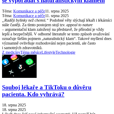
se vypořádat s naturalistickým klamem
Téma:
Komunikace a péče
11. srpna 2025
Téma:
Komunikace a péče
11. srpna 2025
„Raději bylinky než chemii.“
Podobné věty slýchají lékaři i lékárníci
stále častěji. Za tímto postojem stojí tzv.
appeal to nature
–⁠ argumentační klam založený na představě, že přírodní je vždy
lepší a bezpečnější. V odborné literatuře se tento způsob uvažování
označuje širším pojmem „naturalistický klam“. Takové myšlení dnes
významně ovlivňuje rozhodování nejen pacientů, ale často
i samotných zdravotníků.
Z medicíny
Téma měsíce
Lifestyle
Technologie
Souboj lékaře a TikToku o důvěru
pacienta. Kdo vyhrává?
18. srpna 2025
18. srpna 2025