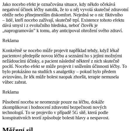
Jako nocebo efekt je označována situace, kdy někdo očekává
negativní účinek léčby natolik, že to u něj vyvolá skutečné zdravotní
obtíže nebo přinejmenším diskomfort. Nejedná se o nic fiktivního
–⁠ lidé, kteří nocebo zažívají, skutečně trpí. Existence tohoto efektu
dává smysl i z evolučního hlediska, neboť člověk je
„naprogramován” k tomu, aby anticipoval ohrožení svého zdraví.
Reklama
Konkrétně se nocebo může projevit například tehdy, když lékař
pacientovi předepíše novou léčbu a seznámí ho s jejími možnými
nežádoucími účinky, a pacient následně některé z nich skutečně
pocítí. Nocebo efekt se může projevit i snížením účinnosti léčby. To
bylo prokázáno na studiích s analgetiky –⁠ pokud bylo předem
avizováno, že lék může bolest naopak zhoršit, terapie nemusela
vůbec zabrat.
Reklama
Působení noceba se neomezuje pouze na léčbu, dokáže
zkomplikovat i hodnocení zdravotní bezpečnosti nových
technologií. To se projevilo v případě 5G sítě, která podle
konspirativních teorií způsobuje bolesti hlavy a nespavost.
Měření sil