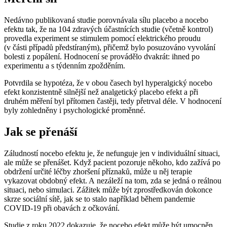
Nedávno publikovaná studie porovnávala sílu placebo a nocebo
efektu tak, že na 104 zdravých účastnících studie (včetně kontrol)
provedla experiment se stimulem pomocí elektrického proudu
(v části případů předstíraným), přičemž bylo posuzováno vyvolání
bolesti z popálení. Hodnocení se provádělo dvakrát: ihned po
experimentu a s týdenním zpožděním.
Potvrdila se hypotéza, že v obou časech byl hyperalgický nocebo
efekt konzistentně silnější než analgetický placebo efekt a při
druhém měření byl přítomen častěji, tedy přetrval déle. V hodnocení
byly zohledněny i psychologické proměnné.
Jak se přenáší
Záludností nocebo efektu je, že nefunguje jen v individuální situaci,
ale může se přenášet. Když pacient pozoruje někoho, kdo zažívá po
obdržení určité léčby zhoršení příznaků, může u něj terapie
vykazovat obdobný efekt. A nezáleží na tom, zda se jedná o reálnou
situaci, nebo simulaci. Zážitek může být zprostředkován dokonce
skrze sociální sítě, jak se to stalo například během pandemie
COVID-19 při obavách z očkování.
Studie z roku 2022 dokazuje, že nocebo efekt může být umocněn