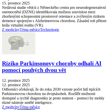
15. prosince 2025
Nedávná studie vědců z Německého centra pro neurodegenerativní
onemocnění (DZNE) identifikovala možnou souvislost mezi
zhoršenými schopnostmi prostorové orientace a zvýšeným rizikem
demence spojeným s Alzheimerovou chorobou. Zásadní roli přitom
hrála virtuální realita (VR).
Z medicíny
Téma měsíce
Technologie
Riziko Parkinsonovy choroby odhalí AI
pomocí pouhých dvou vět
12. prosince 2025
12. prosince 2025
Odborníci očekávají, že do roku 2030 vzroste počet lidí trpících
Parkinsonovou chorobou na dvojnásobek. Rozšířit možnosti
dostupné a rychlé diagnostiky je proto nutnost –⁠ pomoci by mohly
různé nástroje umělé inteligence.
Z medicíny
Téma měsíce