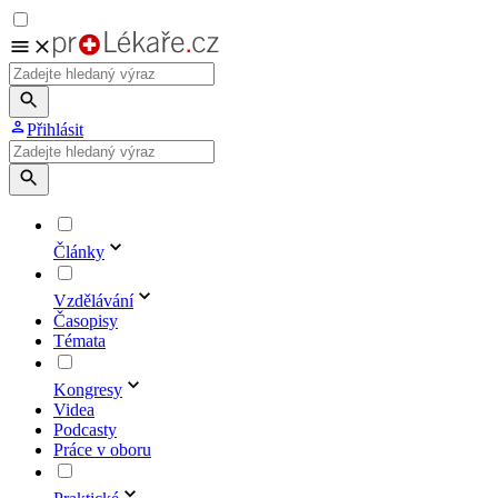
Přihlásit
Články
Vzdělávání
Časopisy
Témata
Kongresy
Videa
Podcasty
Práce v oboru