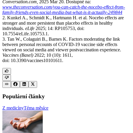
Conversation.com,
2025 Mar 20. Dostupné na:
www.theconversation.com/you-can-catch-the-nocebo-effect-from-
family-friends-even-social-media-but-what-is-it-actually-249844
2. Kunkel A., Schmidt K., Hartmann H. et al. Nocebo effects are
stronger and more persistent than placebo effects in healthy
individuals.
eLife
2025; 14: RP105753, doi:
10.7554/eLife.105753.1.
3. Tan W., Colaguiri B., Barnes K. Factors moderating the link
between personal recounts of COVID-19 vaccine side effects
viewed on social media and viewer postvaccination experience.
Vaccines (Basel)
2022; 10 (10): 1611,
doi: 10.3390/vaccines10101611.
Populární články
Z medicíny
Téma měsíce