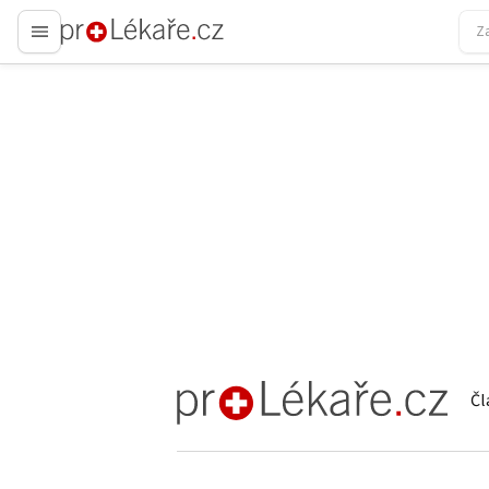
proLékaře.cz
Čl
proLékaře.cz