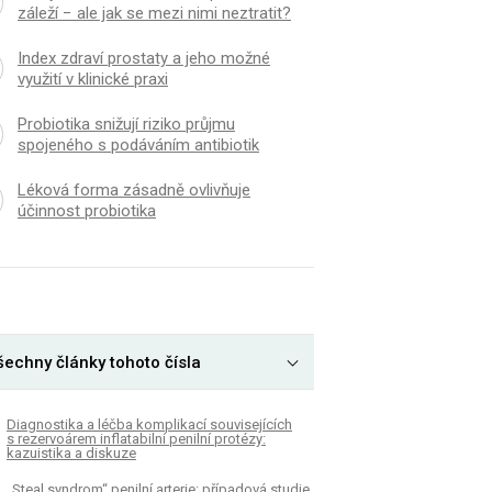
záleží − ale jak se mezi nimi neztratit?
Index zdraví prostaty a jeho možné
využití v klinické praxi
Probiotika snižují riziko průjmu
spojeného s podáváním antibiotik
Léková forma zásadně ovlivňuje
účinnost probiotika
šechny články tohoto čísla
Diagnostika a léčba komplikací souvisejících
s rezervoárem inflatabilní penilní protézy:
kazuistika a diskuze
„Steal syndrom“ penilní arterie: případová studie