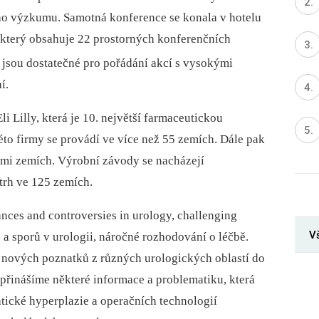
ho výzkumu. Samotná konference se konala v hotelu
l, který obsahuje 22 prostorných konferenčních
y jsou dostatečné pro pořádání akcí s vysokými
í.
li Lilly, která je 10. největší farmaceutickou
éto firmy se provádí ve více než 55 zemích. Dále pak
smi zemích. Výrobní závody se nacházejí
trh ve 125 zemích.
ances and controversies in urology, challenging
V
 a sporů v urologii, náročné rozhodování o léčbě.
 nových poznatků z různých urologických oblastí do
přinášíme některé informace a problematiku, která
atické hyperplazie a operačních technologií