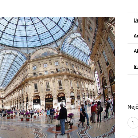
Ur
Ar
Ak
I
Nejč