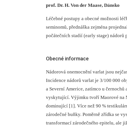
prof. Dr. H. Von der Maase, Dánsko
Léčebné postupy a obecné možnosti léč
seminomů, přednáška zejména projednal
počátečních stadií (early stage) nádorů 
Obecné informace
Nádorová onemocnění varlat jsou nejčas
Incidence nádorů varlat je 3/100 000 ob
a Severní Americe, zatímco u černochů 
vyskytující. Výjimku tvoří Maorové na
dominující [1]. Více než 90 % testikul
zárodečné buňky. Poměrně zřídka se vys
transformací zárodečného epitelu, ale ji