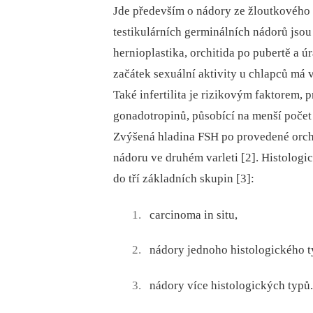
Jde především o nádory ze žloutkového 
testikulárních germinálních nádorů jso
hernioplastika, orchitida po pubertě a 
začátek sexuální aktivity u chlapců má 
Také infertilita je rizikovým faktorem,
gonadotropinů, působící na menší počet 
Zvýšená hladina FSH po provedené orchi
nádoru ve druhém varleti [2]. Histologi
do tří základních skupin [3]:
carcinoma in situ,
nádory jednoho histologického t
nádory více histologických typů.