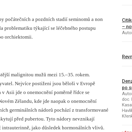
by počátečních a pozdních stadií seminomů a non
Citi
– no
a problematiku týkající se léčebného postupu
Autoř
po orchiektomii.
Revm
tější malignitou mužů mezi 15.–35. rokem.
Denz
yvatel. Nejvíce postiženi jsou běloši v Evropě
po s
a v Asii jde o onemocnění poměrně řídce se
Autoř
doc. 
 Novém Zélandu, kde jde naopak o onemocnění
Kasal
árních germinálních nádorů pochází z transformované
Havlí
Křen
kytují před pubertou. Tyto nádory nevznikají
ž intrauterinně, jako důsledek hormonálních vlivů.