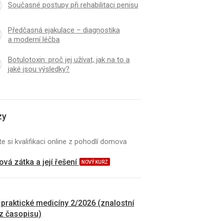
Současné postupy při rehabilitaci penisu
Předčasná ejakulace – diagnostika
a moderní léčba
Botulotoxin: proč jej užívat, jak na to a
jaké jsou výsledky?
zy
e si kvalifikaci online z pohodlí domova
vá zátka a její řešení
NOVÝ KURZ
 praktické medicíny 2/2026 (znalostní
 z časopisu)