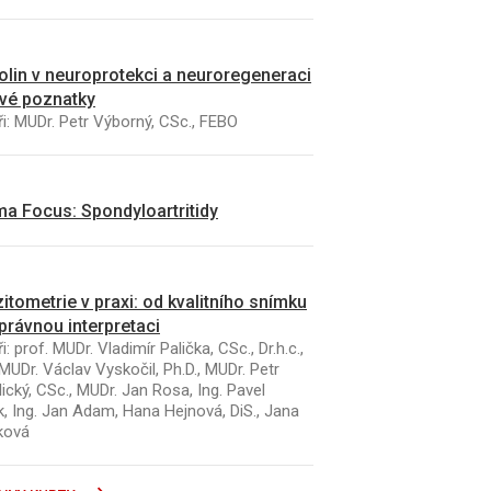
kolin v neuroprotekci a neuroregeneraci
vé poznatky
i: MUDr. Petr Výborný, CSc., FEBO
a Focus: Spondyloartritidy
itometrie v praxi: od kvalitního snímku
právnou interpretaci
i: prof. MUDr. Vladimír Palička, CSc., Dr.h.c.,
MUDr. Václav Vyskočil, Ph.D., MUDr. Petr
ický, CSc., MUDr. Jan Rosa, Ing. Pavel
k, Ing. Jan Adam, Hana Hejnová, DiS., Jana
ková