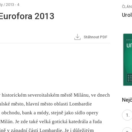
ty
/
2013 - 4
ČLÁN
Eurofora 2013
Urol
Stáhnout PDF
v historickém severoitalském městě Milánu, ve dnech
Nejč
talské město, hlavní město oblasti Lombardie
o obchodu, bank a módy, stejně jako sídlo opery
Milán. Je zde také velká gotická katedrála a řada
ině v západní části Lombardie. Je i důležitým