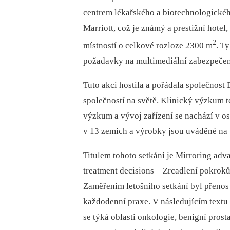
centrem lékařského a biotechnologické
Marriott, což je známý a prestižní hote
2
místností o celkové rozloze 2300 m
. T
požadavky na multimediální zabezpečen
Tuto akci hostila a pořádala společnost E
společností na světě. Klinický výzkum t
výzkum a vývoj zařízení se nachází v o
v 13 zemích a výrobky jsou uváděné na 
Titulem tohoto setkání je Mirroring adv
treatment decisions –⁠ Zrcadlení pokroků
Zaměřením letošního setkání byl přenos
každodenní praxe. V následujícím textu 
se týká oblasti onkologie, benigní prost