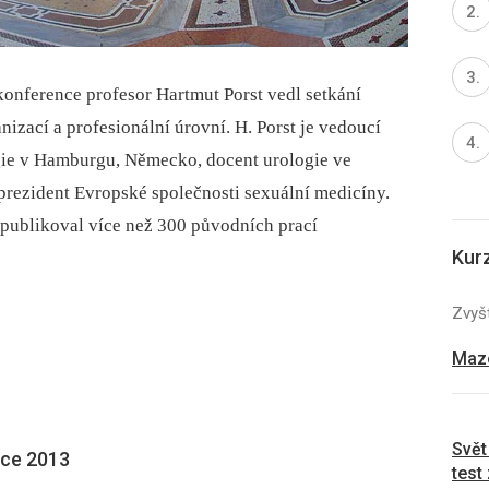
onference profesor Hartmut Porst vedl setkání
zací a profesionální úrovní. H. Porst je vedoucí
ie v Hamburgu, Německo, docent urologie ve
prezident Evropské společnosti sexuální medicíny.
a publikoval více než 300 původních prací
Kur
Zvyšt
Mazo
Svět
roce 2013
test