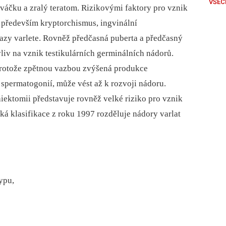
VŠEC
váčku a zralý teratom. Rizikovými faktory pro vznik
u především kryptorchismus, ingvinální
úrazy varlete. Rovněž předčasná puberta a předčasný
vliv na vznik testikulárních germinálních nádorů.
 protože zpětnou vazbou zvýšená produkce
spermatogonií, může vést až k rozvoji nádoru.
ektomii představuje rovněž velké riziko pro vznik
cká klasifikace z roku 1997 rozděluje nádory varlat
ypu,