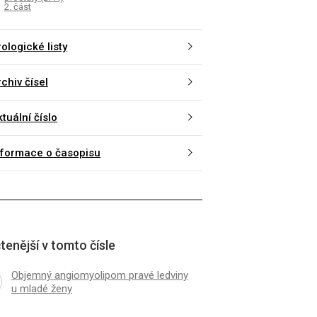
2. část
ologické listy
chiv čísel
tuální číslo
nformace o časopisu
tenější v tomto čísle
Objemný angiomyolipom pravé ledviny
u mladé ženy