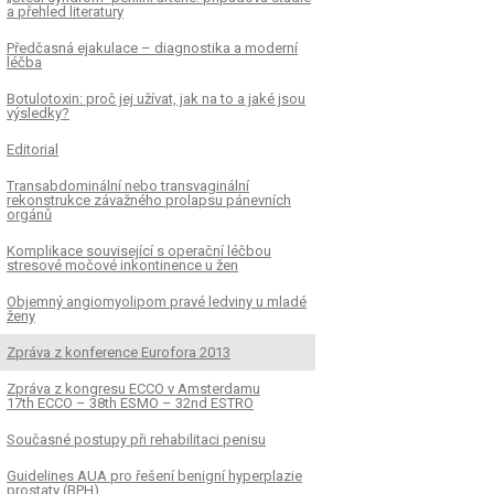
a přehled literatury
Předčasná ejakulace – diagnostika a moderní
léčba
Botulotoxin: proč jej užívat, jak na to a jaké jsou
výsledky?
Editorial
Transabdominální nebo transvaginální
rekonstrukce závažného prolapsu pánevních
orgánů
Komplikace související s operační léčbou
stresové močové inkontinence u žen
Objemný angiomyolipom pravé ledviny u mladé
ženy
Zpráva z konference Eurofora 2013
Zpráva z kongresu ECCO v Amsterdamu
17th ECCO – 38th ESMO – 32nd ESTRO
Současné postupy při rehabilitaci penisu
Guidelines AUA pro řešení benigní hyperplazie
prostaty (BPH)