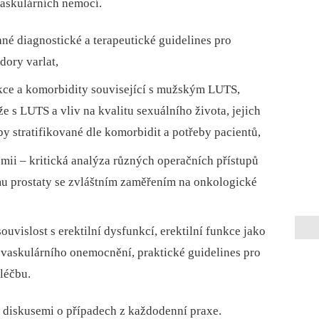
vaskulárních nemocí.
ané diagnostické a terapeutické guidelines pro
ory varlat,
kce a komorbidity související s mužským LUTS,
 s LUTS a vliv na kvalitu sexuálního života, jejich
by stratifikované dle komorbidit a potřeby pacientů,
mii –⁠ kritická analýza různých operačních přístupů
u prostaty se zvláštním zaměřením na onkologické
uvislost s erektilní dysfunkcí, erektilní funkce jako
vaskulárního onemocnění, praktické guidelines pro
 léčbu.
 diskusemi o případech z každodenní praxe.