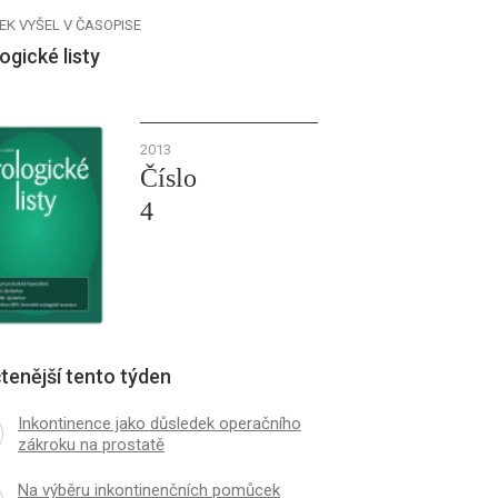
EK VYŠEL V ČASOPISE
ogické listy
2013
Číslo
4
tenější tento týden
Inkontinence jako důsledek operačního
zákroku na prostatě
Na výběru inkontinenčních pomůcek