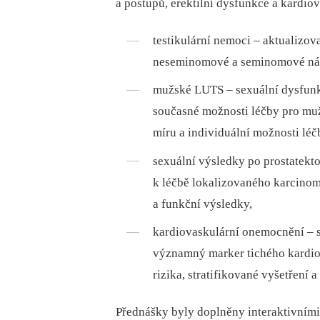
a postupů, erektilní dysfunkce a kardio
testikulární nemoci –⁠ aktualizov
neseminomové a seminomové nád
mužské LUTS –⁠ sexuální dysfun
současné možnosti léčby pro muže
míru a individuální možnosti léč
sexuální výsledky po prostatekto
k léčbě lokalizovaného karcinom
a funkční výsledky,
kardiovaskulární onemocnění –⁠ so
významný marker tichého kardio
rizika, stratifikované vyšetření a
Přednášky byly doplněny interaktivními