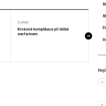
Ar
Ak
ČLÁNEK
ČLÁNE
P
Krvácivé komplikace při léčbě
Idiop
warfarinem
purpur
imunos
I
Nejč