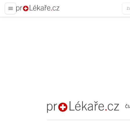
proLékaře.cz
Čl
proLékaře.cz