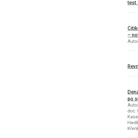
test
Citi
– no
Autoř
Revm
Denz
po s
Autoř
doc. 
Kasal
Havlí
Křen