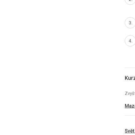
Kur
Zvyšt
Mazo
Svět