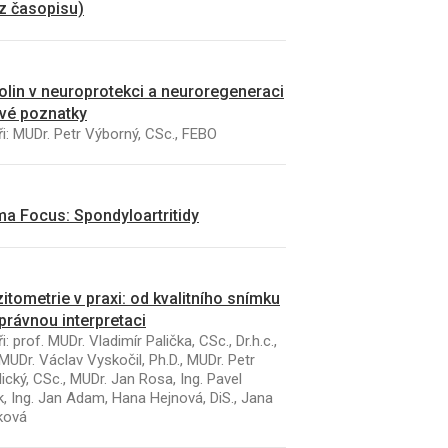
 z časopisu)
kolin v neuroprotekci a neuroregeneraci
vé poznatky
i: MUDr. Petr Výborný, CSc., FEBO
a Focus: Spondyloartritidy
itometrie v praxi: od kvalitního snímku
právnou interpretaci
i: prof. MUDr. Vladimír Palička, CSc., Dr.h.c.,
MUDr. Václav Vyskočil, Ph.D., MUDr. Petr
ický, CSc., MUDr. Jan Rosa, Ing. Pavel
k, Ing. Jan Adam, Hana Hejnová, DiS., Jana
ková