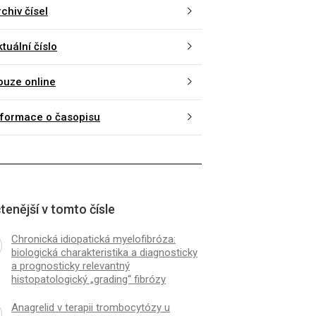
chiv čísel
tuální číslo
K
ČLÁNEK
ouze online
atická trombocytopenická
Anagrelid v terapii t
a v těhotenství refrakterní na
myeloproliferativníh
upresivní terapii – kazuistika
Kazuistika
nformace o časopisu
tenější v tomto čísle
Chronická idiopatická myelofibróza:
biologická charakteristika a diagnosticky
a prognosticky relevantný
histopatologický „grading“ fibrózy
Anagrelid v terapii trombocytózy u