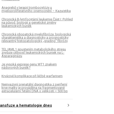
Anagrelid v terapii trombocytózy u
myeloproliferativního onemocnění – Kazuistika
Chronická B-lymfocytární leukemie Část I: Pohled
na původ, biologii a genetické změny
leukemických buněk
Chronická idiopatická myelofibróza: biologická
charakteristika a diagnosticky a prognosticky
relevantný histopatologický „grading“ fibrózy
TEL/AML1 spustením metabolického stresu
zvyšuje citlivosť leukemických buniek na L-
Asparaginázu
Je vysoká exprese genu WT1 znakem
nádorových buněk?
Krvácivé komplikace při léčbě warfarinem
Neinvazivní prenatální diagnostika z periferní
krve matky je prováděna na fragmentované
extracelulární fetální DNA o velikosti < 500 bp
ransfuze a hematologie dnes