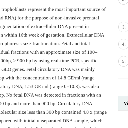
 trophoblasts represent the most important source of
and RNA) for the purpose of non-invasive prenatal
ragmentation of extracellular DNA present in
n within 16th week of gestation. Extracellular DNA
rophoresis size-fractionation. Fetal and total
idual fractions with an approximate size of 100–
0bp, > 900 bp by using real-time PCR, specific
 GLO genes. Fetal circulatory DNA was mainly
 bp with the concentration of 14.8 GE/ml (range
latory DNA, 1.53 GE /ml (range 0–10.8), was also
bp. No fetal DNA was detected in fractions with an
V
00 bp and more than 900 bp. Circulatory DNA
olecular size less than 300 bp contained 4.8 x (range
pared with initial unseparated DNA sample, which