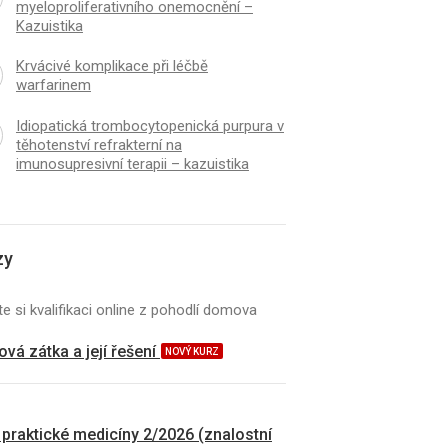
myeloproliferativního onemocnění –
Kazuistika
Krvácivé komplikace při léčbě
warfarinem
Idiopatická trombocytopenická purpura v
těhotenství refrakterní na
imunosupresivní terapii – kazuistika
zy
e si kvalifikaci online z pohodlí domova
vá zátka a její řešení
NOVÝ KURZ
 praktické medicíny 2/2026 (znalostní