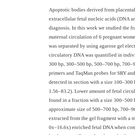
Apoptotic bodies derived from placental
extracellular fetal nucleic acids (DNA 
diagnosis. In this work we studied the f
maternal circulation of 6 pregnant wome
was separated by using agarose gel elect
circulatory DNA was quantified in indiv
300 bp, 300–500 bp, 500–700 bp, 700–90
primers and TaqMan probes for SRY and
detected in section with a size 100–300
1.56–83.2). Lower amount of fetal circu
found in a fraction with a size 300–500 
approximate size of 500–700 bp, 700–9
extracted from the gel fragment with a m
0x–16.6x) enriched fetal DNA when com