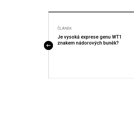
ČLÁNEK
ím metabolického
Je vysoká exprese genu WT1
ivosť
znakem nádorových buněk?
ek na L-