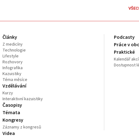
VŠEC
Články
Podcasty
Z medicíny
Práce v ob
Technologie
Praktické
Lifestyle
Kalendář akcí
Rozhovory
Dostupnost l
Infografika
Kazuistiky
Téma měsíce
Vzdělávání
Kurzy
Interaktivní kazuistiky
Časopisy
Témata
Kongresy
Záznamy z kongresů
Videa