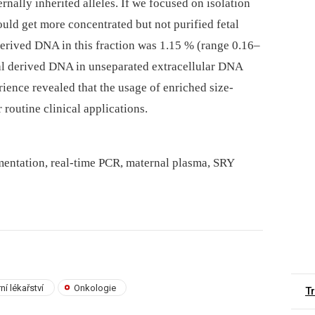
ernally inherited alleles. If we focused on isolation
uld get more concentrated but not purified fetal
erived DNA in this fraction was 1.15 % (range 0.16–
al derived DNA in unseparated extracellular DNA
ience revealed that the usage of enriched size-
 routine clinical applications.
gmentation, real-time PCR, maternal plasma, SRY
rní lékařství
Onkologie
T