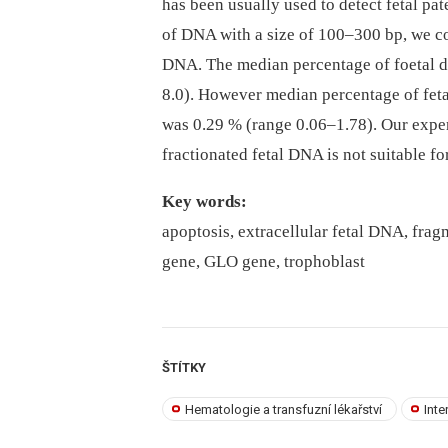
has been usually used to detect fetal pat
of DNA with a size of 100–300 bp, we co
DNA. The median percentage of foetal d
8.0). However median percentage of fet
was 0.29 % (range 0.06–1.78). Our exper
fractionated fetal DNA is not suitable for
Key words:
apoptosis, extracellular fetal DNA, fra
gene, GLO gene, trophoblast
ŠTÍTKY
Hematologie a transfuzní lékařství
Inte