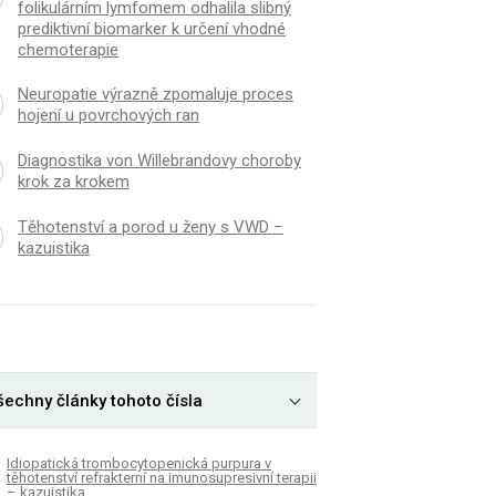
folikulárním lymfomem odhalila slibný
prediktivní biomarker k určení vhodné
chemoterapie
Neuropatie výrazně zpomaluje proces
hojení u povrchových ran
Diagnostika von Willebrandovy choroby
krok za krokem
Těhotenství a porod u ženy s VWD −
kazuistika
šechny články tohoto čísla
Idiopatická trombocytopenická purpura v
těhotenství refrakterní na imunosupresivní terapii
– kazuistika