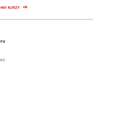
HNY KURZY
oru
éků