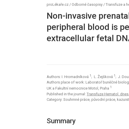
proLékaře.cz
/
Odborné časopisy
/
Transfuze a 
Non-invasive prenata
peripheral blood is p
extracellular fetal D
1
1
Authors: I. Hromadníková
; L. Žejšková
; J. Do
Authors place of work: Laboratoř buněčné biologie
1
UK a Fakultní nemocnice Motol, Praha
Published in the journal:
Transfuze Hematol. dnes,1
Category: Souhrnné práce, původní práce, kazuist
Summary