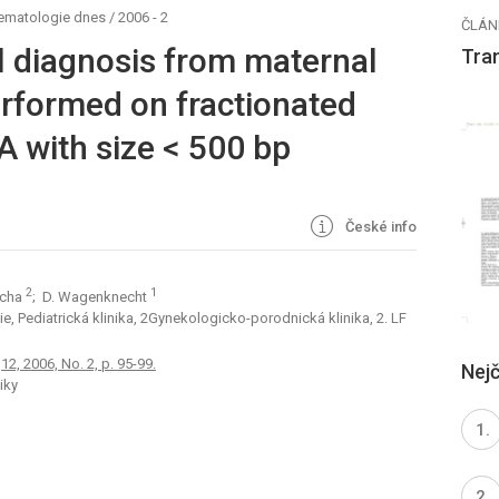
hematologie dnes
/
2006 - 2
ČLÁN
l diagnosis from maternal
Tra
erformed on fractionated
NA with size < 500 bp
České info
2
1
ucha
; D. Wagenknecht
, Pediatrická klinika, 2Gynekologicko-porodnická klinika, 2. LF
2, 2006, No. 2, p. 95-99.
Nejč
iky