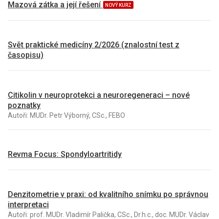
Mazová zátka a její řešení
NOVÝ KURZ
Svět praktické medicíny 2/2026 (znalostní test z
časopisu)
Citikolin v neuroprotekci a neuroregeneraci – nové
poznatky
Autoři: MUDr. Petr Výborný, CSc., FEBO
Revma Focus: Spondyloartritidy
Denzitometrie v praxi: od kvalitního snímku po správnou
interpretaci
Autoři: prof. MUDr. Vladimír Palička, CSc., Dr.h.c., doc. MUDr. Václav