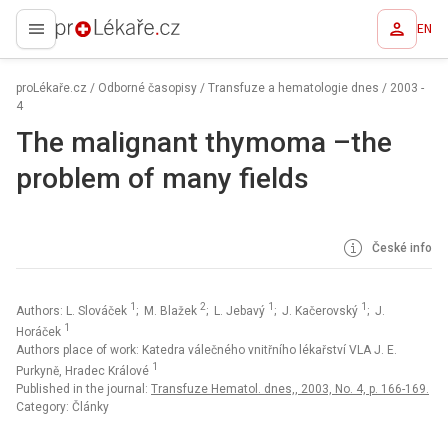
EN
proLékaře.cz
proLékaře.cz
/
Odborné časopisy
/
Transfuze a hematologie dnes
/
2003 -
4
The malignant thymoma –the
problem of many fields
České info
1
2
1
1
Authors: L. Slováček
; M. Blažek
; L. Jebavý
; J. Kačerovský
; J.
1
Horáček
Authors place of work: Katedra válečného vnitřního lékařství VLA J. E.
1
Purkyně, Hradec Králové
Published in the journal:
Transfuze Hematol. dnes,, 2003, No. 4, p. 166-169.
Category: Články