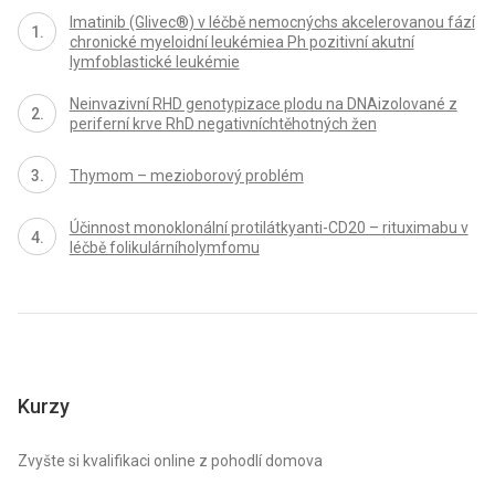
Imatinib (Glivec®) v léčbě nemocnýchs akcelerovanou fází
chronické myeloidní leukémiea Ph pozitivní akutní
lymfoblastické leukémie
Neinvazivní RHD genotypizace plodu na DNAizolované z
periferní krve RhD negativníchtěhotných žen
Thymom – mezioborový problém
Účinnost monoklonální protilátkyanti-CD20 – rituximabu v
léčbě folikulárníholymfomu
Kurzy
Zvyšte si kvalifikaci online z pohodlí domova