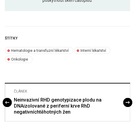
poskytnout sken časopisu.
ŠTÍTKY
Hematologie a transfuzní lékařství
Interní lékařství
Onkologie
ČLÁNEK
Neinvazivní RHD genotypizace plodu na
DNAizolované z periferní krve RhD
negativníchtěhotných žen