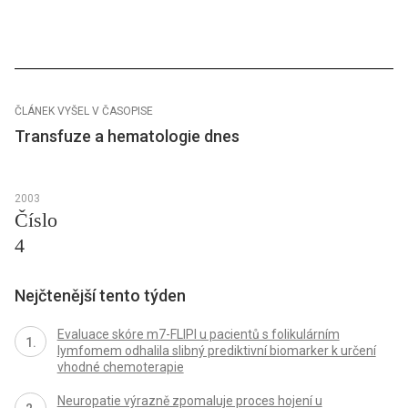
ČLÁNEK VYŠEL V ČASOPISE
Transfuze a hematologie dnes
2003
Číslo
4
Nejčtenější tento týden
Evaluace skóre m7-FLIPI u pacientů s folikulárním
lymfomem odhalila slibný prediktivní biomarker k určení
vhodné chemoterapie
Neuropatie výrazně zpomaluje proces hojení u