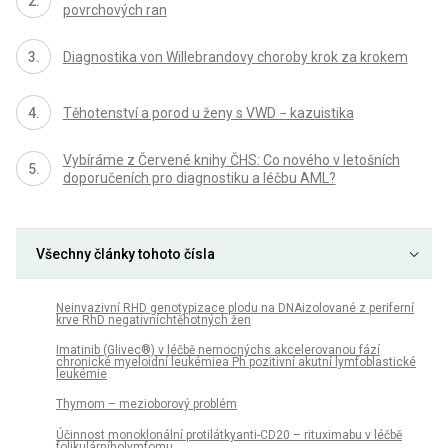
povrchových ran
Diagnostika von Willebrandovy choroby krok za krokem
Těhotenství a porod u ženy s VWD − kazuistika
Vybíráme z Červené knihy ČHS: Co nového v letošních
doporučeních pro diagnostiku a léčbu AML?
Všechny články tohoto čísla
Neinvazivní RHD genotypizace plodu na DNAizolované z periferní
krve RhD negativníchtěhotných žen
Imatinib (Glivec®) v léčbě nemocnýchs akcelerovanou fází
chronické myeloidní leukémiea Ph pozitivní akutní lymfoblastické
leukémie
Thymom – mezioborový problém
Účinnost monoklonální protilátkyanti-CD20 – rituximabu v léčbě
folikulárníholymfomu