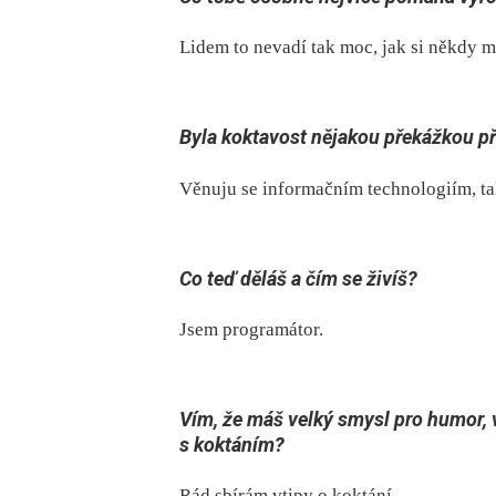
Lidem to nevadí tak moc, jak si někdy m
Byla koktavost nějakou překážkou p
Věnuju se informačním technologiím, ta
Co teď děláš a čím se živíš?
Jsem programátor.
Vím, že máš velký smysl pro humor,
s koktáním?
Rád sbírám vtipy o koktání.