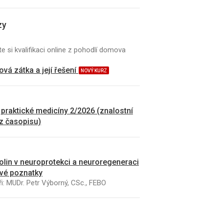
zy
e si kvalifikaci online z pohodlí domova
vá zátka a její řešení
NOVÝ KURZ
 praktické medicíny 2/2026 (znalostní
 z časopisu)
kolin v neuroprotekci a neuroregeneraci
vé poznatky
i: MUDr. Petr Výborný, CSc., FEBO