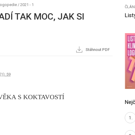
 logopedie
/
2021 - 1
ČLÁN
DÍ TAK MOC, JAK SI
List
Stáhnout PDF
(1): 59
VĚKA S KOKTAVOSTÍ
Nejč