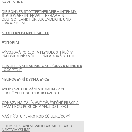
KAZUISTIKA
DIE BONNER STOTTERTHERAPIE – INTENSIV-
STATIONÄRE INTERVALLTHERAPIE IN
DEUTSCHLAND FÜR JUGENDLICHE UND
ERWACHSENE
STOTTERN IM KINDESALTER
EDITORIAL
VÝVOJOVÁ PORUCHA PLYNULOSTI ŘEČI V
PŘEDŠKOLNÍM VĚKU – PŘÍPADOVÁ STUDIE
TUMULTUS SERMONIS A SOUČASNÁ KLINICKÁ
LOGOPEDIE
NEUROGENNÍ DYSFLUENCE
VYHÝBAVÉ CHOVÁNÍ V KOMUNIKACI
DOSPĚLÝCH OSOB S KOKTAVOSTÍ
ODKAZY NA ZAJÍMAVÉ ZÁVĚREČNÉ PRÁCE S
TEMATIKOU PORUCH PLYNULOSTI ŘEČI
NÁŠ PŘÍSTUP JAKO RODIČŮ JE KLÍČOVÝ
LIDEM KOKTÁNÍ NEVADÍ TAK MOC, JAK SI
NĚKDY MYSLÍME