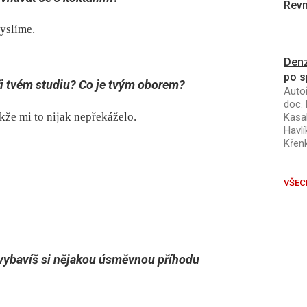
Revm
yslíme.
Denz
po s
ři tvém studiu? Co je tvým oborem?
Autoř
doc. 
kže mi to nijak nepřekáželo.
Kasal
Havlí
Křen
VŠEC
 vybavíš si nějakou úsměvnou příhodu