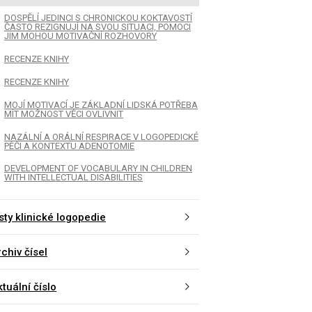
DOSPĚLÍ JEDINCI S CHRONICKOU KOKTAVOSTÍ
ČASTO REZIGNUJÍ NA SVOU SITUACI, POMOCI
JIM MOHOU MOTIVAČNÍ ROZHOVORY
RECENZE KNIHY
RECENZE KNIHY
MOJÍ MOTIVACÍ JE ZÁKLADNÍ LIDSKÁ POTŘEBA
MÍT MOŽNOST VĚCI OVLIVNIT
NAZÁLNÍ A ORÁLNÍ RESPIRACE V LOGOPEDICKÉ
PÉČI A KONTEXTU ADENOTOMIE
DEVELOPMENT OF VOCABULARY IN CHILDREN
WITH INTELLECTUAL DISABILITIES
sty klinické logopedie
chiv čísel
tuální číslo