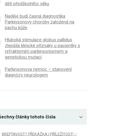
dětí předškolního věku
Naděje budí časná diagnostika
Parkinsonovy choroby založená na
pachu kůže
Hluboká stimulace globus pallidus
zlepšila klinické příznaky u pacientky s
refrakterním parkinsonismem a
genetickou mutací
Parkinsonova nemoc – stanovení
diagnózy neurologem
šechny články tohoto čísla
BREPTAVOST? PŘEKÁŽKA I PŘÍLEŽITOST! –