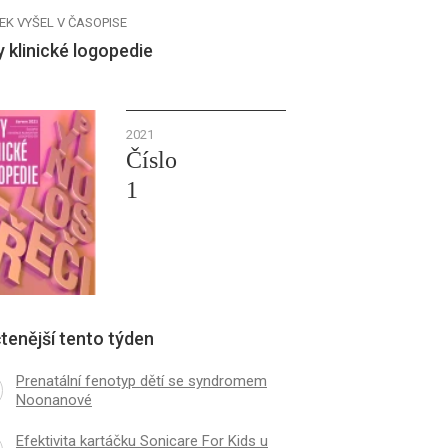
EK VYŠEL V ČASOPISE
y klinické logopedie
2021
Číslo
1
tenější tento týden
Prenatální fenotyp dětí se syndromem
Noonanové
Efektivita kartáčku Sonicare For Kids u