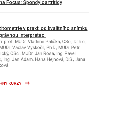
a Focus: Spondyloartritidy
itometrie v praxi: od kvalitního snímku
právnou interpretaci
i: prof. MUDr. Vladimír Palička, CSc., Dr.h.c.,
MUDr. Václav Vyskočil, Ph.D., MUDr. Petr
ický, CSc., MUDr. Jan Rosa, Ing. Pavel
k, Ing. Jan Adam, Hana Hejnová, DiS., Jana
ková
HNY KURZY