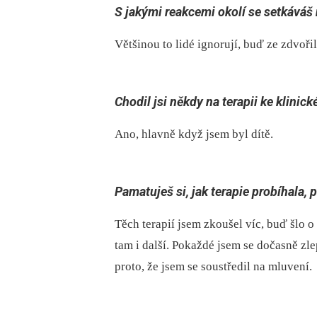
S jakými reakcemi okolí se setkáváš 
Většinou to lidé ignorují, buď ze zdvořil
Chodil jsi někdy na terapii ke klinic
Ano, hlavně když jsem byl dítě.
Pamatuješ si, jak terapie probíhala, 
Těch terapií jsem zkoušel víc, buď šlo o
tam i další. Pokaždé jsem se dočasně zlep
proto, že jsem se soustředil na mluvení.