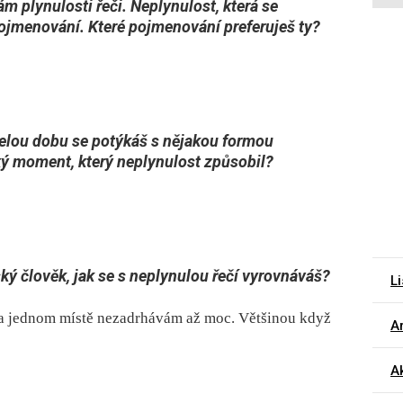
m plynulosti řeči. Neplynulost, která se
pojmenování. Které pojmenování preferuješ ty?
celou dobu se potýkáš s nějakou formou
aký moment, který neplynulost způsobil?
ký člověk, jak se s neplynulou řečí vyrovnáváš?
Li
a jednom místě nezadrhávám až moc. Většinou když
Ar
Ak