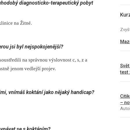
ouhodobý diagnosticko-terapeutický pobyt
Kur
linice na Žitné.
Zvyšt
Mazo
erou jsi byl nejspokojenější?
soustředili na správnou výslovnost c, s, z a
Svět
stně jenom vedlejší projev.
test
dmi, vnímáš koktání jako nějaký handicap?
Citi
– no
Autoř
vnávat se s koktáním?