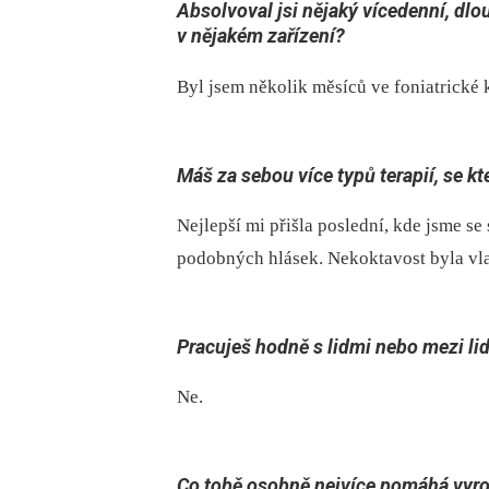
Absolvoval jsi nějaký vícedenní, dl
v nějakém zařízení?
Byl jsem několik měsíců ve foniatrické k
Máš za sebou více typů terapií, se kt
Nejlepší mi přišla poslední, kde jsme se 
podobných hlásek. Nekoktavost byla vla
Pracuješ hodně s lidmi nebo mezi li
Ne.
Co tobě osobně nejvíce pomáhá vyro