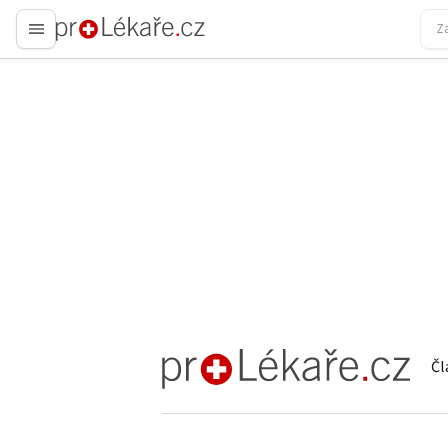
proLékaře.cz
Čl
proLékaře.cz