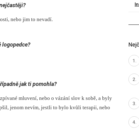
I
nejčastěji?
osti, nebo jim to nevadí.
ké logopedce?
Nejč
případně jak ti pomohla?
 zpívané mluvení, nebo o vázání slov k sobě, a byly
šil, jenom nevím, jestli to bylo kvůli terapii, nebo