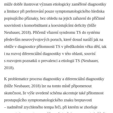
může dobře ilustrovat význam etiologicky zaměřené diagnostiky
a limitace při preferování pouze symptomatologického hlediska
popisujícího příznaky, bez ohledu na jejich zařazení do příčinné
souvislosti s komorbiditami a koexistujícími deficity (blíže
Neubauer, 2018). Přičemž vřazení syndromu TS do systému
především neurovývojových poruch, které dosud naráží jak na
obtíže v diagnostice přítomnosti TS v předškolním věku dětí, tak
i na rozvoj diferenciální diagnostiky v této oblasti, souvisí
s rozvojem poznatků o prevalenci a etiologii TS (Neubauer,
2018).
K problematice procesu diagnostiky a diferenciální diagnostiky
(blíže Neubauer, 2018) lze na tomto místě připomenout
skutečnost, že výše uvedené schéma akcentuje také přítomnost
prostupujícího symptomatologického znaku breptavosti
–⁠ nadměrně zrychleného tempa řeči, při kterém se zhoršuje