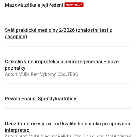
Mazová zátka a její řešení
NOVÝ KURZ
Svět praktické medicíny 2/2026 (znalostní test z
časopisu)
Citikolin v neuroprotekci a neuroregeneraci – nové
poznatky
Autoři: MUDr. Petr Výborný, CSc., FEBO
Revma Focus: Spondyloartritidy
Denzitometrie v praxi: od kvalitního snímku po správnou
interpretaci
Autoři: prof. MUDr. Vladimír Palička, CSc., Dr.h.c., doc. MUDr. Václav