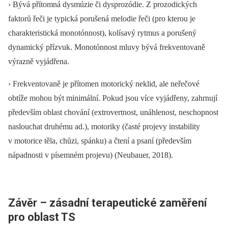
› Bývá přítomná dysmúzie či dysprozódie. Z prozodických
faktorů řeči je typická porušená melodie řeči (pro kterou je
charakteristická monotónnost), kolísavý rytmus a porušený
dynamický přízvuk. Monotónnost mluvy bývá frekventovaně
výrazně vyjádřena.
› Frekventovaně je přítomen motorický neklid, ale neřečové
obtíže mohou být minimální. Pokud jsou více vyjádřeny, zahrnují
především oblast chování (extrovertnost, unáhlenost, neschopnost
naslouchat druhému ad.), motoriky (časté projevy instability
v motorice těla, chůzi, spánku) a čtení a psaní (především
nápadnosti v písemném projevu) (Neubauer, 2018).
Závěr –⁠ zásadní terapeutické zaměření
pro oblast TS