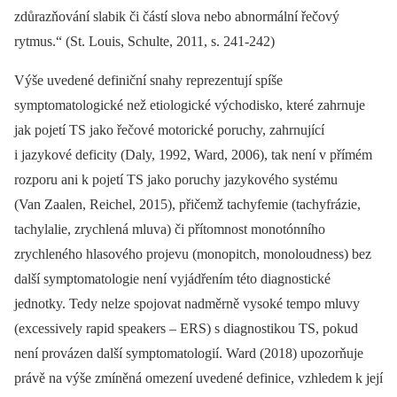
zdůrazňování slabik či částí slova nebo abnormální řečový
rytmus.“ (St. Louis, Schulte, 2011, s. 241-242)
Výše uvedené definiční snahy reprezentují spíše
symptomatologické než etiologické východisko, které zahrnuje
jak pojetí TS jako řečové motorické poruchy, zahrnující
i jazykové deficity (Daly, 1992, Ward, 2006), tak není v přímém
rozporu ani k pojetí TS jako poruchy jazykového systému
(Van Zaalen, Reichel, 2015), přičemž tachyfemie (tachyfrázie,
tachylalie, zrychlená mluva) či přítomnost monotónního
zrychleného hlasového projevu (monopitch, monoloudness) bez
další symptomatologie není vyjádřením této diagnostické
jednotky. Tedy nelze spojovat nadměrně vysoké tempo mluvy
(excessively rapid speakers –⁠ ERS) s diagnostikou TS, pokud
není provázen další symptomatologií. Ward (2018) upozorňuje
právě na výše zmíněná omezení uvedené definice, vzhledem k její