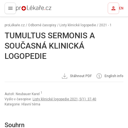
EN
proLékaře.cz
proLékaře.cz
/
Odborné časopisy
/
Listy klinické logopedie
/
2021 - 1
TUMULTUS SERMONIS A
SOUČASNÁ KLINICKÁ
LOGOPEDIE
Stáhnout PDF
English info
1
Autoři: Neubauer Karel
Vyšlo v časopise:
Listy klinické logopedie 2021; 5(1): 37-40
Kategorie: Hlavní téma
Souhrn