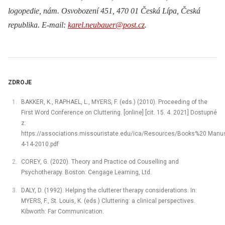
logopedie, nám. Osvobození 451, 470 01 Česká Lípa, Česká
republika. E-mail:
karel.neubauer@post.cz
.
ZDROJE
BAKKER, K., RAPHAEL, L., MYERS, F. (eds.) (2010). Proceeding of the
First Word Conference on Cluttering. [online] [cit. 15. 4. 2021] Dostupné
z:
https://associations.missouristate.edu/ica/Resources/Books%20 Manu
4-14-2010.pdf
COREY, G. (2020). Theory and Practice od Couselling and
Psychotherapy. Boston: Cengage Learning, Ltd.
DALY, D. (1992). Helping the clutterer therapy considerations. In:
MYERS, F., St. Louis, K. (eds.) Cluttering: a clinical perspectives.
Kibworth: Far Communication.