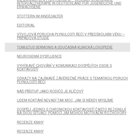
INTERVALLTHERAPIE IN DEUTSCHLAND FÜR JUGENDLICHE UND
ERWACHSENE
STOTTERN IM KINDESALTER
EDITORIAL
VÝVOJOVÁ PORUCHA PLYNULOSTI ŘEČI V PŘEDŠKOLNÍM VĚKU –
PŘÍPADOVÁ STUDIE
TUMULTUS SERMONIS A SOUČASNÁ KLINICKÁ LOGOPEDIE
NEUROGENNÍ DYSFLUENCE
VYHÝBAVÉ CHOVÁNÍ V KOMUNIKACI DOSPĚLÝCH OSOB S
KOKTAVOSTÍ
ODKAZY NA ZAJÍMAVÉ ZÁVĚREČNÉ PRÁCE S TEMATIKOU PORUCH
PLYNULOSTI ŘEČI
NÁŠ PŘÍSTUP JAKO RODIČŮ JE KLÍČOVÝ
LIDEM KOKTÁNÍ NEVADÍ TAK MOC, JAK SI NĚKDY MYSLÍME
DOSPĚLÍ JEDINCI S CHRONICKOU KOKTAVOSTÍ ČASTO REZIGNUJÍ
NA SVOU SITUACI, POMOCI JIM MOHOU MOTIVAČNÍ ROZHOVORY
RECENZE KNIHY
RECENZE KNIHY