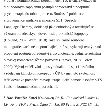
v oblasti komunikačních poruch, nejen TS, je charakterizován
dlouhodobým zapojením postupů poradenství a podpůrné
psychoterapie do tohoto procesu. Současné publikace
z provenience anglické a americké SLT (Speech-
Language Therapy) dokládají již dlouhodobý a rozšiřující se
význam poradenských dovedností pro klinické logopedy
(Holland, 2007, Ward, 2018) Také současné souborné
monografie, zacílené na pomáhající profese, vykazují trvalý trend
propojení postupů poradenství a psychoterapie. Jedná se zejména
o rozvoj kompetencí těchto povolání (Reeves, 2018, Corey,
2020). Vývoj vzdělávání a postgraduálního i specializačního
vzdělávání klinických logopedů v ČR by měl tuto skutečnost
reflektovat ve prospěch rozvoje terapeutické pomoci osobám s TS
i dalšími komunikačními poruchami.
1
Doc. PaedDr. Karel Neubauer, Ph.D.
, Foniatrická klinika 1-
LF UK a VFN v Praze, Žitná 24, 120 00 Praha 2; NZZ klinická