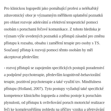
Pro klinickou logopedii jako pomáhající profesi a nelékařský
zdravotnický obor je významným měřítkem uplatnění poznatků
pro oblast rozvoje adekvátní a efektivní terapeutické pomoci
osobám s poruchami řečové komunikace. Z tohoto hlediska je
význam výše uvedených poznatků a přístupů zásadní pro změnu
přístupu k rozsahu, obsahu i zaměření terapie pro osoby s TS.
Současný přístup k rozvoji pomoci těmto osobám by měl
akceptovat především:
› rozvoj přístupů se zapojením specifických postupů poradenství
a podpůrné psychoterapie, především kognitivně-behaviorální
terapie, pozitivní psychoterapie a také využití tzv. Mindfulness
přístupu (Holland, 2007). Tyto postupy vyžadují také specifické
kompetence klinického logopeda a změnu postoje k poruchám
plynulosti, od přístupu k ovlivňování poruch motorické realizace
řeči ke komplexnějšímu pohledu na příčiny vzniku a přetrvávání