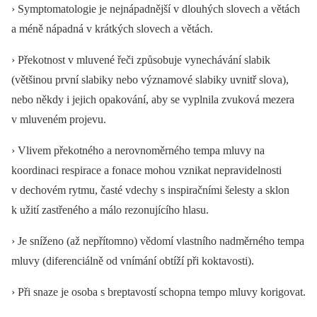
› Symptomatologie je nejnápadnější v dlouhých slovech a větách
a méně nápadná v krátkých slovech a větách.
› Překotnost v mluvené řeči způsobuje vynechávání slabik
(většinou první slabiky nebo významové slabiky uvnitř slova),
nebo někdy i jejich opakování, aby se vyplnila zvuková mezera
v mluveném projevu.
› Vlivem překotného a nerovnoměrného tempa mluvy na
koordinaci respirace a fonace mohou vznikat nepravidelnosti
v dechovém rytmu, časté vdechy s inspiračními šelesty a sklon
k užití zastřeného a málo rezonujícího hlasu.
› Je sníženo (až nepřítomno) vědomí vlastního nadměrného tempa
mluvy (diferenciálně od vnímání obtíží při koktavosti).
› Při snaze je osoba s breptavostí schopna tempo mluvy korigovat.