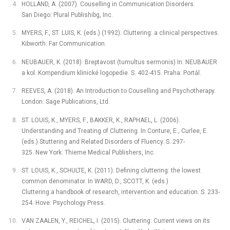
HOLLAND, A. (2007). Couselling in Communication Disorders.
San Diego: Plural Publishibg, Inc.
MYERS, F., ST. LUIS, K. (eds.) (1992). Cluttering: a clinical perspectives.
Kibworth: Far Communication.
NEUBAUER, K. (2018). Breptavost (tumultus sermonis) In: NEUBAUER
a kol. Kompendium klinické logopedie. S. 402-415. Praha: Portál.
REEVES, A. (2018). An Introduction to Couselling and Psychotherapy.
London: Sage Publications, Ltd.
ST. LOUIS, K., MYERS, F., BAKKER, K., RAPHAEL, L. (2006).
Understanding and Treating of Cluttering. In Conture, E., Curlee, E.
(eds.) Stuttering and Related Disorders of Fluency. S. 297-
325. New York: Thieme Medical Publishers, Inc.
ST. LOUIS, K., SCHULTE, K. (2011). Defining cluttering: the lowest
common denominator. In WARD, D., SCOTT, K. (eds.)
Cluttering:a handbook of research, intervention and education. S. 233-
254. Hove: Psychology Press.
VAN ZAALEN, Y., REICHEL, I. (2015). Cluttering: Current views on its