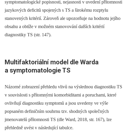
symptomatologické popisnosti, nejasnosti v uvedení přítomnosti
jazykových deficitů spojených s TS a širokému rozptylu
stanovených kritérií. Zároveň ale upozorňuje na hodnotu jejího
obsahu a obtíže v možném stanovování dalších kritérií
diagnostiky TS (str. 147).
Multifaktoriální model dle Warda
a symptomatologie TS
Názorné zobrazení přehledu vlivů na výslednou diagnostiku TS
v souvislosti s přítomnými komorbiditami a poruchami, které
ovlivňují diagnostiku symptomů a jsou uvedeny ve výše
popsaném definičním souhrnu tzv. shodných společných
jmenovatelů přítomnosti TS (dle Ward, 2018, str. 167), lze
přehledně uvést v následující tabulce.