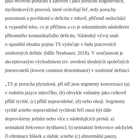
jako řečovou poruchu a zároveň i jako poruchu kognitivních,
myšlenkových procesů, které ovlivňují řeč, tedy poruchy
pozornosti a povědomí o deficitu v mluvě, přičemž nedochází
k vyjasnění toho, co je příčinou a co je sekundárním následkem
přítomného komunikačního deficitu. Následný vývoj snah
o ujasnění obsahu pojmu TS vyúsťuje v řadu pracovních
souborných definic (blíže Neubauer, 2018). V současnosti je
akceptovaným východiskem tzv. uvedení shodných společných
jmenovatelů (lowest common denominator) v souhrnné definici:
„TS je porucha plynulosti, při níž jsou segmenty konverzace (a)
v rodném jazyce mluvčího, (b) obvykle vnímány jako celkově
příliš rychlé, (c) příliš nepravidelné, (d) nebo obojí. Segmenty
rychlé a/nebo nepravidelné rychlosti řeči musí být dále
doprovázeny jedním nebo více z následujících prvků: a)
neintaktní frekvence dysfluencí; b) neintaktní frekvence odchylek
či eliminace hlásek a slabik; a/nebo (c) abnormální pauzy,