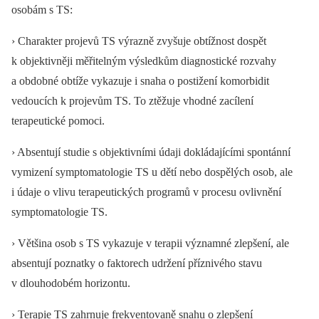
osobám s TS:
› Charakter projevů TS výrazně zvyšuje obtížnost dospět
k objektivněji měřitelným výsledkům diagnostické rozvahy
a obdobné obtíže vykazuje i snaha o postižení komorbidit
vedoucích k projevům TS. To ztěžuje vhodné zacílení
terapeutické pomoci.
› Absentují studie s objektivními údaji dokládajícími spontánní
vymizení symptomatologie TS u dětí nebo dospělých osob, ale
i údaje o vlivu terapeutických programů v procesu ovlivnění
symptomatologie TS.
› Většina osob s TS vykazuje v terapii významné zlepšení, ale
absentují poznatky o faktorech udržení příznivého stavu
v dlouhodobém horizontu.
› Terapie TS zahrnuje frekventovaně snahu o zlepšení