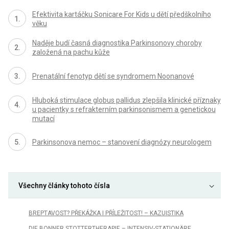
Efektivita kartáčku Sonicare For Kids u dětí předškolního
věku
Naděje budí časná diagnostika Parkinsonovy choroby
založená na pachu kůže
Prenatální fenotyp dětí se syndromem Noonanové
Hluboká stimulace globus pallidus zlepšila klinické příznaky
u pacientky s refrakterním parkinsonismem a genetickou
mutací
Parkinsonova nemoc – stanovení diagnózy neurologem
Všechny články tohoto čísla
BREPTAVOST? PŘEKÁŽKA I PŘÍLEŽITOST! – KAZUISTIKA
DIE BONNER STOTTERTHERAPIE – INTENSIV-STATIONÄRE