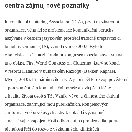
centra zájmu, nové poznatky
International Cluttering Association (ICA), první mezinárodní
organizace, věnující se problematice komunikační poruchy
nazývané v českém jazykovém prostředí tradičně breptavost či
tumultus sermonis (TS), vznikla v roce 2007. Bylo to
v souvislosti s 1. mezinárodním kongresem specializovaným na
tuto oblast, First World Congress on Cluttering, který se konal
v resortu Katarino v bulharském Razlogu (Bakker, Raphael,
Myers, 2010). Primárním cílem ICA je přispět k rozvoji povědomí
a porozumění této komunikační poruše a k zlepšení léčby
a kvality života osob s TS. Vznik, vývoj a činnost této aktivní
organizace, zahrnující řadu publikačních, kongresových
a informativně-osvětových aktivit, dokládá významné
a neustávající zapojení části odborníků na problematiku poruch
plynulosti řeči do rozvoje výzkumných, klinických