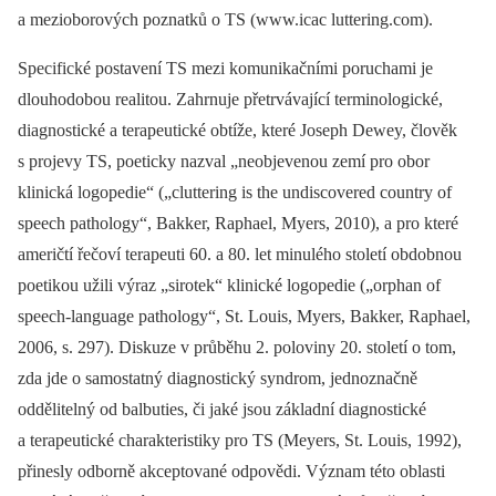
a mezioborových poznatků o TS (www.icac luttering.com).
Specifické postavení TS mezi komunikačními poruchami je
dlouhodobou realitou. Zahrnuje přetrvávající terminologické,
diagnostické a terapeutické obtíže, které Joseph Dewey, člověk
s projevy TS, poeticky nazval „neobjevenou zemí pro obor
klinická logopedie“ („cluttering is the undiscovered country of
speech pathology“, Bakker, Raphael, Myers, 2010), a pro které
američtí řečoví terapeuti 60. a 80. let minulého století obdobnou
poetikou užili výraz „sirotek“ klinické logopedie („orphan of
speech-language pathology“, St. Louis, Myers, Bakker, Raphael,
2006, s. 297). Diskuze v průběhu 2. poloviny 20. století o tom,
zda jde o samostatný diagnostický syndrom, jednoznačně
oddělitelný od balbuties, či jaké jsou základní diagnostické
a terapeutické charakteristiky pro TS (Meyers, St. Louis, 1992),
přinesly odborně akceptované odpovědi. Význam této oblasti