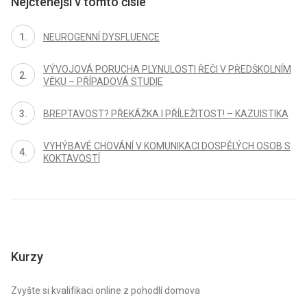
Nejčtenější v tomto čísle
NEUROGENNÍ DYSFLUENCE
VÝVOJOVÁ PORUCHA PLYNULOSTI ŘEČI V PŘEDŠKOLNÍM
VĚKU – PŘÍPADOVÁ STUDIE
BREPTAVOST? PŘEKÁŽKA I PŘÍLEŽITOST! – KAZUISTIKA
VYHÝBAVÉ CHOVÁNÍ V KOMUNIKACI DOSPĚLÝCH OSOB S
KOKTAVOSTÍ
Kurzy
Zvyšte si kvalifikaci online z pohodlí domova