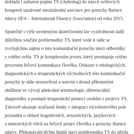
dokládá i zařazení pojmu TS (cluttering) do názvů světových
kongresů uznávané mezinárodní asociace pro poruchy fluence
mluvy (IFA –⁠ International Fluency Association) od roku 2015.
Společně s výše uvedenými skutečnostmi lze vyzdvihnout další
důležitou součást problematiky TS, které vede k stále se
zvyšujícímu zájmu o tuto komunikační poruchu mezi odborníky
z celého světa. TS je komplexním jevem, který prostupuje celým
procesem řečové komunikace člověka. Diskuze o etiologických,
diagnostických a terapeutických východiscích této komunikační
poruchy je stále neuzavřená a souvisí s dosud přítomnými
obtížemi ve vývoji adekvátní terminologie, diferenciální
diagnostiky a postupů terapeutické pomoci osobám s projevy TS.
Zároveň ukazuje současné limity v integraci víceoborového pole
poznatků o oblasti kognitivních, senzorických, jazykových
a motorických vlivů na řečový projev člověka a poruchy fluence
mluvy. Překonávání těchto limitů staví problematiku TS do středu