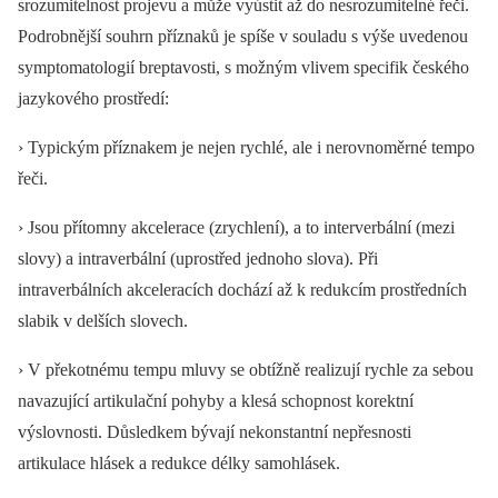
srozumitelnost projevu a může vyústit až do nesrozumitelné řeči.
Podrobnější souhrn příznaků je spíše v souladu s výše uvedenou
symptomatologií breptavosti, s možným vlivem specifik českého
jazykového prostředí:
› Typickým příznakem je nejen rychlé, ale i nerovnoměrné tempo
řeči.
› Jsou přítomny akcelerace (zrychlení), a to interverbální (mezi
slovy) a intraverbální (uprostřed jednoho slova). Při
intraverbálních akceleracích dochází až k redukcím prostředních
slabik v delších slovech.
› V překotnému tempu mluvy se obtížně realizují rychle za sebou
navazující artikulační pohyby a klesá schopnost korektní
výslovnosti. Důsledkem bývají nekonstantní nepřesnosti
artikulace hlásek a redukce délky samohlásek.