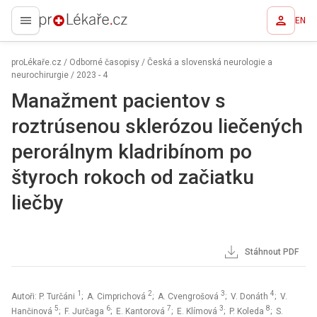
EN
proLékaře.cz
proLékaře.cz
/
Odborné časopisy
/
Česká a slovenská neurologie a
neurochirurgie
/
2023 - 4
Manažment pacientov s
roztrúsenou sklerózou liečených
perorálnym kladribínom po
štyroch rokoch od začiatku
liečby
Stáhnout PDF
1
2
3
4
Autoři: P. Turčáni
; A. Cimprichová
; A. Cvengrošová
; V. Donáth
; V.
5
6
7
3
8
Hančinová
; F. Jurčaga
; E. Kantorová
; E. Klímová
; P. Koleda
; S.