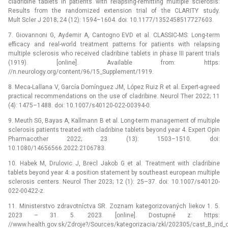
cladribine tablets in patients with relapsing-remitting multiple sclerosis:
Results from the randomized extension trial of the CLARITY study.
Mult Scler J 2018; 24 (12): 1594–1604. doi: 10.1177/1352458517727603.
7. Giovannoni G, Aydemir A, Cantogno EVD et al. CLASSIC-MS: Long-term
efficacy and real-world treatment patterns for patients with relapsing
multiple sclerosis who received cladribine tablets in phase III parent trials
(1919). [online]. Available from: https:
//n.neurology.org/content/96/15_Supplement/1919.
8. Meca-Lallana V, García Domínguez JM, López Ruiz R et al. Expert-agreed
practical recommendations on the use of cladribine. Neurol Ther 2022; 11
(4): 1475–1488. doi: 10.1007/s40120-022-00394-0.
9. Meuth SG, Bayas A, Kallmann B et al. Long-term management of multiple
sclerosis patients treated with cladribine tablets beyond year 4. Expert Opin
Pharmacother 2022; 23 (13): 1503–1510. doi:
10.1080/14656566.2022.2106783.
10. Habek M, Drulovic J, Brecl Jakob G et al. Treatment with cladribine
tablets beyond year 4: a position statement by southeast european multiple
sclerosis centers. Neurol Ther 2023; 12 (1): 25–37. doi: 10.1007/s40120-
022-00422-z.
11. Ministerstvo zdravotníctva SR. Zoznam kategorizovaných liekov 1. 5.
2023 –⁠ 31. 5. 2023. [online]. Dostupné z: https:
//www.health.gov.sk/Zdroje?/Sources/kategorizacia/zkl/202305/cast_B_ind