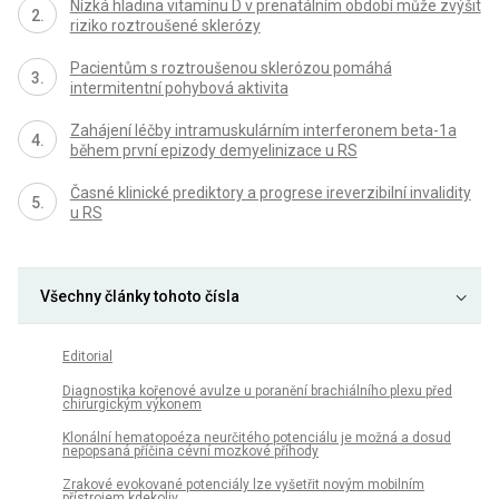
Nízká hladina vitamínu D v prenatálním období může zvýšit
riziko roztroušené sklerózy
Pacientům s roztroušenou sklerózou pomáhá
intermitentní pohybová aktivita
Zahájení léčby intramuskulárním interferonem beta-1a
během první epizody demyelinizace u RS
Časné klinické prediktory a progrese ireverzibilní invalidity
u RS
Všechny články tohoto čísla
Editorial
Diagnostika kořenové avulze u poranění brachiálního plexu před
chirurgickým výkonem
Klonální hematopoéza neurčitého potenciálu je možná a dosud
nepopsaná příčina cévní mozkové příhody
Zrakové evokované potenciály lze vyšetřit novým mobilním
přístrojem kdekoliv