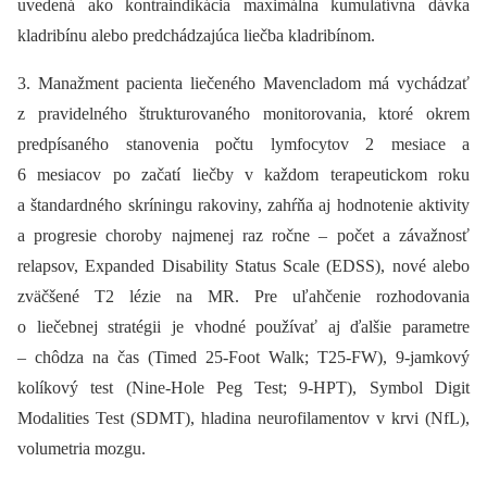
uvedená ako kontraindikácia maximálna kumulatívna dávka
kladribínu alebo predchádzajúca liečba kladribínom.
3. Manažment pacienta liečeného Mavencladom má vychádzať
z pravidelného štrukturovaného monitorovania, ktoré okrem
predpísaného stanovenia počtu lymfocytov 2 mesiace a
6 mesiacov po začatí liečby v každom terapeutickom roku
a štandardného skríningu rakoviny, zahŕňa aj hodnotenie aktivity
a progresie choroby najmenej raz ročne –⁠ počet a závažnosť
relapsov, Expanded Disability Status Scale (EDSS), nové alebo
zväčšené T2 lézie na MR. Pre uľahčenie rozhodovania
o liečebnej stratégii je vhodné používať aj ďalšie parametre
–⁠ chôdza na čas (Timed 25-Foot Walk; T25-FW), 9-jamkový
kolíkový test (Nine-Hole Peg Test; 9-HPT), Symbol Digit
Modalities Test (SDMT), hladina neurofilamentov v krvi (NfL),
volumetria mozgu.