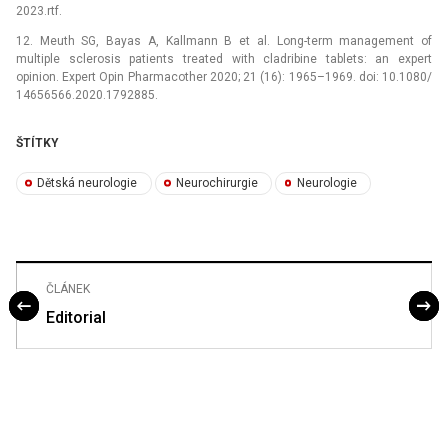
2023.rtf.
12. Meuth SG, Bayas A, Kallmann B et al. Long-term management of
multiple sclerosis patients treated with cladribine tablets: an expert
opinion. Expert Opin Pharmacother 2020; 21 (16): 1965–1969. doi: 10.1080/
14656566.2020.1792885.
ŠTÍTKY
Dětská neurologie
Neurochirurgie
Neurologie
ČLÁNEK
Editorial