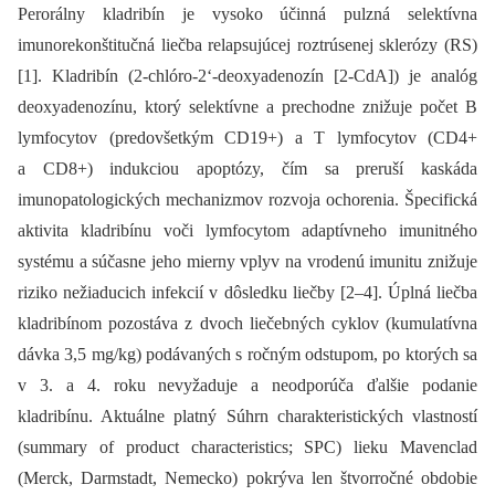
Perorálny kladribín je vysoko účinná pulzná selektívna
imunorekonštitučná liečba relapsujúcej roztrúsenej sklerózy (RS)
[1]. Kladribín (2-chlóro-2‘-deoxyadenozín [2-CdA]) je analóg
deoxyadenozínu, ktorý selektívne a prechodne znižuje počet B
lymfocytov (predovšetkým CD19+) a T lymfocytov (CD4+
a CD8+) indukciou apoptózy, čím sa preruší kaskáda
imunopatologických mechanizmov rozvoja ochorenia. Špecifická
aktivita kladribínu voči lymfocytom adaptívneho imunitného
systému a súčasne jeho mierny vplyv na vrodenú imunitu znižuje
riziko nežiaducich infekcií v dôsledku liečby [2–4]. Úplná liečba
kladribínom pozostáva z dvoch liečebných cyklov (kumulatívna
dávka 3,5 mg/kg) podávaných s ročným odstupom, po ktorých sa
v 3. a 4. roku nevyžaduje a neodporúča ďalšie podanie
kladribínu. Aktuálne platný Súhrn charakteristických vlastností
(summary of product characteristics; SPC) lieku Mavenclad
(Merck, Darmstadt, Nemecko) pokrýva len štvorročné obdobie