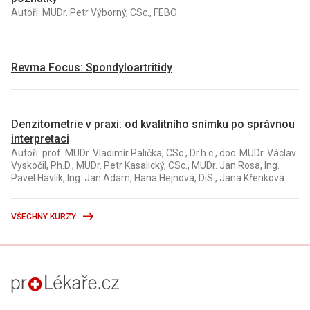
Autoři: MUDr. Petr Výborný, CSc., FEBO
Revma Focus: Spondyloartritidy
Denzitometrie v praxi: od kvalitního snímku po správnou
interpretaci
Autoři: prof. MUDr. Vladimír Palička, CSc., Dr.h.c., doc. MUDr. Václav
Vyskočil, Ph.D., MUDr. Petr Kasalický, CSc., MUDr. Jan Rosa, Ing.
Pavel Havlík, Ing. Jan Adam, Hana Hejnová, DiS., Jana Křenková
VŠECHNY KURZY
proLékaře.cz