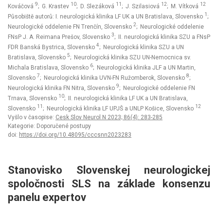
9
10
11
12
12
Kováčová
; G. Krastev
; D. Slezáková
; J. Szilasiová
; M. Vítková
1
Působiště autorů: I. neurologická klinika LF UK a UN Bratislava, Slovensko
;
2
Neurologické oddelenie FN Trenčín, Slovensko
; Neurologické oddelenie
3
FNsP J. A. Reimana Prešov, Slovensko
; II. neurologická klinika SZU a FNsP
4
FDR Banská Bystrica, Slovensko
; Neurologická klinika SZU a UN
5
Bratislava, Slovensko
; Neurologická klinika SZU UN-Nemocnica sv.
6
Michala Bratislava, Slovensko
; Neurologická klinika JLF a UN Martin,
7
8
Slovensko
; Neurologická klinika UVN-FN Ružomberok, Slovensko
;
9
Neurologická klinika FN Nitra, Slovensko
; Neurologické oddelenie FN
10
Trnava, Slovensko
; II. neurologická klinika LF UK a UN Bratislava,
11
12
Slovensko
; Neurologická klinika LF UPJŠ a UNLP Košice, Slovensko
Vyšlo v časopise:
Cesk Slov Neurol N 2023; 86(4): 283-285
Kategorie: Doporučené postupy
doi:
https://doi.org/10.48095/cccsnn2023283
Stanovisko Slovenskej neurologickej
spoločnosti SLS na základe konsenzu
panelu expertov