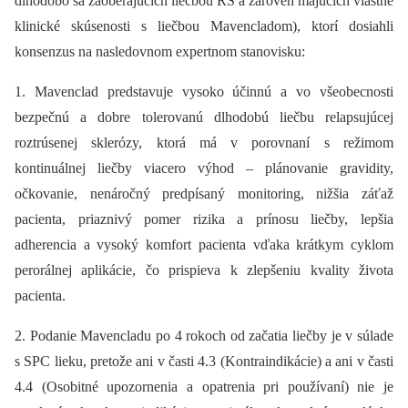
dlhodobo sa zaoberajúcich liečbou RS a zároveň majúcich vlastné
klinické skúsenosti s liečbou Mavencladom), ktorí dosiahli
konsenzus na nasledovnom expertnom stanovisku:
1. Mavenclad predstavuje vysoko účinnú a vo všeobecnosti
bezpečnú a dobre tolerovanú dlhodobú liečbu relapsujúcej
roztrúsenej sklerózy, ktorá má v porovnaní s režimom
kontinuálnej liečby viacero výhod –⁠ plánovanie gravidity,
očkovanie, nenáročný predpísaný monitoring, nižšia záťaž
pacienta, priaznivý pomer rizika a prínosu liečby, lepšia
adherencia a vysoký komfort pacienta vďaka krátkym cyklom
perorálnej aplikácie, čo prispieva k zlepšeniu kvality života
pacienta.
2. Podanie Mavencladu po 4 rokoch od začatia liečby je v súlade
s SPC lieku, pretože ani v časti 4.3 (Kontraindikácie) a ani v časti
4.4 (Osobitné upozornenia a opatrenia pri používaní) nie je