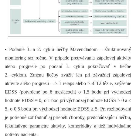
• Podanie 1. a 2. cyklu liečby Mavencladom –⁠ štrukturovaný
monitoring raz ročne. V prípade pretrvávania zápalovej aktivity
alebo progresie po podaní 1. cyklu pokračovať v liečbe
2. cyklom. Zmenu liečby zvážiť len pri závažnej zápalovej
aktivite alebo progresii –⁠ > 1 relaps alebo > 4 T2 lézie, zvýšenie
EDSS (potvrdené po 6 mesiacoch) o 1,5 bodu pri východzej
hodnote EDSS = 0, o 1 bod pri východzej hodnote EDSS > 0 a <
5, o 0,5 bodu pri východzej hodnote EDSS ≥ 5. Pri rozhodovaní
je potrebné zohľadniť aj priebeh choroby, predchádzajúcu liečbu,
fakultatívne parametre aktivity, komorbidity a tiež individuálne
potreby pacienta.