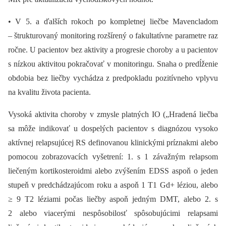
• V 5. a ďalších rokoch po kompletnej liečbe Mavencladom
–⁠ štrukturovaný monitoring rozšírený o fakultatívne parametre raz
ročne. U pacientov bez aktivity a progresie choroby a u pacientov
s nízkou aktivitou pokračovať v monitoringu. Snaha o predĺženie
obdobia bez liečby vychádza z predpokladu pozitívneho vplyvu
na kvalitu života pacienta.
Vysoká aktivita choroby v zmysle platných IO („Hradená liečba
sa môže indikovať u dospelých pacientov s dia­gnózou vysoko
aktívnej relapsujúcej RS definovanou klinickými príznakmi alebo
pomocou zobrazovacích vyšetrení: 1. s 1 závažným relapsom
liečeným kortikosteroidmi alebo zvýšením EDSS aspoň o jeden
stupeň v predchádzajúcom roku a aspoň 1 T1 Gd+ léziou, alebo
≥ 9 T2 léziami počas liečby aspoň jedným DMT, alebo 2. s
2 alebo viacerými nespôsobilosť spôsobujúcimi relapsami