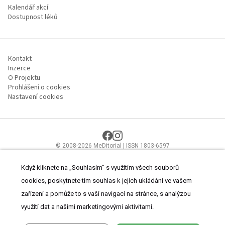
Kalendář akcí
Dostupnost léků
Kontakt
Inzerce
O Projektu
Prohlášení o cookies
Nastavení cookies
© 2008-2026 MeDitorial | ISSN 1803-6597
Stránky proLékaře.cz jsou určeny výhradně odborníkům ve
zdravotnictví.
Čtěte prohlášení
a
Zásady zpracování osobních údajů
.
Když kliknete na „Souhlasím“ s využitím všech souborů
cookies, poskytnete tím souhlas k jejich ukládání ve vašem
zařízení a pomůže to s vaší navigací na stránce, s analýzou
využití dat a našimi marketingovými aktivitami.