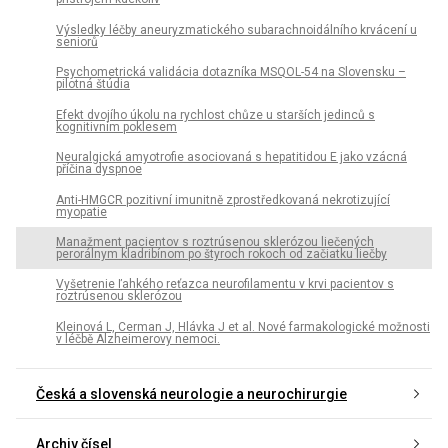
Výsledky léčby aneuryzmatického subarachnoidálního krvácení u
seniorů
Psychometrická validácia dotazníka MSQOL-54 na Slovensku –
pilotná štúdia
Efekt dvojího úkolu na rychlost chůze u starších jedinců s
kognitivním poklesem
Neuralgická amyotrofie asociovaná s hepatitidou E jako vzácná
příčina dyspnoe
Anti-HMGCR pozitivní imunitně zprostředkovaná nekrotizující
myopatie
Manažment pacientov s roztrúsenou sklerózou liečených
perorálnym kladribínom po štyroch rokoch od začiatku liečby
Vyšetrenie ľahkého reťazca neurofilamentu v krvi pacientov s
roztrúsenou sklerózou
Kleinová L, Cerman J, Hlávka J et al. Nové farmakologické možnosti
v léčbě Alzheimerovy nemoci.
Česká a slovenská neurologie a neurochirurgie
Archiv čísel