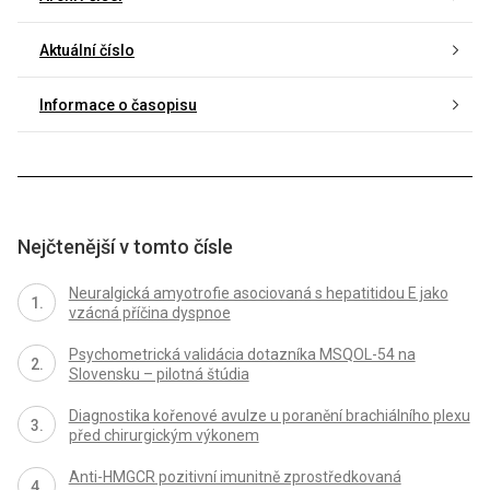
Aktuální číslo
Informace o časopisu
Nejčtenější v tomto čísle
Neuralgická amyotrofie asociovaná s hepatitidou E jako
vzácná příčina dyspnoe
Psychometrická validácia dotazníka MSQOL-54 na
Slovensku – pilotná štúdia
Diagnostika kořenové avulze u poranění brachiálního plexu
před chirurgickým výkonem
Anti-HMGCR pozitivní imunitně zprostředkovaná