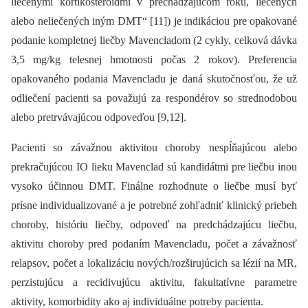
liečenými kortikosteroidmi v prechádzajúcom roku, liečených
alebo neliečených iným DMT“ [11]) je indikáciou pre opakované
podanie kompletnej liečby Mavencladom (2 cykly, celková dávka
3,5 mg/kg telesnej hmotnosti počas 2 rokov). Preferencia
opakovaného podania Mavencladu je daná skutočnosťou, že už
odliečení pacienti sa považujú za respondérov so strednodobou
alebo pretrvávajúcou odpoveďou [9,12].
Pacienti so závažnou aktivitou choroby nespĺňajúcou alebo
prekračujúcou IO lieku Mavenclad sú kandidátmi pre liečbu inou
vysoko účinnou DMT. Finálne rozhodnute o liečbe musí byť
prísne individualizované a je potrebné zohľadniť klinický priebeh
choroby, históriu liečby, odpoveď na predchádzajúcu liečbu,
aktivitu choroby pred podaním Mavencladu, počet a závažnosť
relapsov, počet a lokalizáciu nových/rozširujúcich sa lézií na MR,
perzistujúcu a recidivujúcu aktivitu, fakultatívne parametre
aktivity, komorbidity ako aj individuálne potreby pacienta.