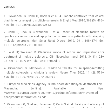
ZDROJE
1. Giovannoni G, Comi G, Cook S et al. A Placebo-controlled trial of oral
cladribine for relapsing multiple sclerosis. N Engl J Med 2010; 362 (5): 416–
426. doi: 10.1056/NEJMoa0902533.
2. Comi G, Cook S, Giovannoni G et al. Effect of cladribine tablets on
lymphocyte reduction and repopulation dynamics in patients with relapsing
multiple sclerosis. Mult Scler Relat Disord 2019; 29 : 168–174. doi:
10.1016/j.msard.2019.01.038.
3. Leist TP, Weissert R. Cladribine: mode of action and implications for
treatment of multiple sclerosis. Clin Neuropharmacol 2011; 34 (1): 28–
35. doi: 10.1097/ WNF.0b013e318204cd90.
4. Giovannoni G, Mathews J. Cladribine tablets for relapsing-remitting
multiple sclerosis: a clinician’s review. Neurol Ther 2022; 11 (2): 571–
595. doi: 10.1007/s40120-022-00339-7.
5. European Medicines Agency. Súhrn charakteristic­kých vlastností lieku.
Mavenclad. [online]. Available from: https:
//www.ema.europa.eu/en/documents/product-information/mavenclad-
epar-product-information_sk.pdf.
6. Giovannoni G, Soelberg Sorensen P, Cook S et al. Safety and efficacy of