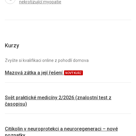
nekrotizující myopatie
Kurzy
Zvyšte si kvalifikaci online z pohodlí domova
Mazová zátka a její řešení
NOVÝ KURZ
Svět praktické medicíny 2/2026 (znalostní test z
časopisu)
Citikolin v neuroprotekci a neuroregeneraci – nové
poznatky