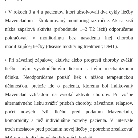
• V rokoch 3 a 4 u pacientov, ktorí absolvovali dva cykly liečby
Mavencladom –⁠ štrukturovaný monitoring raz ročne. Ak sa zistí
nízka zápalová aktivita (pribudnutie 1–2 T2 lézií) odporúčame
pokračovať v monitoringu bez nasadenia inej chorobu
modifikujúcej liečby (disease modifying treatment; DMT).
• Pri závažnej zápalovej aktivite alebo progresii choroby zvážiť
liečbu iným vysokoúčinným liekom s iným mechanizmom
účinku. Neodporúčame použiť liek s nižšou terapeutickou
účinnosťou, pretože ide o pacienta, ktorému bol indikovaný
Mavenclad vzhľadom na vysokú aktivitu choroby. Pri voľbe
alternatívneho lieku zvážiť priebeh choroby, závažnosť relapsov,
počet nových lézií, liečbu pred podaním Mavencladu,
komorbidity a tiež individuálne potreby pacienta. V intervale
troch mesiacov pred podaním novej liečby je potrebné zrealizovať
MR pre aktualizáciu východiskových hodnôt.