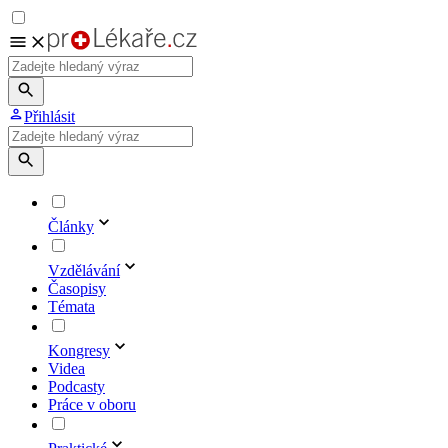
Přihlásit
Články
Vzdělávání
Časopisy
Témata
Kongresy
Videa
Podcasty
Práce v oboru