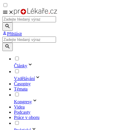
Přihlásit
Články
Vzdělávání
Časopisy
Témata
Kongresy
Videa
Podcasty
Práce v oboru