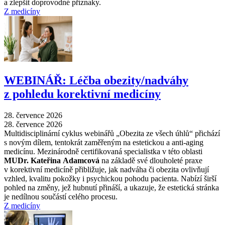
a zlepšit doprovodné příznaky.
Z medicíny
WEBINÁŘ: Léčba obezity/nadváhy
z pohledu korektivní medicíny
28. července 2026
28. července 2026
Multidisciplinární cyklus webinářů „Obezita ze všech úhlů“ přichází
s novým dílem, tentokrát zaměřeným na estetickou a anti-aging
medicínu. Mezinárodně certifikovaná specialistka v této oblasti
MUDr. Kateřina Adamcová
na základě své dlouholeté praxe
v korektivní medicíně přibližuje, jak nadváha či obezita ovlivňují
vzhled, kvalitu pokožky i psychickou pohodu pacienta. Nabízí širší
pohled na změny, jež hubnutí přináší, a ukazuje, že estetická stránka
je nedílnou součástí celého procesu.
Z medicíny