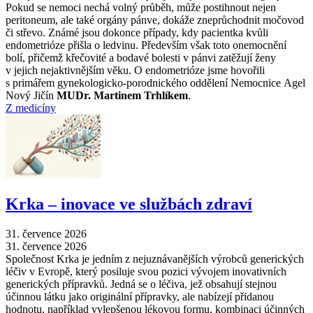
Pokud se nemoci nechá volný průběh, může postihnout nejen
peritoneum, ale také orgány pánve, dokáže zneprůchodnit močovod
či střevo. Známé jsou dokonce případy, kdy pacientka kvůli
endometrióze přišla o ledvinu. Především však toto onemocnění
bolí, přičemž křečovité a bodavé bolesti v pánvi zatěžují ženy
v jejich nejaktivnějším věku. O endometrióze jsme hovořili
s primářem gynekologicko-porodnického oddělení Nemocnice Agel
Nový Jičín
MUDr. Martinem Trhlíkem
.
Z medicíny
Krka –⁠ inovace ve službách zdraví
31. července 2026
31. července 2026
Společnost Krka je jedním z nejuznávanějších výrobců generických
léčiv v Evropě, který posiluje svou pozici vývojem inovativních
generických přípravků. Jedná se o léčiva, jež obsahují stejnou
účinnou látku jako originální přípravky, ale nabízejí přidanou
hodnotu, například vylepšenou lékovou formu, kombinaci účinných