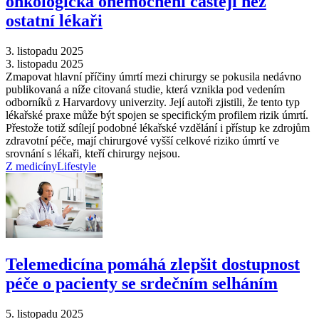
onkologická onemocnění častěji než
ostatní lékaři
3. listopadu 2025
3. listopadu 2025
Zmapovat hlavní příčiny úmrtí mezi chirurgy se pokusila nedávno
publikovaná a níže citovaná studie, která vznikla pod vedením
odborníků z Harvardovy univerzity. Její autoři zjistili, že tento typ
lékařské praxe může být spojen se specifickým profilem rizik úmrtí.
Přestože totiž sdílejí podobné lékařské vzdělání i přístup ke zdrojům
zdravotní péče, mají chirurgové vyšší celkové riziko úmrtí ve
srovnání s lékaři, kteří chirurgy nejsou.
Z medicíny
Lifestyle
Telemedicína pomáhá zlepšit dostupnost
péče o pacienty se srdečním selháním
5. listopadu 2025