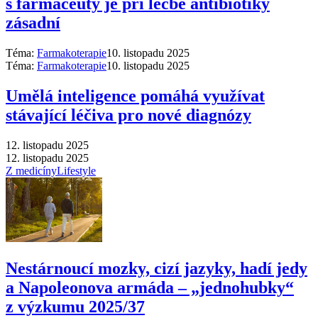
s farmaceuty je při léčbě antibiotiky
zásadní
Téma:
Farmakoterapie
10. listopadu 2025
Téma:
Farmakoterapie
10. listopadu 2025
Umělá inteligence pomáhá využívat
stávající léčiva pro nové diagnózy
12. listopadu 2025
12. listopadu 2025
Z medicíny
Lifestyle
Nestárnoucí mozky, cizí jazyky, hadí jedy
a Napoleonova armáda –⁠ „jednohubky“
z výzkumu 2025/37