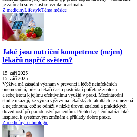
je zajímala souvislost se vznikem astmatu.
Z medicíny
Lifestyle
Téma měsíce
Jaké jsou nutriční kompetence (nejen)
lékařů napříč světem?
15. září 2025
15. září 2025
Výživa má zásadní význam v prevenci i léčbě neinfekčních
onemocnění, přesto lékaři často postrádají potřebné znalosti
a sebejistotu k jejímu efektivnímu využití v praxi. Mezinárodní
studie ukazují, že výuka výživy na lékařských fakultách je omezená
a nejednotná, což se odráží v nízké úrovni znalostí a praktických
dovedností při poradenství pacientům. Přehled zjištění nabízí také
inspiraci k systémovým změnám a příklady dobré praxe.
Z medicíny
Technologie