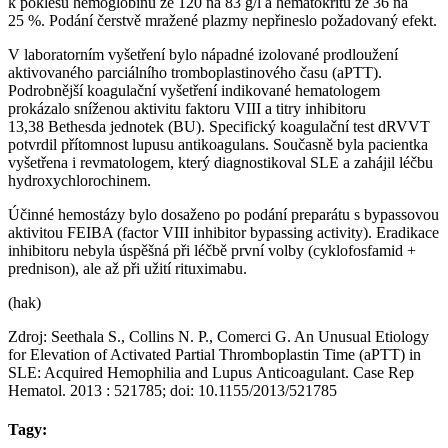
k poklesu hemoglobinu ze 120 na 83 g⁠/⁠l a hematokritu ze 36 na
25 %. Podání čerstvě mražené plazmy nepřineslo požadovaný efekt.
V laboratorním vyšetření bylo nápadné izolované prodloužení
aktivovaného parciálního tromboplastinového času (aPTT).
Podrobnější koagulační vyšetření indikované hematologem
prokázalo sníženou aktivitu faktoru VIII a titry inhibitoru
13,38 Bethesda jednotek (BU). Specifický koagulační test dRVVT
potvrdil přítomnost lupusu antikoagulans. Současně byla pacientka
vyšetřena i revmatologem, který diagnostikoval SLE a zahájil léčbu
hydroxychlorochinem.
Účinné hemostázy bylo dosaženo po podání preparátu s bypassovou
aktivitou FEIBA (factor VIII inhibitor bypassing activity). Eradikace
inhibitoru nebyla úspěšná při léčbě první volby (cyklofosfamid +
prednison), ale až při užití rituximabu.
(hak)
Zdroj:
Seethala S.
,
Collins N. P.,
Comerci G.
An Unusual Etiology
for Elevation of Activated Partial Thromboplastin Time (aPTT) in
SLE: Acquired Hemophilia and Lupus Anticoagulant. Case Rep
Hematol. 2013 : 521785; doi:
10.1155/2013/521785
Tagy: