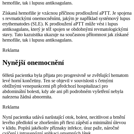
hemofilie, tak i lupusu antikoagulans.
Získaná hemofilie je vzácnou příčinou prodloužení aPTT. Je spojena
s revmatickými onemocněními, jakým je například systémový lupus
erythematodes (SLE). K prodloužení aPTT může vést i lupus
antikoagulans, který je též spojen se obdobnými revmatologickými
stavy. Tato kazuistika ukazuje na současnou přítomnost jak získané
hemofilie, tak i lupusu antikoagulans.
Reklama
Nynější onemocnění
60letá pacientka byla přijata pro progresivně se zvětšující hematom
levé horní končetiny. Ten se objevil v souvislosti s četnými
obtížnými venepunkcemi při předchozí hospitalizaci pro
abdominální bolesti, kdy ale ani při podrobném vyšetření nebyla
nalezena žádná abnormita.
Reklama
Nyní pacientka udává narůstající otok, bolest, necitlivost a brnění
levého předloktí se zhoršením při flexi zápěstí a minimální úlevou
v klidu. Popírá jakékoliv příznaky infekce, úraz paže, náročné
cvičení i intravenózní aplikaci omamných látek.