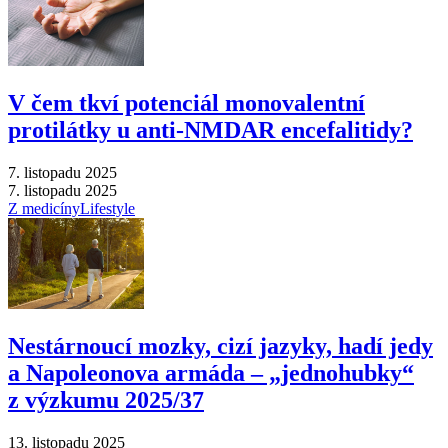
V čem tkví potenciál monovalentní
protilátky u anti-NMDAR encefalitidy?
7. listopadu 2025
7. listopadu 2025
Z medicíny
Lifestyle
Nestárnoucí mozky, cizí jazyky, hadí jedy
a Napoleonova armáda –⁠ „jednohubky“
z výzkumu 2025/37
13. listopadu 2025