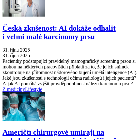
Česká zkušenost: AI dokáže odhalit
i velmi malé karcinomy prsu
31. října 2025
31. října 2025
Pacientky podstupující pravidelný mamografický screening prsou si
mohou na některých pracovištích připlatit za to, že jejich snímek
zkontroluje na přítomnost nádorového bujení umělá inteligence (AI).
Jaké jsou zkušenosti s technologií očima radiologů i jejich pacientů?
A jak AI pomáhá zvýšit pravděpodobnost nálezu karcinomu prsu?
Z medicíny
Lifestyle
Američtí chirurgové umírají na