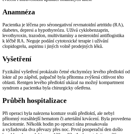
Anamnéza
Pacientka je léčena pro séronegativní revmatoidní artritidu (RA),
diabetes, depresi a hypothyreózu. Užívá cyklobenzaprin,
levothyroxin, trazodon, multivitamíny a nesteroidní antiflogistika
k léčbě RA. Neguje podání cytotoxické terapie i užívání
clopidogrelu, aspirinu i jiných volně prodejných léků.
Vyšetření
Fyzikální vyšetření prokázalo četné ekchymózy levého předloktí od
lokte až po zápěstí, palpačně byla přítomna zvýšená citlivost této
oblasti. Rentgen levého předloktí ukázal na možný kompartment
syndrom a pacientka byla chirurgicky ošetřena.
Průběh hospitalizace
Při operaci byla nalezena kontuze svalů předloktí, ale nebyl
přítomný rozsáhlejší hematom či arteriální krvácení. Byla provedena
fasciotomie. Několik hodin po operaci rána prosakovala
a vyžadovala dva převazy přes noc. První pooperační den došlo