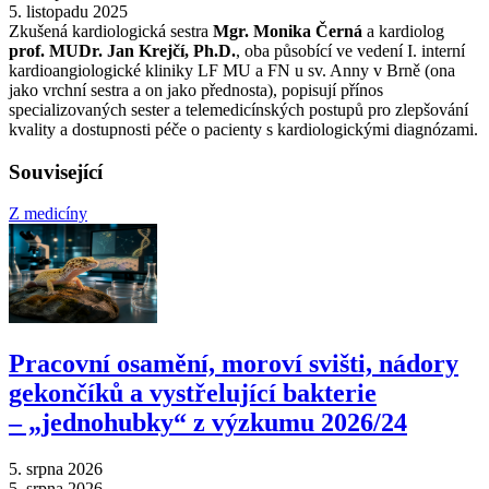
5. listopadu 2025
Zkušená kardiologická sestra
Mgr. Monika Černá
a kardiolog
prof. MUDr. Jan Krejčí, Ph.D.
, oba působící ve vedení I. interní
kardioangiologické kliniky LF MU a FN u sv. Anny v Brně (ona
jako vrchní sestra a on jako přednosta), popisují přínos
specializovaných sester a telemedicínských postupů pro zlepšování
kvality a dostupnosti péče o pacienty s kardiologickými diagnózami.
Související
Z medicíny
Pracovní osamění, moroví svišti, nádory
gekončíků a vystřelující bakterie
–⁠ „jednohubky“ z výzkumu 2026/24
5. srpna 2026
5. srpna 2026