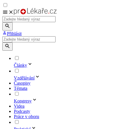
Přihlásit
Články
Vzdělávání
Časopisy
Témata
Kongresy
Videa
Podcasty
Práce v oboru