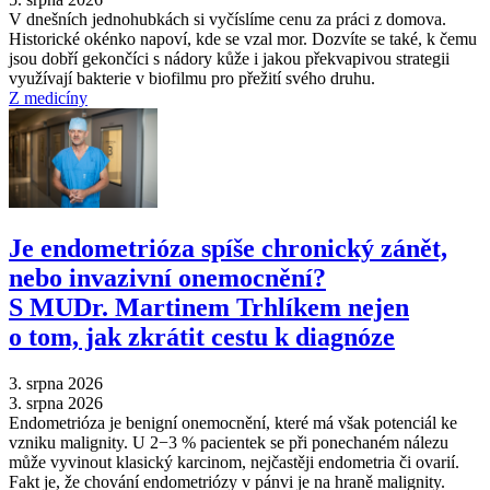
V dnešních jednohubkách si vyčíslíme cenu za práci z domova.
Historické okénko napoví, kde se vzal mor. Dozvíte se také, k čemu
jsou dobří gekončíci s nádory kůže i jakou překvapivou strategii
využívají bakterie v biofilmu pro přežití svého druhu.
Z medicíny
Je endometrióza spíše chronický zánět,
nebo invazivní onemocnění?
S MUDr. Martinem Trhlíkem nejen
o tom, jak zkrátit cestu k diagnóze
3. srpna 2026
3. srpna 2026
Endometrióza je benigní onemocnění, které má však potenciál ke
vzniku malignity. U 2−3 % pacientek se při ponechaném nálezu
může vyvinout klasický karcinom, nejčastěji endometria či ovarií.
Fakt je, že chování endometriózy v pánvi je na hraně malignity.