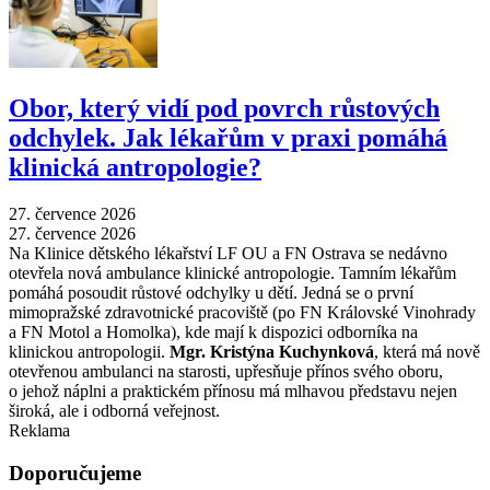
Obor, který vidí pod povrch růstových
odchylek. Jak lékařům v praxi pomáhá
klinická antropologie?
27. července 2026
27. července 2026
Na Klinice dětského lékařství LF OU a FN Ostrava se nedávno
otevřela nová ambulance klinické antropologie. Tamním lékařům
pomáhá posoudit růstové odchylky u dětí. Jedná se o první
mimopražské zdravotnické pracoviště (po FN Královské Vinohrady
a FN Motol a Homolka), kde mají k dispozici odborníka na
klinickou antropologii.
Mgr. Kristýna Kuchynková
, která má nově
otevřenou ambulanci na starosti, upřesňuje přínos svého oboru,
o jehož náplni a praktickém přínosu má mlhavou představu nejen
široká, ale i odborná veřejnost.
Reklama
Doporučujeme