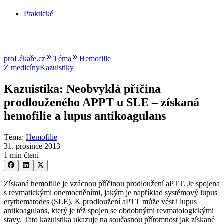
Praktické
proLékaře.cz
Téma
Hemofilie
Z medicíny
Kazuistiky
Kazuistika: Neobvyklá příčina
prodlouženého APPT u SLE –⁠ získaná
hemofilie a lupus antikoagulans
Téma
:
Hemofilie
31. prosince 2013
1 min čtení
Získaná hemofilie je vzácnou příčinou prodloužení aPTT. Je spojena
s revmatickými onemocněními, jakým je například systémový lupus
erythematodes (SLE). K prodloužení aPTT může vést i lupus
antikoagulans, který je též spojen se obdobnými revmatologickými
stavy. Tato kazuistika ukazuje na současnou přítomnost jak získané