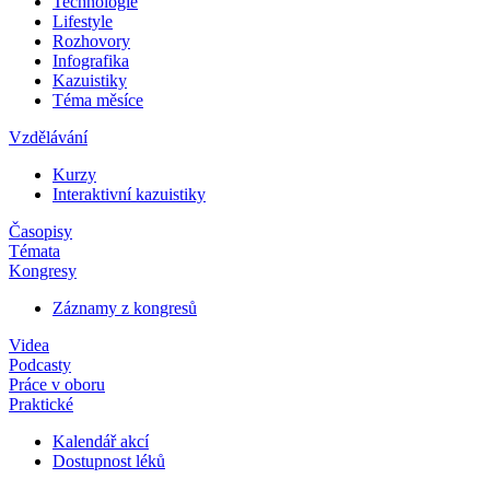
Technologie
Lifestyle
Rozhovory
Infografika
Kazuistiky
Téma měsíce
Vzdělávání
Kurzy
Interaktivní kazuistiky
Časopisy
Témata
Kongresy
Záznamy z kongresů
Videa
Podcasty
Práce v oboru
Praktické
Kalendář akcí
Dostupnost léků