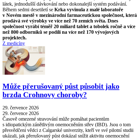
látek, jednodušší dávkování nebo dokonalejší systém podávání.
Během sedmi desetiletí se
Krka vyvinula z malé laboratoře
v Novém mestě v mezinárodní farmaceutickou společnost, která
prodává své výrobky ve více než 70 zemích světa. Dnes
společnost vyrábí téměř 20 miliard tablet a tobolek ročně a více
než 800 odborníků se podílí na více než 170 vývojových
projektech.
Z medicíny
Může přerušovaný půst působit jako
brzda Crohnovy choroby?
29. července 2026
29. července 2026
Časově omezené stravování může pomáhat pacientům
s idiopatickým zánětlivým onemocněním střev (IBD). Jsou o tom
přesvědčeni vědci z Calgarské univerzity, kteří ve své pilotní studii
ukázali, jak přerušovaný půst dokázal snížit aktivitu onemocnění