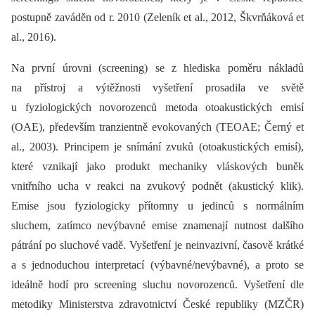
postupně zaváděn od r. 2010 (Zeleník et al., 2012, Škvrňáková et
al., 2016).
Na první úrovni (screening) se z hlediska poměru nákladů
na přístroj a výtěžnosti vyšetření prosadila ve světě
u fyziologických novorozenců metoda otoakustických emisí
(OAE), především tranzientně evokovaných (TEOAE; Černý et
al., 2003). Principem je snímání zvuků (otoakustických emisí),
které vznikají jako produkt mechaniky vláskových buněk
vnitřního ucha v reakci na zvukový podnět (akustický klik).
Emise jsou fyziologicky přítomny u jedinců s normálním
sluchem, zatímco nevýbavné emise znamenají nutnost dalšího
pátrání po sluchové vadě. Vyšetření je neinvazivní, časově krátké
a s jednoduchou interpretací (výbavné/nevýbavné), a proto se
ideálně hodí pro screening sluchu novorozenců. Vyšetření dle
metodiky Ministerstva zdravotnictví České republiky (MZČR)