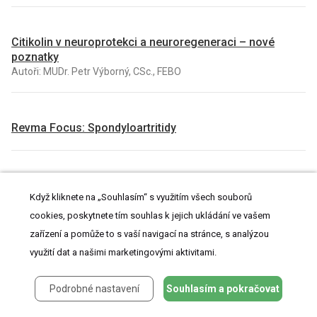
Citikolin v neuroprotekci a neuroregeneraci – nové
poznatky
Autoři: MUDr. Petr Výborný, CSc., FEBO
Revma Focus: Spondyloartritidy
Denzitometrie v praxi: od kvalitního snímku po správnou
Když kliknete na „Souhlasím“ s využitím všech souborů
interpretaci
Autoři: prof. MUDr. Vladimír Palička, CSc., Dr.h.c., doc. MUDr. Václav
cookies, poskytnete tím souhlas k jejich ukládání ve vašem
Vyskočil, Ph.D., MUDr. Petr Kasalický, CSc., MUDr. Jan Rosa, Ing.
zařízení a pomůže to s vaší navigací na stránce, s analýzou
Pavel Havlík, Ing. Jan Adam, Hana Hejnová, DiS., Jana Křenková
využití dat a našimi marketingovými aktivitami.
VŠECHNY KURZY
Podrobné nastavení
Souhlasím a pokračovat