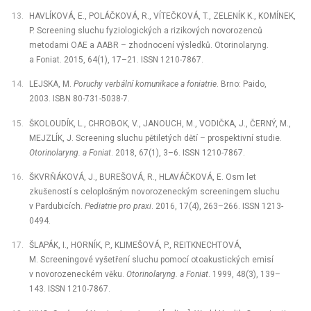
HAVLÍKOVÁ, E., POLÁČKOVÁ, R., VÍTEČKOVÁ, T., ZELENÍK K., KOMÍNEK,
P. Screening sluchu fyziologických a rizikových novorozenců
metodami OAE a AABR –⁠ zhodnocení výsledků. Otorinolaryng.
a Foniat. 2015, 64(1), 17–21. ISSN 1210-7867.
LEJSKA, M.
Poruchy verbální komunikace a foniatrie
. Brno: Paido,
2003. ISBN 80-731-5038-7.
ŠKOLOUDÍK, L., CHROBOK, V., JANOUCH, M., VODIČKA, J., ČERNÝ, M.,
MEJZLÍK, J. Screening sluchu pětiletých dětí –⁠ prospektivní studie.
Otorinolaryng. a Foniat
. 2018, 67(1), 3–6. ISSN 1210-7867.
ŠKVRŇÁKOVÁ, J., BUREŠOVÁ, R., HLAVÁČKOVÁ, E. Osm let
zkušeností s celoplošným novorozeneckým screeningem sluchu
v Pardubicích.
Pediatrie pro praxi
. 2016, 17(4), 263–266. ISSN 1213-
0494.
ŠLAPÁK, I., HORNÍK, P., KLIMEŠOVÁ, P., REITKNECHTOVÁ,
M. Screeningové vyšetření sluchu pomocí otoakustických emisí
v novorozeneckém věku.
Otorinolaryng. a Foniat
. 1999, 48(3), 139–
143. ISSN 1210-7867.