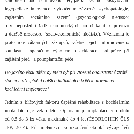
schopností naučit se mluvenou řeč, jakož i kvalitou poskytované
logopedické intervence, vyloučením závažné psychopatologie,
zajištěním sociálního zázemí (psychologické hledisko)
a v neposlední řadě ekonomickými podmínkami k provozu
a údržbě procesoru (socio-ekonomické hledisko). Významná je
proto role zákonných zástupců, včetně jejich informovaného
souhlasu s operačním výkonem a deklarace spolupráce při
zajištění před -⁠ a poimplantační péče.
Do jakého věku dítěte by měla být při vrozené oboustranné ztrátě
sluchu a při splnění dalších indikačních kritérií provedena
kochleární implantace?
Jedním z klíčových faktorů úspěšné rehabilitace s kochleárním
implantátem je věk dítěte. Optimální je implantace v období
od 0,5 do 3 let věku, maximálně do 4 let (ČSORLCHHK ČLS
JEP, 2014). Při implantaci po ukončení období vývoje řeči