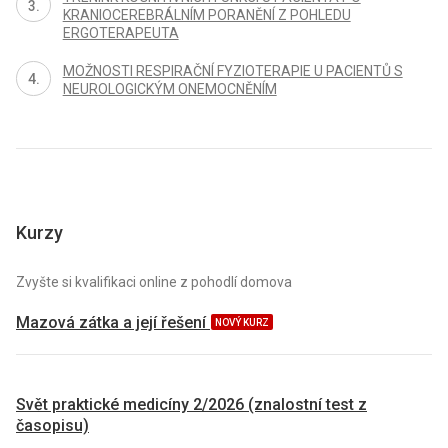
KRANIOCEREBRÁLNÍM PORANĚNÍ Z POHLEDU
ERGOTERAPEUTA
MOŽNOSTI RESPIRAČNÍ FYZIOTERAPIE U PACIENTŮ S
NEUROLOGICKÝM ONEMOCNĚNÍM
Kurzy
Zvyšte si kvalifikaci online z pohodlí domova
Mazová zátka a její řešení
NOVÝ KURZ
Svět praktické medicíny 2/2026 (znalostní test z
časopisu)