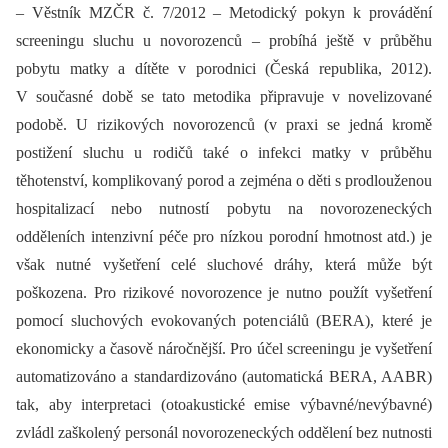
–⁠ Věstník MZČR č. 7/2012 –⁠ Metodický pokyn k provádění
screeningu sluchu u novorozenců –⁠ probíhá ještě v průběhu
pobytu matky a dítěte v porodnici (Česká republika, 2012).
V současné době se tato metodika připravuje v novelizované
podobě. U rizikových novorozenců (v praxi se jedná kromě
postižení sluchu u rodičů také o infekci matky v průběhu
těhotenství, komplikovaný porod a zejména o děti s prodlouženou
hospitalizací nebo nutností pobytu na novorozeneckých
odděleních intenzivní péče pro nízkou porodní hmotnost atd.) je
však nutné vyšetření celé sluchové dráhy, která může být
poškozena. Pro rizikové novorozence je nutno použít vyšetření
pomocí sluchových evokovaných potenciálů (BERA), které je
ekonomicky a časově náročnější. Pro účel screeningu je vyšetření
automatizováno a standardizováno (automatická BERA, AABR)
tak, aby interpretaci (otoakustické emise výbavné/nevýbavné)
zvládl zaškolený personál novorozeneckých oddělení bez nutnosti