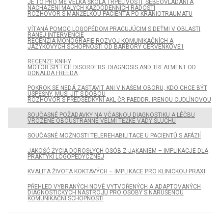
JE TO PRO MĚ VELKÁ ŠKOLA TRPĚLIVOSTI, SEBEOVLÁDÁNÍ A
NACHÁZENÍ MALÝCH KAŽDODENNÍCH RADOSTÍ
ROZHOVOR S MANŽELKOU PACIENTA PO KRANIOTRAUMATU
VÍTANÁ POMOC LOGOPÉDOM PRACUJÚCIM S DEŤMI V OBLASTI
RANEJ INTERVENCIE
RECENZIA MONOGRAFIE ROZVOJ KOMUNIKAČNÍCH A
JAZYKOVÝCH SCHOPNOSTÍ OD BARBORY ČERVENKOVÉ1
RECENZE KNIHY
MOTOR SPEECH DISORDERS: DIAGNOSIS AND TREATMENT OD
DONALDA FREEDA
POKROK SE NEDÁ ZASTAVIT ANI V NAŠEM OBORU, KDO CHCE BÝT
ÚSPĚŠNÝ, MUSÍ JÍT S DOBOU
ROZHOVOR S PŘEDSEDKYNÍ AKL ČR PAEDDR. IRENOU CUDLÍNOVOU
SOUČASNÉ POŽADAVKY NA VČASNOU DIAGNOSTIKU A LÉČBU
VROZENÉ OBOUSTRANNÉ VELMI TĚŽKÉ VADY SLUCHU
SOUČASNÉ MOŽNOSTI TELEREHABILITACE U PACIENTŮ S AFÁZIÍ
JAKOŚĆ ŻYCIA DOROSŁYCH OSÓB Z JĄKANIEM – IMPLIKACJE DLA
PRAKTYKI LOGOPEDYCZNEJ
KVALITA ŽIVOTA KOKTAVÝCH – IMPLIKACE PRO KLINICKOU PRAXI
PŘEHLED VYBRANÝCH NOVĚ VYTVOŘENÝCH A ADAPTOVANÝCH
DIAGNOSTICKÝCH NÁSTROJŮ PRO OSOBY S NARUŠENOU
KOMUNIKAČNÍ SCHOPNOSTÍ