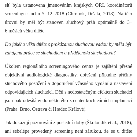
síť byla ustanovena jmenováním krajských ORL koordinátorů
screeningu sluchu 5. 12. 2018 (Chrobok, Dršata, 2018). Na této
úrovni by měl být stanoven sluchový práh optimálně do 3–
6 měsíců věku dítěte.
Do jakého věku dítěte s prokázanou sluchovou vadou by měla být
zahájena práce se sluchadlem a přiděleno/a sluchadlo/a?
Úkolem regionálního screeningového centra je zajištění přesné
objektivní audiologické diagnostiky, dořešení případné příčiny
sluchového postižení a doporučení včasného vydání a nastavení
odpovídajících sluchadel. Děti s nedostatečným efektem sluchadel
jsou pak odesílány do některého z center kochleárních implantací
(Praha, Brno, Ostrava či Hradec Králové).
Jak dokazují pozorování z poslední doby (Školoudík et al., 2018),
ani sebelépe provedený screening není zárukou, že se u dítěte