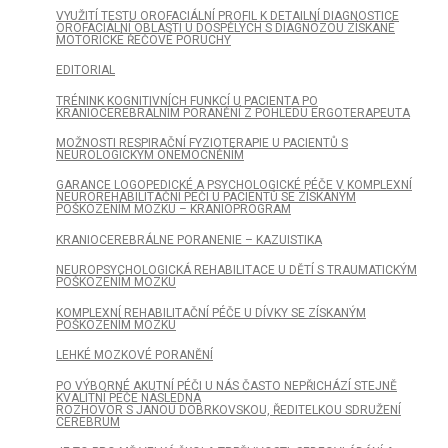
VYUŽITÍ TESTU OROFACIÁLNÍ PROFIL K DETAILNÍ DIAGNOSTICE
OROFACIÁLNÍ OBLASTI U DOSPĚLÝCH S DIAGNÓZOU ZÍSKANÉ
MOTORICKÉ ŘEČOVÉ PORUCHY
EDITORIAL
TRÉNINK KOGNITIVNÍCH FUNKCÍ U PACIENTA PO
KRANIOCEREBRÁLNÍM PORANĚNÍ Z POHLEDU ERGOTERAPEUTA
MOŽNOSTI RESPIRAČNÍ FYZIOTERAPIE U PACIENTŮ S
NEUROLOGICKÝM ONEMOCNĚNÍM
GARANCE LOGOPEDICKÉ A PSYCHOLOGICKÉ PÉČE V KOMPLEXNÍ
NEUROREHABILITAČNÍ PÉČI U PACIENTŮ SE ZÍSKANÝM
POŠKOZENÍM MOZKU – KRANIOPROGRAM
KRANIOCEREBRÁLNE PORANENIE – KAZUISTIKA
NEUROPSYCHOLOGICKÁ REHABILITACE U DĚTÍ S TRAUMATICKÝM
POŠKOZENÍM MOZKU
KOMPLEXNÍ REHABILITAČNÍ PÉČE U DÍVKY SE ZÍSKANÝM
POŠKOZENÍM MOZKU
LEHKÉ MOZKOVÉ PORANĚNÍ
PO VÝBORNÉ AKUTNÍ PÉČI U NÁS ČASTO NEPŘICHÁZÍ STEJNĚ
KVALITNÍ PÉČE NÁSLEDNÁ
ROZHOVOR S JANOU DOBRKOVSKOU, ŘEDITELKOU SDRUŽENÍ
CEREBRUM