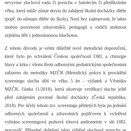
nevyvine sluchová vada či porucha v batolecím či předškolním
věku, která může zůstat skryta do zahájení školní docházky dítěte
(popř. do nástupu dítěte do školy). Není bez zajímavosti, že takto
mohou pozornosti zdravotníků, pedagogů a rodičů uniknout
zejména děti s jednostrannou hluchotou.
Z tohoto důvodu je velmi důležité nové metodické doporučení,
které bylo po schválení Českou společností ORL a chirurgie
hlavy a krku i všemi třemi odbornými pediatrickými společnostmi
zařazeno do metodiky MZČR (Metodický pokyn k provádění
screeningu sluchu dětí ve věku 5 let –⁠ výňatek z Věstníku
MZČR, částka 11/2018), která ukotvuje verifikaci sluchu ještě
před zahájením povinné školní docházky (Česká republika,
2018). Pro účely tohoto tzv. screeningu pětiletých byla po jednání
odborných společností a zdravotních pojišťoven k vyšetření
vybrána screeningová prahová tónová audiometrie v síti ORL
pracovišť. Případné dořešení takto zjištěné sluchové poruchy se