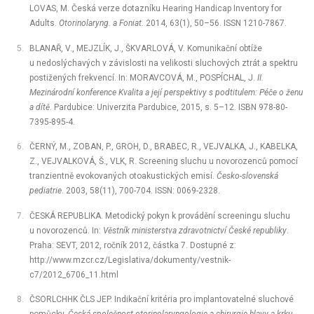
LOVAS, M. Česká verze dotazníku Hearing Handicap Inventory for
Adults.
Otorinolaryng. a Foniat.
2014, 63(1), 50–56. ISSN 1210-7867.
BLANAŘ, V., MEJZLÍK, J., ŠKVARLOVÁ, V. Komunikační obtíže
u nedoslýchavých v závislosti na velikosti sluchových ztrát a spektru
postižených frekvencí. In: MORAVCOVÁ, M., POSPÍCHAL, J.
II.
Mezinárodní konference Kvalita a její perspektivy s podtitulem: Péče o ženu
a dítě
. Pardubice: Univerzita Pardubice, 2015, s. 5–12. ISBN 978-80-
7395-895-4.
ČERNÝ, M., ZOBAN, P., GROH, D., BRABEC, R., VEJVALKA, J., KABELKA,
Z., VEJVALKOVÁ, Š., VLK, R. Screening sluchu u novorozenců pomocí
tranzientně evokovaných otoakustických emisí.
Česko-slovenská
pediatrie
. 2003,
58(11), 700-704. ISSN: 0069-2328.
ČESKÁ REPUBLIKA. Metodický pokyn k provádění screeningu sluchu
u novorozenců. In:
Věstník ministerstva zdravotnictví České republiky
.
Praha: SEVT, 2012, ročník 2012, částka 7. Dostupné z:
http://www.mzcr.cz/Legislativa/dokumenty/vestnik-
c7/2012_6706_11.html
ČSORLCHHK ČLS JEP. Indikační kritéria pro implantovatelné sluchové
pomůcky.
Česká společnost otorinolaryngologie a chirurgie hlavy a krku