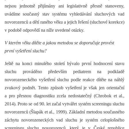
nejsou jednotně přijímány ani legislativně přesně stanoveny,
uvádíme současný stav systému vyhledávání sluchových vad
novorozenců a dětí raného věku a jejich řešení (sluchové korekce)
v podobě odpovědí na níže uvedené otázky.
V kterém věku dítěte a jakou metodou se doporučuje provést
první vyšetření sluchu?
Ještě na konci minulého století bývalo první hodnocení stavu
sluchu prováděno především pediatrem na podkladě
novorozeneckého vyšetření sluchu podle reakce dítěte na náhlý
zvukový podnět. Tento způsob vyšetření je však jen orientační
a pro přesnou diagnostiku zcela nedostatečný (Chrobok et al.,
2014). Proto se od 90. let začal vytvářet systém screeningu sluchu
novorozenců (Šlapák et al., 1999). Základní metodou současného
záchytu novorozeneckých vad sluchu je systém celoplošného
screeningu sluchu novorozenců, který je v České republice