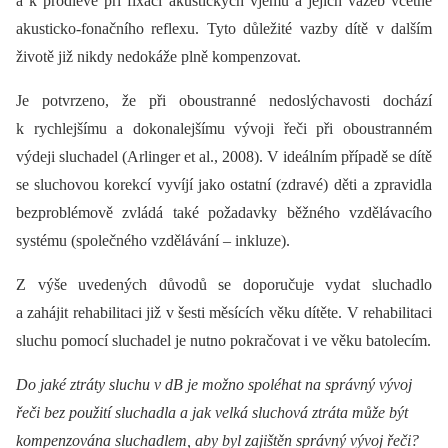
a k prodlevě při fixaci akustických vjemů a jejich vazeb včetně
akusticko-fonačního reflexu. Tyto důležité vazby dítě v dalším
životě již nikdy nedokáže plně kompenzovat.
Je potvrzeno, že při oboustranné nedoslýchavosti dochází
k rychlejšímu a dokonalejšímu vývoji řeči při oboustranném
výdeji sluchadel (Arlinger et al., 2008). V ideálním případě se dítě
se sluchovou korekcí vyvíjí jako ostatní (zdravé) děti a zpravidla
bezproblémově zvládá také požadavky běžného vzdělávacího
systému (společného vzdělávání –⁠ inkluze).
Z výše uvedených důvodů se doporučuje vydat sluchadlo
a zahájit rehabilitaci již v šesti měsících věku dítěte. V rehabilitaci
sluchu pomocí sluchadel je nutno pokračovat i ve věku batolecím.
Do jaké ztráty sluchu v dB je možno spoléhat na správný vývoj
řeči bez použití sluchadla a jak velká sluchová ztráta může být
kompenzována sluchadlem, aby byl zajištěn správný vývoj řeči?