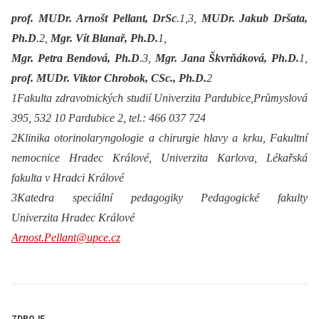
prof. MUDr. Arnošt Pellant, DrSc
.1,3,
MUDr. Jakub Dršata,
Ph.D
.2,
Mgr. Vít Blanař, Ph.D.
1,
Mgr. Petra Bendová, Ph.D
.3,
Mgr. Jana Škvrňáková, Ph.D.
1,
prof. MUDr. Viktor Chrobok, CSc., Ph.D.
2
1Fakulta zdravotnických studií Univerzita Pardubice,Průmyslová
395, 532 10 Pardubice 2, tel.: 466 037 724
2Klinika otorinolaryngologie a chirurgie hlavy a krku, Fakultní
nemocnice Hradec Králové, Univerzita Karlova, Lékařská
fakulta v Hradci Králové
3Katedra speciální pedagogiky Pedagogické fakulty
Univerzita Hradec Králové
Arnost.Pellant@upce.cz