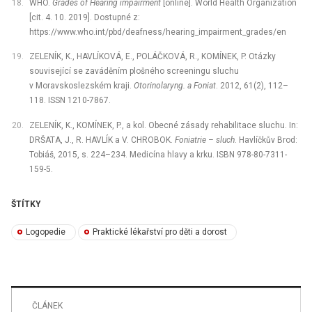
WHO.
Grades of Hearing impairment
[online]. World Health Organization
[cit. 4. 10. 2019]. Dostupné z:
https://www.who.int/pbd/deafness/hearing_impairment_grades/en
ZELENÍK, K., HAVLÍKOVÁ, E., POLÁČKOVÁ, R., KOMÍNEK, P. Otázky
související se zaváděním plošného screeningu sluchu
v Moravskoslezském kraji.
Otorinolaryng. a Foniat
. 2012, 61(2), 112–
118. ISSN 1210-7867.
ZELENÍK, K., KOMÍNEK, P., a kol. Obecné zásady rehabilitace sluchu. In:
DRŠATA, J., R. HAVLÍK a V. CHROBOK.
Foniatrie –⁠ sluch
. Havlíčkův Brod:
Tobiáš, 2015, s. 224–234. Medicína hlavy a krku. ISBN 978-80-7311-
159-5.
ŠTÍTKY
Logopedie
Praktické lékařství pro děti a dorost
ČLÁNEK