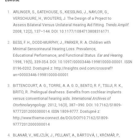
ZDROJE
ARLINGER, S., GATEHOUSE, S., KIESSLING, J., NAYLOR, G.,
VERSCHUURE, H., WOUTERS, J. The Design of a Project to
Assess Bilateral Versus Unilateral Hearing Aid Fitting.
Trends Amplif.
2008, 12(2), 137–144. DOI: 10.1177/1084713808316171.
BESS, F. H., DODD-MURPHY, J., PARKER, R. A. Children with
Minimal Sensorineural Hearing Loss: Prevalence,
Educational Performance, and Functional Status.
Ear and Hearing
.
1998, 19(5), 339-354. DOI: 10.1097/00003446-199810000-00001. ISSN
0196-0202. Dostupné z: http://Insights.ovid.com/crossref?
an=00003446-199810000-00001
BITTENCOURT, A. G., TORRE, A. A. G. D., BENTO, R. F., TSUJI, R. K.,
BRITO, R.. Prelingual deafness: Benefits from cochlear implants
versus conventional hearing aids.
International Archives of
Otorhinolaryngology
. 2012, 16(3), 387–390. DOI: 10.7162/S1809-
97772012000300014. ISSN 1809-9777. Dostupné z:
http://www.thieme-connect.de/DOI/DOI?10.7162/S1809-
97772012000300014
BLANAŘ, V., MEJZLÍK, J., PELLANT, A., BÁRTOVÁ, I., KRČMÁŘ, P.,