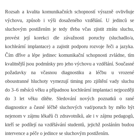
Rozsah a kvalita komunikačních schopností výrazně ovlivňuje
výchovu, způsob i výši dosaženého vzdělání. U jedinců se
sluchovým postižením je tedy třeba včas zjistit ztrátu sluchu,
provést její korekci dle závažnosti poruchy (sluchadlo/a,
kochleární implantace) a zajistit podporu rozvoje řeči a jazyka.
Čím dříve a lépe jedinec komunikační schopnosti zvládne, tím
kvalitnější jsou podmínky pro jeho výchovu a vzdělání. Současné
požadavky na včasnou diagnostiku a léčbu u vrozené
oboustranné hluchoty vymezují timing pro zjištění vady sluchu
do 3–6 měsíců věku a případnou kochleární implantaci nejpozději
do 3 let věku dítěte. Sledování nových poznatků o rané
diagnostice a časné léčbě sluchových vad/poruch by mělo být
nejenom v zájmu lékařů či zdravotníků, ale i v zájmu pedagogů,
kteří se podílejí na vzdělávání studentů, jejichž posláním budou
intervence a péče o jedince se sluchovým postižením.