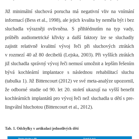
Již minimální sluchová porucha má negativní vliv na vnímání
informací (Bess et al., 1998), ale jejich kvalita by neměla být i bez
sluchadla výrazněji ovlivněna. S přihlédnutím na typ vady,
průběh audiometrické křivky a další faktory lze se sluchadly
zajistit relativně kvalitní vývoj řeči při sluchových ztrátách
v rozmezí 40 až 80 decibelů (Lejska, 2003). Při vyšších ztrátách
již sluchadla správný vývoj řeči nemusí umožnit a lepším řešením
bývá kochleární implantace s následnou rehabilitací sluchu
(tabulka 1). Již Bittencourt (2012) ve své meta-analýze upozornil,
že odborné studie od 90. let 20. století ukazují na vyšší benefit
kochleárních implantátů pro vývoj řeči než sluchadla u dětí s pre-
lingvální hluchotou (Bittencourt et al., 2012).
Tab. 1. Odchylky v artikulaci jednotlivých dětí