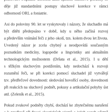
děje již standardními postupy sluchové korekce v rámci
odborností ORL a foniatrie.
Asi do poloviny 90. let se vyskytovaly i názory, že sluchadlo má
být dítěti předepsáno v době, kdy u něho začíná rozvoj
a především vnímání řeči z jeho okolí, tzn. kolem dvou let života.
Uvedený názor je zcela chybný a neodpovídá současným
poznatkům medicíny, logopedie a lingvistiky ani aktuálním
technologickým možnostem (Dršata et al., 2015). I u dětí
s těžkým sluchovým postižením, kdy nedochází k rozvoji
rozumění řeči, se při korekci pomocí sluchadel již vytvářejí
tzv. předřečové dovednosti: sledování hovořící osoby, dovednosti
při reakcích na sluchový podnět, pokusy a artikulační pohyby úst
atd. (Zeleník et al., 2015).
Pokud zvukové podněty chybí, dochází ke zbytečnému narušení