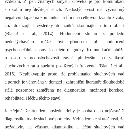
vzdělání. Z pěti známých smyslů člověka je pro komunikaci
s okolím nejdůležitější sluch. Nedoslýchavost má významný
negativní dopad na komunikaci a tím i na celkovou kvalitu života,
což dokazují i výsledky dotazníků zkoumajících tuto oblast
(Blanař et al., 2014). Hodnocení sluchu z pohledu
nedoslýchavého může být přínosem při hodnocení
psychosociálních souvislostí této diagnózy. Komunikační obtíže
u osob s nedoslýchavostí závisí především na velikosti
sluchových ztrát a spektru postižených frekvencí (Blanař et al.,
2015). Nepřekvapuje proto, že problematice sluchových vad
a poruch je věnována v domácí i zahraniční literatuře dlouhodobě
stálá pozornost zaměřená na diagnostiku, možnosti korekce,
rehabilitaci i léčbu těchto stavů.
Je zřejmé, že trendem poslední doby je snaha o co nejčasnější
diagnostiku trvalé sluchové poruchy. Vzhledem ke skutečnosti, že
požadavky na včasnou diagnostiku a léčbu sluchových vad