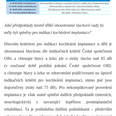
Jaké předpoklady kromě těžké oboustranné sluchové vady by
měly být splněny pro indikaci kochleární implantace?
Hlavním kritériem pro indikaci kochleární implantace u dětí je
oboustranná hluchota; dle indikačních kritérií České společnosti
ORL a chirurgie hlavy a krku jde o ztráty sluchu nad 85 dB
(v současné době probíhá jednání České společnosti ORL
a chirurgie hlavy a krku se zdravotními pojišťovnami na úpravě
indikačních kritérií pro kochleární implantaci, mimo jiné jsou
doporučeny ztráty nad 75 dB). Pro nekomplikované provedení
implantace je však nutné splnění dalších předpokladů (interních,
neurologických) s navazující úspěšnou postimplantační
rehabilitací. Ta je podmíněna dalšími podmínkami –⁠ především