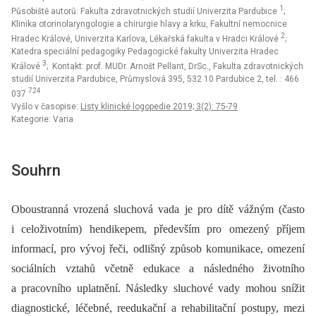
1
Působiště autorů: Fakulta zdravotnických studií Univerzita Pardubice
;
Klinika otorinolaryngologie a chirurgie hlavy a krku, Fakultní nemocnice
2
Hradec Králové, Univerzita Karlova, Lékařská fakulta v Hradci Králové
;
Katedra speciální pedagogiky Pedagogické fakulty Univerzita Hradec
3
Králové
; Kontakt: prof. MUDr. Arnošt Pellant, DrSc., Fakulta zdravotnických
studií Univerzita Pardubice, Průmyslová 395, 532 10 Pardubice 2, tel. : 466
724
037
Vyšlo v časopise:
Listy klinické logopedie 2019; 3(2): 75-79
Kategorie: Varia
Souhrn
Oboustranná vrozená sluchová vada je pro dítě vážným (často
i celoživotním) hendikepem, především pro omezený příjem
informací, pro vývoj řeči, odlišný způsob komunikace, omezení
sociálních vztahů včetně edukace a následného životního
a pracovního uplatnění. Následky sluchové vady mohou snížit
diagnostické, léčebné, reedukační a rehabilitační postupy, mezi