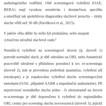
audiologického vzdělání. Obě screeningová vyšetření (OAE,
BERA) mají vysokou senzitivitu i dostatečnou specifitu
a umožňují tak spolehlivou diagnostiku sluchové poruchy –⁠ ztráty
sluchu větší než 30 dB (Havlíková et al., 2015).
V jakém věku dítěte by měla být prokázána, nebo naopak
vyloučena závažná sluchová vada?
Nemůže-li vyšetření na screeningové úrovni (tj. úroveň 1)
potvrdit normální sluch, je dítě odesláno na ORL nebo foniatrické
pracoviště sdružené s příslušnou porodnicí k tzv. re-screeningu
(úroveň 2), kde je provedena podrobná anamnéza, vyšetření uší
(otoskopie) a je zopakováno vyšetření sluchu screeningovými
metodami (OAE, případně AABR a impedanční audiometrie). Při
nepotvrzení normálního sluchu jedno -⁠ či oboustranně na úrovni
re-screeningu je dítě doporučeno k vyšetření do regionálního
ORL centra pro screening sluchu novorozenců (úroveň 3), jejichž