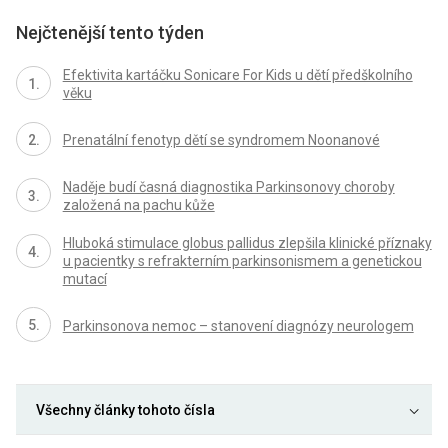
Nejčtenější tento týden
Efektivita kartáčku Sonicare For Kids u dětí předškolního
věku
Prenatální fenotyp dětí se syndromem Noonanové
Naděje budí časná diagnostika Parkinsonovy choroby
založená na pachu kůže
Hluboká stimulace globus pallidus zlepšila klinické příznaky
u pacientky s refrakterním parkinsonismem a genetickou
mutací
Parkinsonova nemoc – stanovení diagnózy neurologem
Všechny články tohoto čísla