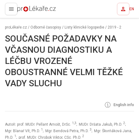
EN
proLékaře.cz
proLékaře.cz
/
Odborné časopisy
/
Listy klinické logopedie
/
2019 - 2
SOUČASNÉ POŽADAVKY NA
VČASNOU DIAGNOSTIKU A
LÉČBU VROZENÉ
OBOUSTRANNÉ VELMI TĚŽKÉ
VADY SLUCHU
English info
1,3
2
Autoři: prof. MUDr. Pellant Arnošt, DrSc.
; MUDr. Dršata Jakub, Ph.D.
;
1
3
Mgr. Blanař Vít, Ph.D.
; Mgr. Bendová Petra, Ph.D.
; Mgr. Škvrňáková Jana,
1
2
Ph.D.
; prof. MUDr. Chrobok Viktor, CSc. Ph.D.