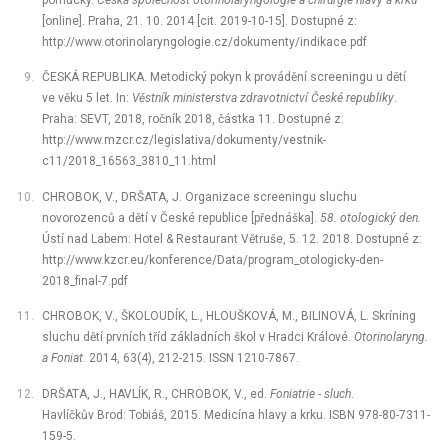
[online]. Praha, 21. 10. 2014 [cit. 2019-10-15]. Dostupné z:
http://www.otorinolaryngologie.cz/dokumenty/indikace.pdf
ČESKÁ REPUBLIKA. Metodický pokyn k provádění screeningu u dětí
ve věku 5 let. In:
Věstník ministerstva zdravotnictví České republiky
.
Praha: SEVT, 2018, ročník 2018, částka 11. Dostupné z:
http://www.mzcr.cz/legislativa/dokumenty/vestnik-
c11/2018_16563_3810_11.html
CHROBOK, V., DRŠATA, J. Organizace screeningu sluchu
novorozenců a dětí v České republice [přednáška].
58. otologický den.
Ústí nad Labem: Hotel & Restaurant Větruše, 5. 12. 2018. Dostupné z:
http://www.kzcr.eu/konference/Data/program_otologicky-den-
2018_final-7.pdf
CHROBOK, V., ŠKOLOUDÍK, L., HLOUŠKOVÁ, M., BILINOVÁ, L. Skríning
sluchu dětí prvních tříd základních škol v Hradci Králové.
Otorinolaryng.
a Foniat
. 2014, 63(4), 212-215. ISSN 1210-7867.
DRŠATA, J., HAVLÍK, R., CHROBOK, V., ed.
Foniatrie -⁠ sluch
.
Havlíčkův Brod: Tobiáš, 2015. Medicína hlavy a krku. ISBN 978-80-7311-
159-5.