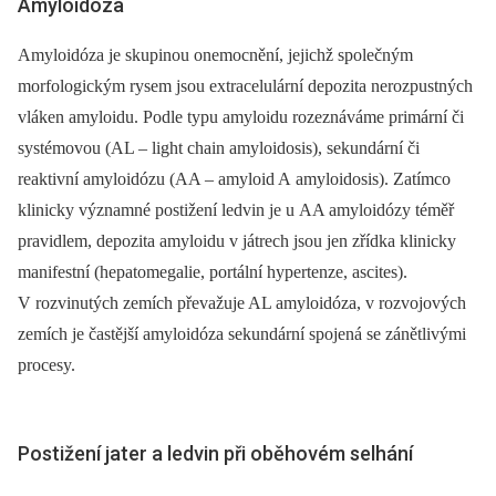
Amyloidóza
Amyloidóza je skupinou onemocnění, jejichž společným
morfologickým rysem jsou extracelulární depozita nerozpustných
vláken amyloidu. Podle typu amyloidu rozeznáváme primární či
systémovou (AL –⁠ light chain amyloidosis), sekundární či
reaktivní amyloidózu (AA –⁠ amyloid A amyloidosis). Zatímco
klinicky významné postižení ledvin je u AA amyloidózy téměř
pravidlem, depozita amyloidu v játrech jsou jen zřídka klinicky
manifestní (hepatomegalie, portální hypertenze, ascites).
V rozvinutých zemích převažuje AL amyloidóza, v rozvojových
zemích je častější amyloidóza sekundární spojená se zánětlivými
procesy.
Postižení jater a ledvin při oběhovém selhání