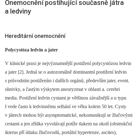
Onemocnění postihující současně játra
a ledviny
Hereditární onemocnění
Polycystóza ledvin a jater
V klinické praxi je nejvýznamnější postižení polycystózou ledvin
a jater [2]. Jedná se o autozomálně dominantní postižení ledvin
s průvodním postižením i dalších orgánů, především jater, event.
slinivky, a častým výskytem aneuryzmat v oblasti a. cerebri
media. Postižení ledvin cystami je většinou závažnější a u typu
I vede často k ledvinnému selhání ve věku kolem 50 let. Cysty
v játrech mohou být asymptomatické, nekomunikují se žlučovými
cestami a jen zřídka vyvolávají potíže tlakem na okolí (obstrukční
ikterus pří útlaku žlučovodů, portální hypertenze, ascites),