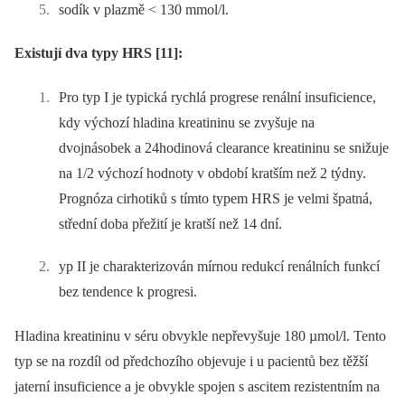
sodík v plazmě < 130 mmol/l.
Existují dva typy HRS [11]:
Pro typ I je typická rychlá progrese renální insuficience,
kdy výchozí hladina kreatininu se zvyšuje na
dvojnásobek a 24hodinová clearance kreatininu se snižuje
na 1/2 výchozí hodnoty v období kratším než 2 týdny.
Prognóza cirhotiků s tímto typem HRS je velmi špatná,
střední doba přežití je kratší než 14 dní.
yp II je charakterizován mírnou redukcí renálních funkcí
bez tendence k progresi.
Hladina kreatininu v séru obvykle nepřevyšuje 180 µmol/l. Tento
typ se na rozdíl od předchozího objevuje i u pacientů bez těžší
jaterní insuficience a je obvykle spojen s ascitem rezistentním na