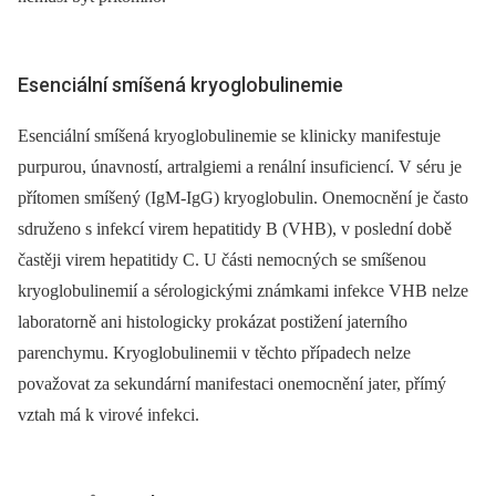
Esenciální smíšená kryoglobulinemie
Esenciální smíšená kryoglobulinemie se klinicky manifestuje
purpurou, únavností, artralgiemi a renální insuficiencí. V séru je
přítomen smíšený (IgM-IgG) kryoglobulin. Onemocnění je často
sdruženo s infekcí virem hepatitidy B (VHB), v poslední době
častěji virem hepatitidy C. U části nemocných se smíšenou
kryoglobulinemií a sérologickými známkami infekce VHB nelze
laboratorně ani histologicky prokázat postižení jaterního
parenchymu. Kryoglobulinemii v těchto případech nelze
považovat za sekundární manifestaci onemocnění jater, přímý
vztah má k virové infekci.