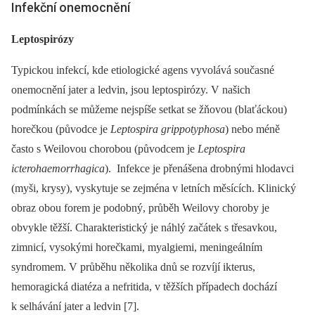
Infekční onemocnění
Leptospirózy
Typickou infekcí, kde etiologické agens vyvolává současné
onemocnění jater a ledvin, jsou leptospirózy. V našich
podmínkách se můžeme nejspíše setkat se žňovou (blaťáckou)
horečkou (původce je
Leptospira grippotyphosa
) nebo méně
často s Weilovou chorobou (původcem je
Leptospira
icterohaemorrhagica
). Infekce je přenášena drobnými hlodavci
(myši, krysy), vyskytuje se zejména v letních měsících. Klinický
obraz obou forem je podobný, průběh Weilovy choroby je
obvykle těžší. Charakteristický je náhlý začátek s třesavkou,
zimnicí, vysokými horečkami, myalgiemi, meningeálním
syndromem. V průběhu několika dnů se rozvíjí ikterus,
hemoragická diatéza a nefritida, v těžších případech dochází
k selhávání jater a ledvin [7].