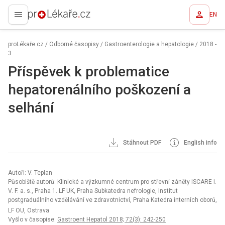
EN
proLékaře.cz
proLékaře.cz
/
Odborné časopisy
/
Gastroenterologie a hepatologie
/
2018 -
3
Příspěvek k problematice
hepatorenálního poškození a
selhání
Stáhnout PDF
English info
Autoři: V. Teplan
Působiště autorů: Klinické a výzkumné centrum pro střevní záněty ISCARE I.
V. F. a. s., Praha 1. LF UK, Praha Subkatedra nefrologie, Institut
postgraduálního vzdělávání ve zdravotnictví, Praha Katedra interních oborů,
LF OU, Ostrava
Vyšlo v časopise:
Gastroent Hepatol 2018; 72(3): 242-250