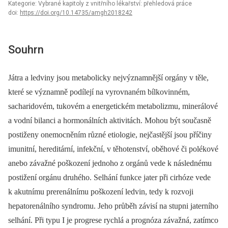
Kategorie: Vybrané kapitoly z vnitřního lékařství: přehledová práce
doi:
https://doi.org/10.14735/amgh2018242
Souhrn
Játra a ledviny jsou metabolicky nejvýznamnější orgány v těle,
které se významně podílejí na vyrovnaném bílkovinném,
sacharidovém, tukovém a energetickém metabolizmu, minerálové
a vodní bilanci a hormonálních aktivitách. Mohou být současně
postiženy onemocněním různé etiologie, nejčastější jsou příčiny
imunitní, hereditární, infekční, v těhotenství, oběhové či polékové
anebo závažné poškození jednoho z orgánů vede k následnému
postižení orgánu druhého. Selhání funkce jater při cirhóze vede
k akutnímu prerenálnímu poškození ledvin, tedy k rozvoji
hepatorenálního syndromu. Jeho průběh závisí na stupni jaterního
selhání. Při typu I je progrese rychlá a prognóza závažná, zatímco