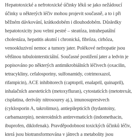
Hepatotoxické a nefrotoxické účinky léků se jako nežádoucí
účinky u některých léčiv mohou projevit současně, a to i při
běžném dávkování, krátkodobém i dlouhodobém. Důsledky
hepatotoxicity jsou velmi pestré –⁠ steatóza, intrahepatální
cholestáza, hepatitis akutní i chronická, fibróza, cirhóza,
venookluzivní nemoc a tumory jater. Polékové nefropatie jsou
většinou tubulointersticiální. Současné postižení jater a ledvin je
popisováno po některých antimikrobiálních léčivech (oxacilin,
tetracykliny, cefalosporiny, sulfonamidy, cotrimoxazol,
rifampicin), ACE inhibitorech (captopril, enalapril, quinapril),
inhalačních anesteticích (metoxyfluran), cytostaticích (metotrexát,
cisplatina, deriváty nitrosourey aj.), imunosupresivech
(cyklosporin A, takrolimus), antiepilepticích (hydantoiny,
carbamazepin), nesteroidních antirevmaticích (indomethacin,
ibuprofen, diklofenak). Pravděpodobnost toxických účinků léčiv,
která jsou biotransformována v játrech a metabolity jsou