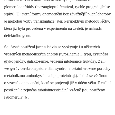
glomerulonefritidy (mezangioproliferativní, rychle progredující se
srpky). U jaterní formy onemocnění bez závažnější plicní choroby
je metodou volby transplantace jater. Perspektivní metodou léčby,
která již byla provedena v experimentu na zvířeti, je náhrada
defektního genu.
Současné postižení jater a ledvin se vyskytuje i u některých
vrozených metabolických chorob (tyrozinemie I. typu, cystinóza
glykogenózy, galaktosemie, vrozená intolerance fruktózy, Zell
-
we-gerův cerebrohepatorenální syndrom, ostatní vrozené poruchy
metabolizmu aminokyselin a lipoproteinů aj.). Jedná se většinou
o vzácná onemocnění, která se projevují již v útlém věku. Renální
postižení je zejména tubulointersticiální, vzácně jsou postiženy
i glomeruly [6].