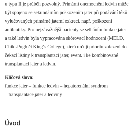
u typu II je průběh pozvolný. Primární onemocnění ledvin může
být spojeno se sekundárním poškozením jater při podávání léků
vylučovaných primárně jaterní exkrecí, např. poškození
antibiotiky. Pro nejzávažnější pacienty se selháním funkce jater
a také ledvin byla vypracována skórovací hodnocení (MELD,
Child-Pugh či King‘s College), která určují prioritu zařazení do
čekací listiny k transplantaci jater, event. i ke kombinované
transplantaci jater a ledvin.
Klíčová slova:
funkce jater –⁠ funkce ledvin –⁠ hepatorenální syndrom
–⁠ transplantace jater a ledviny
Úvod