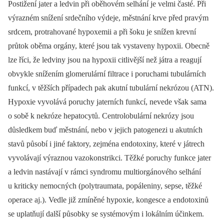
Postižení jater a ledvin při oběhovém selhání je velmi časté. Při
výrazném snížení srdečního výdeje, městnání krve před pravým
srdcem, protrahované hypoxemii a při šoku je snížen krevní
průtok oběma orgány, které jsou tak vystaveny hypoxii. Obecně
lze říci, že ledviny jsou na hypoxii citlivější než játra a reagují
obvykle snížením glomerulární filtrace i poruchami tubulárních
funkcí, v těžších případech pak akutní tubulární nekrózou (ATN).
Hypoxie vyvolává poruchy jaterních funkcí, nevede však sama
o sobě k nekróze hepatocytů. Centrolobulární nekrózy jsou
důsledkem buď městnání, nebo v jejich patogenezi u akutních
stavů působí i jiné faktory, zejména endotoxiny, které v játrech
vyvolávají výraznou vazokonstrikci. Těžké poruchy funkce jater
a ledvin nastávají v rámci syndromu multiorgánového selhání
u kriticky nemocných (polytraumata, popáleniny, sepse, těžké
operace aj.). Vedle již zmíněné hypoxie, kongesce a endotoxinů
se uplatňují další působky se systémovým i lokálním účinkem.