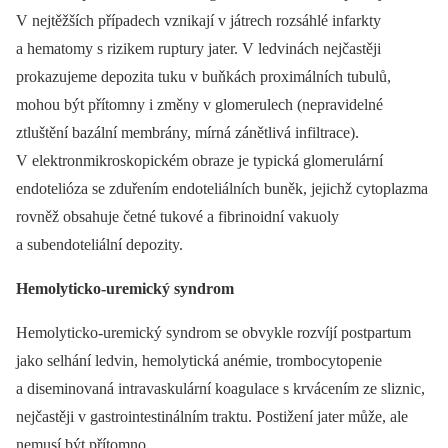
V nejtěžších případech vznikají v játrech rozsáhlé infarkty
a hematomy s rizikem ruptury jater. V ledvinách nejčastěji
prokazujeme depozita tuku v buňkách proximálních tubulů,
mohou být přítomny i změny v glomerulech (nepravidelné
ztluštění bazální membrány, mírná zánětlivá infiltrace).
V elektronmikroskopickém obraze je typická glomerulární
endotelióza se zduřením endoteliálních buněk, jejichž cytoplazma
rovněž obsahuje četné tukové a fibrinoidní vakuoly
a subendoteliální depozity.
Hemolyticko-uremický syndrom
Hemolyticko-uremický syndrom se obvykle rozvíjí postpartum
jako selhání ledvin, hemolytická anémie, trombocytopenie
a diseminovaná intravaskulární koagulace s krvácením ze sliznic,
nejčastěji v gastrointestinálním traktu. Postižení jater může, ale
nemusí být přítomno.