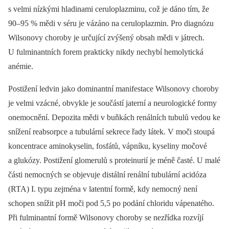
s velmi nízkými hladinami ceruloplazminu, což je dáno tím, že
90–95 % mědi v séru je vázáno na ceruloplazmin. Pro diagnózu
Wilsonovy choroby je určující zvýšený obsah mědi v játrech.
U fulminantních forem prakticky nikdy nechybí hemolytická
anémie.
Postižení ledvin jako dominantní manifestace Wilsonovy choroby
je velmi vzácné, obvykle je součástí jaterní a neurologické formy
onemocnění. Depozita mědi v buňkách renálních tubulů vedou ke
snížení reabsorpce a tubulární sekrece řady látek. V moči stoupá
koncentrace aminokyselin, fosfátů, vápníku, kyseliny močové
a glukózy. Postižení glomerulů s proteinurií je méně časté. U malé
části nemocných se objevuje distální renální tubulární acidóza
(RTA) I. typu zejména v latentní formě, kdy nemocný není
schopen snížit pH moči pod 5,5 po podání chloridu vápenatého.
Při fulminantní formě Wilsonovy choroby se nezřídka rozvíjí