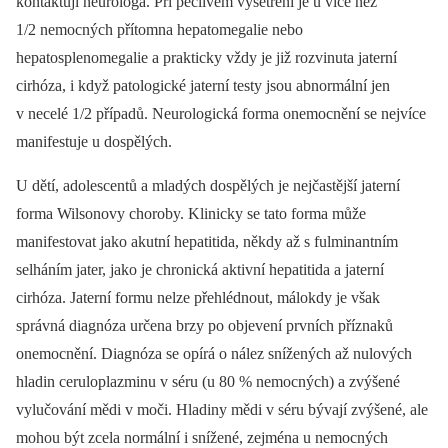
kontaktují neurologa. Při pečlivém vyšetření je u více než
1/2 nemocných přítomna hepatomegalie nebo
hepatosplenomegalie a prakticky vždy je již rozvinuta jaterní
cirhóza, i když patologické jaterní testy jsou abnormální jen
v necelé 1/2 případů. Neurologická forma onemocnění se nejvíce
manifestuje u dospělých.
U dětí, adolescentů a mladých dospělých je nejčastější jaterní
forma Wilsonovy choroby. Klinicky se tato forma může
manifestovat jako akutní hepatitida, někdy až s fulminantním
selháním jater, jako je chronická aktivní hepatitida a jaterní
cirhóza. Jaterní formu nelze přehlédnout, málokdy je však
správná diagnóza určena brzy po objevení prvních příznaků
onemocnění. Diagnóza se opírá o nález snížených až nulových
hladin ceruloplazminu v séru (u 80 % nemocných) a zvýšené
vylučování mědi v moči. Hladiny mědi v séru bývají zvýšené, ale
mohou být zcela normální i snížené, zejména u nemocných