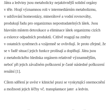
Játra a ledviny jsou metabolicky nejaktivnější solidní orgány
v těle. Hrají významnou roli v intermediárním metabolizmu,
v udržování homeostázy, minerálové a vodní rovnováhy,
produkují řadu pro organizmus nepostradatelných látek. Jsou
hlavním místem detoxikace a eliminace látek organizmu cizích
a exkrece odpadních produktů. Citlivě reagují na změny
v ostatních systémech a vzájemně se ovlivňují. Je proto zřejmé, že
se v řadě situací jejich funkce prolínají a doplňují. Játra jsou
z metabolického hlediska orgánem relativně významnějším,
neboť při jejich závažném poškození je časté následné poškození
renální [1].
Cílem sdělení je uvést v klinické praxi se vyskytující onemocnění
a možnosti jejich léčby vč. transplantace jater a ledvin.