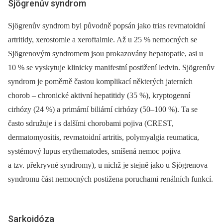
Sjögrenův syndrom
Sjögrenův syndrom byl původně popsán jako trias revmatoidní
artritidy, xerostomie a xeroftalmie. Až u 25 % nemocných se
Sjögrenovým syndromem jsou prokazovány hepatopatie, asi u
10 % se vyskytuje klinicky manifestní postižení ledvin. Sjögrenův
syndrom je poměrně častou komplikací některých jaterních
chorob –⁠ chronické aktivní hepatitidy (35 %), kryptogenní
cirhózy (24 %) a primární biliární cirhózy (50–100 %). Ta se
často sdružuje i s dalšími chorobami pojiva (CREST,
dermatomyositis, revmatoidní artritis, polymyalgia reumatica,
systémový lupus erythematodes, smíšená nemoc pojiva
a tzv. překryvné syndromy), u nichž je stejně jako u Sjögrenova
syndromu část nemocných postižena poruchami renálních funkcí.
Sarkoidóza