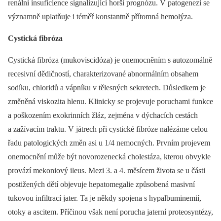
renální insuficience signalizující horší prognózu. V patogenezi se
významně uplatňuje i téměř konstantně přítomná hemolýza.
Cystická fibróza
Cystická fibróza (mukoviscidóza) je onemocněním s autozomálně
recesivní dědičností, charakterizované abnormálním obsahem
sodíku, chloridů a vápníku v tělesných sekretech. Důsledkem je
změněná viskozita hlenu. Klinicky se projevuje poruchami funkce
a poškozením exokrinních žláz, zejména v dýchacích cestách
a zažívacím traktu. V játrech při cystické fibróze nalézáme celou
řadu patologických změn asi u 1/4 nemocných. Prvním projevem
onemocnění může být novorozenecká cholestáza, kterou obvykle
provází mekoniový ileus. Mezi 3. a 4. měsícem života se u části
postižených dětí objevuje hepatomegalie způsobená masivní
tukovou infiltrací jater. Ta je někdy spojena s hypalbuminemií,
otoky a ascitem. Příčinou však není porucha jaterní proteosyntézy,