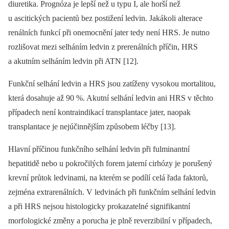
diuretika. Prognóza je lepší než u typu I, ale horší než
u ascitických pacientů bez postižení ledvin. Jakákoli alterace
renálních funkcí při onemocnění jater tedy není HRS. Je nutno
rozlišovat mezi selháním ledvin z prerenálních příčin, HRS
a akutním selháním ledvin při ATN [12].
Funkční selhání ledvin a HRS jsou zatíženy vysokou mortalitou,
která dosahuje až 90 %. Akutní selhání ledvin ani HRS v těchto
případech není kontraindikací transplantace jater, naopak
transplantace je nejúčinnějším způsobem léčby [13].
Hlavní příčinou funkčního selhání ledvin při fulminantní
hepatitidě nebo u pokročilých forem jaterní cirhózy je porušený
krevní průtok ledvinami, na kterém se podílí celá řada faktorů,
zejména extrarenálních. V ledvinách při funkčním selhání ledvin
a při HRS nejsou histologicky prokazatelné signifikantní
morfologické změny a porucha je plně reverzibilní v případech,