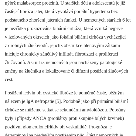
nýbrž malabsorpce proteinů. U starších dětí a adolescentů je již
častější fibróza jater, která vyvolává portální hypertenzi bez
podstatného zhoršení jaterních funkcí. U nemocných starších 6 let
je nezřídka prokazována biliární cirhóza, která vzniká nejprve
v izolovaných okrscích jako fokální biliární cirhóza vycházející
z drobných žlučovodů, jejichž obstrukce hlenovými zátkami
iniciuje chronický zánětlivý infiltrát, fibrotizaci a proliferaci
žlučovodů. Asi u 1/3 nemocných jsou nacházeny patologické
změny na žlučníku a lokalizované či difuzní postižení žlučových
cest.
Postižení ledvin při cystické fibróze je poměrně časté, běžným
nálezem je IgA nefropatie [5]. Podobně jako při primární biliární
cirhóze se můžeme setkat se sekundární amyloidózou. Popsány
byly i případy ANCA (protilátky proti skupině bílých krvinek)
pozitivní glomerulonefritidy při vaskulitidě. Prognóza je
determinována především postižením plic. Část nemocných je