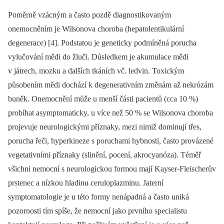
Poměrně vzácným a často pozdě diagnostikovaným
onemocněním je Wilsonova choroba (hepatolentikulární
degenerace) [4]. Podstatou je geneticky podmíněná porucha
vylučování mědi do žluči. Důsledkem je akumulace mědi
v játrech, mozku a dalších tkáních vč. ledvin. Toxickým
působením mědi dochází k degenerativním změnám až nekrózám
buněk. Onemocnění může u menší části pacientů (cca 10 %)
probíhat asymptomaticky, u více než 50 % se Wilsonova choroba
projevuje neurologickými příznaky, mezi nimiž dominují třes,
porucha řeči, hyperkineze s poruchami hybnosti, často provázené
vegetativními příznaky (slinění, pocení, akrocyanóza). Téměř
všichni nemocní s neurologickou formou mají Kayser-Fleischerův
prstenec a nízkou hladinu ceruloplazminu. Jaterní
symptomatologie je u této formy nenápadná a často uniká
pozornosti tím spíše, že nemocní jako prvního specialistu