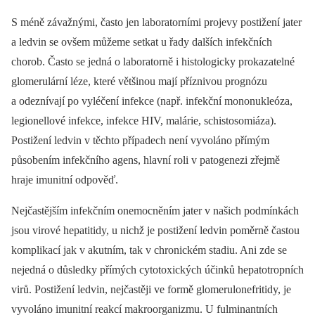
S méně závažnými, často jen laboratorními projevy postižení jater
a ledvin se ovšem můžeme setkat u řady dalších infekčních
chorob. Často se jedná o laboratorně i histologicky prokazatelné
glomerulární léze, které většinou mají příznivou prognózu
a odeznívají po vyléčení infekce (např. infekční mononukleóza,
legionellové infekce, infekce HIV, malárie, schistosomiáza).
Postižení ledvin v těchto případech není vyvoláno přímým
působením infekčního agens, hlavní roli v patogenezi zřejmě
hraje imunitní odpověď.
Nejčastějším infekčním onemocněním jater v našich podmínkách
jsou virové hepatitidy, u nichž je postižení ledvin poměrně častou
komplikací jak v akutním, tak v chronickém stadiu. Ani zde se
nejedná o důsledky přímých cytotoxických účinků hepatotropních
virů. Postižení ledvin, nejčastěji ve formě glomerulonefritidy, je
vyvoláno imunitní reakcí makroorganizmu. U fulminantních