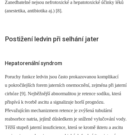
Zanedbatelné nejsou nefrotoxické a hepatotoxické účinky léků
(anestetika, antibiotika aj.) [8].
Postižení ledvin při selhání jater
Hepatorenální syndrom
Poruchy funkce ledvin jsou často prokazovanou komplikací
u pokročilejších forem jaterních onemocnění, zejména při jaterní
cirhóze [9]. Nejběžnější abnormalitou je retence sodíku, která
přispívá k tvorbě ascitu a signalizuje horší prognózu.
Převažujícím mechanizmem retence je zvýšená tubulární
reabsorbce natria, jejímž důsledkem je snížené vylučování vody.
Těžší stupeň jaterní insuficience, která se kromě ikteru a ascitu