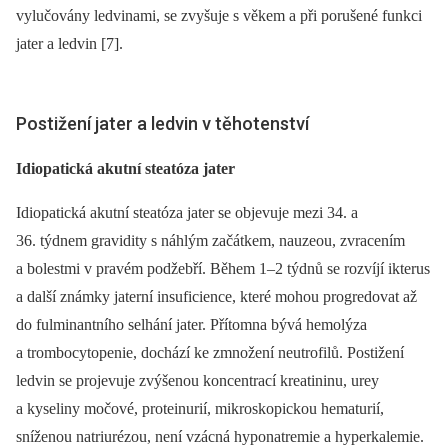
vylučovány ledvinami, se zvyšuje s věkem a při porušené funkci
jater a ledvin [7].
Postižení jater a ledvin v těhotenství
Idiopatická akutní steatóza jater
Idiopatická akutní steatóza jater se objevuje mezi 34. a
36. týdnem gravidity s náhlým začátkem, nauzeou, zvracením
a bolestmi v pravém podžebří. Během 1–2 týdnů se rozvíjí ikterus
a další známky jaterní insuficience, které mohou progredovat až
do fulminantního selhání jater. Přítomna bývá hemolýza
a trombocytopenie, dochází ke zmnožení neutrofilů. Postižení
ledvin se projevuje zvýšenou koncentrací kreatininu, urey
a kyseliny močové, proteinurií, mikroskopickou hematurií,
sníženou natriurézou, není vzácná hyponatremie a hyperkalemie.