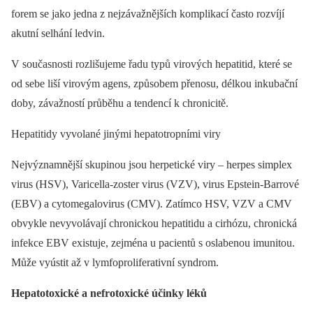
forem se jako jedna z nejzávažnějších komplikací často rozvíjí
akutní selhání ledvin.
V současnosti rozlišujeme řadu typů virových hepatitid, které se
od sebe liší virovým agens, způsobem přenosu, délkou inkubační
doby, závažností průběhu a tendencí k chronicitě.
Hepatitidy vyvolané jinými hepatotropními viry
Nejvýznamnější skupinou jsou herpetické viry –⁠ herpes simplex
virus (HSV), Varicella-zoster virus (VZV), virus Epstein-Barrové
(EBV) a cytomegalovirus (CMV). Zatímco HSV, VZV a CMV
obvykle nevyvolávají chronickou hepatitidu a cirhózu, chronická
infekce EBV existuje, zejména u pacientů s oslabenou imunitou.
Může vyústit až v lymfoproliferativní syndrom.
Hepatotoxické a nefrotoxické účinky léků