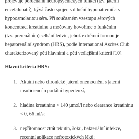
projevuje poruchami neuropsychických funkcí (tzv. jaterní
encefalopatií), bývá často spojen s diluční hyponatremií a s
hypoosmolaritou séra. Při současném vzestupu sérových
koncentrací kreatininu a močoviny hovoříme o funkčním
(tzv. prerenálním) selhání ledvin, jehož extrémní formou je
hepatorenální syndrom (HRS), podle International Ascites Club
charakterizovaný pěti hlavními a pěti vedlejšími kritérii [10].
Hlavní kritéria HRS:
Akutní nebo chronické jaterní onemocnění s jaterní
insuficiencí a portální hypertenzí;
hladina kreatininu > 140 µmol/l nebo clearance kreatininu
< 0, 66 ml/s;
nepřítomnost ztrát tekutin, šoku, bakteriální infekce,
recentní aplikace nefrotoxických léků;