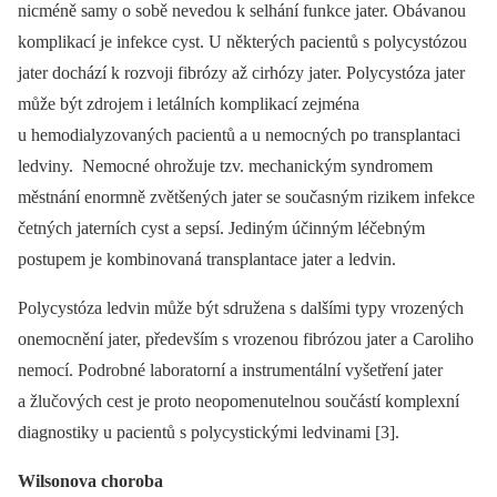
nicméně samy o sobě nevedou k selhání funkce jater. Obávanou
komplikací je infekce cyst. U některých pacientů s polycystózou
jater dochází k rozvoji fibrózy až cirhózy jater. Polycystóza jater
může být zdrojem i letálních komplikací zejména
u hemodialyzovaných pacientů a u nemocných po transplantaci
ledviny. Nemocné ohrožuje tzv. mechanickým syndromem
městnání enormně zvětšených jater se současným rizikem infekce
četných jaterních cyst a sepsí. Jediným účinným léčebným
postupem je kombinovaná transplantace jater a ledvin.
Polycystóza ledvin může být sdružena s dalšími typy vrozených
onemocnění jater, především s vrozenou fibrózou jater a Caroliho
nemocí. Podrobné laboratorní a instrumentální vyšetření jater
a žlučových cest je proto neopomenutelnou součástí komplexní
diagnostiky u pacientů s polycystickými ledvinami [3].
Wilsonova choroba