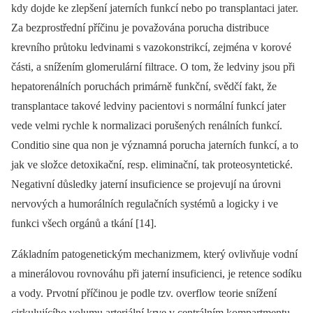
kdy dojde ke zlepšení jaterních funkcí nebo po transplantaci jater.
Za bezprostřední příčinu je považována porucha distribuce
krevního průtoku ledvinami s vazokonstrikcí, zejména v korové
části, a snížením glomerulární filtrace. O tom, že ledviny jsou při
hepatorenálních poruchách primárně funkční, svědčí fakt, že
transplantace takové ledviny pacientovi s normální funkcí jater
vede velmi rychle k normalizaci porušených renálních funkcí.
Conditio sine qua non je významná porucha jaterních funkcí, a to
jak ve složce detoxikační, resp. eliminační, tak proteosyntetické.
Negativní důsledky jaterní insuficience se projevují na úrovni
nervových a humorálních regulačních systémů a logicky i ve
funkci všech orgánů a tkání [14].
Základním patogenetickým mechanizmem, který ovlivňuje vodní
a minerálovou rovnováhu při jaterní insuficienci, je retence sodíku
a vody. Prvotní příčinou je podle tzv. overflow teorie snížení
cirkulujícího volumu arteriální krve v centrálním kompartmentu,