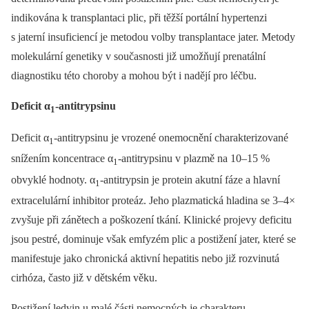
indikována k transplantaci plic, při těžší portální hypertenzi
s jaterní insuficiencí je metodou volby transplantace jater. Metody
molekulární genetiky v současnosti již umožňují prenatální
diagnostiku této choroby a mohou být i nadějí pro léčbu.
Deficit α
-antitrypsinu
1
Deficit α
-antitrypsinu je vrozené onemocnění charakterizované
1
snížením koncentrace α
-antitrypsinu v plazmě na 10–15 %
1
obvyklé hodnoty. α
-antitrypsin je protein akutní fáze a hlavní
1
extracelulární inhibitor proteáz. Jeho plazmatická hladina se 3–4×
zvyšuje při zánětech a poškození tkání. Klinické projevy deficitu
jsou pestré, dominuje však emfyzém plic a postižení jater, které se
manifestuje jako chronická aktivní hepatitis nebo již rozvinutá
cirhóza, často již v dětském věku.
Postižení ledvin u malé části nemocných je charakteru