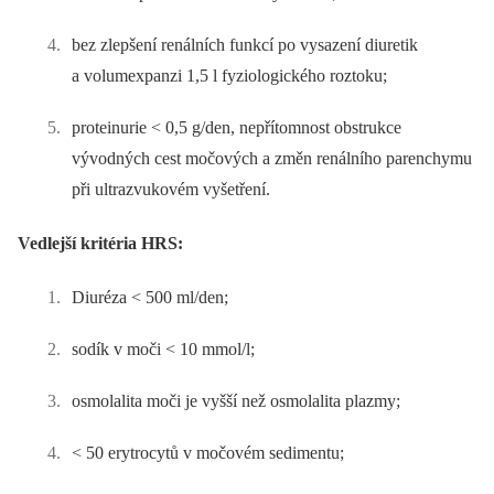
bez zlepšení renálních funkcí po vysazení diuretik
a volumexpanzi 1,5 l fyziologického roztoku;
proteinurie < 0,5 g/den, nepřítomnost obstrukce
vývodných cest močových a změn renálního parenchymu
při ultrazvukovém vyšetření.
Vedlejší kritéria HRS:
Diuréza < 500 ml/den;
sodík v moči < 10 mmol/l;
osmolalita moči je vyšší než osmolalita plazmy;
< 50 erytrocytů v močovém sedimentu;