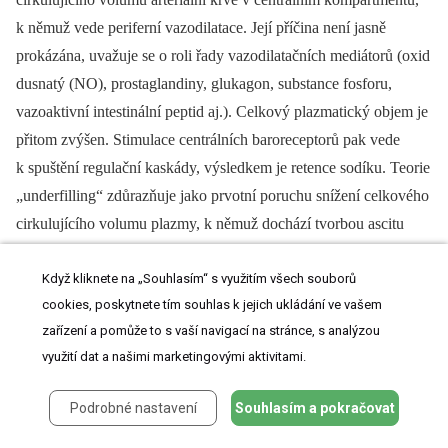
k němuž vede periferní vazodilatace. Její příčina není jasně
prokázána, uvažuje se o roli řady vazodilatačních mediátorů (oxid
dusnatý (NO), prostaglandiny, glukagon, substance fosforu,
vazoaktivní intestinální peptid aj.). Celkový plazmatický objem je
přitom zvýšen. Stimulace centrálních baroreceptorů pak vede
k spuštění regulační kaskády, výsledkem je retence sodíku. Teorie
„underfilling“ zdůrazňuje jako prvotní poruchu snížení celkového
cirkulujícího volumu plazmy, k němuž dochází tvorbou ascitu
a otoků při portální hypertenzi a hypoproteinemii. Proti této teorii
Když kliknete na „Souhlasím“ s využitím všech souborů
svědčí zejména fakt, že retenci natria a vody lze u cirhotiků
cookies, poskytnete tím souhlas k jejich ukládání ve vašem
prokázat již v preascitickém stadiu. Přes řadu kontroverzních
zařízení a pomůže to s vaší navigací na stránce, s analýzou
poznatků lze mít za prokázané, že v patogenezi funkčního selhání
využití dat a našimi marketingovými aktivitami.
ledvin při jaterní insuficienci hraje roli řada faktorů (především
systém renin-angiotenzin-aldosteron, aktivita sympatiku, ADH,
Podrobné nastavení
Souhlasím a pokračovat
aquaporiny, natriuretické peptidy, prostanoidy, kalikrein-kininový
systém, NO, adenin, endotelin, endotoxiny apod.), jejichž role