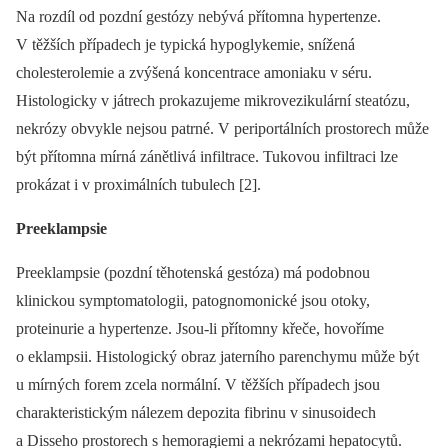
Na rozdíl od pozdní gestózy nebývá přítomna hypertenze.
V těžších případech je typická hypoglykemie, snížená
cholesterolemie a zvýšená koncentrace amoniaku v séru.
Histologicky v játrech prokazujeme mikrovezikulární steatózu,
nekrózy obvykle nejsou patrné. V periportálních prostorech může
být přítomna mírná zánětlivá infiltrace. Tukovou infiltraci lze
prokázat i v proximálních tubulech [2].
Preeklampsie
Preeklampsie (pozdní těhotenská gestóza) má podobnou
klinickou symptomatologii, patognomonické jsou otoky,
proteinurie a hypertenze. Jsou-li přítomny křeče, hovoříme
o eklampsii. Histologický obraz jaterního parenchymu může být
u mírných forem zcela normální. V těžších případech jsou
charakteristickým nálezem depozita fibrinu v sinusoidech
a Disseho prostorech s hemoragiemi a nekrózami hepatocytů.