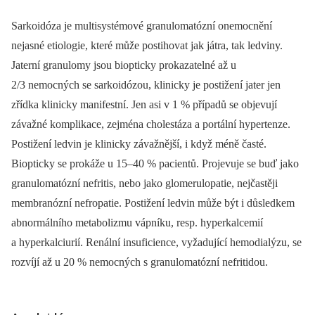
Sarkoidóza je multisystémové granulomatózní onemocnění
nejasné etiologie, které může postihovat jak játra, tak ledviny.
Jaterní granulomy jsou biopticky prokazatelné až u
2/3 nemocných se sarkoidózou, klinicky je postižení jater jen
zřídka klinicky manifestní. Jen asi v 1 % případů se objevují
závažné komplikace, zejména cholestáza a portální hypertenze.
Postižení ledvin je klinicky závažnější, i když méně časté.
Biopticky se prokáže u 15–40 % pacientů. Projevuje se buď jako
granulomatózní nefritis, nebo jako glomerulopatie, nejčastěji
membranózní nefropatie. Postižení ledvin může být i důsledkem
abnormálního metabolizmu vápníku, resp. hyperkalcemií
a hyperkalciurií. Renální insuficience, vyžadující hemodialýzu, se
rozvíjí až u 20 % nemocných s granulomatózní nefritidou.