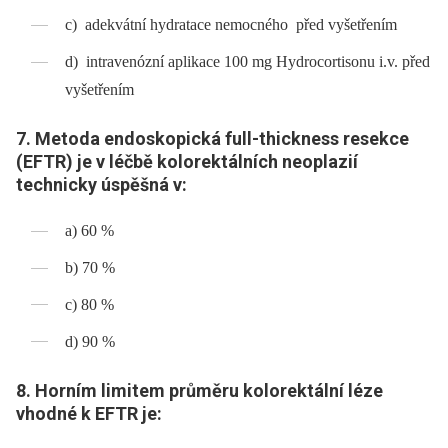
c) adekvátní hydratace nemocného před vyšetřením
d) intravenózní aplikace 100 mg Hydrocortisonu i.v. před
vyšetřením
7. Metoda endoskopická full-thickness resekce
(EFTR) je v léčbě kolorektálních neoplazií
technicky úspěšná v:
a) 60 %
b) 70 %
c) 80 %
d) 90 %
8. Horním limitem průměru kolorektální léze
vhodné k EFTR je: