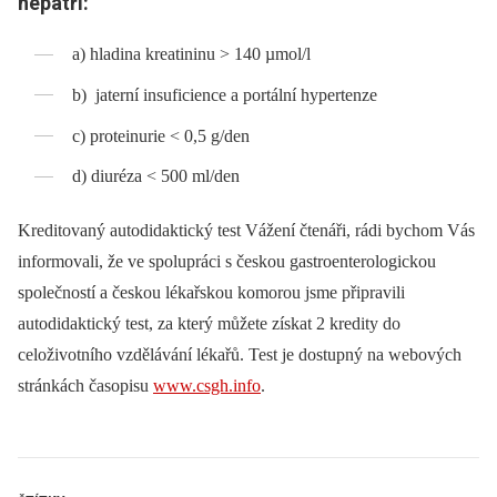
nepatří:
a) hladina kreatininu > 140 µmol/l
b) jaterní insuficience a portální hypertenze
c) proteinurie < 0,5 g/den
d) diuréza < 500 ml/den
Kreditovaný autodidaktický test Vážení čtenáři, rádi bychom Vás
informovali, že ve spolupráci s českou gastroenterologickou
společností a českou lékařskou komorou jsme připravili
autodidaktický test, za který můžete získat 2 kredity do
celoživotního vzdělávání lékařů. Test je dostupný na webových
stránkách časopisu
www.csgh.info
.