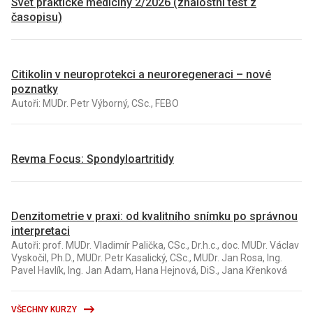
Svět praktické medicíny 2/2026 (znalostní test z
časopisu)
Citikolin v neuroprotekci a neuroregeneraci – nové
poznatky
Autoři: MUDr. Petr Výborný, CSc., FEBO
Revma Focus: Spondyloartritidy
Denzitometrie v praxi: od kvalitního snímku po správnou
interpretaci
Autoři: prof. MUDr. Vladimír Palička, CSc., Dr.h.c., doc. MUDr. Václav
Vyskočil, Ph.D., MUDr. Petr Kasalický, CSc., MUDr. Jan Rosa, Ing.
Pavel Havlík, Ing. Jan Adam, Hana Hejnová, DiS., Jana Křenková
VŠECHNY KURZY