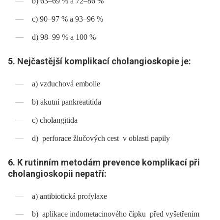
b) 63–69 % a 72–86 %
c) 90–97 % a 93–96 %
d) 98–99 % a 100 %
5. Nejčastější komplikací cholangioskopie je:
a) vzduchová embolie
b) akutní pankreatitida
c) cholangitida
d) perforace žlučových cest v oblasti papily
6. K rutinním metodám prevence komplikací při
cholangioskopii nepatří:
a) antibiotická profylaxe
b) aplikace indometacinového čípku před vyšetřením