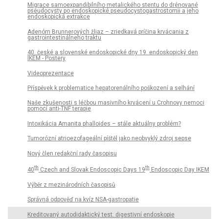
Migrace samoexpandibilního metalického stentu do drénované
pseudocysty po endoskopické pseudocystogastrostomii a jeho
endoskopická extrakce
Adenóm Brunnerových žliaz – zriedkavá príčina krvácania z
gastrointestinálneho traktu
40. české a slovenské endoskopické dny 19. endoskopický den
IKEM - Postery
Videoprezentace
Příspěvek k problematice hepatorenálního poškození a selhání
Naše zkušenosti s léčbou masivního krvácení u Crohnovy nemoci
pomocí anti-TNF terapie
Intoxikácia Amanita phalloides – stále aktuálny problém?
Tumorózní atrioezofageální píštěl jako neobvyklý zdroj sepse
Nový člen redakční rady časopisu
th
th
40
Czech and Slovak Endoscopic Days 19
Endoscopic Day IKEM
Výběr z mezinárodních časopisů
Správná odpověď na kvíz NSA-gastropatie
Kreditovaný autodidaktický test: digestivní endoskopie