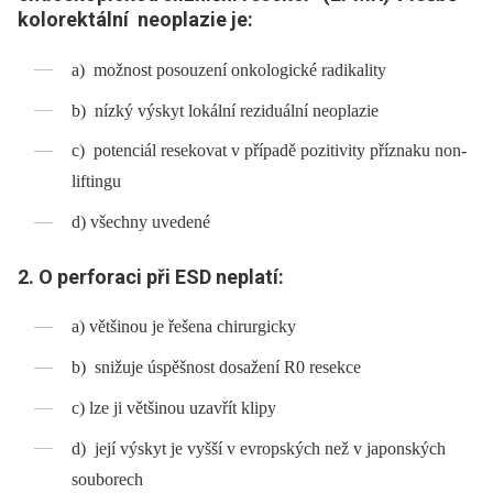
kolorektální neoplazie je:
a) možnost posouzení onkologické radikality
b) nízký výskyt lokální reziduální neoplazie
c) potenciál resekovat v případě pozitivity příznaku non-
liftingu
d) všechny uvedené
2. O perforaci při ESD neplatí:
a) většinou je řešena chirurgicky
b) snižuje úspěšnost dosažení R0 resekce
c) lze ji většinou uzavřít klipy
d) její výskyt je vyšší v evropských než v japonských
souborech