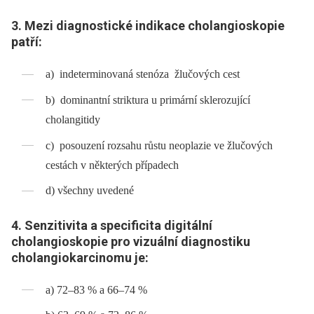
3. Mezi diagnostické indikace cholangioskopie
patří:
a) indeterminovaná stenóza žlučových cest
b) dominantní striktura u primární sklerozující
cholangitidy
c) posouzení rozsahu růstu neoplazie ve žlučových
cestách v některých případech
d) všechny uvedené
4. Senzitivita a specificita digitální
cholangioskopie pro vizuální diagnostiku
cholangiokarcinomu je:
a) 72–83 % a 66–74 %