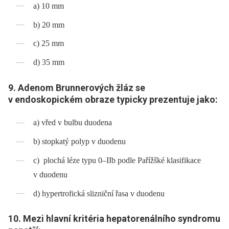
a) 10 mm
b) 20 mm
c) 25 mm
d) 35 mm
9. Adenom Brunnerových žláz se
v endoskopickém obraze typicky prezentuje jako:
a) vřed v bulbu duodena
b) stopkatý polyp v duodenu
c) plochá léze typu 0–IIb podle Pařížšké klasifikace
v duodenu
d) hypertrofická slizniční řasa v duodenu
10. Mezi hlavní kritéria hepatorenálního syndromu