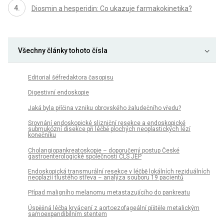
Diosmin a hesperidin: Co ukazuje farmakokinetika?
Všechny články tohoto čísla
Editorial šéfredaktora časopisu
Digestivní endoskopie
Jaká byla příčina vzniku obrovského žaludečního vředu?
Srovnání endoskopické slizniční resekce a endoskopické
submukózní disekce při léčbě plochých neoplastických lézí
konečníku
Cholangiopankreatoskopie – doporučený postup České
gastroenterologické společnosti ČLS JEP
Endoskopická transmurální resekce v léčbě lokálních reziduálních
neoplazií tlustého střeva – analýza souboru 19 pacientů
Případ maligního melanomu metastazujícího do pankreatu
Úspěšná léčba krvácení z aortoezofageální píštěle metalickým
samoexpandibilním stentem