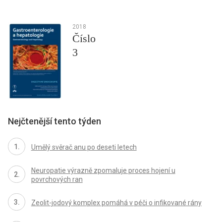
2018
Číslo
3
Nejčtenější tento týden
Umělý svěrač anu po deseti letech
Neuropatie výrazně zpomaluje proces hojení u
povrchových ran
Zeolit-jodový komplex pomáhá v péči o infikované rány