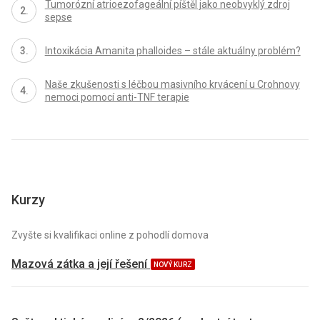
Tumorózní atrioezofageální píštěl jako neobvyklý zdroj
sepse
Intoxikácia Amanita phalloides – stále aktuálny problém?
Naše zkušenosti s léčbou masivního krvácení u Crohnovy
nemoci pomocí anti-TNF terapie
Kurzy
Zvyšte si kvalifikaci online z pohodlí domova
Mazová zátka a její řešení
NOVÝ KURZ