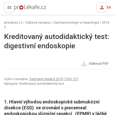
EN
proLékaře.cz
proLékaře.cz
/
Odborné časopisy
/
Gastroenterologie a hepatologie
/
2018 -
3
Kreditovaný autodidaktický test:
digestivní endoskopie
Stáhnout PDF
Vyšlo v časopise:
Gastroent Hepatol 2018; 72(3): 271
Kategorie: Kreditovaný autodidaktický test
1. Hlavní výhodou endoskopické submukózní
disekce (ESD) ve srovnání s piecemeal
endoskopickou slizniční resekcí (EPMR) v léčbě