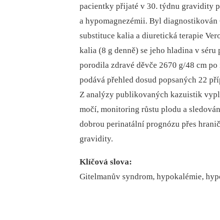
pacientky přijaté v 30. týdnu gravidit
a hypomagnezémii. Byl diagnostikován 
substituce kalia a diuretická terapie 
kalia (8 g denně) se jeho hladina v sér
porodila zdravé děvče 2670 g/48 cm po 
podává přehled dosud popsaných 22 pří
Z analýzy publikovaných kazuistik vyplýv
močí, monitoring růstu plodu a sledová
dobrou perinatální prognózu přes hranič
gravidity.
Klíčová slova:
Gitelmanův syndrom, hypokalémie, hyp