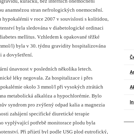
gravidu, kuřačku, bez interních onemocnění
nou anamnézou stran nefrologických onemocnění.
 hypokalémii v roce 2007 v souvislosti s kolitidou,
hotenství byla sledována v diabetologické ordinaci
í diabetes mellitus. Vzhledem k opakované těžké
mol/l) byla v 30. týdnu gravidity hospitalizována
ci a dovyšetření.
Č
nární únavnost v posledních několika letech.
Ar
onické léky negovala. Za hospitalizace i přes
hypokalémie okolo 3 mmol/l při vysokých ztrátách
Ak
omna metabolická alkalóza a hypochlorémie. Bylo
I
nův syndrom pro zvýšený odpad kalia a magnezia
sti zahájení specifické diuretické terapie
oho vyplývající potřebě monitorace plodu byla
otenství. Při přijetí byl podle USG plod eutrofický,