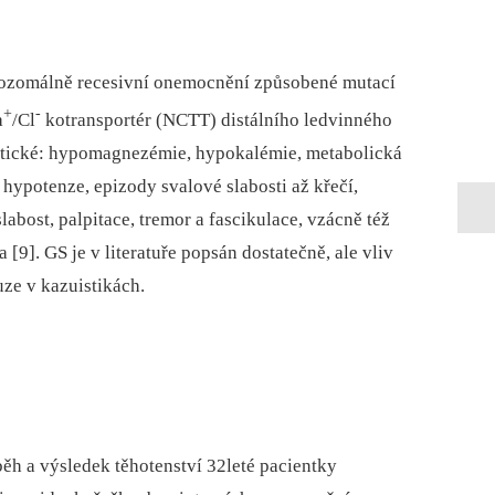
tozomálně recesivní onemocnění způsobené mutací
+
-
a
/Cl
kotransportér (NCTT) distálního ledvinného
istické: hypomagnezémie, hypokalémie, metabolická
hypotenze, epizody svalové slabosti až křečí,
abost, palpitace, tremor a fascikulace, vzácně též
9]. GS je v literatuře popsán dostatečně, ale vliv
uze v kazuistikách.
běh a výsledek těhotenství 32leté pacientky