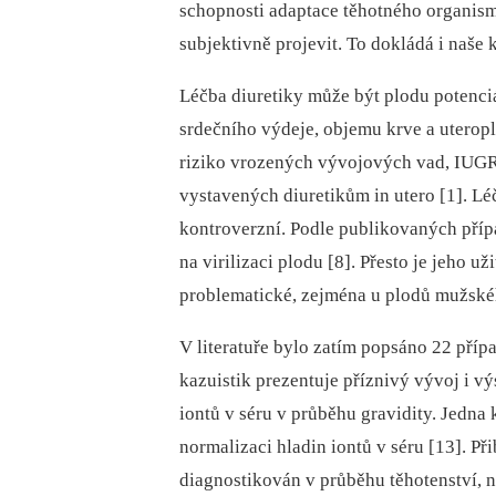
schopnosti adaptace těhotného organismu
subjektivně projevit. To dokládá i naše 
Léčba diuretiky může být plodu potenci
srdečního výdeje, objemu krve a uterop
riziko vrozených vývojových vad, IUGR
vystavených diuretikům in utero [1]. Lé
kontroverzní. Podle publikovaných příp
na virilizaci plodu [8]. Přesto je jeho 
problematické, zejména u plodů mužské
V literatuře bylo zatím popsáno 22 příp
kazuistik prezentuje příznivý vývoj i vý
iontů v séru v průběhu gravidity. Jedna
normalizaci hladin iontů v séru [13]. P
diagnostikován v průběhu těhotenství, n