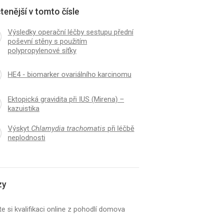
tenější v tomto čísle
Výsledky operační léčby sestupu přední
poševní stěny s použitím
polypropylenové síťky
HE4 - biomarker ovariálního karcinomu
Ektopická gravidita při IUS (Mirena) –
kazuistika
Výskyt
Chlamydia trachomatis
při léčbě
neplodnosti
zy
e si kvalifikaci online z pohodlí domova