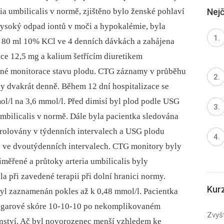
Nejč
a umbilicalis v normě, zjištěno bylo ženské pohlaví
vysoký odpad iontů v moči a hypokalémie, byla
a 80 ml 10% KCl ve 4 denních dávkách a zahájena
ce 12,5 mg a kalium šetřícím diuretikem
ěsné monitorace stavu plodu. CTG záznamy v průběhu
ny dvakrát denně. Během 12 dní hospitalizace se
mol/l na 3,6 mmol/l. Před dimisí byl plod podle USG
umbilicalis v normě. Dále byla pacientka sledována
rolovány v týdenních intervalech a USG plodu
is ve dvoutýdenních intervalech. CTG monitory byly
měřené a průtoky arteria umbilicalis byly
a při zavedené terapii při dolní hranici normy.
Kur
byl zaznamenán pokles až k 0,48 mmol/l. Pacientka
Apgarové skóre 10-10-10 po nekomplikovaném
Zvyšt
nství. Ač byl novorozenec menší vzhledem ke