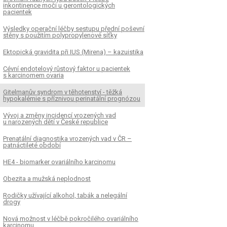
inkontinence moči u gerontologických
pacientek
Výsledky operační léčby sestupu přední poševní
stěny s použitím polypropylenové síťky
Ektopická gravidita při IUS (Mirena) – kazuistika
Cévní endotelový růstový faktor u pacientek
s karcinomem ovaria
Gitelmanův syndrom v těhotenství - těžká
hypokalémie s příznivou perinatální prognózou
Vývoj a změny incidencí vrozených vad
u narozených dětí v České republice
Prenatální diagnostika vrozených vad v ČR –
patnáctileté období
HE4 - biomarker ovariálního karcinomu
Obezita a mužská neplodnost
Rodičky užívající alkohol, tabák a nelegální
drogy
Nová možnost v léčbě pokročilého ovariálního
karcinomu