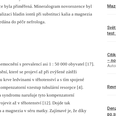
Mazo
ace byla přiměřená. Mineralogram novorozence byl
izaci hladin iontů při substituci kalia a magnezia
edána do péče nefrologa.
Svět
test
Citi
– no
emocnění s prevalencí asi 1 : 50 000 obyvatel [17].
Autoř
í, které se projeví až při zvýšené zátěži
 krve ledvinami v těhotenství a s tím spojené
Revm
kompenzatorní vzestup tubulární resorpce [4].
 syndromu narušuje tyto kompenzatorní
jevit až v těhotenství [12]. Dojde tak
Denz
 a magnezia v séru matky. Zajímavé je, že díky
po s