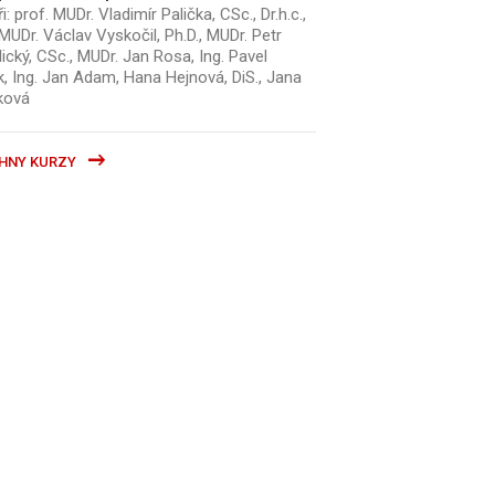
i: prof. MUDr. Vladimír Palička, CSc., Dr.h.c.,
MUDr. Václav Vyskočil, Ph.D., MUDr. Petr
ický, CSc., MUDr. Jan Rosa, Ing. Pavel
k, Ing. Jan Adam, Hana Hejnová, DiS., Jana
ková
HNY KURZY