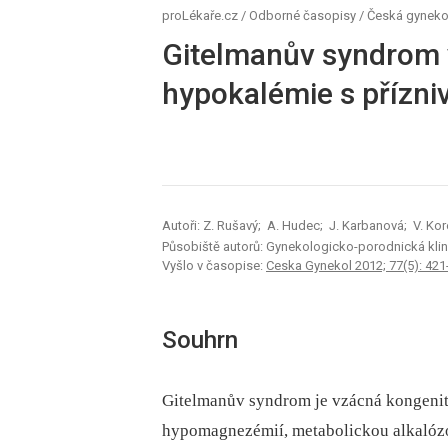
proLékaře.cz
/
Odborné časopisy
/
Česká gyneko
Gitelmanův syndrom v
hypokalémie s přízni
Autoři: Z. Rušavý; A. Hudec; J. Karbanová; V. Kor
Působiště autorů: Gynekologicko-porodnická klini
Vyšlo v časopise:
Ceska Gynekol 2012; 77(5): 421
Souhrn
Gitelmanův syndrom je vzácná kongenitá
hypomagnezémií, metabolickou alkalózou