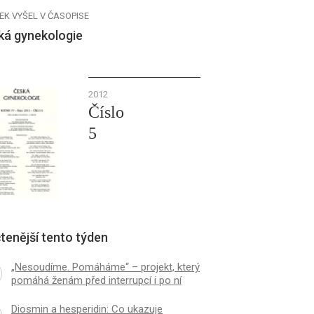
EK VYŠEL V ČASOPISE
ká gynekologie
2012
Číslo
5
tenější tento týden
„Nesoudíme. Pomáháme“ – projekt, který
pomáhá ženám před interrupcí i po ní
Diosmin a hesperidin: Co ukazuje