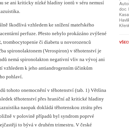
 se ani kriticky nízké hladiny iontů v séru nemusí
Autoř
doc. 
kazuistika.
Kasal
Havlí
álně škodlivá vzhledem ke snížení mateřského
Křen
lacentární perfuze. Přesto nebylo prokázáno zvýšené
, trombocytopenie či diabetu u novorozenců
VŠEC
čba spironolaktonem (Verospiron) v těhotenství je
adů nemá spironolakton negativní vliv na vývoj ani
užití vzhledem k jeho antiandrogenním účinkům
ho pohlaví.
adů tohoto onemocnění v těhotenství (tab. 1) Většina
sledek těhotenství přes hraniční až kritické hladiny
 kazuistika naopak dokládá těhotenskou ztrátu přes
řibližně v polovině případů byl syndrom poprvé
ejčastěji to bývá v druhém trimestru. V české