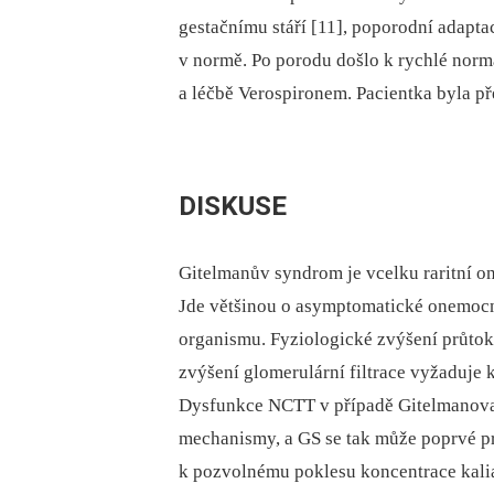
gestačnímu stáří [11], poporodní adapt
v normě. Po porodu došlo k rychlé normal
a léčbě Verospironem. Pacientka byla př
DISKUSE
Gitelmanův syndrom je vcelku raritní on
Jde většinou o asymptomatické onemocněn
organismu. Fyziologické zvýšení průtoku
zvýšení glomerulární filtrace vyžaduje 
Dysfunkce NCTT v případě Gitelmanova
mechanismy, a GS se tak může poprvé pro
k pozvolnému poklesu koncentrace kalia