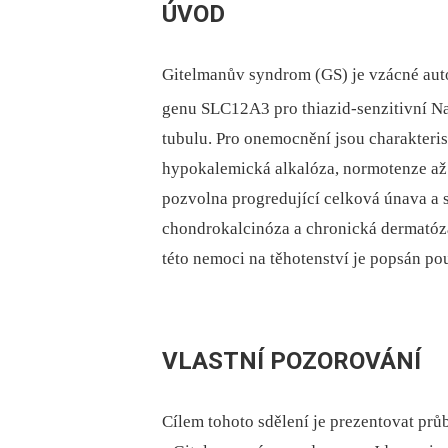
ÚVOD
Gitelmanův syndrom (GS) je vzácné au
genu SLC12A3 pro thiazid-senzitivní N
tubulu. Pro onemocnění jsou charakter
hypokalemická alkalóza, normotenze až 
pozvolna progredující celková únava a sl
chondrokalcinóza a chronická dermatóza [
této nemoci na těhotenství je popsán po
VLASTNÍ POZOROVÁNÍ
Cílem tohoto sdělení je prezentovat prů