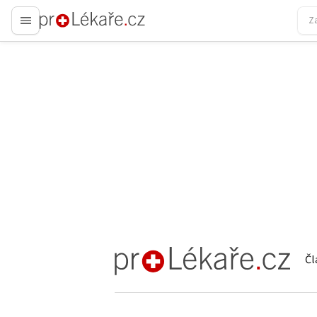
proLékaře.cz
Čl
proLékaře.cz