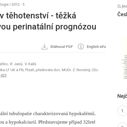
logie
/
2012 - 5
ČLÁN
 těhotenství - těžká
Čes
vou perinatální prognózou
Stáhnout PDF
English info
ečko; R. Janů; V. Kališ
ka LF UK a FN, Plzeň, přednosta doc. MUDr. Z. Novotný, CSc.
-423
Nejč
lní tubulopatie charakterizovaná hypokalémií,
 a hypokalciurií. Představujeme případ 32leté