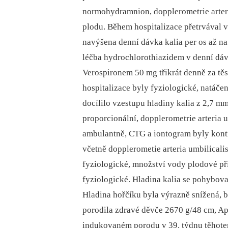
normohydramnion, dopplerometrie arteri
plodu. Během hospitalizace přetrvával 
navýšena denní dávka kalia per os až n
léčba hydrochlorothiazidem v denní dáv
Verospironem 50 mg třikrát denně za t
hospitalizace byly fyziologické, natáče
docílilo vzestupu hladiny kalia z 2,7 m
proporcionální, dopplerometrie arteria 
ambulantně, CTG a iontogram byly kont
včetně dopplerometie arteria umbilical
fyziologické, množství vody plodové při
fyziologické. Hladina kalia se pohyboval
Hladina hořčíku byla výrazně snížená, 
porodila zdravé děvče 2670 g/48 cm, 
indukovaném porodu v 39. týdnu těhote