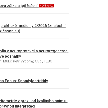
vá zátka a její řešení
NOVÝ KURZ
 praktické medicíny 2/2026 (znalostní
 z časopisu)
kolin v neuroprotekci a neuroregeneraci
vé poznatky
i: MUDr. Petr Výborný, CSc., FEBO
a Focus: Spondyloartritidy
itometrie v praxi: od kvalitního snímku
právnou interpretaci