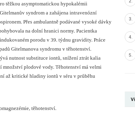
y pro těžkou asymptomatickou hypokalémii
Gitelmanův syndrom a zahájena intravenózní
Verospironem. Přes ambulantně podávané vysoké dávky
u pohybovala na dolní hranici normy. Pacientka
indukovaném porodu v 39. týdnu gravidity. Práce
padů Gitelmanova syndromu v těhotenství.
á nutnost substituce iontů, snížení ztrát kalia
ní množství plodové vody. Těhotenství má velmi
ní až kritické hladiny iontů v séru v průběhu
V
omagnezémie, těhotenství.