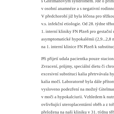
s Gitelmanovým syndromem. Jde o primi
v osobní anamnéze a s negativní rodin
V předchorobí již byla léčena pro těžkou
v.s. infekční etiologie. Od 28. týdne tě
1. interní kliniky FN Plzeň pro gestačn
asymptomatické hypokalémii (2,9...2,8 m
na 1. interní klinice FN Plzeň k substitu
Při přijetí udala pacientka pouze stacio
Zvracení, průjmy, speciální dietu či chr
excesivní substituci kalia přetrvávala 
kalia močí. Laboratorně byla dále přít
vysloveno podezření na možný Gitelma
v moči a hypokalciurii. Vzhledem k nutno
ovlivňující uteroplacentární oběh a z t
přeložena na naši kliniku v 31. týdnu těh