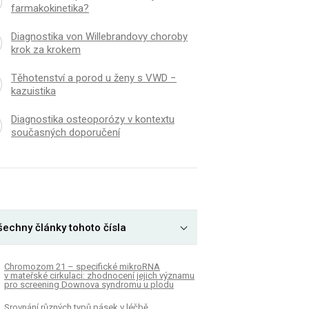
farmakokinetika?
Diagnostika von Willebrandovy choroby
krok za krokem
Těhotenství a porod u ženy s VWD −
kazuistika
Diagnostika osteoporózy v kontextu
současných doporučení
šechny články tohoto čísla
Chromozom 21 – specifické mikroRNA
v mateřské cirkulaci: zhodnocení jejich významu
pro screening Downova syndromu u plodu
Srovnání různých typů pásek v léčbě