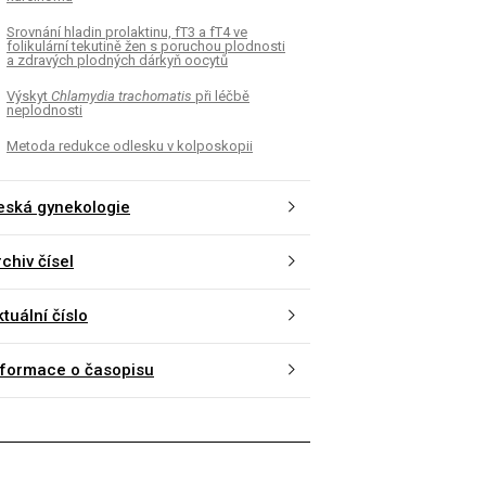
Srovnání hladin prolaktinu, fT3 a fT4 ve
folikulární tekutině žen s poruchou plodnosti
a zdravých plodných dárkyň oocytů
Výskyt
Chlamydia trachomatis
při léčbě
neplodnosti
Metoda redukce odlesku v kolposkopii
eská gynekologie
chiv čísel
tuální číslo
nformace o časopisu