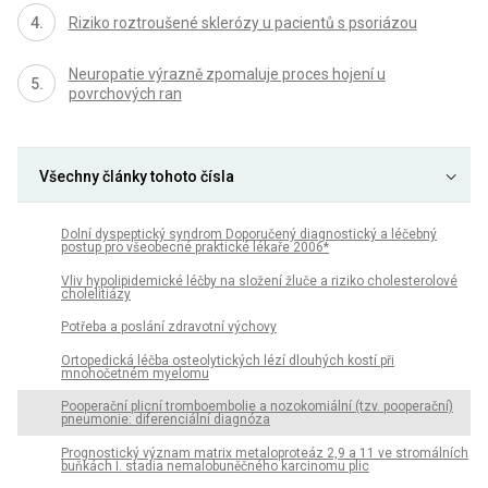
Riziko roztroušené sklerózy u pacientů s psoriázou
Neuropatie výrazně zpomaluje proces hojení u
povrchových ran
Všechny články tohoto čísla
Dolní dyspeptický syndrom Doporučený diagnostický a léčebný
postup pro všeobecné praktické lékaře 2006*
Vliv hypolipidemické léčby na složení žluče a riziko cholesterolové
cholelitiázy
Potřeba a poslání zdravotní výchovy
Ortopedická léčba osteolytických lézí dlouhých kostí při
mnohočetném myelomu
Pooperační plicní tromboembolie a nozokomiální (tzv. pooperační)
pneumonie: diferenciální diagnóza
Prognostický význam matrix metaloproteáz 2,9 a 11 ve stromálních
buňkách I. stadia nemalobuněčného karcinomu plic