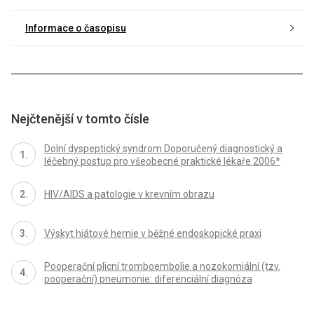
Informace o časopisu
Nejčtenější v tomto čísle
Dolní dyspeptický syndrom Doporučený diagnostický a
léčebný postup pro všeobecné praktické lékaře 2006*
HIV/AIDS a patologie v krevním obrazu
Výskyt hiátové hernie v běžné endoskopické praxi
Pooperační plicní tromboembolie a nozokomiální (tzv.
pooperační) pneumonie: diferenciální diagnóza