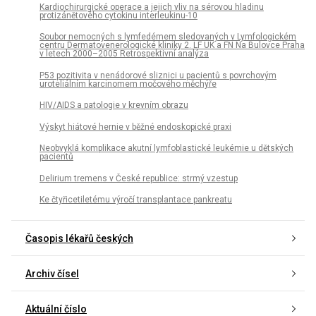
Kardiochirurgické operace a jejich vliv na sérovou hladinu
protizánětového cytokinu interleukinu-10
Soubor nemocných s lymfedémem sledovaných v Lymfologickém
centru Dermatovenerologické kliniky 2. LF UK a FN Na Bulovce Praha
v letech 2000–2005 Retrospektivní analýza
P53 pozitivita v nenádorové sliznici u pacientů s povrchovým
uroteliálním karcinomem močového měchýře
HIV/AIDS a patologie v krevním obrazu
Výskyt hiátové hernie v běžné endoskopické praxi
Neobvyklá komplikace akutní lymfoblastické leukémie u dětských
pacientů
Delirium tremens v České republice: strmý vzestup
Ke čtyřicetiletému výročí transplantace pankreatu
Časopis lékařů českých
Archiv čísel
Aktuální číslo