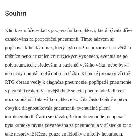
Souhrn
Klinik se může setkat s pooperační komplikací, která bývala dříve
označována za pooperační pneumonii. Tímto názvem se
popisoval klinický obraz, který bylo možno pozorovat po větších
břišních nebo hrudních chirurgických výkonech, eventuálně po
polytraumatech, především u pacientů vyššího věku, nebo byl-li
nemocný upoután delší dobu na lůžko. Klinické příznaky včetně
RTG obrazu vedly k diagnóze pneumonie, popřípadě pneumonie
s pleurální reakcí. V novější době se tyto pneumonie řadí mezi
nozokomiální. Taková komplikace končila často fatálně a pitva
obvykle diagnostikovala pneumonii, eventuálně plicní
tromboembolii. Často se stávalo, že tromboembolie po operaci
byla klinicky mylně považována za pneumonii a v důsledku toho
také nesprávně léčena pouze antibiotiky a nikoliv heparinem.