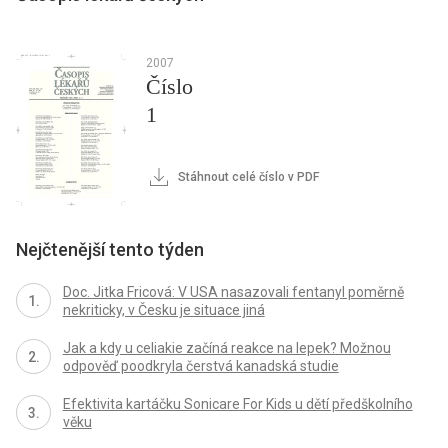
2007
Číslo
1
Stáhnout celé číslo v PDF
Nejčtenější tento týden
Doc. Jitka Fricová: V USA nasazovali fentanyl poměrně
nekriticky, v Česku je situace jiná
Jak a kdy u celiakie začíná reakce na lepek? Možnou
odpověď poodkryla čerstvá kanadská studie
Efektivita kartáčku Sonicare For Kids u dětí předškolního
věku