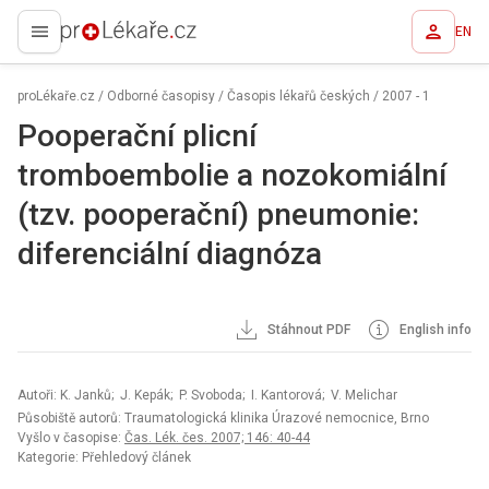
EN
proLékaře.cz
proLékaře.cz
/
Odborné časopisy
/
Časopis lékařů českých
/
2007 - 1
Pooperační plicní
tromboembolie a nozokomiální
(tzv. pooperační) pneumonie:
diferenciální diagnóza
Stáhnout PDF
English info
Autoři: K. Janků; J. Kepák; P. Svoboda; I. Kantorová; V. Melichar
Působiště autorů: Traumatologická klinika Úrazové nemocnice, Brno
Vyšlo v časopise:
Čas. Lék. čes. 2007; 146: 40-44
Kategorie: Přehledový článek