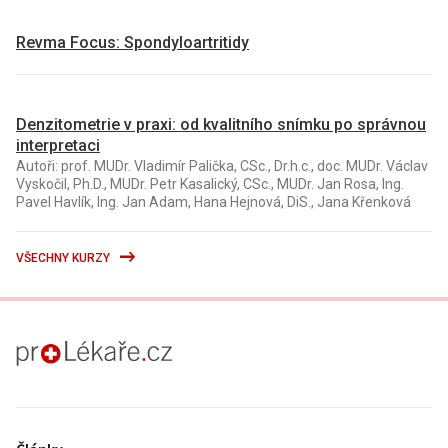
Revma Focus: Spondyloartritidy
Denzitometrie v praxi: od kvalitního snímku po správnou
interpretaci
Autoři: prof. MUDr. Vladimír Palička, CSc., Dr.h.c., doc. MUDr. Václav
Vyskočil, Ph.D., MUDr. Petr Kasalický, CSc., MUDr. Jan Rosa, Ing.
Pavel Havlík, Ing. Jan Adam, Hana Hejnová, DiS., Jana Křenková
VŠECHNY KURZY
proLékaře.cz