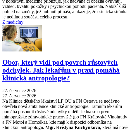
v korektivní medicíně přibližuje, jak nadváha či obezita ovlivňují
vzhled, kvalitu pokožky i psychickou pohodu pacienta. Nabízí širší
pohled na změny, jež hubnutí přináší, a ukazuje, že estetická stránka
je nedílnou součástí celého procesu.
Z medicíny
Obor, který vidí pod povrch růstových
odchylek. Jak lékařům v praxi pomáhá
klinická antropologie?
27. července 2026
27. července 2026
Na Klinice dětského lékařství LF OU a FN Ostrava se nedávno
otevřela nová ambulance klinické antropologie. Tamním lékařům
pomáhá posoudit růstové odchylky u dětí. Jedná se o první
mimopražské zdravotnické pracoviště (po FN Královské Vinohrady
a FN Motol a Homolka), kde mají k dispozici odborníka na
klinickou antropologii.
Mgr. Kristýna Kuchynková
, která má nově