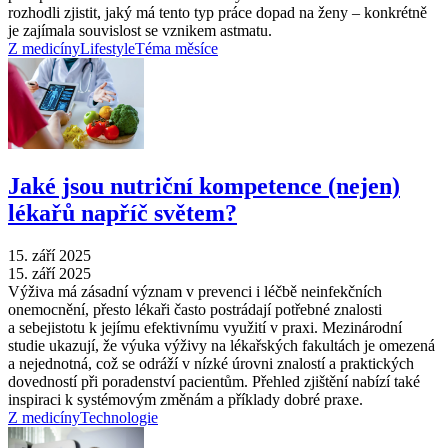
rozhodli zjistit, jaký má tento typ práce dopad na ženy –⁠ konkrétně
je zajímala souvislost se vznikem astmatu.
Z medicíny
Lifestyle
Téma měsíce
Jaké jsou nutriční kompetence (nejen)
lékařů napříč světem?
15. září 2025
15. září 2025
Výživa má zásadní význam v prevenci i léčbě neinfekčních
onemocnění, přesto lékaři často postrádají potřebné znalosti
a sebejistotu k jejímu efektivnímu využití v praxi. Mezinárodní
studie ukazují, že výuka výživy na lékařských fakultách je omezená
a nejednotná, což se odráží v nízké úrovni znalostí a praktických
dovedností při poradenství pacientům. Přehled zjištění nabízí také
inspiraci k systémovým změnám a příklady dobré praxe.
Z medicíny
Technologie