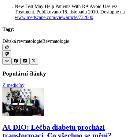
New Test May Help Patients With RA Avoid Useless
Treatment. Publikováno 16. listopadu 2010. Dostupné na
www.medscape.com/viewarticle/732600
.
Tagy:
Dětská revmatologie
Revmatologie
Populární články
Z medicíny
AUDIO: Léčba diabetu prochází
transformací. Co všechno se mění?