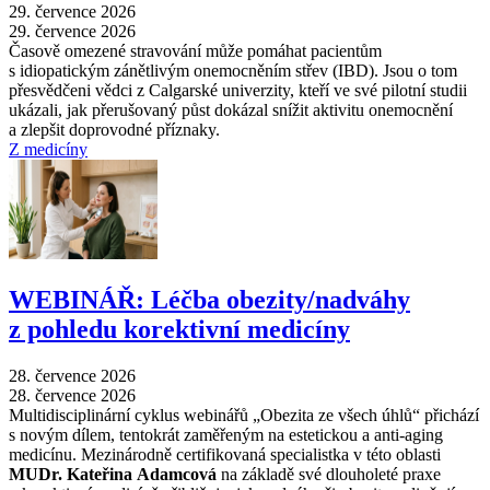
29. července 2026
29. července 2026
Časově omezené stravování může pomáhat pacientům
s idiopatickým zánětlivým onemocněním střev (IBD). Jsou o tom
přesvědčeni vědci z Calgarské univerzity, kteří ve své pilotní studii
ukázali, jak přerušovaný půst dokázal snížit aktivitu onemocnění
a zlepšit doprovodné příznaky.
Z medicíny
WEBINÁŘ: Léčba obezity/nadváhy
z pohledu korektivní medicíny
28. července 2026
28. července 2026
Multidisciplinární cyklus webinářů „Obezita ze všech úhlů“ přichází
s novým dílem, tentokrát zaměřeným na estetickou a anti-aging
medicínu. Mezinárodně certifikovaná specialistka v této oblasti
MUDr. Kateřina Adamcová
na základě své dlouholeté praxe