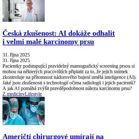
Česká zkušenost: AI dokáže odhalit
i velmi malé karcinomy prsu
31. října 2025
31. října 2025
Pacientky podstupující pravidelný mamografický screening prsou si
mohou na některých pracovištích připlatit za to, že jejich snímek
zkontroluje na přítomnost nádorového bujení umělá inteligence (AI).
Jaké jsou zkušenosti s technologií očima radiologů i jejich pacientů?
A jak AI pomáhá zvýšit pravděpodobnost nálezu karcinomu prsu?
Z medicíny
Lifestyle
Američtí chirurgové umírají na