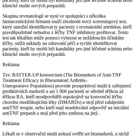
pacienty, kteří by mohli být kandidáty pro jiné léčebné schéma nebo
klinické studie nových preparátů.
Skupina revmatologů se nyní ve spolupráci s několika
farmaceutickými firmami snaží zhodnotit nový screeningový test,
který umožní identifikovat ty pacienty s revmatoidní artritidou, kteří
pravděpodobně nebudou z léčby TNF inhibitory profitovat. Tento
test tak lékařům může pomoci vyhnout se nežádoucím účinkům
léčby, snížit náklady na zdravotní péči a rychle identifikovat
pacienty, kteří by mohli být kandidáty pro jiné léčebné schéma nebo
klinické studie nových preparátů.
Reklama
Tzv. BATTER-UP konsorcium (The Biomarkers of Anti-TNF
Treatment Efficacy in Rheumatoid Arthritis–
Unresponsive Populations) provede prospektivní studii k ozřejmení
prediktivních markerů u asi 1 000 pacientů se středně těžkou až
těžkou RA, kteří neodpověděli uspokojivě na konvenční léčbu
chorobu modifikujícími léky (DMARDs) a stojí před zahájením
antiTNF terapie, nebo kteří mají neadekvátní odpověď na iniciální
antiTNF preparát a stojí před jeho změnou na jiný.
Reklama
Lékaři se v observační studii pokusí ověřit set biomarkerů, u nichž