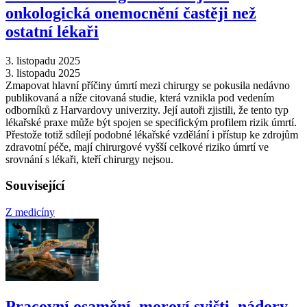
onkologická onemocnění častěji než
ostatní lékaři
3. listopadu 2025
3. listopadu 2025
Zmapovat hlavní příčiny úmrtí mezi chirurgy se pokusila nedávno
publikovaná a níže citovaná studie, která vznikla pod vedením
odborníků z Harvardovy univerzity. Její autoři zjistili, že tento typ
lékařské praxe může být spojen se specifickým profilem rizik úmrtí.
Přestože totiž sdílejí podobné lékařské vzdělání i přístup ke zdrojům
zdravotní péče, mají chirurgové vyšší celkové riziko úmrtí ve
srovnání s lékaři, kteří chirurgy nejsou.
Související
Z medicíny
Pracovní osamění, moroví svišti, nádory