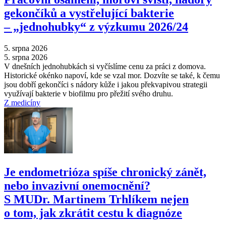
gekončíků a vystřelující bakterie
–⁠ „jednohubky“ z výzkumu 2026/24
5. srpna 2026
5. srpna 2026
V dnešních jednohubkách si vyčíslíme cenu za práci z domova.
Historické okénko napoví, kde se vzal mor. Dozvíte se také, k čemu
jsou dobří gekončíci s nádory kůže i jakou překvapivou strategii
využívají bakterie v biofilmu pro přežití svého druhu.
Z medicíny
Je endometrióza spíše chronický zánět,
nebo invazivní onemocnění?
S MUDr. Martinem Trhlíkem nejen
o tom, jak zkrátit cestu k diagnóze