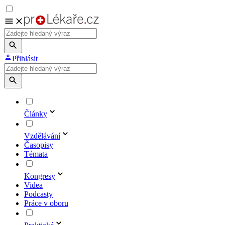
Přihlásit
Články
Vzdělávání
Časopisy
Témata
Kongresy
Videa
Podcasty
Práce v oboru