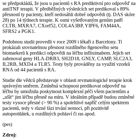
se předpokládá, že jsou u pacientů s RA prediktivní pro odpověď na
antiTNF terapii. V předběžných výsledcích set predikoval s 89%
přesností ty pacienty, kteří nedosáhli dobré odpovědi (tj. DAS skóre
28) po 14 týdnech terapie. K osmi vyšetřovaným genům patří
CLTB, MXRA7, CXorf52, COL4A3BP, YIPF6, FAM44A,
SFRS2 a PGK1.
Podobnou studii provedli v roce 2009 i lékaři z Barcelony. Ti
prokázali srovnatelnou přesnost rozdílného 8genového setu
biomarkerů k predikci odpovědi na léčbu infliximabem. Jejich set
zahrnoval geny HLA-DRB3, SH2D18, GNLY, CAMP, SLC2A3,
IL2RB, MXD4 a TLR5. Testy byly prováděny za využití vzorků
RNA od 44 pacientů s RA.
Studie dle vědců představuje v oblasti revmatologické terapie krok
správným směrem. Zmíněná schopnost predikovat odpověď na
léčbu by umožnila poskytnout komplexní péči všem pacientům a
„ušít“ jim léčbu přesně na míru. V ideálním případě budou zmíněné
testy vysoce přesné (> 90 %) a spolehlivé napříč celým spektrem
pacientů, tedy v různé fázi trvání nemoci, při pozitivitě
autoprotilátek, u rozdílných pohlaví či ras apod.
(pes)
Zdroj: