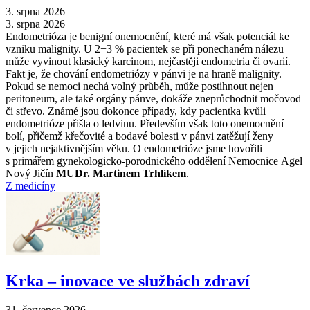
3. srpna 2026
3. srpna 2026
Endometrióza je benigní onemocnění, které má však potenciál ke
vzniku malignity. U 2−3 % pacientek se při ponechaném nálezu
může vyvinout klasický karcinom, nejčastěji endometria či ovarií.
Fakt je, že chování endometriózy v pánvi je na hraně malignity.
Pokud se nemoci nechá volný průběh, může postihnout nejen
peritoneum, ale také orgány pánve, dokáže zneprůchodnit močovod
či střevo. Známé jsou dokonce případy, kdy pacientka kvůli
endometrióze přišla o ledvinu. Především však toto onemocnění
bolí, přičemž křečovité a bodavé bolesti v pánvi zatěžují ženy
v jejich nejaktivnějším věku. O endometrióze jsme hovořili
s primářem gynekologicko-porodnického oddělení Nemocnice Agel
Nový Jičín
MUDr. Martinem Trhlíkem
.
Z medicíny
Krka –⁠ inovace ve službách zdraví
31. července 2026