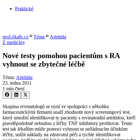
Praktické
proLékaře.cz
Téma
Artritida
Z medicíny
Nové testy pomohou pacientům s RA
vyhnout se zbytečné léčbě
Téma
:
Artritida
23. ledna 2011
1 min čtení
Skupina revmatologů se nyní ve spolupráci s několika
farmaceutickými firmami snaží zhodnotit nový screeningový test,
který umožní identifikovat ty pacienty s revmatoidní artritidou, kteří
pravděpodobně nebudou z léčby TNF inhibitory profitovat. Tento
test tak lékařům může pomoci vyhnout se nežádoucím účinkům
léčby, snížit náklady na zdravotní péči a rychle identifikovat