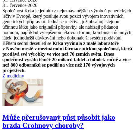
31. července 2026
Společnost Krka je jedním z nejuznávanějších výrobců generických
léčiv v Evropě, který posiluje svou pozici vývojem inovativních
generických přípravků. Jedná se o léčiva, jež obsahují stejnou
účinnou látku jako originální přípravky, ale nabízejí přidanou
hodnotu, například vylepšenou lékovou formu, kombinaci účinných
látek, jednodušší dávkování nebo dokonalejší systém podávání.
Během sedmi desetiletí se
Krka vyvinula z malé laboratoře
v Novém mestě v mezinárodní farmaceutickou společnost, která
prodává své výrobky ve více než 70 zemích světa. Dnes
společnost vyrábí téměř 20 miliard tablet a tobolek ročně a více
než 800 odborníků se podílí na více než 170 vývojových
projektech.
Z medicíny
Může přerušovaný půst působit jako
brzda Crohnovy choroby?