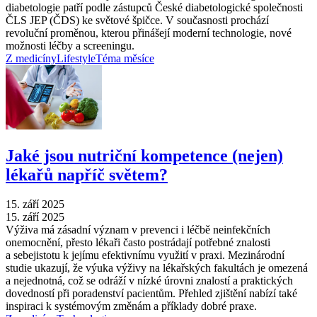
diabetologie patří podle zástupců České diabetologické společnosti
ČLS JEP (ČDS) ke světové špičce. V současnosti prochází
revoluční proměnou, kterou přinášejí moderní technologie, nové
možnosti léčby a screeningu.
Z medicíny
Lifestyle
Téma měsíce
Jaké jsou nutriční kompetence (nejen)
lékařů napříč světem?
15. září 2025
15. září 2025
Výživa má zásadní význam v prevenci i léčbě neinfekčních
onemocnění, přesto lékaři často postrádají potřebné znalosti
a sebejistotu k jejímu efektivnímu využití v praxi. Mezinárodní
studie ukazují, že výuka výživy na lékařských fakultách je omezená
a nejednotná, což se odráží v nízké úrovni znalostí a praktických
dovedností při poradenství pacientům. Přehled zjištění nabízí také
inspiraci k systémovým změnám a příklady dobré praxe.