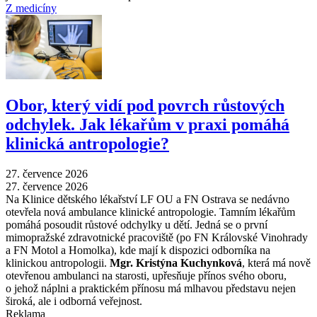
Z medicíny
Obor, který vidí pod povrch růstových
odchylek. Jak lékařům v praxi pomáhá
klinická antropologie?
27. července 2026
27. července 2026
Na Klinice dětského lékařství LF OU a FN Ostrava se nedávno
otevřela nová ambulance klinické antropologie. Tamním lékařům
pomáhá posoudit růstové odchylky u dětí. Jedná se o první
mimopražské zdravotnické pracoviště (po FN Královské Vinohrady
a FN Motol a Homolka), kde mají k dispozici odborníka na
klinickou antropologii.
Mgr. Kristýna Kuchynková
, která má nově
otevřenou ambulanci na starosti, upřesňuje přínos svého oboru,
o jehož náplni a praktickém přínosu má mlhavou představu nejen
široká, ale i odborná veřejnost.
Reklama