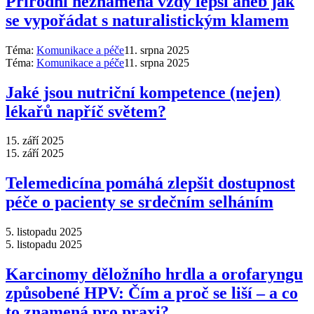
Přírodní neznamená vždy lepší aneb jak
se vypořádat s naturalistickým klamem
Téma:
Komunikace a péče
11. srpna 2025
Téma:
Komunikace a péče
11. srpna 2025
Jaké jsou nutriční kompetence (nejen)
lékařů napříč světem?
15. září 2025
15. září 2025
Telemedicína pomáhá zlepšit dostupnost
péče o pacienty se srdečním selháním
5. listopadu 2025
5. listopadu 2025
Karcinomy děložního hrdla a orofaryngu
způsobené HPV: Čím a proč se liší –⁠ a co
to znamená pro praxi?