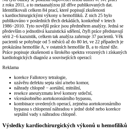
z roku 2011, a to metaanalýzou již dříve publikovaných dat.
Identifikovali celkem 84 prací, které popisují zkušenosti
s kardiochirurgickými výkony u hemofiliků. Z nich 25 bylo
publikováno v posledních třech dekádách, konkrétně v letech
1986−2010. Tyto novější práce jsou předmětem analýzy. Jedná se
především o jednotlivá kazuistická sdělení, čtyři práce představují
sérii 2−6 kazuistik, celkem tak analýza zahrnuje 37 pacientů. Věk
pacientů se pohybuje od 5 měsíců až do 80 let, ve 22 případech je
prokázána hemofilie A, v ostatních hemofilie B, a to různé tíže.
Práce popisuje zkušenosti u širokého spektra vrozených i získaných
kardiologických diagnóz a souvisejících operací:
Reklama
korekce Fallotovy tetralogie,
uzávěru defektu septa síní a/nebo komor,
náhrady chlopně −⁠ aortální, mitrální,
resekce aneuryzmatu levé komory srdeční,
vícenásobného aortokoronárního bypassu,
kombinace uvedených operací, zejména aortokoronárního
bypassu s chlopenní náhradou v jedné době nebo korekce
septální vady s náhradou chlopně.
Výsledky kardiochirurgických výkonů u hemofiliků