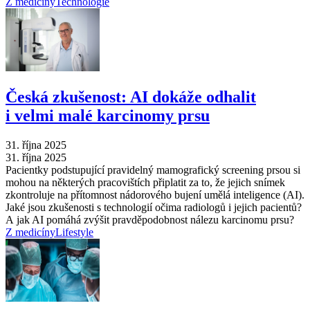
Z medicíny
Technologie
Česká zkušenost: AI dokáže odhalit
i velmi malé karcinomy prsu
31. října 2025
31. října 2025
Pacientky podstupující pravidelný mamografický screening prsou si
mohou na některých pracovištích připlatit za to, že jejich snímek
zkontroluje na přítomnost nádorového bujení umělá inteligence (AI).
Jaké jsou zkušenosti s technologií očima radiologů i jejich pacientů?
A jak AI pomáhá zvýšit pravděpodobnost nálezu karcinomu prsu?
Z medicíny
Lifestyle