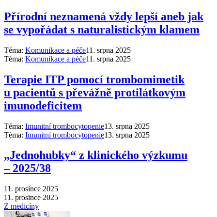
Přírodní neznamená vždy lepší aneb jak
se vypořádat s naturalistickým klamem
Téma:
Komunikace a péče
11. srpna 2025
Téma:
Komunikace a péče
11. srpna 2025
Terapie ITP pomocí trombomimetik
u pacientů s převážně protilátkovým
imunodeficitem
Téma:
Imunitní trombocytopenie
13. srpna 2025
Téma:
Imunitní trombocytopenie
13. srpna 2025
„Jednohubky“ z klinického výzkumu
–⁠ 2025/38
11. prosince 2025
11. prosince 2025
Z medicíny