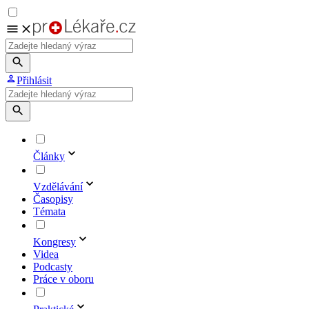
Přihlásit
Články
Vzdělávání
Časopisy
Témata
Kongresy
Videa
Podcasty
Práce v oboru