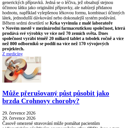
generických přípravků. Jedná se o léčiva, jež obsahují stejnou
účinnou látku jako originální přípravky, ale nabízejí přidanou
hodnotu, například vylepšenou lékovou formu, kombinaci účinných
látek, jednodušší dávkování nebo dokonalejší systém podávání.
Během sedmi desetiletí se
Krka vyvinula z malé laboratoře
v Novém mestě v mezinárodní farmaceutickou společnost, která
prodává své výrobky ve více než 70 zemích světa. Dnes
společnost vyrábí téměř 20 miliard tablet a tobolek ročně a více
než 800 odborníků se podílí na více než 170 vývojových
projektech.
Z medicíny
Může přerušovaný půst působit jako
brzda Crohnovy choroby?
29. července 2026
29. července 2026
Časově omezené stravování může pomáhat pacientům