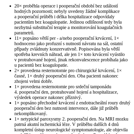
20× proběhla operace i pooperační období bez událostí
hodných pozornosti; nebyly uvedeny žádné komplikace
a pooperační průběh i délka hospitalizace odpovídaly
pacientům bez koagulopatie. Jedinou odlišností tedy byla
nezbytná substituční terapie a monitorování koagulačních
parametrů.
11× popsáno větší per -⁠ a/nebo pooperační krvácení, 1×
hodnoceno jako profuzní s nutností návratu na sál, ostatní
případy zvládnuty konzervativně. Popisována byla větší
spotřeba krevních náhrad, ale jen 1× toto krvácení vyústilo
v protrahované hojení, jinak rekonvalescence probíhala jako
u pacientů bez koagulopatie.
2× provedena resternotomie pro chirurgické krvácení, 1×
časné, 1× druhý pooperační den. Oba pacienti nakonec
zhojeni velmi dobře.
1× provedena resternotomie pro srdeční tamponádu
4. pooperační den, protrahované hojení a hospitalizace,
výsledek operace nakonec příznivý.
1× popsáno přechodné krvácení z endotracheální roury druhý
pooperační den bez nutnosti intervence, dále již průběh
nekomplikovaný.
1× netypické paroxysmy 2. pooperační den. Na MRI mozku
patrná akutní ischemická léze. V průběhu dalších 4 dnů
kompletní ústup neurologické symptomatologie, ale objevila