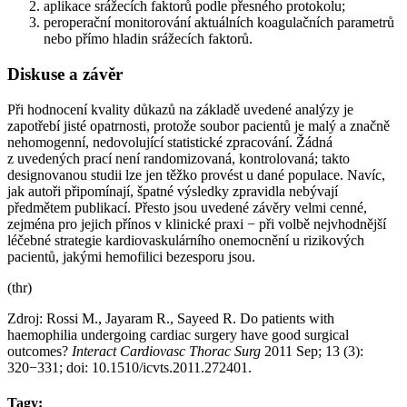
aplikace srážecích faktorů podle přesného protokolu;
peroperační monitorování aktuálních koagulačních parametrů
nebo přímo hladin srážecích faktorů.
Diskuse a závěr
Při hodnocení kvality důkazů na základě uvedené analýzy je
zapotřebí jisté opatrnosti, protože soubor pacientů je malý a značně
nehomogenní, nedovolující statistické zpracování. Žádná
z uvedených prací není randomizovaná, kontrolovaná; takto
designovanou studii lze jen těžko provést u dané populace. Navíc,
jak autoři připomínají, špatné výsledky zpravidla nebývají
předmětem publikací. Přesto jsou uvedené závěry velmi cenné,
zejména pro jejich přínos v klinické praxi −⁠ při volbě nejvhodnější
léčebné strategie kardiovaskulárního onemocnění u rizikových
pacientů, jakými hemofilici bezesporu jsou.
(thr)
Zdroj: Rossi M., Jayaram R., Sayeed R. Do patients with
haemophilia undergoing cardiac surgery have good surgical
outcomes?
Interact Cardiovasc Thorac Surg
2011 Sep; 13 (3):
320−331; doi: 10.1510/icvts.2011.272401.
Tagy: