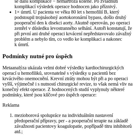
se další komplikace −⁠ hemartróza kolene. Po zvládnutí
komplikací výsledek operace hodnocen jako příznivý.
1× úmrtí. U pacienta ve věku 80 let s hemofilií B, který
podstoupil trojnásobný aortokoronární bypass, došlo druhý
pooperační den k disekci aorty. Akutně operován, po operaci
zemřel v důsledku levostranného selhání. Autoři konstatují, že
při první ani druhé operaci krvácení nepředstavovalo závažný
problém a nebylo tím, co vedlo ke komplikaci a nakonec
k úmrtí.
Podmínky nutné pro úspěch
Metaanalýza ukázala velmi dobré výsledky kardiochirurgických
operací u hemofiliků, srovnatelné s výsledky u pacientů bez
krvácivého onemocnění. Krevní ztráty mohou být při a po operaci
vyšší, výjimečně i s nutností chirurgické revize, to však nemá vliv na
konečný efekt operace. Z hodnocených studií vyplynuly některé
podmínky, které jsou klíčové pro úspěch operace:
Reklama
mezioborová spolupráce na individuálním nastavení
předoperační přípravy, per -⁠ a pooperační terapie na základě
závažnosti pacientovy koagulopatie, popřípadě titru inhibitorů
atd.;