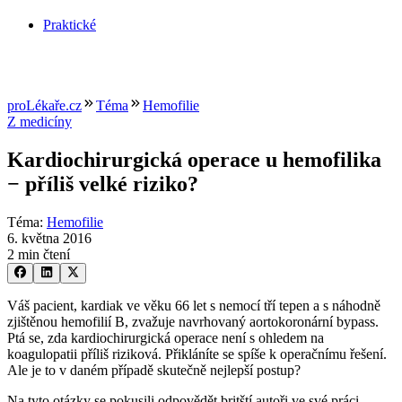
Praktické
proLékaře.cz
Téma
Hemofilie
Z medicíny
Kardiochirurgická operace u hemofilika
−⁠ příliš velké riziko?
Téma
:
Hemofilie
6. května 2016
2 min čtení
Váš pacient, kardiak ve věku 66 let s nemocí tří tepen a s náhodně
zjištěnou hemofilií B, zvažuje navrhovaný aortokoronární bypass.
Ptá se, zda kardiochirurgická operace není s ohledem na
koagulopatii příliš riziková. Přikláníte se spíše k operačnímu řešení.
Ale je to v daném případě skutečně nejlepší postup?
Na tyto otázky se pokusili odpovědět britští autoři ve své práci