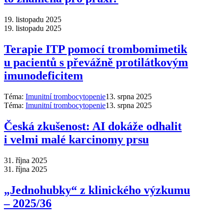
19. listopadu 2025
19. listopadu 2025
Terapie ITP pomocí trombomimetik
u pacientů s převážně protilátkovým
imunodeficitem
Téma:
Imunitní trombocytopenie
13. srpna 2025
Téma:
Imunitní trombocytopenie
13. srpna 2025
Česká zkušenost: AI dokáže odhalit
i velmi malé karcinomy prsu
31. října 2025
31. října 2025
„Jednohubky“ z klinického výzkumu
–⁠ 2025/36