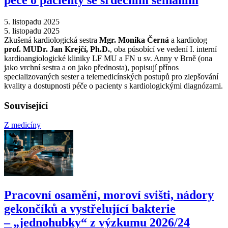
5. listopadu 2025
5. listopadu 2025
Zkušená kardiologická sestra
Mgr. Monika Černá
a kardiolog
prof. MUDr. Jan Krejčí, Ph.D.
, oba působící ve vedení I. interní
kardioangiologické kliniky LF MU a FN u sv. Anny v Brně (ona
jako vrchní sestra a on jako přednosta), popisují přínos
specializovaných sester a telemedicínských postupů pro zlepšování
kvality a dostupnosti péče o pacienty s kardiologickými diagnózami.
Související
Z medicíny
Pracovní osamění, moroví svišti, nádory
gekončíků a vystřelující bakterie
–⁠ „jednohubky“ z výzkumu 2026/24