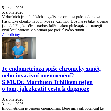
5. srpna 2026
5. srpna 2026
V dnešních jednohubkách si vyčíslíme cenu za práci z domova.
Historické okénko napoví, kde se vzal mor. Dozvíte se také, k čemu
jsou dobří gekončíci s nádory kůže i jakou překvapivou strategii
využívají bakterie v biofilmu pro přežití svého druhu.
Z medicíny
Je endometrióza spíše chronický zánět,
nebo invazivní onemocnění?
S MUDr. Martinem Trhlíkem nejen
o tom, jak zkrátit cestu k diagnóze
3. srpna 2026
3. srpna 2026
Endometrióza je benigní onemocnění, které má však potenciál ke