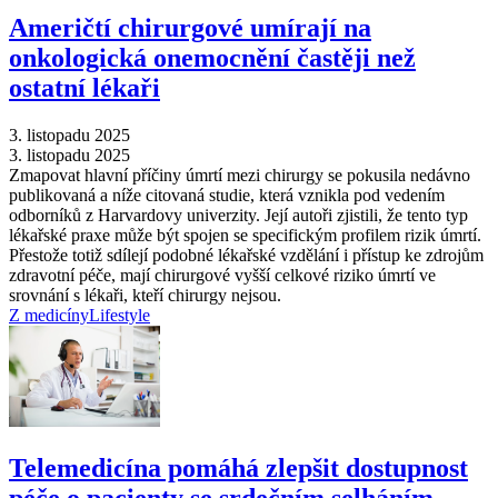
Američtí chirurgové umírají na
onkologická onemocnění častěji než
ostatní lékaři
3. listopadu 2025
3. listopadu 2025
Zmapovat hlavní příčiny úmrtí mezi chirurgy se pokusila nedávno
publikovaná a níže citovaná studie, která vznikla pod vedením
odborníků z Harvardovy univerzity. Její autoři zjistili, že tento typ
lékařské praxe může být spojen se specifickým profilem rizik úmrtí.
Přestože totiž sdílejí podobné lékařské vzdělání i přístup ke zdrojům
zdravotní péče, mají chirurgové vyšší celkové riziko úmrtí ve
srovnání s lékaři, kteří chirurgy nejsou.
Z medicíny
Lifestyle
Telemedicína pomáhá zlepšit dostupnost
péče o pacienty se srdečním selháním