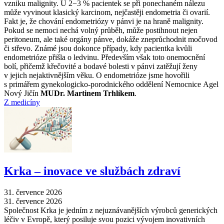
vzniku malignity. U 2−3 % pacientek se při ponechaném nálezu
může vyvinout klasický karcinom, nejčastěji endometria či ovarií.
Fakt je, že chování endometriózy v pánvi je na hraně malignity.
Pokud se nemoci nechá volný průběh, může postihnout nejen
peritoneum, ale také orgány pánve, dokáže zneprůchodnit močovod
či střevo. Známé jsou dokonce případy, kdy pacientka kvůli
endometrióze přišla o ledvinu. Především však toto onemocnění
bolí, přičemž křečovité a bodavé bolesti v pánvi zatěžují ženy
v jejich nejaktivnějším věku. O endometrióze jsme hovořili
s primářem gynekologicko-porodnického oddělení Nemocnice Agel
Nový Jičín
MUDr. Martinem Trhlíkem
.
Z medicíny
Krka –⁠ inovace ve službách zdraví
31. července 2026
31. července 2026
Společnost Krka je jedním z nejuznávanějších výrobců generických
léčiv v Evropě, který posiluje svou pozici vývojem inovativních