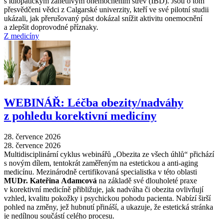
s idiopatickým zánětlivým onemocněním střev (IBD). Jsou o tom
přesvědčeni vědci z Calgarské univerzity, kteří ve své pilotní studii
ukázali, jak přerušovaný půst dokázal snížit aktivitu onemocnění
a zlepšit doprovodné příznaky.
Z medicíny
WEBINÁŘ: Léčba obezity/nadváhy
z pohledu korektivní medicíny
28. července 2026
28. července 2026
Multidisciplinární cyklus webinářů „Obezita ze všech úhlů“ přichází
s novým dílem, tentokrát zaměřeným na estetickou a anti-aging
medicínu. Mezinárodně certifikovaná specialistka v této oblasti
MUDr. Kateřina Adamcová
na základě své dlouholeté praxe
v korektivní medicíně přibližuje, jak nadváha či obezita ovlivňují
vzhled, kvalitu pokožky i psychickou pohodu pacienta. Nabízí širší
pohled na změny, jež hubnutí přináší, a ukazuje, že estetická stránka
je nedílnou součástí celého procesu.