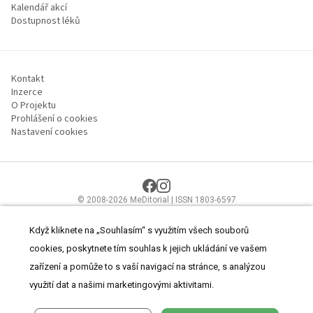
Kalendář akcí
Dostupnost léků
Kontakt
Inzerce
O Projektu
Prohlášení o cookies
Nastavení cookies
© 2008-2026 MeDitorial | ISSN 1803-6597
Stránky proLékaře.cz jsou určeny výhradně odborníkům ve
zdravotnictví.
Čtěte prohlášení
a
Zásady zpracování osobních údajů
.
Když kliknete na „Souhlasím“ s využitím všech souborů
cookies, poskytnete tím souhlas k jejich ukládání ve vašem
zařízení a pomůže to s vaší navigací na stránce, s analýzou
využití dat a našimi marketingovými aktivitami.