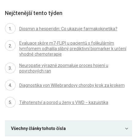
Nejčtenější tento týden
Diosmin a hesperidin: Co ukazuje farmakokinetika?
Evaluace skóre m7-FLIPI u pacientů s folikulárním
lymfomem odhalila slibný prediktivní biomarker k určení
vhodné chemoterapie
Neuropatie výrazně zpomaluje proces hojení u
povrchových ran
Diagnostika von Willebrandovy choroby krok za krokem
Těhotenství a porod u ženy s VWD − kazuistika
Všechny články tohoto čísla