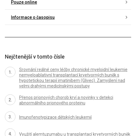
Pouze online
Informace o časopisu
Nejčtenější v tomto čísle
Srovnání reálné ceny léčby chronické myeloidní leukemie
nemyeloablativní transplantací krvetvorných buněk s
hypotetickou terapií imatinibem (Glivec). Zamyšlení nad
velmi drahými medicínskými postupy
Přenos prionových chorob krví a novinky v detekci
abnormálního prionového proteinu
Imunofenotypizace dětských leukemií
Využití alemtuzumabu u transplantací krvetvorných buněk