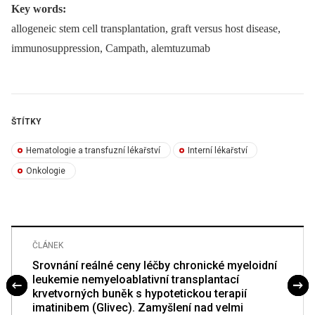
Key words:
allogeneic stem cell transplantation, graft versus host disease,
immunosuppression, Campath, alemtuzumab
ŠTÍTKY
Hematologie a transfuzní lékařství
Interní lékařství
Onkologie
ČLÁNEK
Srovnání reálné ceny léčby chronické myeloidní
leukemie nemyeloablativní transplantací
krvetvorných buněk s hypotetickou terapií
imatinibem (Glivec). Zamyšlení nad velmi