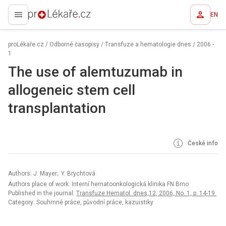
EN
proLékaře.cz
proLékaře.cz
/
Odborné časopisy
/
Transfuze a hematologie dnes
/
2006 -
1
The use of alemtuzumab in
allogeneic stem cell
transplantation
České info
Authors: J. Mayer; Y. Brychtová
Authors place of work: Interní hematoonkologická klinika FN Brno
Published in the journal:
Transfuze Hematol. dnes,12, 2006, No. 1, p. 14-19.
Category: Souhrnné práce, původní práce, kazuistiky