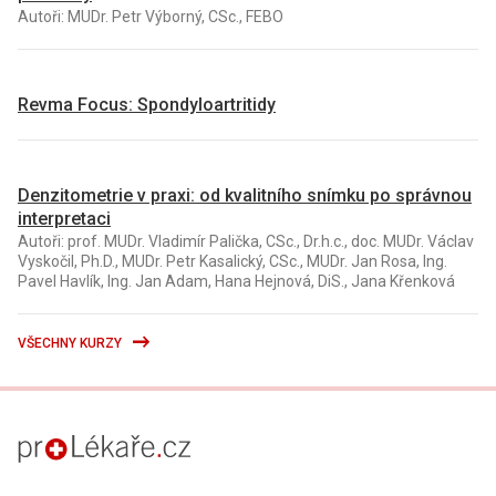
Autoři: MUDr. Petr Výborný, CSc., FEBO
Revma Focus: Spondyloartritidy
Denzitometrie v praxi: od kvalitního snímku po správnou
interpretaci
Autoři: prof. MUDr. Vladimír Palička, CSc., Dr.h.c., doc. MUDr. Václav
Vyskočil, Ph.D., MUDr. Petr Kasalický, CSc., MUDr. Jan Rosa, Ing.
Pavel Havlík, Ing. Jan Adam, Hana Hejnová, DiS., Jana Křenková
VŠECHNY KURZY
proLékaře.cz