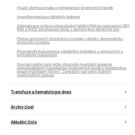
Využití alemtuzumabu u transplantací krvetvorných buněk
Imunofenotypizace dětských leukemií
Optimalizace izolace extracelulární fetální DNA pro neinvazivní SRY,
RHD a RHCE genotypizaci plodu z periferní krve těhotných žen
Přenos prionových chorob krví a novinky v detekci abnormálního
prionového proteinu
Plazmatické koncentrace solubilního endoglinu u nemocných s
lymfoidními malignitami
Srovnání reálné ceny léčby chronické myeloidní leukemie
nemyeloablativní transplantací krvetvorných buněk s hypotetickou
terapií imatinibem (Glivec). Zamyšlení nad velmi drahými
medicínskými postupy
Transfuze a hematologie dnes
Archiv čísel
Aktuální číslo