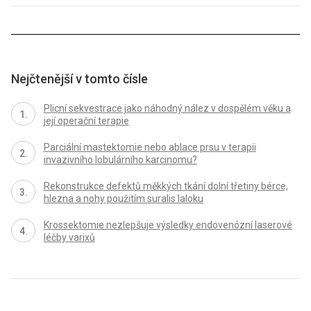
Nejčtenější v tomto čísle
Plicní sekvestrace jako náhodný nález v dospělém věku a
její operační terapie
Parciální mastektomie nebo ablace prsu v terapii
invazivního lobulárního karcinomu?
Rekonstrukce defektů měkkých tkání dolní třetiny bérce,
hlezna a nohy použitím suralis laloku
Krossektomie nezlepšuje výsledky endovenózní laserové
léčby varixů