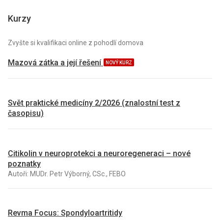
Kurzy
Zvyšte si kvalifikaci online z pohodlí domova
Mazová zátka a její řešení
NOVÝ KURZ
Svět praktické medicíny 2/2026 (znalostní test z
časopisu)
Citikolin v neuroprotekci a neuroregeneraci – nové
poznatky
Autoři: MUDr. Petr Výborný, CSc., FEBO
Revma Focus: Spondyloartritidy