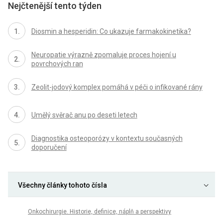
Nejčtenější tento týden
Diosmin a hesperidin: Co ukazuje farmakokinetika?
Neuropatie výrazně zpomaluje proces hojení u
povrchových ran
Zeolit-jodový komplex pomáhá v péči o infikované rány
Umělý svěrač anu po deseti letech
Diagnostika osteoporózy v kontextu současných
doporučení
Všechny články tohoto čísla
Onkochirurgie. Historie, definice, náplň a perspektivy