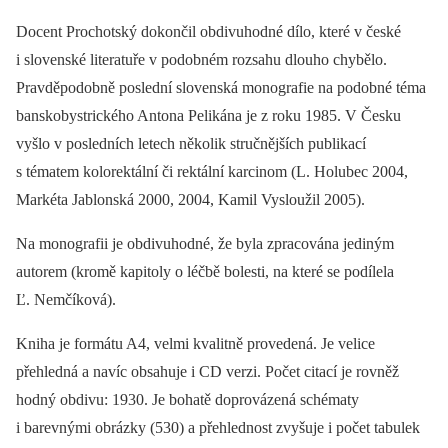
Docent Prochotský dokončil obdivuhodné dílo, které v české
i slovenské literatuře v podobném rozsahu dlouho chybělo.
Pravděpodobně poslední slovenská monografie na podobné téma
banskobystrického Antona Pelikána je z roku 1985. V Česku
vyšlo v posledních letech několik stručnějších publikací
s tématem kolorektální či rektální karcinom (L. Holubec 2004,
Markéta Jablonská 2000, 2004, Kamil Vysloužil 2005).
Na monografii je obdivuhodné, že byla zpracována jediným
autorem (kromě kapitoly o léčbě bolesti, na které se podílela
Ľ. Nemčíková).
Kniha je formátu A4, velmi kvalitně provedená. Je velice
přehledná a navíc obsahuje i CD verzi. Počet citací je rovněž
hodný obdivu: 1930. Je bohatě doprovázená schématy
i barevnými obrázky (530) a přehlednost zvyšuje i počet tabulek