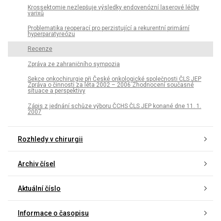
Krossektomie nezlepšuje výsledky endovenózní laserové léčby
varixů
Problematika reoperací pro perzistující a rekurentní primární
hyperparatyreózu
Recenze
Zpráva ze zahraničního sympozia
Sekce onkochirurgie při České onkologické společnosti ČLS JEP
Zpráva o činnosti za léta 2002 – 2006 Zhodnocení současné
situace a perspektivy
Zápis z jednání schůze výboru ČCHS ČLS JEP konané dne 11. 1.
2007
Rozhledy v chirurgii
Archiv čísel
Aktuální číslo
Informace o časopisu