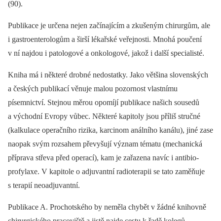
(90).
Publikace je určena nejen začínajícím a zkušeným chirurgům, ale
i gastroenterologům a širší lékařské veřejnosti. Mnohá poučení
v ní najdou i patologové a onkologové, jakož i další specialisté.
Kniha má i některé drobné nedostatky. Jako většina slovenských
a českých publikací věnuje malou pozornost vlastnímu
písemnictví. Stejnou měrou opomíjí publikace našich sousedů
a východní Evropy vůbec. Některé kapitoly jsou příliš stručné
(kalkulace operačního rizika, karcinom análního kanálu), jiné zase
naopak svým rozsahem převyšují význam tématu (mechanická
příprava střeva před operací), kam je zařazena navíc i antibio-
profylaxe. V kapitole o adjuvantní radioterapii se tato zaměňuje
s terapií neoadjuvantní.
Publikace A. Prochotského by neměla chybět v žádné knihovně
chirurgického pracoviště a jistě najde cestu k řadě kolegů