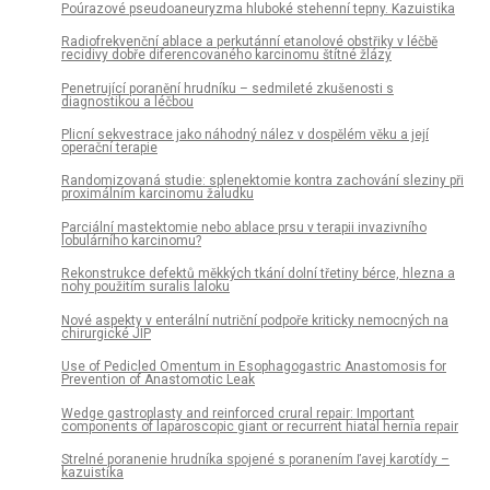
Poúrazové pseudoaneuryzma hluboké stehenní tepny. Kazuistika
Radiofrekvenční ablace a perkutánní etanolové obstřiky v léčbě
recidivy dobře diferencovaného karcinomu štítné žlázy
Penetrující poranění hrudníku – sedmileté zkušenosti s
diagnostikou a léčbou
Plicní sekvestrace jako náhodný nález v dospělém věku a její
operační terapie
Randomizovaná studie: splenektomie kontra zachování sleziny při
proximálním karcinomu žaludku
Parciální mastektomie nebo ablace prsu v terapii invazivního
lobulárního karcinomu?
Rekonstrukce defektů měkkých tkání dolní třetiny bérce, hlezna a
nohy použitím suralis laloku
Nové aspekty v enterální nutriční podpoře kriticky nemocných na
chirurgické JIP
Use of Pedicled Omentum in Esophagogastric Anastomosis for
Prevention of Anastomotic Leak
Wedge gastroplasty and reinforced crural repair: Important
components of laparoscopic giant or recurrent hiatal hernia repair
Strelné poranenie hrudníka spojené s poranením ľavej karotídy –
kazuistika