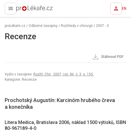
EN
proLékaře.cz
proLékaře.cz
/
Odborné časopisy
/
Rozhledy v chirurgii
/
2007 - 3
Recenze
Stáhnout PDF
Vyšlo v časopise:
Rozhl. Chir., 2007, roč. 86, č. 3, s. 155.
Kategorie: Recenze
Prochotský Augustín: Karcinóm hrubého čreva
a konečníka
Litera Medica, Bratislava 2006, náklad 1500 výtisků, ISBN
80-967189-4-0