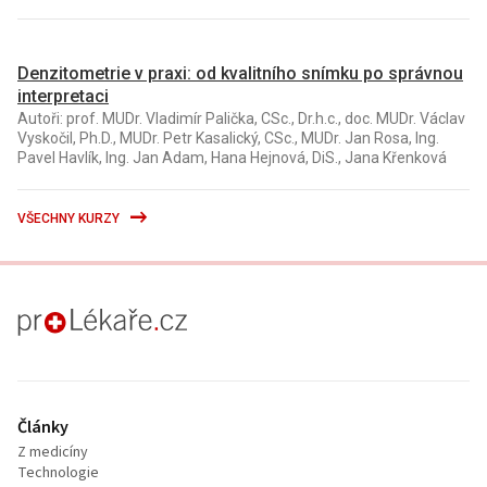
Denzitometrie v praxi: od kvalitního snímku po správnou
interpretaci
Autoři: prof. MUDr. Vladimír Palička, CSc., Dr.h.c., doc. MUDr. Václav
Vyskočil, Ph.D., MUDr. Petr Kasalický, CSc., MUDr. Jan Rosa, Ing.
Pavel Havlík, Ing. Jan Adam, Hana Hejnová, DiS., Jana Křenková
VŠECHNY KURZY
proLékaře.cz
Články
Z medicíny
Technologie