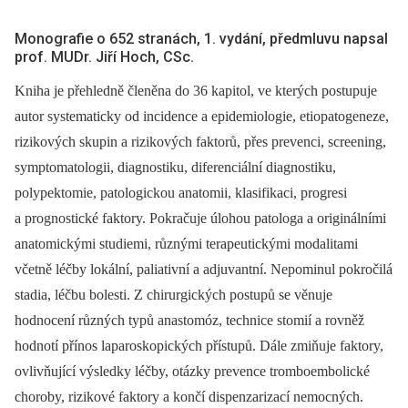
Monografie o 652 stranách, 1. vydání, předmluvu napsal
prof. MUDr. Jiří Hoch, CSc.
Kniha je přehledně členěna do 36 kapitol, ve kterých postupuje
autor systematicky od incidence a epidemiologie, etiopatogeneze,
rizikových skupin a rizikových faktorů, přes prevenci, screening,
symptomatologii, diagnostiku, diferenciální diagnostiku,
polypektomie, patologickou anatomii, klasifikaci, progresi
a prognostické faktory. Pokračuje úlohou patologa a originálními
anatomickými studiemi, různými terapeutickými modalitami
včetně léčby lokální, paliativní a adjuvantní. Nepominul pokročilá
stadia, léčbu bolesti. Z chirurgických postupů se věnuje
hodnocení různých typů anastomóz, technice stomií a rovněž
hodnotí přínos laparoskopických přístupů. Dále zmiňuje faktory,
ovlivňující výsledky léčby, otázky prevence tromboembolické
choroby, rizikové faktory a končí dispenzarizací nemocných.