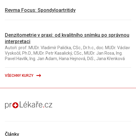
Revma Focus: Spondyloartritidy
Denzitometrie v praxi: od kvalitního snímku po správnou
interpretaci
Autoři: prof. MUDr. Vladimír Palička, CSc., Dr.h.c., doc. MUDr. Václav
Vyskočil, Ph.D., MUDr. Petr Kasalický, CSc., MUDr. Jan Rosa, Ing.
Pavel Havlík, Ing. Jan Adam, Hana Hejnová, DiS., Jana Křenková
VŠECHNY KURZY
proLékaře.cz
Články