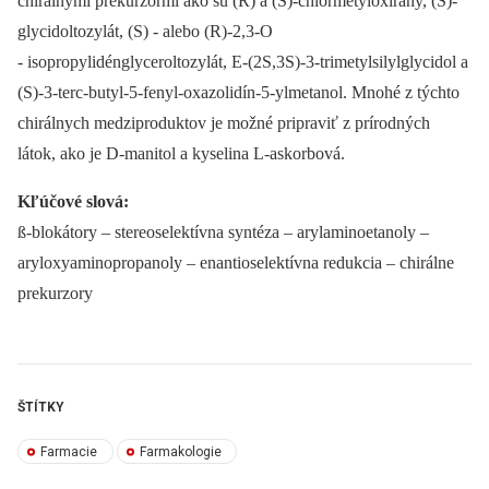
chirálnymi prekurzormi ako sú (R) a (S)-chlórmetyloxirány, (S)-
glycidoltozylát, (S) -⁠ alebo (R)-2,3-O
-⁠ isopropylidénglyceroltozylát, E-(2S,3S)-3-trimetylsilylglycidol a
(S)-3-terc-butyl-5-fenyl-oxazolidín-5-ylmetanol. Mnohé z týchto
chirálnych medziproduktov je možné pripraviť z prírodných
látok, ako je D-manitol a kyselina L-askorbová.
Kľúčové slová:
ß-blokátory –⁠ stereoselektívna syntéza –⁠ arylaminoetanoly –
aryloxyaminopropanoly –⁠ enantioselektívna redukcia –⁠ chirálne
prekurzory
ŠTÍTKY
Farmacie
Farmakologie