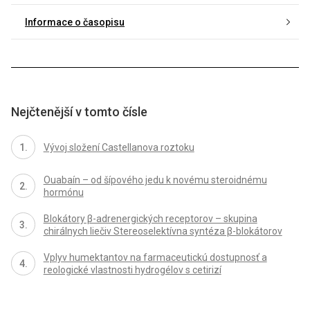
Informace o časopisu
Nejčtenější v tomto čísle
Vývoj složení Castellanova roztoku
Ouabaín – od šípového jedu k novému steroidnému
hormónu
Blokátory β-adrenergických receptorov – skupina
chirálnych liečiv Stereoselektívna syntéza β-blokátorov
Vplyv humektantov na farmaceutickú dostupnosť a
reologické vlastnosti hydrogélov s cetirizí