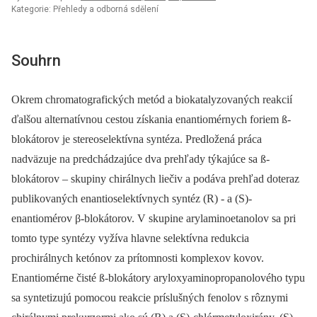
Kategorie: Přehledy a odborná sdělení
Souhrn
Okrem chromatografických metód a biokatalyzovaných reakcií
ďalšou alternatívnou cestou získania enantiomérnych foriem ß-
blokátorov je stereoselektívna syntéza. Predložená práca
nadväzuje na predchádzajúce dva prehľady týkajúce sa ß-
blokátorov –⁠ skupiny chirálnych liečiv a podáva prehľad doteraz
publikovaných enantioselektívnych syntéz (R) -⁠ a (S)-
enantiomérov β-blokátorov. V skupine arylaminoetanolov sa pri
tomto type syntézy vyžíva hlavne selektívna redukcia
prochirálnych ketónov za prítomnosti komplexov kovov.
Enantiomérne čisté ß-blokátory aryloxyaminopropanolového typu
sa syntetizujú pomocou reakcie príslušných fenolov s rôznymi