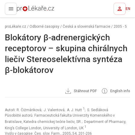
EN
proLékaře.cz
proLékaře.cz
/
Odborné časopisy
/
Česká a slovenská farmacie
/
2005 - 5
Blokátory β-adrenergických
receptorov – skupina chirálnych
liečiv Stereoselektívna syntéza
β-blokátorov
Stáhnout PDF
English info
1
Autoři: R. Čižmáriková; J. Valentová; A. J. Hutt
; S. Sedláková
Působiště autorů: Farmaceutická fakulta Univerzity Komenského v
Bratislave, Katedra chemickej teórie liečiv, SR
; Department of Pharmacy,
1
King’s College London, University of London, UK
Vyšlo v časopise:
Čes. slov. Farm., 2005; 54, 201-206