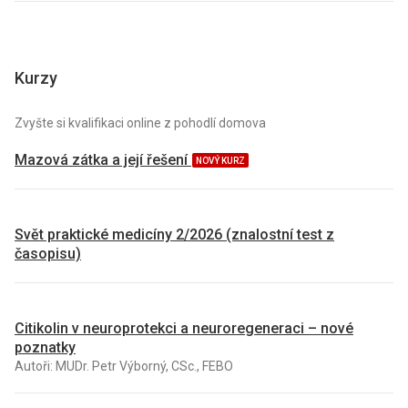
Kurzy
Zvyšte si kvalifikaci online z pohodlí domova
Mazová zátka a její řešení
NOVÝ KURZ
Svět praktické medicíny 2/2026 (znalostní test z
časopisu)
Citikolin v neuroprotekci a neuroregeneraci – nové
poznatky
Autoři: MUDr. Petr Výborný, CSc., FEBO