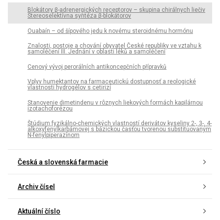
Blokátory β-adrenergických receptorov – skupina chirálnych liečiv
Stereoselektívna syntéza β-blokátorov
Ouabaín – od šípového jedu k novému steroidnému hormónu
Znalosti, postoje a chování obyvatel České republiky ve vztahu k
samoléčení III. Jednání v oblasti léků a samoléčení
Cenový vývoj perorálních antikoncepčních přípravků
Vplyv humektantov na farmaceutickú dostupnosť a reologické
vlastnosti hydrogélov s cetirizí
Stanovenie dimetindenu v rôznych liekových formách kapilárnou
izotachoforézou
Štúdium fyzikálno-chemických vlastností derivátov kyseliny 2-, 3-, 4-
alkoxyfenylkarbámovej s bázickou časťou tvorenou substituovaným
N-fenylpiperazínom
Česká a slovenská farmacie
Archiv čísel
Aktuální číslo